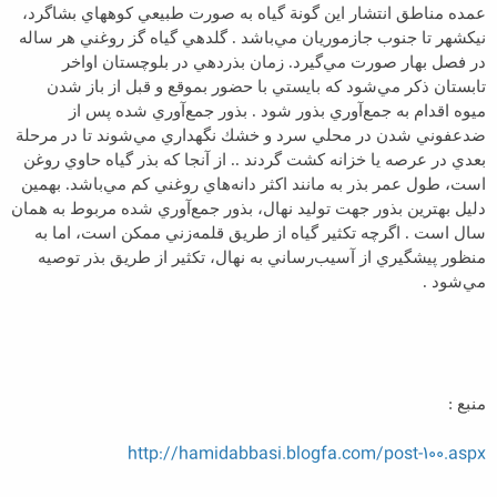
عمده مناطق انتشار اين گونة گياه به صورت طبيعي كوههاي بشاگرد،
نيكشهر تا جنوب جازموريان مي‌باشد . گلدهي گياه گز روغني هر ساله
در فصل بهار صورت مي‌گيرد. زمان بذر‌دهي در بلوچستان اواخر
تابستان ذكر مي‌شود كه بايستي با حضور بموقع و قبل از باز شدن
ميوه اقدام به جمع‌آوري بذور شود . بذور جمع‌آوري شده پس از
ضدعفوني شدن در محلي سرد و خشك نگهداري مي‌شوند تا در مرحلة
بعدي در عرصه يا خزانه كشت گردند .. از آنجا كه بذر گياه حاوي روغن
است، طول عمر بذر به مانند اكثر دانه‌هاي روغني كم مي‌باشد. بهمين
دليل بهترين بذور جهت توليد نهال، بذور جمع‌آوري شده مربوط به همان
سال است . اگرچه تكثير گياه از طريق قلمه‌‌زني ممكن است، اما به
منظور پيشگيري از آسيب‌رساني به نهال، تكثير از طريق بذر توصيه
مي‌شود .
منبع :
http://hamidabbasi.blogfa.com/post-100.aspx