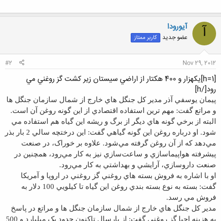
آیورودا
آ
عضو جدید
کاربر ممتاز
#2
Nov 29, 2012
[h=1]يکهزار و 400 هکتار از اراضي سيستان زير کشت گز روغني مي
رود[/h]
پيمان يوسفي آذر مدير کل جنگل هاي خارج از شمال سازمان جنگل ها
و مراتع گفت: مهم ترين استفاده اقتصادي از اين گونه روغن آن است.
البته از برخي گونه هاي ديگر از برگ و ريشه اين گياه هم استفاده مي
شود. او درباره روغن اين گونه گياهي گفت: اين درختچه سالي 2 بار بذر
مي‌دهد که از آن روغن گرفته مي‌شود. علاوه بر خوراک، در صنعت
پيشرفته هواپيماسازي و ساعت‌سازي نيز به کار مي‌رود، همچنين در
صنعت داروسازي، آرايشي و بهداشتي به کار مي‌رود.
او با اشاره به فروش بسته هاي روغني گز روغني در اروپا و آمريکا
گفت: بسته به نوع بسته بندي روغن اين گياه تا کيلويي 100 دلار به
فروش مي رسد.
مدير کل جنگل هاي خارج از شمال سازمان جنگل ها و مراتع در پاسخ
به هزينه احيا گز روغني گفت: از پارسال تاکنون حدود يک ميليارد و 500