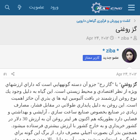
ورود
عضویت
کشت و پرورش و فرآوری گیاهان دارویی
گز روغنی
ش
ت
Apr 24, 2012
* ziba *
ر
ا
و
ر
* ziba *
ع
ی
عضو جدید
کاربر ممتاز
ک
خ
ن
ش
ن
ر
#1
Apr 24, 2012
د
و
ه
ع
گز روغني
" يا "گاز رخ" جزو آن دسته گونه­هايي است كه داراي ارزشهاي
م
ويژه از نظر اقتصادي و محيط زيستي است. اين گياه به دليل وجود يك
و
نوع روغن ارزشمند در بافت آلبومين لپه ها ي بذري آن حائز اهميت
ض
و
است. اين روغن به دليل پايداري طولاني در مقابل فشار، مصارف
ع
زيادي در صنايع بخصوص صنايع ساعت سازي ، آرايشي و بهداشتي و
فضايي دارد بطوريكه هم اكنون هر ليتر روغن آن به ارزش 30 دلار در
كشور خريداري و به خارج كشور با ارزش بيشتري فرستاده مي­شود.
همچنين بذر آن بصورت آجيلي مصرف دارد. از برگ اين گونه براي
ماهيگيري استفاده مي­شود. چوب آن به دليل بالا بودن صمغ و روغن