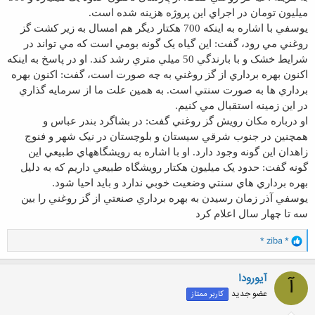
ميليون تومان در اجراي اين پروژه هزينه شده است.
يوسفي با اشاره به اينکه 700 هکتار ديگر هم امسال به زير کشت گز
روغني مي رود، گفت: اين گياه يک گونه بومي است که مي تواند در
شرايط خشک و با بارندگي 50 ميلي متري رشد کند. او در پاسخ به اينکه
اکنون بهره برداري از گز روغني به چه صورت است، گفت: اکنون بهره
برداري ها به صورت سنتي است. به همين علت ما از سرمايه گذاري
در اين زمينه استقبال مي کنيم.
او درباره مکان رويش گز روغني گفت: در بشاگرد بندر عباس و
همچنين در جنوب شرقي سيستان و بلوچستان در نيک شهر و فنوج
زاهدان اين گونه وجود دارد. او با اشاره به رويشگاههاي طبيعي اين
گونه گفت: حدود يک ميليون هکتار رويشگاه طبيعي داريم که به دليل
بهره برداري هاي سنتي وضعيت خوبي ندارد و بايد احيا شود.
يوسفي آذر زمان رسيدن به بهره برداري صنعتي از گز روغني را بين
سه تا چهار سال اعلام کرد
و
* ziba *
ا
ک
ن
آیورودا
آ
ش
عضو جدید
کاربر ممتاز
ه
ا