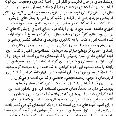
رويشگاه‌هاي در حال تخريب و انقراض را احيا كرد. وي وضعيت اين گونه
گياهي در رويشگاه‌هاي موجود در دنيا از جمله عربستان، مصر، ‌ايران را در
حال فرسايش ژنتيكي توصيف كرد و افزود: به همين دليل روش‌هاي تكثير
گز روغني مورد بررسي قرار گرفته و تكثير گز روغني به روش‌هاي رويشي
مانند كشت بافت، كشت مريستم و ريزازديادي نتايج بسيار موفقيت
آميزي داشته است. وي با بيان اينكه در راستاي احياي رويش‌گاه‌هاي گز
روغني روش‌هاي كارآمدي در توليد نهال اين گياه در سطح گسترده ارائه
شده است ابراز داشت: با به كارگيري روش‌هاي مختلف تكثير رويشي و
غيررويشي، ضمن حفظ تنوع ژنتيكي و القاي اين تنوع، نهال كافي در
راستاي احياي گز روغني نيز توليد مي‌شود. سلطاني‌پور اظهار داشت: اين
گونه گياهي داراي تنوع ژنتيكي با قابليت‌هاي بالايي است كه مي‌توان از
آن در ارتقاي جمعيتي و كاربردي اين گونه استفاده كرد. وي همچنين در
رابطه با وجه تسميه اين گونه گياهي به شباهت آن به درخت گز و وجود
40 تا 50 درصد روغن در بذر آن اشاره كرد و اظهار داشت: اين گياه داراي
كاربردهاي دارويي، زيست‎محيطي، صنعتي و غذايي است ‌و مي‌توان از
روغن اين گونه گياهي به دليل مقاومت بالايي كه در مقابل گرما و
پوسيدگي دارد در دستگاه‌هاي صنعتي استفاده كرد. وي يادآور شد: اين
گونه گياهي ضمن كاربردهايي كه در رفع مشكلات پوستي و خواص
آنتي‎اكسيداني و ضدميكروبي، ضدسرطاني، ضدديابت و كلسترول دارد
داراي اسيدآمينه‌هاي نادري است كه در ديگر گونه‌هاي گياهي كمتر يافت
مي‌شود. اين مسئول همچنين در مورد ديگر خواص اين گونه گياهي مفيد
ياد‌آور شد:‌ در گازرخ دو اسيد آمينه ديگر وجود دارد كه در شبكيه چشم