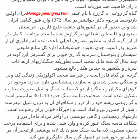
داراي خاصيت ضد موريانه است.
گياه گز روغني يا گازرخ با نام علمي
Moringa perengrina
Fiori
براي اولين
بارتوسط مرحوم دكتر جوانشير در سال 1372 وارد فلور گياهي ايران
شد ولي حضور آن در كشورهاي حاشيه خليج فارس ، عربستان
..
سعودي و فلسطين اشغالي نيز گزارش شده است
برداشت كامل بذر
از اين گونة گياه به منظور مصارف آجيلي باعث شده كه زادآوري آن از
طريق بذر آسيب جدي بخورد. خوشبختانه اداره كل منابع طبيعي
سيستان و بلوچستان سرمايه گذاري خوبي براي گسترش اين گونه در
چند سال گذشته قابل تمجيد است بطوريكه جنگلكاريهاي ارتفاعات
سرباز و نيكشهر به چندين هكتار بالغ ميشود.
گرچه اين گياه قادر است در شرايط سخت اكولوژيكي زندگي كند ولي
وابستگي بسيار شديدي به سازند زمين­شناسي دارد. سازند موجود در
كوههاي مكران و بشاگرد از دو لايه ماسه سنگ و شيل بصورت متناوب
تشكيل شده است. ضخامت ماسه سنگ حدود 10 تا 30 سانتيمتر است
و گز روغني ريشه خود را از درز و شكافهاي آن به درون شيل مي­فرستد
. شيل از جنس رس و آهك است و ذخيرگاه خوبي براي رطوبت است.
بارشهاي زمستاني و گاهي موسمي در اواخر مرداد ماه از درز و
شكاف ماسه سنگ عبور كرده و وارد شيل شده و براي استفاده درخت
ذخيره ميشود. لايه ماسه سنگ بعنوان يك لايه پوششي از تبخير آن در
مقابل نور خورشيد در فصول گرم سال جلوگيري مي كند.