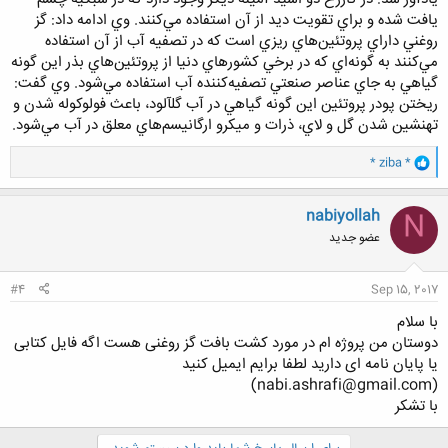
يافت شده و براي تقويت ديد از آن استفاده مي‌كنند. وي ادامه داد: گز
روغني داراي پروتئين‌هاي ريزي است كه در تصفيه آب از آن استفاده
مي‌كنند به گونه‌اي كه در برخي كشورهاي دنيا از پروتئين‌هاي بذر اين گونه
گياهي به جاي عناصر صنعتي تصفيه‌كننده آب استفاده مي‌شود. وي گفت:
ريختن پودر پروتئين اين گونه گياهي در آب گل‎آلود، باعث فولوكوله شدن و
ته‎نشين شدن گل و لاي، ذرات و ميكرو ارگانيسم‌هاي معلق در آب مي‌شود.
و
* ziba *
ا
ک
ن
nabiyollah
N
ش
عضو جدید
ه
ا
:
#4
Sep 15, 2017
با سلام
دوستان من پروژه ام در مورد کشت بافت گز روغنی هست اگه فایل کتابی
یا پایان نامه ای دارید لطفا برایم ایمیل کنید
(nabi.ashrafi@gmail.com)
با تشکر