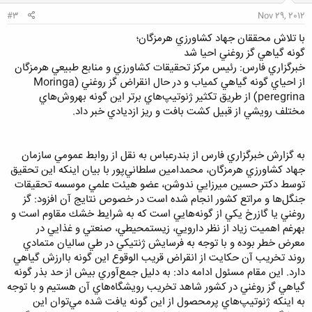
:
#3
Nov 29, 2012
با تلاش محققان جهاد كشاورزي هرمزگان؛
گونه گياهي گز روغني احيا شد
خبرگزاري فارس: رئيس مركز تحقيقات كشاورزي و منابع طبيعي هرمزگان
از احياي گونه‌ گياهي كمياب و در حال انقراض گز روغني (Moringa
peregrina) از طريق تكثير ژنوتيپ‌هاي برتر اين گونه به‎روش‌هاي
مختلف رويشي از قبيل كشت بافت و ريز ازديادي خبر داد.
به گزارش خبرگزاري فارس از بندرعباس به نقل از روابط عمومي سازمان
جهاد كشاورزي هرمزگان، محمدامين سلطاني‌پور با بيان اينكه اين تحقيق
توسط دكتر حسين ميرزايي ندوشن، عضو هيئت علمي موسسه تحقيقات
جنگل‌ها و مراتع كشور انجام شده است در خصوص نتايج آن افزود: گز
روغني يا گازرخ يكي از گونه‌هايي است كه به شرايط خشك مقاوم است و
به‎رغم اهميت زياد از نظر دارويي، زيست‎محيطي، صنعتي و غذايي در
معرض خطر بوده و با توجه به فرسايش ژنتيكي در طي ساليان متمادي
روند تخريب آن حكايت از انقراض قريب الوقوع اين گونه باارزش گياهي
دارد. اين مقام مسئول ادامه داد: به دليل جمع‌آوري بيش از حد بذر گونه
گياهي گز روغني در كشور شاهد تخريب رويشگاه‌هاي آن هستيم و با توجه
به اينكه ژنوتيپ‌هاي پرمحصول از اين گونه يافت شده مي‌توان اين