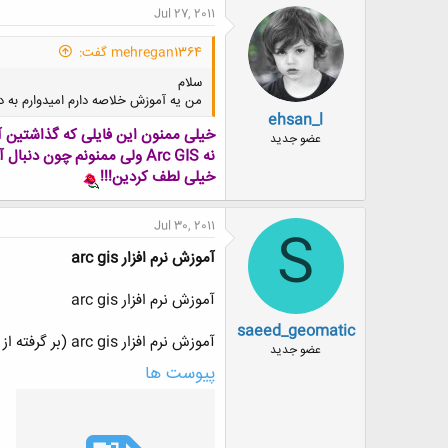
ن
Jul 27, 2011
ش
ه
mehregan1364 گفت:
ا
:
سلام
من یه آموزش خلاصه دارم امیدوارم به د
ehsan_l
خیلی ممنون این فایلی که گذاشتین آموزش نرم ا
عضو جدید
نه Arc GIS ولی ممنونم چون دنبال آموزش این نرم افزار هم بودم
خیلی لطف کردین!!!
Jul 30, 2011
S
آموزش نرم افزار arc gis
آموزش نرم افزار arc gis
saeed_geomatic
آموزش نرم افزار arc gis (بر گرفته از سایت
عضو جدید
پیوست ها