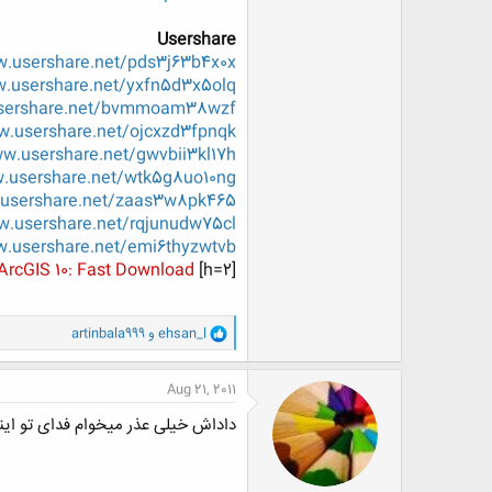
Usershare
w.usershare.net/pds3j63b4x0x
w.usershare.net/yxfn5d3x5olq
usershare.net/bvmmoam38wzf
w.usershare.net/ojcxzd3fpnqk
ww.usershare.net/gwvbii3kl17h
w.usershare.net/wtk5g8uo10ng
.usershare.net/zaas3w8pk465
w.usershare.net/rqjunudw75cl
w.usershare.net/emi6thyzwtvb
 ArcGIS 10: Fast Download
[h=2]
و
ehsan_l
و
artinbala999
ا
ک
ن
Aug 21, 2011
ش
ه
داداش خیلی عذر میخوام فدای تو اینا
ا
: