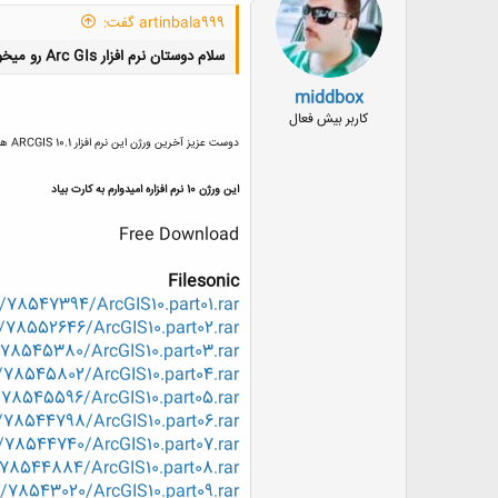
ه
artinbala999 گفت:
ا
:
سلام دوستان نرم افزار Arc GIs رو میخواستم لطفا ورژن جدید باشه ممنون!!!
middbox
کاربر بیش فعال
دوست عزیز آخرین ورژن این نرم افزار ARCGIS 10.1 هست که هنوز کسی واسه دانلود نذاشته
این ورژن 10 نرم افزاره امیدوارم به کارت بیاد
Free Download
Filesonic
e/78547394/ArcGIS10.part01.rar
e/78552646/ArcGIS10.part02.rar
/78545380/ArcGIS10.part03.rar
/78545802/ArcGIS10.part04.rar
/78545596/ArcGIS10.part05.rar
/78544798/ArcGIS10.part06.rar
/78544740/ArcGIS10.part07.rar
/78544884/ArcGIS10.part08.rar
e/78543020/ArcGIS10.part09.rar