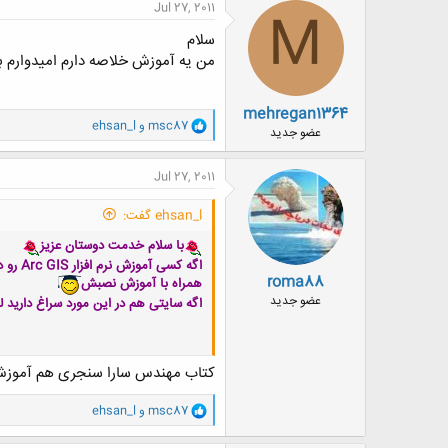
Jul 27, 2011
M
سلام
من یه آموزش خلاصه دارم امیدوارم ب
mehregan1364
و
msc87
و
ehsan_l
عضو جدید
ا
ک
ن
Jul 27, 2011
ش
ه
ehsan_l گفت:
ا
:
با سلام خدمت دوستان عزیز
اگه کسی آموزش نرم افزار Arc GIS رو داره برام بزاره خیلی ممنون میشم
roma88
همراه با آموزش نصبش
عضو جدید
اگه سایتی هم در این مورد سراغ دارید ل
کتاب مهندس سارا سنجری هم آموزش نصب ARC GIS رو داره هم آموزش خود نرم افزارو 
و
msc87
و
ehsan_l
ا
ک