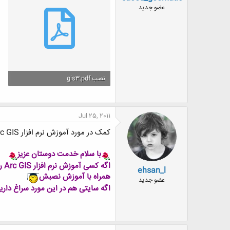
ض
عضو جدید
و
ع
نصب gis3.pdf
678.8 کیلوبایت · بازدیدها: 0
Jul 25, 2011
کمک در مورد آموزش نرم افزار Arc GIS
با سلام خدمت دوستان عزیز
اگه کسی آموزش نرم افزار Arc GIS رو داره برام بزاره خیلی ممنون میشم
ehsan_l
همراه با آموزش نصبش
عضو جدید
اگه سایتی هم در این مورد سراغ داری