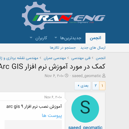
انجمن
جدیدترین‌ها
کاربران
ارسال های جدید
جستجو در تالارها
انجمن
فنی مهندسی
مهندسی عمران
مهندسی نقشه برداری و ژئ
کمک در مورد آموزش نرم افزار Arc GIS
ش
ت
Nov 6, 2010
saeed_geomatic
ر
ا
1
2
بعدی
و
ر
ع
ی
ک
خ
Nov 6, 2010
S
ن
ش
آموزش نصب نرم افزار arc gis 9
ن
ر
د
و
پیوست ها
ه
ع
م
saeed_geomatic
و