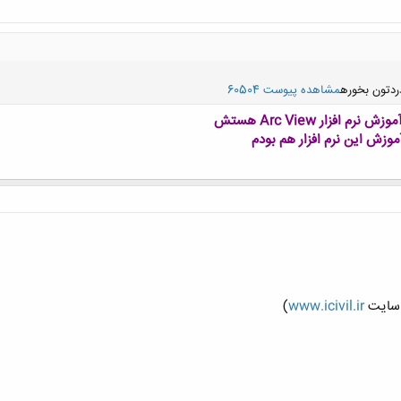
ردتون بخوره
مشاهده پیوست 60504
فزار Arc View هستش
کلیک کنید تا باز شود...
)
www.icivil.ir