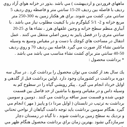
ماههاي فروردين و ارديبهشت ) مي باشد .بذور در خزانه هواي آزاد روي
رديف با فاصله بين رديف 20-15 سانتي متر و فاصطه روي رديف 5
سانتي متر، كشت مي شوند.
براي هر هكتار زمين به 300-250 متر
مربع خزانه و 2- 5/1 كيلوگرم بذر با كيفيت مطلوب نياز مي باشد . با
آبياري منظم سطح خزانه و وجين علفهاي هرز ، نشاء ها ي 25-20
سانتي متري را در فصل پاييز به زمين اصلي منتقل مي كنند . عمل
انتقال در مساحت هاي كوچك با دست و در مقياس وسيع به وسيله
ماشين نشاء كار صورت مي گيرد .فاصله بين رديف 70 و روي رديف
50-40 سانتي متر براي كشت نشاء مناسب مي باشد مي باشد .
* برداشت محصول :
يك سال بعد از كشت مي توان محصول را برداشت كرد . در سال سه
دوره برداشت در كشورمان وجود دارد .اولين برداشت فبل از گلدهي و
اوايل خرداد انجام مي گيرد . پيكر رويشي گياه را در سطوح كم به
وسيله داس و در مقياس وسيع با ماشين از حد فاصل بين قسمت
چوبي شده و قسمت سبز ساقه برداشت مي كنند . دومين و سومين
برداشت به ترتيب در تابستان ( اوايل مردا د) و پاييز ( مهر ) انجام مي
گيرد .هنگام سومين برداشت بايد توجه داشت گياهان از نواحي تحتاني
و نزديك به سطح زمين برداشت شوند ، تا گياه در زمستان دچار
سرمازدگي نشود .بهترين زمان براي برداشت محصول هنگام ظهر مي