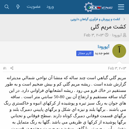
ورود
عضویت
کشت و پرورش و فرآوری گیاهان دارویی
کشت مریم گلی
ش
ت
آیورودا
Feb 3, 2013
ر
ا
و
ر
آیورودا
آ
ع
ی
عضو جدید
کاربر ممتاز
ک
خ
ن
ش
ن
ر
#1
Feb 3, 2013
د
و
ه
ع
مريم گلي گياهي است چند ساله كه منشا آن نواحي شمالي مديترانه
م
گزارش شده است . ريشه مريم گلي كم و بيش ضخيم است و به طور
و
مستقيم در خاك فرو مي رود . ريشه انشعابهاي فراواني دارد. در اين
ض
و
گياه ساقه مستقيم و ارتفاع آن بين 80-50 سانتي متر است . ساقه
ع
هاي جوان به رنگ سبز تيره و پوشيده از كركهاي انبوه و خاكستري رنگ
مي باشند . برگها بلند و نيزه اي شكل و برگهاي پاييني دمبرگ بلند و
برگهاي قسمت فوقاني دمبرگ كوتاه دارند .سطح فوقاني و تحتاني
برگها پوشيده از كركها ي ظريفي مي باشد .گلها به رنگ متمايل به
بنفش ، آبي ، صورتي يا گاهي سفيد و به صورت مجتمع در قسمت