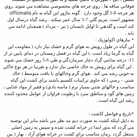
فوقاني ساقه ها ، روي چرخه هاي مخصوصي مشاهده مي شوند .روي
officinalis
هر چرخه 8-5 گل وجود دارد . گونه ماژور اين گياه به نام
مشهور است .
مريم گلي 7-5 سال عمر ميكند . رشد گياه درسال اول
–
كند است و گلدهي تا اوايل تابستان ( تير
مرداد ) همچنان ادامه مي
يابد .
* نيازهاي اكولوژيك :
اين گياه در طول رويش به هواي گرم و خشك نياز دارد ( مقاومت اين
گياه به گرما زياد است .) اين گياه در فصل زمستان در دماي پايين تر از
15- درجه سانتي گراد دچار سرمازدگي و طي 6-5 روز خشك مي شوند
. اين گياه براي رويش به خاك خاصي نياز ندارد و تقريبا در هر نوع خاكي
به خوبي رشد مي كند . هواي گرم وخاكهاي با بافت متوسط ( خاك
–
شني
رسي ) كه حاوي تركيبات كلسيم باشند براي كشت اين گياه
مناسب و خاكهاي شني بسيار نرم ( ماسه بادي) و فقير از مواد غذايي ،
زمين هاي گود و مناطق سرد با رطوبت فراوان از عوامل محدود كننده
رشد اين گياه است .
*تاريخ و فواصل كاشت :
به دليل اينكه كشت به صورت ديم مد نظر مي باشد بنابر اين توصيه
مي گردد كه بذور ابتدا در خزانه كشت شده و سپس به زمين اصلي
منتقل گردد .زمان مناسب براي كشت در خزانه هواي آزاد ، بهار ( بين