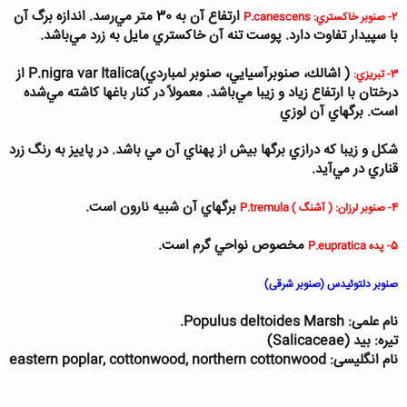
ارتفاع آن به 30 متر مي‌رسد. اندازه برگ آن
2- صنوبر خاكستري:
P.canescens
با سپيدار تفاوت دارد. پوست تنه آن خاكستري مايل به زرد مي‌باشد.
( اشالك‌، صنوبرآسيايي، صنوبر لمباردي)
P.nigra var Italica
از
3- تبريزي:
درختان با ارتفاع زياد و زيبا مي‌باشد. معمولاً در كنار باغها كاشته مي‌‌شده
است. برگهاي آن لوزي
شكل و زيبا كه درازي برگها بيش از پهناي آن مي باشد. در پاييز به رنگ زرد
قناري در مي‌آيد.
برگهاي آن شبيه نارون است.
4- صنوبر لرزان: ( آشنگ )
P.tremula
مخصوص نواحي گرم است.
5- پده
P.eupratica
صنوبر دلتوئیدس (صنوبر شرقی)
نام علمی:
Populus deltoides Marsh
.
تیره: بید (
Salicaceae
)
نام انگلیسی:
eastern poplar, cottonwood, northern cottonwood