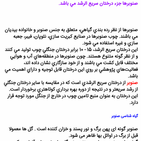
صنوبرها جزء درختان سريع الرشد مي باشد.
صنوبرها از نظر رده بندي گياهي، متعلق به جنس صنوبر و خانواده بيديان
مي باشند. چوب صنوبرها در صنايع كبريت سازي، نئوپان، فيبر، جعبه
سازي و غيره استفاده مي شود.
اين درختان سريع الرشد، 15 - 10 برابر درختان جنگلي چوب توليد مي كنند
و از نظر گونه متنوع هستند. چون صنوبرها در منطقه‌هاي آب و هوايي
مختلف قابل كشت مي باشند و از خود سازگاري نشان داده اند،
فعاليت‌هاي پژوهشي بر روي اين درختان قابل توجيه و داراي اهميت مي
باشد.
صنوبر
از درختان سريع الرشدي است که در مقايسه با ساير درختان جنگلي
از رشد سريعتر و در نتيجه از دوره بهره برداري کوتاهتري برخوردار است.
اين درختان به عنوان منبع تامين چوب در خارج از جنگل مورد توجه قرار
دارد.
گیاه شناسی صنوبر
صنوبر گونه ای پهن برگ و نور پسند و خزان کننده است . گل ها معمولا
قبل از برگ در اوائل بها ظاهر می شود.