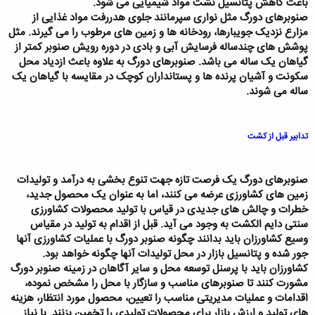
باعث کاهش پتانسیل نشت مواد شیمیایی می شود.
صنوبرهای دورگ مثل نواری سپرمانند جلوی هدررفت مواد غذایی از
مزارع نزدیک جویبارها، رودخانه ها و زمین های مرطوب را می گیرند. مثل
پوشش های چندساله فرسایش آبی و بادی در دوره رویش صنوبر کمتر از
گیاهان یک ساله می باشد. صنوبرهای دورگ به علاوه باعث ازدیاد محل
سکونت و آشیان پرنده ها و پستانداران کوچک در مقایسه با گیاهان یک
ساله می شوند.
تدابیر قبل از کشت
صنوبرهای دورگ یک فرصت تازه جهت تنوع بخشی به درآمد و تولیدات
زمین های کشاورزی عرضه می کنند، اما به عنوان یک محصول جدید،
خطرات و چالش های جدیدی در قیاس با تولید محصولات کشاورزی
سنتی دایم الکشت به وجود می آید. قبل از اقدام به تولید در مقیاس
وسیع کشاورزان باید بدانند چگونه صنوبر دورگ با عملیات کشاورزی آنها
جور شده و پتانسیل بازار در محل تولیدات آنها چگونه خواهد بود.
کشاورزان باید با پرسنل توسعه محل و سایر آگاهان در زمینه صنوبر دورگ
مشورت کنند تا صنوبرهای مناسب و سازگار با محل را مشخص نموده،
اقدامات و عملیات مدیریتی مناسب را تعیین، محصول مورد انتظار، هزینه
های تولید و ارزش بازار برای محصولات تولیدی را تخمین بزنند. با نیاز