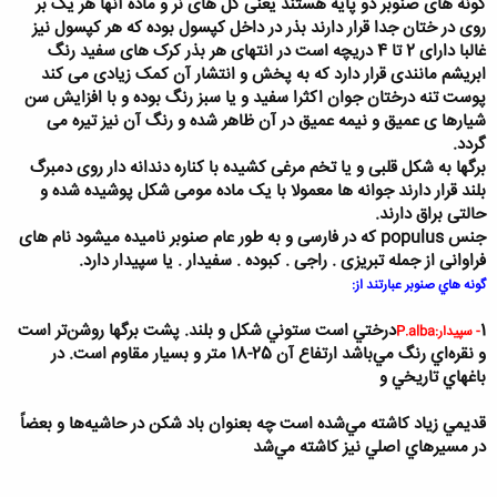
گونه های صنوبر دو پایه هستند یعنی گل های نر و ماده آنها هر یک بر
روی در ختان جدا قرار دارند بذر در داخل کپسول بوده که هر کپسول نیز
غالبا دارای 2 تا 4 دریچه است در انتهای هر بذر کرک های سفید رنگ
ابریشم مانندی قرار دارد که به پخش و انتشار آن کمک زیادی می کند
پوست تنه درختان جوان اکثرا سفید و یا سبز رنگ بوده و با افزایش سن
شیارها ی عمیق و نیمه عمیق در آن ظاهر شده و رنگ آن نیز تیره می
گردد.
برگها به شکل قلبی و یا تخم مرغی کشیده با کناره دندانه دار روی دمبرگ
بلند قرار دارند جوانه ها معمولا با یک ماده مومی شکل پوشیده شده و
حالتی براق دارند.
جنس
populus
که در فارسی و به طور عام صنوبر نامیده میشود نام های
فراوانی از جمله تبریزی . راجی . کبوده . سفیدار . یا سپیدار دارد.
گونه هاي صنوبر عبارتند از:
1
درختي است ستوني شكل و بلند. پشت برگها روشن‌تر است
- سپيدار:
P.alba
و نقره‌اي رنگ مي‌باشد ارتفاع آن 25-18 متر و بسيار مقاوم است. در
باغهاي تاريخي و
قديمي زياد كاشته مي‌شده است چه بعنوان باد شكن در حاشيه‌ها و بعضاً
در مسيرهاي اصلي نيز كاشته مي‌شد