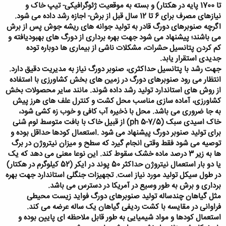
تا 1700 پایه در هکتار) و بسته به موقعیت ژئوگرافیکی- تیپ خاک و
نیازهای مصرف برای 6 تا 12 سال قبل از برش- اجازه رشد داده می شود.
اگرچه صنوبرهای دورگ قادر به تولید جوانه های ریشه جوش پس از برش
می باشند؛ پیشنهاد می شود جهت بهره برداری از دورگ های بهبودیافته و
کم کردن پتانسیل حشرات، مشکلات ناشی از بیماری ها دوباره توده
جدیدی استقرار یابد.
جهت رشد با پتانسیل حداکثری، صنوبر دورگ نیاز به مدیریت دقیق دارد.
انتظار می رود صنوبرهای دورگ در زمین های بخش کشاورزی با استفاده
از روش های استاندارد تولید رشد داده شوند. مانند سایر محصولات بخش
کشاورزی، آماده سازی مناسب محل کشت و کنترل علف های هرز پیش
به جا ضروری می باشد. محل با ذخیره آب کافی و خوب زه کشی شود،
خاک اسیدی سبک (
ph 5-7/5
) از قبیل خاک با بافت متوسط لوم شنی
برای تولید صنوبر دورگ پیشنهاد می شود
.استعمال کودها حداقل بوده و
توصیه می شود فقط وقتی انجام گیرد که سطح و میزان نیتروژن در برگ
ها به زیر 3 درصد ماده خشک سقوط کند. این نوعا معنی می دهد که یک
یا دو بار استعمال نیتروژن حداکثر 50 پوند در ایکر (52 کیلوگرم در هکتار)
در طول سیکل تولید مورد نیاز است. تجهیزات جنگلی استاندارد جهت بهره
برداری و برش به طور وسیع در آمریکا در دسترس می باشد.
مثل گیاهان چندساله تولید صنوبرهای دورگ فواید زیست محیطی
فراوانی در مقایسه با کشت ردیفی گیاهان یک ساله عرضه می کند.
استعمال کودها و مواد شیمیایی به طور قابل ملاحظه ای پایین بوده و