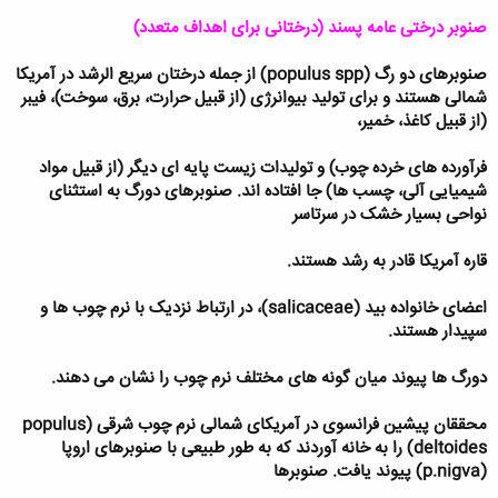
صنوبر
درختی عامه پسند (درختانی برای اهداف متعدد)
صنوبرهای دو رگ (
populus spp
) از جمله درختان سریع الرشد در آمریکا
شمالی هستند و برای تولید بیوانرژی (از قبیل حرارت، برق، سوخت)، فیبر
(از قبیل کاغذ، خمیر،
فرآورده های خرده چوب) و تولیدات زیست پایه ای دیگر (از قبیل مواد
شیمیایی آلی، چسب ها) جا افتاده اند. صنوبرهای دورگ به استثنای
نواحی بسیار خشک در سرتاسر
قاره آمریکا قادر به رشد هستند.
اعضای خانواده بید (
salicaceae
)، در ارتباط نزدیک با نرم چوب ها و
سپیدار هستند.
دورگ ها پیوند میان گونه های مختلف نرم چوب را نشان می دهند.
محققان پیشین فرانسوی در آمریکای شمالی نرم چوب شرقی (
populus
deltoides
) را به خانه آوردند که به طور طبیعی با صنوبرهای اروپا
(
p.nigva
) پیوند یافت. صنوبرها