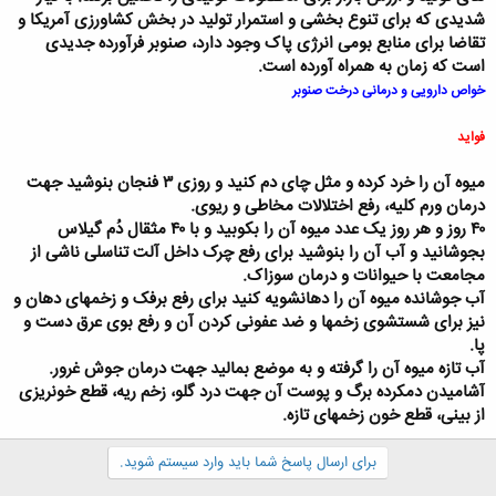
شدیدی که برای تنوع بخشی و استمرار تولید در بخش کشاورزی آمریکا و
تقاضا برای منابع بومی انرژی پاک وجود دارد، صنوبر فرآورده جدیدی
است که زمان به همراه آورده است.
خواص دارویی و درمانی درخت صنوبر
فواید
میوه آن را خرد کرده و مثل چاى دم کنید و روزى ۳ فنجان بنوشید جهت
درمان ورم کلیه، رفع اختلالات مخاطى و ریوى.
۴۰ روز و هر روز یک عدد میوه آن را بکوبید و با ۴۰ مثقال دُم گیلاس
بجوشانید و آب آن را بنوشید براى رفع چرک داخل آلت تناسلى ناشى از
مجامعت با حیوانات و درمان سوزاک.
آب جوشانده میوه آن را دهان‏شویه کنید براى رفع برفک و زخم‏هاى دهان و
نیز براى شستشوى زخم‏ها و ضد عفونى کردن آن و رفع بوى عرق دست و
پا.
آب تازه میوه آن را گرفته و به موضع بمالید جهت درمان جوش غرور.
آشامیدن دم‏کرده برگ و پوست آن جهت درد گلو، زخم ریه، قطع خونریزى
از بینى، قطع خون زخم‏هاى تازه.
برای ارسال پاسخ شما باید وارد سیستم شوید.