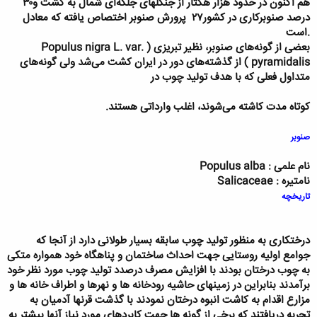
هم ‌اکنون در حدود
هزار هکتار از جنگلهای جلگه‌ای شمال به کشت و
۳۰
درصد صنوبرکاری در کشور
۲۷
پرورش صنوبر اختصاص یافته که معادل
است.
بعضی از گونه‌های
صنوبر، نظیر تبریزی
(
Populus nigra L. var.
pyramidalis
) از گذشته‌های دور در ایران کشت می‌شد ولی گونه‌های
متداول فعلی که با هدف تولید چوب در
کوتاه مدت کاشته می‌شوند، اغلب وارداتی هستند.
صنوبر
نام علمی :
Populus alba
نام
تیره :
Salicaceae
تاریخچه
درختکاری به منظور تولید چوب سابقه بسیار طولانی دارد از آنجا که
جوامع اولیه روستایی جهت احداث ساختمان و پناهگاه خود همواره متکی
به چوب درختان بودند با افزایش مصرف درصدد تولید چوب مورد نظر خود
برآمدند بنابراین در زمینهای حاشیه رودخانه ها و نهرها و اطراف خانه ها و
مزارع اقدام به کاشت انبوه درختان نمودند با گذشت قرنها آدمیان به
تجربه دریافتند که برخی از گونه ها جهت کابردهای مورد نیاز آنها بیشتر به