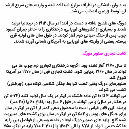
به عنوان بادشکن در اطراف مزارع استفاده شده و واریته های سریع الرشد
آن توسط زارعین انتخاب می شد.
دورگ های تلقیح یافته با دست در ابتدا در سال 1912 در بریتانیا تولید
شدند و بسیاری از کشورهای اروپایی، درختکاری را به خاطر جبران کمبود
چوب پس از جنگ جهانی دوم آغاز کردند. در طول سال های اولیه قرن
بیستم بعضی از واریته های اروپایی به آمریکای شمالی آورده شدند.
کشت تجاری صنوبر دورگ
تا سال 1970 آغاز نشده بود. اگرچه درختکاری تجاری نرم چوب ها می
تواند در سال 1960 ردیابی شود. کشت تجاری قبل از سال 1970 در آمریکا
شروع شد.
صنوبرهای دورگ وقتی تحت شرایط جنگل شناسی کوتاه دوره (چرخش)
کشت می شوند،
می توانند 4 تا 10 تن ماده خشک در ایکر در یک سال تولید کنند (22-8 تن
در هکتار در سال) و می توانند در طول 6 سال به ارتفاع 60 پا (20 متر)
برسند. این قابل قیاس است با محصول دهی کمتر از 1 تن در ایکر در سال
برای جنگل های بومی و 5/2 تن در ایکر در سال برای کشت های مدیریت
شده کاج. پایه های صنوبر دورگ نوعا در دامنه وسیعی از فواصل بین پایه
ها کشت می شوند از 878 پا الی 12×12 پا (300 تا 700 پایه در ایکو، 750