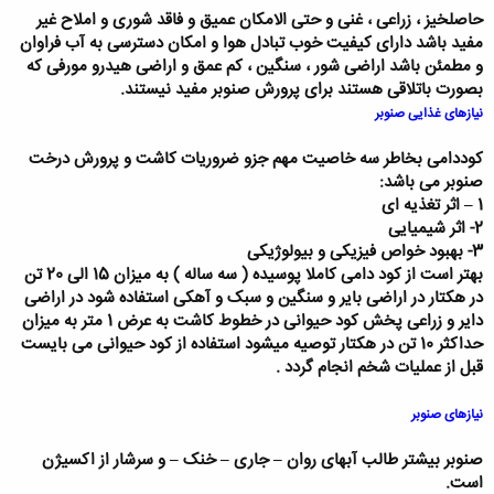
حاصلخیز ، زراعی ، غنی و حتی الامکان عمیق و فاقد شوری و املاح غیر
مفید باشد دارای کیفیت خوب تبادل هوا و امکان دسترسی به آب فراوان
و مطمئن باشد اراضی شور ، سنگین ، کم عمق و اراضی هیدرو مورفی که
بصورت باتلاقی هستند برای پرورش صنوبر مفید نیستند.
نیازهای غذایی صنوبر
کوددامی بخاطر سه خاصیت مهم جزو ضروریات کاشت و پرورش درخت
صنوبر می باشد:
1
–
اثر تغذیه ای
2- اثر شیمیایی
3- بهبود خواص فیزیکی و بیولوژیکی
بهتر است از کود دامی کاملا پوسیده ( سه ساله ) به میزان 15 الی 20 تن
در هکتار در اراضی بایر و سنگین و سبک و آهکی استفاده شود در اراضی
دایر و زراعی پخش کود حیوانی در خطوط کاشت به عرض 1 متر به میزان
حداکثر 10 تن در هکتار توصیه میشود استفاده از کود حیوانی می بایست
قبل از عملیات شخم انجام گردد .
نیازهای صنوبر
صنوبر بیشتر طالب آبهای روان
–
جاری
–
خنک
–
و سرشار از اکسیژن
است.