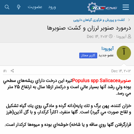
ورود
عضویت
کشت و پرورش و فرآوری گیاهان دارویی
درمورد صنوبر لرزان و کشت صنوبرها
ش
ت
آیورودا
Dec 14, 2012
ر
ا
و
ر
آیورودا
آ
ع
ی
عضو جدید
کاربر ممتاز
ک
خ
ن
ش
ن
ر
#1
Dec 14, 2012
د
و
ه
ع
صنوبرPopulus spp Salicacea
تيره اين درخت داراي ريشه‌هاي سطحي
م
بوده ولي رشد آنها بسيار عالي است و دركمتر از15 سال به ارتفاع 25 متر
و
مي رسد.
ض
و
خزان كننده‌، پهن برگ و تك پايه(دانه گرده و مادگي روي يك گياه تشكيل
ع
و لقاح صورت مي گيرد) است. گلها منفرد، اكثراً كركدار، و با گل آذين(طرز
قرارگرفتن گلها روي ساقه و يا شاخه) خوشه‌اي بوده و ميوه‌ها كركدار است.