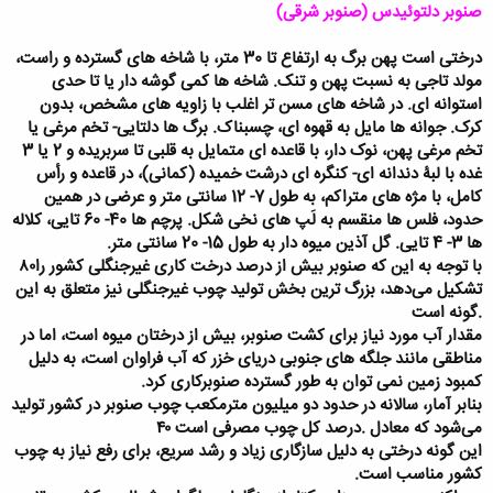
صنوبر دلتوئیدس (صنوبر شرقی)
درختی است پهن برگ به ارتفاع تا 30 متر، با شاخه های گسترده و راست،
مولد تاجی به نسبت پهن و تنک. شاخه ها کمی گوشه دار یا تا حدی
استوانه ای. در شاخه های مسن تر اغلب با زاویه های مشخص، بدون
کرک. جوانه ها مایل به قهوه ای، چسبناک. برگ ها دلتایی- تخم مرغی یا
تخم مرغی پهن، نوک دار، با قاعده ای متمایل به قلبی تا سربریده و 2 یا 3
غده با لبۀ دندانه ای- کنگره ای درشت خمیده (کمانی)، در قاعده و رأس
کامل، با مژه های متراکم، به طول 7- 12 سانتی متر و عرضی در همین
حدود، فلس ها منقسم به لَپ های نخی شکل. پرچم ها 40- 60 تایی، کلاله
ها 3- 4 تایی. گل آذین میوه دار به طول 15- 20 سانتی متر.
با توجه به این که صنوبر بیش از
درصد درخت کاری غیرجنگلی کشور را
۸۰
تشکیل می‌دهد، بزرگ ترین بخش تولید چوب غیرجنگلی نیز متعلق به این
گونه است.
مقدار آب مورد نیاز برای کشت صنوبر، بیش از درختان میوه است، اما در
مناطقی مانند جلگه های جنوبی دریای خزر که آب فراوان است، به دلیل
کمبود زمین نمی توان به طور گسترده صنوبرکاری کرد.
بنابر آمار، سالانه در حدود دو میلیون مترمکعب چوب صنوبر در کشور تولید
می‌شود که معادل
درصد کل چوب مصرفی است.
۴۰
این گونه درختی به دلیل سازگاری زیاد و رشد سریع، برای رفع نیاز به چوب
کشور مناسب است.