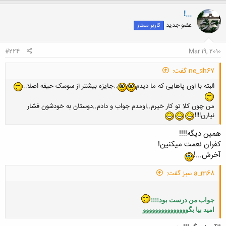
!...
عضو جدید
کاربر ممتاز
#224
Mar 19, 2010
ne_sh67 گفت:
البته با اون پاهایی که ما دیدم
..جایزه بیشتر از سوسک حیفه اصلا..
من چون کلا تو کار خیرم..اومدم جواب و دادم..دوستان به خودشون فشار
نیارن!!!!
همین دیگه!!!!
کفران نعمت میکنین!
آخرش...!
a_m68 سبز گفت:
جواب من درست بود!!!!
امید بیا بگووووووووووووووو