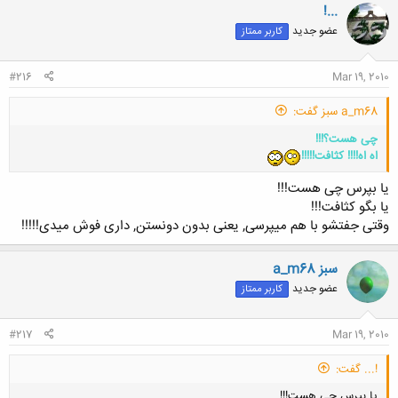
!...
عضو جدید
کاربر ممتاز
#216
Mar 19, 2010
a_m68 سبز گفت:
چی هست؟!!!
اه اه!!!! کثافت!!!!!
یا بپرس چی هست!!!
یا بگو کثافت!!!
وقتی جفتشو با هم میپرسی, یعنی بدون دونستن, داری فوش میدی!!!!!
a_m68 سبز
عضو جدید
کاربر ممتاز
#217
Mar 19, 2010
!... گفت:
یا بپرس چی هست!!!