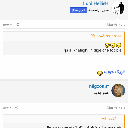
Lord HellisH
مدیر بازنشسته
کاربر ممتاز
#233
Mar 19, 2010
monrose گفت:
jalal khalegh, in dige che topicie?!!!
تاپیک خوبیه
کلیک کنید تا باز شود...
nilgoon13
عضو جدید
#234
Mar 19, 2010
!... گفت:
خوب بچه ها! میخوام این تاپیک تو صدر بمونه ها!