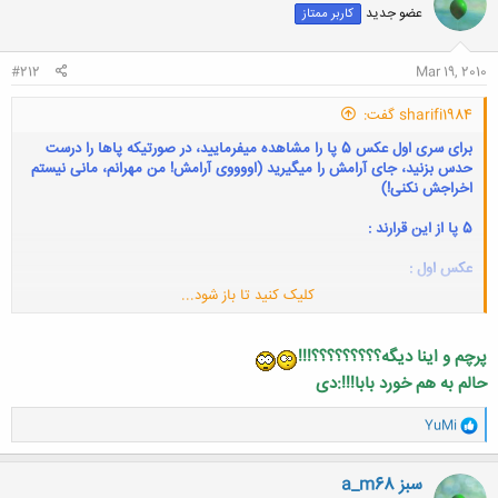
عضو جدید
کاربر ممتاز
#212
Mar 19, 2010
sharifi1984 گفت:
برای سری اول عکس 5 پا را مشاهده میفرمایید، در صورتیکه پاها را درست
حدس بزنید، جای آرامش را میگیرید (اووووی آرامش! من مهرانم، مانی نیستم
اخراجش نکنی!)
5 پا از این قرارند :
عکس اول :
کلیک کنید تا باز شود...
عکس دوم:
پرچم و اینا دیگه؟؟؟؟؟؟؟؟؟!!!
حالم به هم خورد بابا!!!:دی
عکس سوم:
و
YuMi
ا
عکس چهارم:
ک
ن
a_m68 سبز
ش