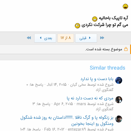
آره تاپیک باحالیه
کلیک کنید تا باز شود...
می گم تو چرا شرکت نکردی
اول
آخر
8 از 17
قبلی
بعدی
موضوع بسته شده است.
Similar threads
بابا دست و پا ندارد
شروع شده توسط مخی گیان
Jul 14, 2015
پاسخ ها: 0
گفتگوی آزاد
مردی که نه دست دارد نه پا
شروع شده توسط mars
Apr 6, 2015
پاسخ ها: 3
گفتگوی آزاد
بز زنگوله پا و گرگ ناقلا .!!!!!!داستان به روز شده شنگول
ومنگول رو اینجا بخونین
شروع شده توسط entezar89
Feb 16, 2012
پاسخ ها: 104