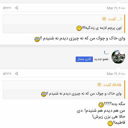
#226
Mar 19, 2010
!... گفت:
اون پرچم لازمه ی زندگیه!!!!
وای خاک و چوک من که نه چیزی دیدم نه شنیدم !!
!...
عضو جدید
کاربر ممتاز
#227
Mar 19, 2010
sh85 گفت:
وای خاک و چوک من که نه چیزی دیدم نه شنیدم !!
مگه بده؟؟؟؟
من هم دیدم هم شنیدم! :دی
حالا هی بزن زیرش!
قاطیما!