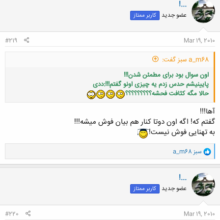
!...
عضو جدید
کاربر ممتاز
#219
Mar 19, 2010
a_m68 سبز گفت:
اون سوال بود برای مطمئن شدن!!!
پایینیشم حدس زدم یه چیزی اونو گفتم!!!:ددی
حالا مگه کثافت فحشه؟؟؟؟؟؟؟؟؟
آها!!!
گفتم که! اگه اون دوتا کنار هم بیان فوش میشه!!!
به تهنایی فوش نیست!
و
a_m68 سبز
ا
ک
ن
!...
ش
عضو جدید
کاربر ممتاز
ه
ا
:
#220
Mar 19, 2010