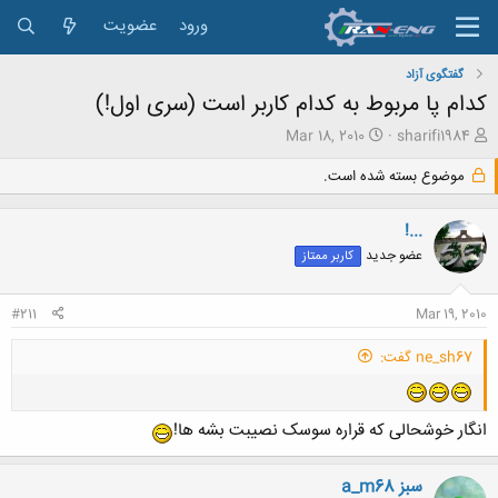
ورود
عضویت
گفتگوی آزاد
کدام پا مربوط به کدام کاربر است (سری اول!)
ش
ت
Mar 18, 2010
sharifi1984
ر
ا
و
ر
موضوع بسته شده است.
ع
ی
ک
خ
!...
ن
ش
ن
ر
عضو جدید
کاربر ممتاز
د
و
ه
ع
#211
Mar 19, 2010
م
و
ض
ne_sh67 گفت:
و
ع
انگار خوشحالی که قراره سوسک نصیبت بشه ها!
a_m68 سبز