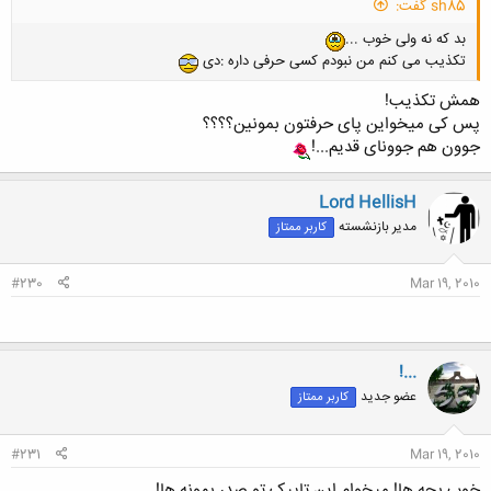
sh85 گفت:
بد که نه ولی خوب ...
تکذیب می کنم من نبودم کسی حرفی داره :دی
همش تکذیب!
پس کی میخواین پای حرفتون بمونین؟؟؟؟
جوون هم جوونای قدیم...!
Lord HellisH
مدیر بازنشسته
کاربر ممتاز
#230
Mar 19, 2010
!...
عضو جدید
کاربر ممتاز
#231
Mar 19, 2010
خوب بچه ها! میخوام این تاپیک تو صدر بمونه ها!