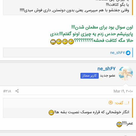
یا بگو کثافت!!!
وقتی جفتشو با هم میپرسی, یعنی بدون دونستن, داری فوش میدی!!!!!
اون سوال بود برای مطمئن شدن!!!
پایینیشم حدس زدم یه چیزی اونو گفتم!!!:ددی
کلیک کنید تا باز شود...
حالا مگه کثافت فحشه؟؟؟؟؟؟؟؟؟
و
ne_sh67
ا
ک
ن
ne_sh67
ش
عضو جدید
کاربر ممتاز
ه
ا
:
#218
Mar 19, 2010
!... گفت:
انگار خوشحالی که قراره سوسک نصیبت بشه ها!
عمرا!!!