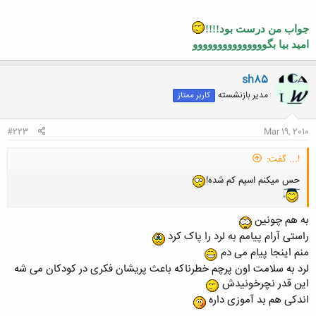
جواب من درست بود!!!!
امید بیا بگووووووووووووووو
sh85
مدیر بازنشسته
کاربر ممتاز
#223
Mar 19, 2010
!... گفت:
حس میکنم اسپم کم شده!
به هم چونین
راستی آرام پیامم به لرد را پاک کرد
منم اینجا پیام می دم
لرد به سلامت اون پرچم خطرناکه باعث پریشان فکری در کودکان می شه
این قدر نچرخونیدش
اندکی هم بد آموزی داره