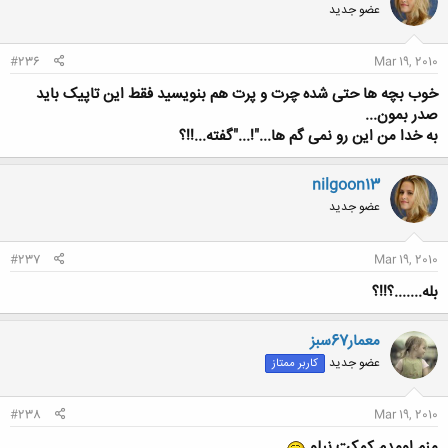
عضو جدید
#236
Mar 19, 2010
خوب بچه ها حتی شده چرت و پرت هم بنویسید فقط این تاپیک باید
صدر بمون...
به خدا من این رو نمی گم ها..."!..."گفته...!!؟
nilgoon13
عضو جدید
#237
Mar 19, 2010
بله.......؟!!؟
معمار67سبز
عضو جدید
کاربر ممتاز
#238
Mar 19, 2010
منم اومدم کمکت نیلو