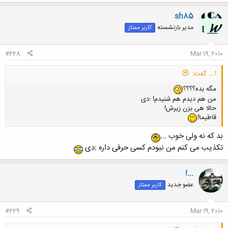
sh85
مدیر بازنشسته
کاربر ممتاز
#228
Mar 19, 2010
!... گفت:
مگه بده؟؟؟؟
من هم دیدم هم شنیدم! :دی
حالا هی بزن زیرش!
قاطیما!
بد که نه ولی خوب ...
تکذیب می کنم من نبودم کسی حرفی داره :دی
!...
عضو جدید
کاربر ممتاز
#229
Mar 19, 2010