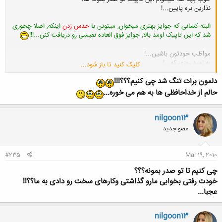
نذارین بره پایین...!
البته کسانی که جوایز بهتری میخوان, میتونن با
حدس زدن
اینکه, اصلا چجوری
شد که این تاپیک اومد بالا, جوایز فوق العاده نفیسی رو دریافت کنن...!!!
مواظب خودتون باشین...!
به امید روزی که...!
کلیک کنید تا باز شود...
یا حق...!
دلمون برات تنگ شد چی کنیم؟؟؟!!!
حالم از خداحافظی ها به هم می خوره...
nilgoon13
عضو جدید
#235
Mar 19, 2010
چی کنیم تا تو صدر بمونه؟؟؟
خودت رفتی بخوابی مارو گذاشتی وکارهای سخت رو دادی به ما؟؟!!
عجبا...
nilgoon13