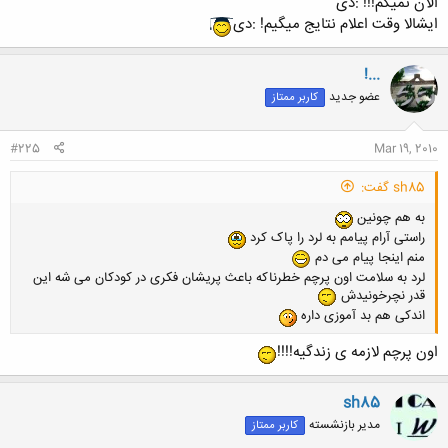
الآن نمیگم!!! :دی
ایشالا وقت اعلام نتایج میگیم! :دی
کلیک کنید تا باز شود...
!...
عضو جدید
کاربر ممتاز
#225
Mar 19, 2010
sh85 گفت:
به هم چونین
راستی آرام پیامم به لرد را پاک کرد
منم اینجا پیام می دم
لرد به سلامت اون پرچم خطرناکه باعث پریشان فکری در کودکان می شه این
قدر نچرخونیدش
اندکی هم بد آموزی داره
اون پرچم لازمه ی زندگیه!!!!
sh85
مدیر بازنشسته
کاربر ممتاز