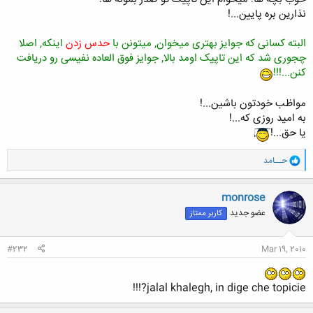
نذارین بره پایین...!
البته کسانی که جوایز بهتری میخوان, میتونن با
حدس زدن
اینکه, اصلا
چجوری شد که این تاپیک اومد بالا, جوایز فوق العاده نفیسی رو دریافت
کنن...!!!
مواظب خودتون باشین...!
به امید روزی که...!
یا حق...!
و
حــامد
ا
ک
ن
monrose
ش
عضو جدید
کاربر ممتاز
ه
ا
:
#232
Mar 19, 2010
jalal khalegh, in dige che topicie?!!!