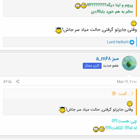
پرچم و اینا دیگه؟؟؟؟؟؟؟؟؟!!!
حالم به هم خورد بابا!!!:دی
وقتی جایزتو گرفتی, حالت میاد سر جاش!
و
Lord HellisH
کلیک کنید تا باز شود...
ا
ک
ن
a_m68 سبز
ش
عضو جدید
کاربر ممتاز
ه
ا
:
#215
Mar 19, 2010
!... گفت:
وقتی جایزتو گرفتی, حالت میاد سر جاش!
چی هست؟!!!
اه اه!!!! کثافت!!!!!