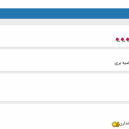
ضیه بری
دارن