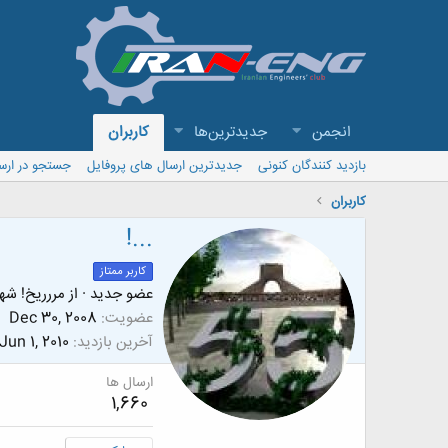
انجمن
جدیدترین‌ها
کاربران
بازدید کنندگان کنونی
جدیدترین ارسال های پروفایل
جستجو در ارس
کاربران
!...
کاربر ممتاز
عضو جدید
·
از
مررریخ! شهر
عضویت
Dec 30, 2008
آخرین بازدید
Jun 1, 2010
ارسال ها
1,660