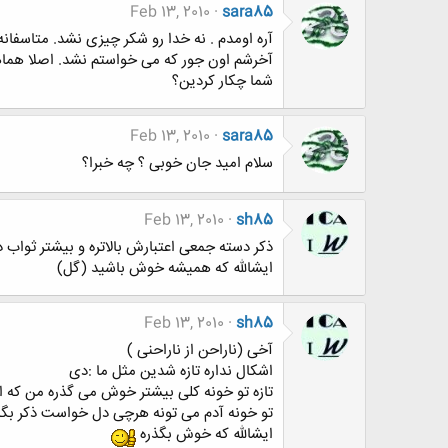
Feb 13, 2010
sara85
آره اومدم . نه خدا رو شکر چیزی نشد. متاسفان
آخرشم اون جور که می خواستم نشد. اصلا هما
شما چکار کردین؟
Feb 13, 2010
sara85
سلام امید جان خوبی ؟ چه خبرا؟
Feb 13, 2010
sh85
ذکر دسته جمعی اعتبارش بالاتره و بیشتر ثواب د
ایشالله که همیشه خوش باشید (گل)
Feb 13, 2010
sh85
آخی (ناراحن از ناراحنی )
اشکال نداره تازه شدین مثل ما :دی
تازه تو خونه کلی بیشتر خوش می گذره من که از روزی که تعطیل شدم 1 نصف روز اونم ب
تو خونه آدم می تونه هرچی دل خواست ذکر بگه
ایشالله که خوش بگذره