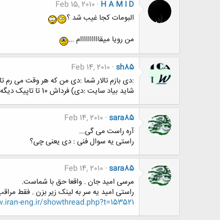
Feb 15, 2010
H A M I D
البومات کجا غیب شد ؟
من رویا میقاااااااااام ...
Feb 14, 2010
sh85
:دی بازم تالار شما :دی من که هر وقت می رم تا
شاید بیاد سایت :دی) فرداش 10 تا تاپیک دیگه زدن همشون هم بی محتوا تر از هم :دی ایشالله که همه جا موفق باشید (گل)
Feb 14, 2010
sara85
آره راست می گی...
راستی یه سوال فنی : دی یعنی چی؟
Feb 14, 2010
sara85
مرسی امید جان . واقعا حق با شماست.
راستی امید یه سر به لینک زیر بزن . فقط مراقب باش
iran-eng.ir/showthread.php?t=153521