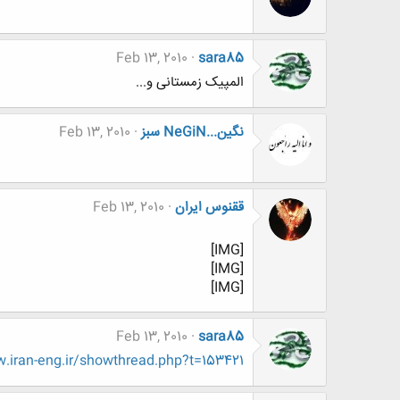
Feb 13, 2010
sara85
المپیک زمستانی و...
نگين...NeGiN سبز
Feb 13, 2010
ققنوس ایران
Feb 13, 2010
[IMG]
[IMG]
[IMG]
Feb 13, 2010
sara85
iran-eng.ir/showthread.php?t=153421