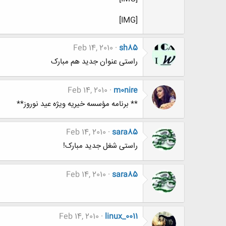
[IMG]
Feb 14, 2010
sh85
راستی عنوان جدید هم مبارک
Feb 14, 2010
m0nire
** برنامه مؤسسه خيريه ويژه عيد نوروز**
Feb 14, 2010
sara85
راستی شغل جدید مبارک!
Feb 14, 2010
sara85
Feb 14, 2010
linux_0011