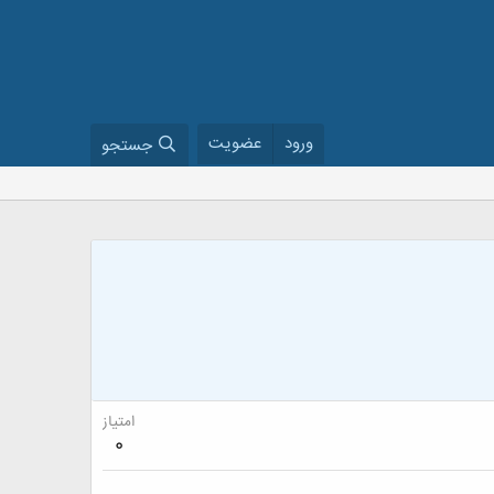
ورود
عضویت
جستجو
امتیاز
0