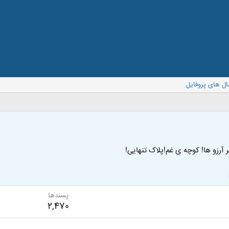
ال های پروفایل
 آرزو ها! کوچه ی غم!پلاک تنهایی!
پسندها
2,470