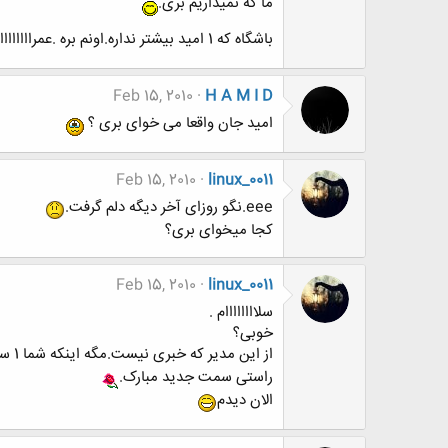
ما که نمیذاریم بری.
باشگاه که 1 امید بیشتر نداره.اونم بره .عمرااااااااااااااااا بذاریم
Feb 15, 2010
H A M I D
امید جان واقعا می خوای بری ؟
Feb 15, 2010
linux_0011
eee.نگو روزای آخر دیگه دلم گرفت.
کجا میخوای بری؟
Feb 15, 2010
linux_0011
سلاااااااام .
خوبی؟
از این مدیر که خبری نیست.مگه اینکه شما 1 سر و سامونی به تالار بدین.
راستی سمت جدید مبارک.
الان دیدم