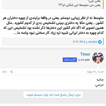
یعنی چی؟
یعنی من متوسطا این شکلی ام؟؟؟
متوسط نه از نظر زیبایی دوستم..یعنی در واقعا برایندی از چهره دختران هر
کشور....یعنی مثلا یه دختری ببینی تشخیص بدی از کدوم کشوره...مثل
همین تصویر که اگه نام کشور این دخترها ذکر نشده بود تشخیص این که
کلیک کنید تا باز شود...
کدام چهره به دختر ایرانی شبیه تره زیاد کار سختی نبود واسه ما....
و
sarake
و
S H i M A
ا
ک
ن
Tinoo
ش
عضو جدید
کاربر ممتاز
ه
ا
:
#21
Mar 30, 2012
جالبه
مرسي
برای ارسال پاسخ شما باید وارد سیستم شوید.