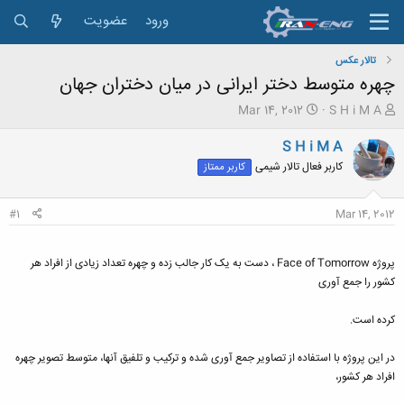
ورود
عضویت
تالار عکس
چهره متوسط دختر ایرانی در میان دختران جهان
ش
ت
Mar 14, 2012
S H i M A
ر
ا
و
ر
S H i M A
ع
ی
کاربر فعال تالار شیمی
کاربر ممتاز
ک
خ
ن
ش
ن
ر
#1
Mar 14, 2012
د
و
ه
ع
م
پروژه Face of Tomorrow ، دست به یک کار جالب زده و چهره تعداد زیادی از افراد هر
و
کشور را جمع آوری
ض
و
کرده است.
ع
در این پروژه با استفاده از تصاویر جمع آوری شده و ترکیب و تلفیق آنها، متوسط تصویر چهره
افراد هر کشور،