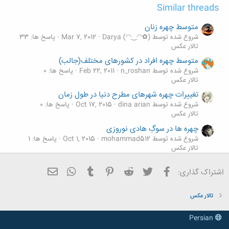
Similar threads
متوسط چهره زنان
شروع شده توسط (✿◠‿◠) Darya
Mar 7, 2012
پاسخ ها: 33
تالار عکس
متوسط چهره افراد در کشورهای مختلف(جالب)
شروع شده توسط n_roshan
Feb 22, 2011
پاسخ ها: 0
تالار عکس
تغییرات چهره شهرهای مطرح دنیا در طول زمان
شروع شده توسط dina arian
Oct 17, 2015
پاسخ ها: 0
تالار عکس
چهره ها در سوگِ هادی نوروزی
شروع شده توسط mohammad512
Oct 1, 2015
پاسخ ها: 1
تالار عکس
نقاشی حرفه ای چهره با رنگ و روغن
فیسبوک
تویتر
Reddit
Pinterest
Tumblr
ایمیل
WhatsApp
اشتراک گذاری:
شروع شده توسط Ћцвгіѕ Ǥіяl
Aug 10, 2015
پاسخ ها: 0
تالار عکس
تالار عکس
Persian