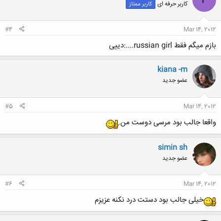
کاربر حرفه ای
کاربر ممتاز
#4
Mar 14, 2012
بازم میگم فقط russian girl....:دییی
kiana -m
عضو جدید
#5
Mar 14, 2012
واقعا جالب بود مرسی دوست من.
simin sh
عضو جدید
#6
Mar 14, 2012
خیلی جالب بود دستت درد نکنه عزیزم