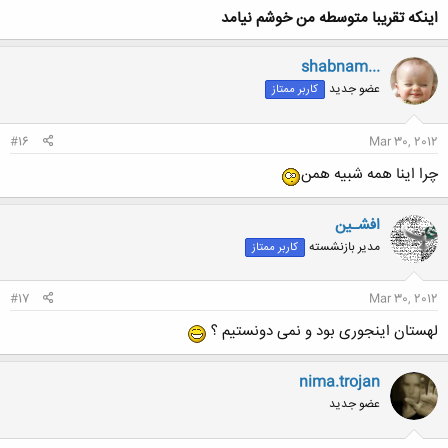
اينكه تقريبا متوسطه من خوشم نيامد
shabnam...
عضو جدید
کاربر ممتاز
#16
Mar 30, 2012
چرا اینا همه شبیه همن
افشـین
مدیر بازنشسته
کاربر ممتاز
#17
Mar 30, 2012
لهستان اینجوری بود و نمی دونستیم ؟
nima.trojan
عضو جدید