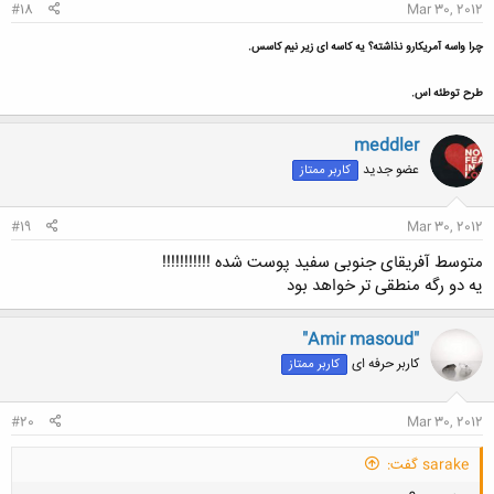
#18
Mar 30, 2012
چرا واسه آمریکارو نذاشته؟ یه کاسه ای زیر نیم کاسس.
طرح توطئه اس.
meddler
عضو جدید
کاربر ممتاز
#19
Mar 30, 2012
متوسط آفریقای جنوبی سفید پوست شده !!!!!!!!!!!
یه دو رگه منطقی تر خواهد بود
"Amir masoud"
کاربر حرفه ای
کاربر ممتاز
#20
Mar 30, 2012
sarake گفت: