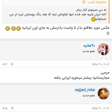
thamin گفت:
نه من نمیتونم کنار بیام
آخه ایران شبیه هند شده تنها تفاوتش اینه که هند رنگ پوستش تیره تر من
نمیخوام
عکس مورد علاقتو بذار تا واست بذارمش به جای اون ایرانیه
:
D
90هانیه
عضو جدید
#14
Mar 30, 2012
مرسی
مجارستانیه بیشتر میخوره ایرانی باشه
sajjad_mke
عضو جدید
#15
Mar 30, 2012