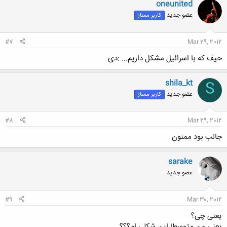
oneunited
عضو جدید
کاربر ممتاز
#7
Mar 29, 2012
حیف که با اسرائیل مشکل داریم... :دی
shila_kt
S
عضو جدید
کاربر ممتاز
#8
Mar 29, 2012
جالب بود ممنون
sarake
عضو جدید
#9
Mar 30, 2012
یعنی چی؟
یعنی من متوسطا این شکلی ام؟؟؟