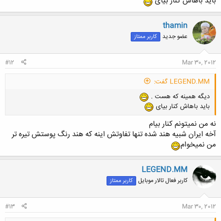
باید باهاش کنار بیای
thamin
عضو جدید
کاربر ممتاز
#12
Mar 30, 2012
LEGEND.MM گفت:
دیگه همینه که هست .
باید باهاش کنار بیای
نه من نمیتونم کنار بیام
آخه ایران شبیه هند شده تنها تفاوتش اینه که هند رنگ پوستش تیره تر
من نمیخوام
LEGEND.MM
کاربر فعال تالار موبایل
کاربر ممتاز
#13
Mar 30, 2012