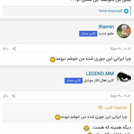
و
"Amir masoud"
ا
ک
ن
thamin
ش
عضو جدید
کاربر ممتاز
ه
ا
:
#10
Mar 30, 2012
چرا ایرانی این جوری شده من خوشم نیومد
LEGEND.MM
کاربر فعال تالار موبایل
کاربر ممتاز
#11
Mar 30, 2012
thamin گفت:
چرا ایرانی این جوری شده من خوشم نیومد
دیگه همینه که هست .