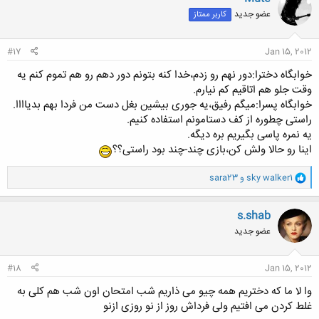
عضو جدید
کاربر ممتاز
#17
Jan 15, 2012
خوابگاه دخترا:دور نهم رو زدم،خدا کنه بتونم دور دهم رو هم تموم کنم یه
وقت جلو هم اتاقیم کم نیارم.
خوابگاه پسرا:میگم رفیق،یه جوری بیشین بغل دست من فردا بهم بدیاااا.
راستی چطوره از کف دستامونم استفاده کنیم.
یه نمره پاسی بگیریم بره دیگه.
اینا رو حالا ولش کن،بازی چند-چند بود راستی؟؟
و
sky walker1
و
sara23
ا
ک
ن
s.shab
ش
عضو جدید
ه
ا
:
#18
Jan 15, 2012
وا لا ما که دختریم همه چیو می ذاریم شب امتحان اون شب هم کلی به
غلط کردن می افتیم ولی فرداش روز از نو روزی ازنو