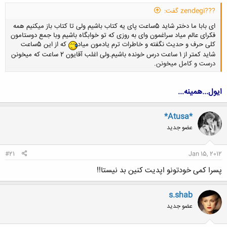
???zendegi گفت:
ای بابا ما دختر شاید 5ساعت پای یه کتاب باشیم ولی تا کتاب باز میکنیم همه
فکرای عالم میاد سراغمون وای به روزی که تو خوابگاه باشیم وبا جمع دوستامون
کلی حرف و حدیث نگفته و خاطرات ترم یادمون میاد
که از این 5ساعت
شاید کمتر از 1 ساعت درس خونده باشیم.ولی اغلب آقایون 2 ساعت که میخونن
درست و کامل میخونن.
ایول...همینه...
کلیک کنید تا باز شود...
*Atusa*
عضو جدید
#21
Jan 15, 2012
پسرا کمی خودتونو اپدیت کنین بد نیستا!!
s.shab
عضو جدید