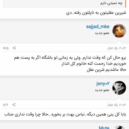
چه نسبتی دارم
شیرین عقلیتون به ناپلئون رفته..دی
sajjad_mke
کلیک کنید تا باز شود...
عضو جدید
#15
Jan 15, 2012
برو حال کن که وقت ندارم .ولی یه زمانی تو باشگاه اگر به پست هم
خوردیم خدا رحمت کنه خانوم کل انداز.
حالا ماشدیم شرین عقل
jeny02
عضو جدید
#16
Jan 15, 2012
بابا کل ینی همین دیگه..نباس بهت بر بخوره...حالا چرا وقت نداری جناب
Mute