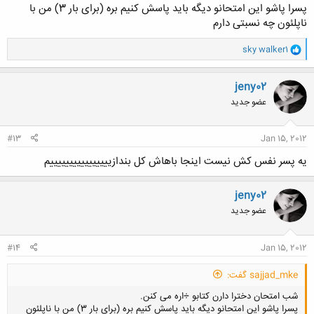
پسرا پاشو این امتحانو دیگه باید پاسش کنیم بره (برای بار 3) من با
ناپلئون چه نسبتی دارم
و
sky walker1
ا
ک
ن
jeny02
ش
عضو جدید
ه
ا
:
#13
Jan 15, 2012
یه پسر نفس کش نیست اینجا باهاش کل بندازییییییییییییییییم
jeny02
عضو جدید
#14
Jan 15, 2012
sajjad_mke گفت:
شب امتحان دخترا دارن کتابو ÷اره می کنن.
پسرا پاشو این امتحانو دیگه باید پاسش کنیم بره (برای بار 3) من با ناپلئون