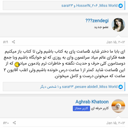
و
Miss World
,
Hosse!N_206
و
sara23
ا
ک
ن
???zendegi
ش
عضو جدید
ه
ا
:
#19
Jan 15, 2012
ای بابا ما دختر شاید 5ساعت پای یه کتاب باشیم ولی تا کتاب باز میکنیم
همه فکرای عالم میاد سراغمون وای به روزی که تو خوابگاه باشیم وبا جمع
دوستامون کلی حرف و حدیث نگفته و خاطرات ترم یادمون میاد
که از
این 5ساعت شاید کمتر از 1 ساعت درس خونده باشیم.ولی اغلب آقایون 2
ساعت که میخونن درست و کامل میخونن.
و
Miss World
,
pesare abidell
,
sara23
و 1 شخص دیگر
ا
ک
ن
Aghrab Khatoon
ش
کاربر حرفه ای
کاربر ممتاز
ه
ا
:
#20
Jan 15, 2012