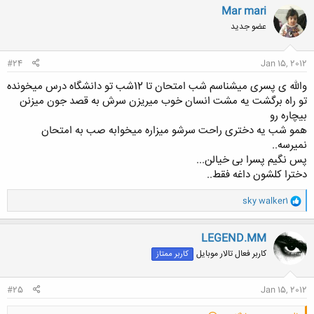
ن
Mar mari
ش
عضو جدید
ه
ا
:
#24
Jan 15, 2012
والله ی پسری میشناسم شب امتحان تا 12شب تو دانشگاه درس میخونده
تو راه برگشت یه مشت انسان خوب میریزن سرش به قصد جون میزنن
بیچاره رو
همو شب یه دختری راحت سرشو میزاره میخوابه صب به امتحان
نمیرسه..
پس نگیم پسرا بی خیالن...
دخترا کلشون داغه فقط..
و
sky walker1
ا
ک
ن
LEGEND.MM
ش
کاربر فعال تالار موبایل
کاربر ممتاز
ه
ا
:
#25
Jan 15, 2012