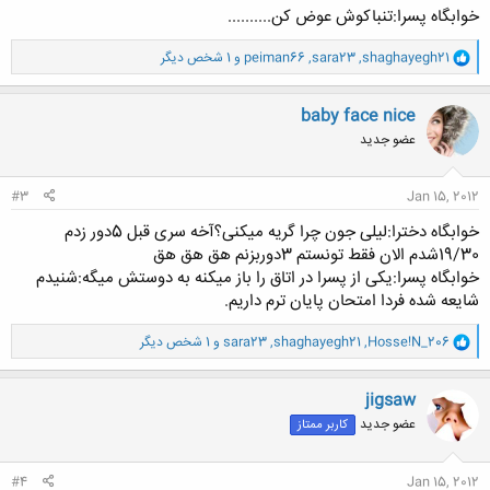
خوابگاه پسرا:تنباكوش عوض كن..........
و
shaghayegh21
,
sara23
,
peiman66
و 1 شخص دیگر
ا
ک
ن
baby face nice
ش
عضو جدید
ه
ا
:
#3
Jan 15, 2012
خوابگاه دخترا:لیلی جون چرا گریه میکنی؟آخه سری قبل 5دور زدم
19/30شدم الان فقط تونستم 3دوربزنم هق هق هق
خوابگاه پسرا:یکی از پسرا در اتاق را باز میکنه به دوستش میگه:شنیدم
شایعه شده فردا امتحان پایان ترم داریم.
و
Hosse!N_206
,
shaghayegh21
,
sara23
و 1 شخص دیگر
ا
ک
ن
jigsaw
ش
عضو جدید
کاربر ممتاز
ه
ا
:
#4
Jan 15, 2012