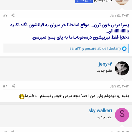
کاربر حرفه ای
کاربر ممتاز
#7
Jan 15, 2012
پسرا درس خون ترن....موقع امتحانا خر میزنن به قیافشون نگاه نکنید
بااااااااااااااو...
دخترا فقط تیریپشون درسخونه..اما به پای پسرا نمیرسن.
و
botany
,
pesare abidell
و
sara23
ا
ک
ن
jeny02
ش
عضو جدید
ه
ا
:
#8
Jan 15, 2012
بقیه رو نیدونم ولی من اصلا بچه درس خونی نیستم...دخترما
sky walker1
S
عضو جدید