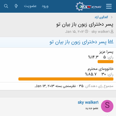
ورود
عضویت
گفتگوی آزاد
پسر دخترای زبون باز بیان تو
ش
ت
Jan 15, 2012
sky walker1
ر
ا
پسر دخترای زبون باز بیان تو
و
ر
ع
ی
ک
خ
پسرا عزیز
ن
ش
رای:
5
14.3%
ن
ر
د
و
خانوومای محترم
ه
ع
م
رای:
30
85.7%
و
ض
مجموع رای دهندگان
35
نظرسنجی بسته
Jan 13, 2013
.
و
ع
sky walker1
S
عضو جدید