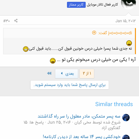
کاربر فعال تالار موبایل
کاربر ممتاز
#30
Jan 15, 2012
j0o0o0o0o0di گفت:
نه جدی شما پسرا خیلی درس خونین قبول کن......باید قبول کنی
آره ! یکی من خیلی درس میخونم یکی تو ...
آخر
1 از 2
بعدی
برای ارسال پاسخ شما باید وارد سیستم شوید.
Similar threads
سه پسر متمکن، مادر معلول را سر راه گذاشتند
شروع شده توسط مخی گیان
Jun 25, 2016
پاسخ ها: 15
گفتگوی آزاد
خودکشی پسر 14 ساله بعد از دیدن کارنامه‌!