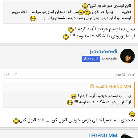
الان اومدی منو ضایع کنی؟
نخیرم.......پسرا خر خونن
من که امتحان امروزمو میفتم....آخه دیروز
اومدم تو اتاق درس بخونم پی سیو دیدم نشستم پاش و .....
پ ن پ اومدم حرفتو تأیید کردم !
از آمار ورودی دانشگاه ها معلومه !!!!
j0o0o0o0o0di
عضو جدید
کاربر ممتاز
#29
Jan 15, 2012
LEGEND.MM گفت:
پ ن پ اومدم حرفتو تأیید کردم !
از آمار ورودی دانشگاه ها معلومه !!!!
نه جدی شما پسرا خیلی درس خونین قبول کن......باید قبول کنی
LEGEND.MM