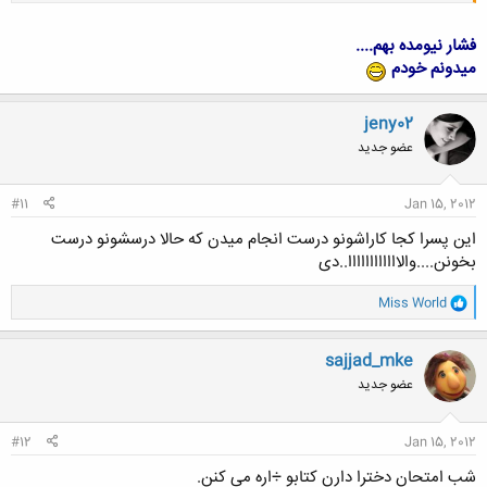
فشار نیومده بهم....
میدونم خودم
کلیک کنید تا باز شود...
jeny02
عضو جدید
#11
Jan 15, 2012
این پسرا کجا کاراشونو درست انجام میدن که حالا درسشونو درست
بخونن....والاااااااااااا..دی
و
Miss World
ا
ک
ن
sajjad_mke
ش
عضو جدید
ه
ا
:
#12
Jan 15, 2012
شب امتحان دخترا دارن کتابو ÷اره می کنن.