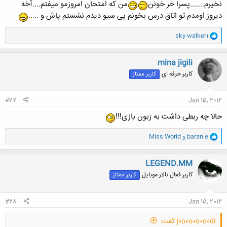
نخیرم.......پسرا خر خونن
من که امتحان امروزمو میفتم....آخه
دیروز اومدم تو اتاق درس بخونم پی سیو دیدم نشستم پاش و .....
و
sky walker1
ا
ک
ن
mina jigili
ش
کاربر حرفه ای
کاربر ممتاز
ه
ا
:
#27
Jan 15, 2012
حالا چه ربطی داشت به زبون بازی!!!
و
baran.e
و
Miss World
ا
ک
ن
LEGEND.MM
ش
کاربر فعال تالار موبایل
کاربر ممتاز
ه
ا
:
#28
Jan 15, 2012
j0o0o0o0o0di گفت: