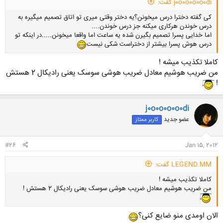
j0o0o0o0o0di گفت:
کی گفته دخترا درس میخونن؟یه دختر وقتی میری تو اتاق تصمیم میگیره به
درس خوندن هرکاری میکنه جز درس خوندن....
اما خدایی پسرا تصمیم بگیرن شده یه ساعت اما واقعا میخونن.....در اینکه تو
درس هوش پسرا بیشتر از دختراست شکی نیست
کاملا تکذیب میشه !
من ضریب هوشیم معادل ضریب هوشی سوسک یعنی رادیکال 2 هستش
!
j0o0o0o0o0di
عضو جدید
کاربر ممتاز
#26
Jan 15, 2012
LEGEND.MM گفت:
کاملا تکذیب میشه !
من ضریب هوشیم معادل ضریب هوشی سوسک یعنی رادیکال 2 هستش !
الان اومدی منو ضایع کنی؟