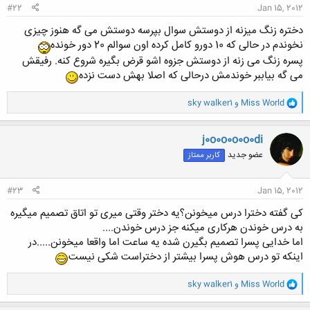
#22
Jan 15, 2012
دختره زنگ میزنه از دوستش سوال بپرسه دوستش می گه هنوز چیزی
نخوندم در حالی که 10 دورو کامل کرده اون سوالم 20 دور خونده
پسره زنگ می زنه از دوستش جزوه اشو قرض بگیره شروع کنه. رفیقش
می گه بیاببر خوندمش درحالی که اصلا بهش دست نزده
و
Miss World
و
sky walker1
ا
ک
ن
j0o0o0o0o0di
ش
عضو جدید
کاربر ممتاز
ه
ا
:
#23
Jan 15, 2012
کی گفته دخترا درس میخونن؟یه دختر وقتی میری تو اتاق تصمیم میگیره
به درس خوندن هرکاری میکنه جز درس خوندن....
اما خدایی پسرا تصمیم بگیرن شده یه ساعت اما واقعا میخونن.....در
اینکه تو درس هوش پسرا بیشتر از دختراست شکی نیست
و
Miss World
و
sky walker1
ا
ک