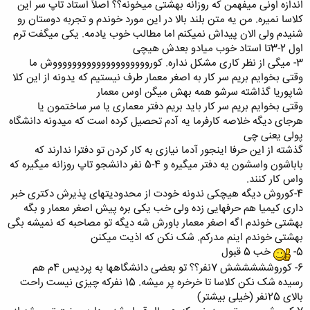
اندازه اونی میفهمن که روزانه بهشتی میخونه؟؟ اصلاً استاد تاپ سر این
رعایت هریک از موارد فوق شما اخراجید
کلاسا نمیره. من یه متن بلند بالا در این مورد خوندم و تجربه دوستان رو
6.بدون کنکور که والا فکر کنم 15 نفر میگیره که با توجه به اینکه علنی میگن
شنیدم ولی الان پیداش نمیکنم اما مطالب خوب یادمه. یکی میگفت ترم
سهمیه بسیج ورزمندگان وکارمندان دولتی نصف این 15 نف رهست پس میمونه
7 نفر دیگه که باید از بین هزار نفر متقاضی جزیی از 7 نفر باشی پس میبینیم
اول 2-3تا استاد خوب میادو بعدش هیچی
که بابا 7 نفرم سخته شدن آسون نیست
3- میگی از نظر کاری مشکل نداره. کورووووووووووووووووووووش ما
7. پاین اومدن ارزش مدارک سراسری ربطی به پردیس ها نداره نه اینکه بچهه
وقتی بخوایم بریم سر کار به اصغر معمار طرف نیستیم که یدونه از این کلا
ای که میرند دانشگاه تهران محمد رضا خیلی باهوش بودند؟ ندیدی مگه
شاپوریا گذاشته سرشو همه بهش میگن اوس معمار
چجوری ایکسی وآزمون تئوری چقدر حق خوری شد وچقدر آدم با نامردی رفت
وقتی بخوایم بریم سر کار باید بریم دفتر معماری یا سر ساختمون یا
دانشگاه های خوب تهران حق من و توهم ضایع شد پس ارزش مدرک سراسری
هرجای دیگه خلاصه کارفرما یه آدم تحصیل کرده است که میدونه دانشگاه
رو دانشجو های درپیتی که دارند مرند پایین آرودن(البته منظورم با همشون
نیستا سو تفاهم نشه) پس چرا ما نامه اعتراضی نوشتیم واسه سنجش به خاطر
پولی یعنی چی
همین حق خوری ها بود دیگه
گذشته از این حرفا اینجور آدما نیازی به کار کردن تو دفترا ندارند که
8. یه چیزم بگم محمدرضا حسابی من رو بزنی
متاسفانه اسم پردیس هم تو
باباشون واسشون یه دفتر میگیره و 4-5 نفر دانشجو تاپ روزانه میگیره که
مدرک ها نمیخوره این رو میگن تا صدای دانشجوهای سراسری روزانه وشبانه در
واس کار کنند.
نیاد واسه همینم هست محل دانشگاه فرق میکنه
4-کوروش دیگه هیچکی ندونه خودت از محدودیتهای پذیرش دکتری خبر
داری کیمیا هم حرفهایی زده ولی خب یکی بره پیش اصغر معمار و بگه
بهشتی خوندم اگه اصغر معمار باورش شه دیگه تو مصاحبه که نمیشه بگی
بهشتی خوندم اینم مدرکم. شک نکن که اذیت میکنن
5-
خب 5 قبول
6- کوروشششششش 7نفر؟؟ تو بعضی دانشگاهها به پردیس 4م هم
رسیده شک نکن کلاسا تا خرخره پر میشه. 15 نفرکه چیزی نیست راحت
بالای 25نفر (خیلی بیشتر)