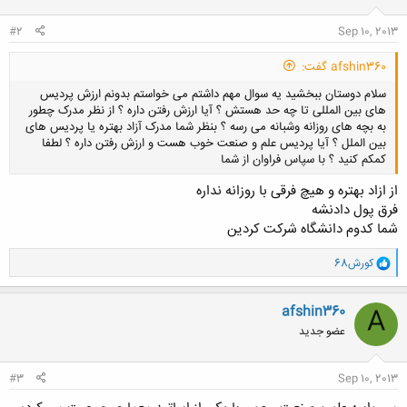
#2
Sep 10, 2013
afshin360 گفت:
سلام دوستان ببخشید یه سوال مهم داشتم می خواستم بدونم ارزش پردیس
های بین المللی تا چه حد هستش ؟ آیا ارزش رفتن داره ؟ از نظر مدرک چطور
به بچه های روزانه وشبانه می رسه ؟ بنظر شما مدرک آزاد بهتره یا پردیس های
بین الملل ؟ آیا پردیس علم و صنعت خوب هست و ارزش رفتن داره ؟ لطفا
کمکم کنید ؟ با سپاس فراوان از شما
از ازاد بهتره و هیچ فرقی با روزانه نداره
فرق پول دادنشه
کلیک کنید تا باز شود...
شما کدوم دانشگاه شرکت کردین
و
کورش68
ا
ک
ن
afshin360
A
ش
عضو جدید
ه
ا
:
#3
Sep 10, 2013