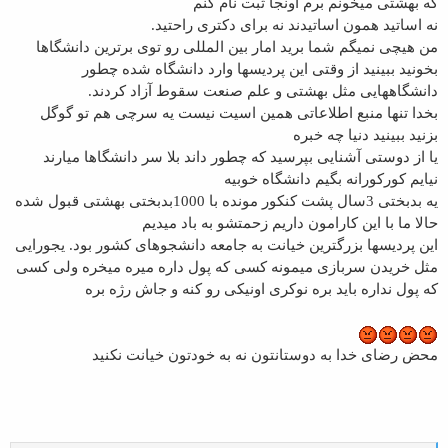
که بهشتی میخونم برم اونجا ثبت نام کنم
نه اساتید همون اساتیدند نه برای دکتری راحتید.
من هیچی نمیگم شما برید امار بین المللی رو توی برترین دانشگاها
بخونید ببینید از وقتی این پردیسها وارد دانشگاه شده چطور
دانشگاههایی مثل بهشتی و علم صنعت سقوط آزاد کردند.
بخدا تنها منبع اطلاعاتی همین اسیت نیست یه سرچی هم تو گوگل
بزنید ببینید دنیا چه خبره
یا از دوستی آشنایی بپرسید که چطور داند بلا سر دانشگاها میارند
نیایم کورکورانه بگیم دانشگاه خوبیه
یه بدبختی 3سال پشت کنکور مونده با 1000بدبختی بهشتی قبول شده
حالا ما با این کارامون داریم زحمتشو به باد میدیم
این پردیسها بزرگترین خیانت به جامعه دانشجوهای کشور بود. یجورایی
مثل خریدن سربازی میمونه کسی که پول داره میره میخره ولی کسی
که پول نداره باید بره نوکری اونیکی رو کنه و جاش رژه بره
محض رضای خدا به دوستانتون نه به خودتون خیانت نکنید