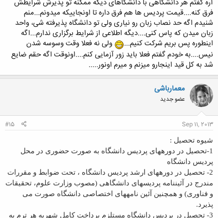
آره گفتم هر دانشگاهی با دانشگاهای دیگه ممکنه تو پذیرش شرایطش
تصویر سازی شرکت کرده بود. ازش پرسیدن چی میدونی از تصویرسازی گفته
فرق کنه....قیمت پردیس ها هم فرق داره تا اونجاییکه میدونم...منم
بود هیچی ولی قبولش کرده بودن!!!!!!
شنیدم اگه حد نصاب زبان رو نیاری ولی تو دانشگاه پذیرفته شی، واحد
زبان میدن که پاس کنی....دیگه اطلاعی از شرایط برگزاری ندارم...اگه
اینطوره پس بریم شرکت کنیم...
ولی نه فعلا وقت وسوسه شدن
نیس....به خودم گفتم فعلا باید زور آزمایی کنم....اونوقت اگه حقم ضایع
شد به کل قید اینجارو میزنم و میرم اونور.....
معمارباشی
عضو جدید
#15
Sep 11, 2013
شيوه تحصيل :
1-تحصيل در دوره‏های پرديس دانشگاه به صورت حضوری در محل
پرديس دانشگاه
2- تحصيل در دوره‏های ارشد پرديس دانشگاه ، تحت ضوابط و مقررات
مندرج در آئين‏نامه پرديس‏های دانشگاهی (مصوب وزارت علوم، تحقيقات
و فناوری) و همچنين آئين نامه‏های اختصاصی دانشگاه صورت می
پذيرد.
3- تحصيل در پرديس دانشگاه مستلزم پرداخت کامل شهريه هر ترم به