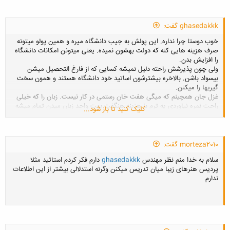
ghasedakkk گفت:
کلیک کنید تا باز شود...
خوب دوستا چرا نداره. این پولش به جیب دانشگاه میره و همین پولو میتونه
صرف هزینه هایی کنه که دولت بهشون نمیده. یعنی میتونن امکانات دانشگاه
را افزایش بدن.
ولی چون پذیرشش راحته دلیل نمیشه کسایی که از فارغ التحصیل میشن
بیسواد باشن. بالاخره بیشترشون اساتید خود دانشگاه هستند و همون سخت
گیریها را میکنن.
غزل جان همچینم که میگی هفت خان رستمی در کار نیست. زبان را که خیلی
راحت نمره نیاوردی یه ترم با هزینه هنگفت بهت واحد زبان میدن تمام میشه
کلیک کنید تا باز شود...
میره. در مورد مصاحبه هم شاید جدیدا که تعداد متقاضی زیاد شده کمی سخت
بگیرن و گر نه اون اوایل که هر کی با هر مدرکی میرفت مصاحبه قبولش
میکردن. دوست من واسه معماری میخواست چون پر شده بود همینجوری
تصویر سازی شرکت کرده بود. ازش پرسیدن چی میدونی از تصویرسازی گفته
morteza2010 گفت:
بود هیچی ولی قبولش کرده بودن!!!!!!
سلام به خدا منم نظر مهندس
ghasedakkk
دارم فکر کردم استاتید مثلا
پردیس هنرهای زیبا میان تدریس میکنن وگرنه استدلالی بیشتر از این اطلاعات
ندارم