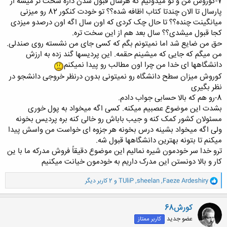
7-کوروش من و تو میدونیم که هرسال قبول شدن داره سخت تر میشه از
پارسال تا الان چندتا کتاب اظافه شده؟؟ تو خودت کنکور 82 رو میزنی
میانگینت چنده؟؟ تا حال چک کردی که اون سال اگه اون درصدو میزدی
کجا قبول میشدی؟؟ سال بعد هم از این سخت تره.
حق من ضایع شد اما نمیتونم بگم که کسی جای من نشسته روی صندلی.
من میگم که جایی که میشینم حقمه. این پردیسها گند زده به ارزش
دانشگاهها ای خدا من چرا اون مطالب رو پیدا نمیکنم
کوروش میزان سطح دانشگاه رو نمیتونی بدون درنظر خروجی دانشجو در
نظر بگیری
8-رو هم که بالا حسابی جواب دادم.
بشدت این موضوع عصبیم میکنه. کسی اگه میخواد به پول خوری
مسئولان کشور کمک کنه و جیب باباش رو خالی کنه بره پردیس بخونه
ولی اگه میخواد بشینه درس بخونه هر جزوه ای خواست من واسش پیدا
میکنم تا بتونه بهترین دانشگاهها قبول شه.
ترو خدا سر خودمون شیره نمالیم این موضوع دقیقاً فروش مدرکه ما با ین
کار و بالا دونستن این مدرک داریم به خودمون خیانت میکنیم
و
Faeze Ardeshiry
,
sheelan
,
TUliP
و 2 کاربر دیگر
ا
ک
ن
کورش68
ش
عضو جدید
کاربر ممتاز
ه