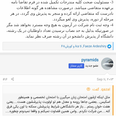
3- مسئوليت صحت کليه مندرجات تکميل شده در فرم تقاضا نامه
برعهده متقاضی می‏باشد. درصورت مشاهده هر گونه اطلاعات
نادرست که متقاضی ارائه کرده و منجر به پذيرش وی گردد، در هر
مرحله از دوره، پذيرش وی لغو می‏گردد.
4- وجه ثبت نام شرکت در آزمون به هيچ وجه مسترد نخواهد شد مگر
در صورتيکه بدليل به حد نصاب نرسيدن تعداد داوطلبان در يک رشته،
دانشگاه از پذيرش دانشجو در آن رشته صرف نظر نمايد.
و
Faeze Ardeshiry
,
ka ti
و
کورش68
ا
ک
ن
pyramids
ش
عضو جدید
کاربر ممتاز
ه
ا
:
#16
Sep 11, 2013
qazal. گفت:
مثل اینکه ازشون امتحان زبان میگیرن با امتحان تخصصی و همینطور
اسکیس...بعضی جاها رزومه و معدل هم تو اولویت پذیرششون هست....یعنی
هفت خوان رستم....باز هر دانشگاهی شرایط پذیرشش ممکنه با اون یکی فرق
کنه....من شرکت نکردم...واس همین قضاوت نمیکنم و واقعا نمیدونم چطوره....