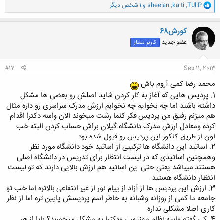
و
TUliP
,
ka ti
,
sheelan
و 1 شخص دیگر
ا
ک
ن
کورش68
ش
عضو جدید
کاربر ممتاز
ه
ا
:
#17
Sep 11, 2013
محمد رضا کمی آروم باش
1. پردیس هایی که آغاز به کار کردن شاید اصلش رو بعضی ها مشکل
داشته باشند اما چه بخوایم چه نخوایم ارزش مدرک سراسری رو داره مثال
هم میزنم رفیق من پردیس فکر کنما رشت میخوند الان واسه دکترا اقدام
کرده ومعادل ارزش مدرک دانشگاه گیلان براش حساب کردن البته خب
اون از طریق کنکور این پردیس رو قبول شده بود
2. اساتید این دانشگاه ها ترکیبی از اساتید خود دانشگاه مورد نظر
وهمچنین اساتیدی که در لیست انتظار برای تدریس در دانشگاه اصلی
هستند میباشد یعنی حتی این اساتید هم ارزش بالایی دارند که تو لیست
انتظار دانشگاه هستند
3. ارزش این پردیس ها از آزاد از پیام نور از غیر انتفاعی بالاتره اما خب تو
جامعه ما کمی از روزانه وشبانه به خاطر اسم پردیسش پایین تره اما از نظر
کاری اصلا مشکلی نداره
4. کی گفته واسه نظام مهندسی ودکترا به مشکل میخورند؟ بابا از هر