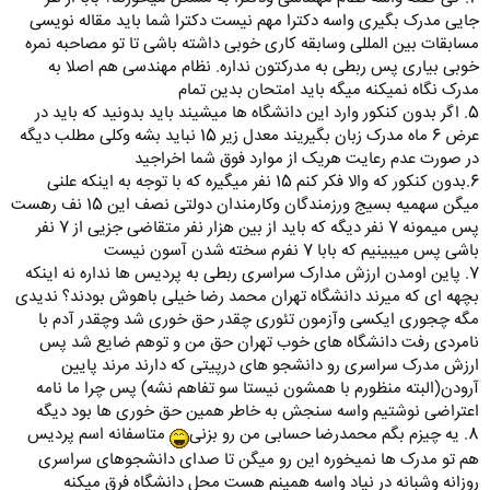
جایی مدرک بگیری واسه دکترا مهم نیست دکترا شما باید مقاله نویسی
مسابقات بین المللی وسابقه کاری خوبی داشته باشی تا تو مصاحبه نمره
خوبی بیاری پس ربطی به مدرکتون نداره. نظام مهندسی هم اصلا به
مدرک نگاه نمیکنه میگه باید امتحان بدین تمام
5. اگر بدون کنکور وارد این دانشگاه ها میشیند باید بدونید که باید در
عرض 6 ماه مدرک زبان بگیریند معدل زیر 15 نباید بشه وکلی مطلب دیگه
در صورت عدم رعایت هریک از موارد فوق شما اخراجید
6.بدون کنکور که والا فکر کنم 15 نفر میگیره که با توجه به اینکه علنی
میگن سهمیه بسیج ورزمندگان وکارمندان دولتی نصف این 15 نف رهست
پس میمونه 7 نفر دیگه که باید از بین هزار نفر متقاضی جزیی از 7 نفر
باشی پس میبینیم که بابا 7 نفرم سخته شدن آسون نیست
7. پاین اومدن ارزش مدارک سراسری ربطی به پردیس ها نداره نه اینکه
بچهه ای که میرند دانشگاه تهران محمد رضا خیلی باهوش بودند؟ ندیدی
مگه چجوری ایکسی وآزمون تئوری چقدر حق خوری شد وچقدر آدم با
نامردی رفت دانشگاه های خوب تهران حق من و توهم ضایع شد پس
ارزش مدرک سراسری رو دانشجو های درپیتی که دارند مرند پایین
آرودن(البته منظورم با همشون نیستا سو تفاهم نشه) پس چرا ما نامه
اعتراضی نوشتیم واسه سنجش به خاطر همین حق خوری ها بود دیگه
8. یه چیزم بگم محمدرضا حسابی من رو بزنی
متاسفانه اسم پردیس
هم تو مدرک ها نمیخوره این رو میگن تا صدای دانشجوهای سراسری
روزانه وشبانه در نیاد واسه همینم هست محل دانشگاه فرق میکنه