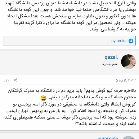
وقتی فارغ التحصیل بشید در دانشنامه شما عنوان پردیس دانشگاه شهید
بهشتی یا هر دانشگاهی حتما قید خواهد شد. و چون این گونه دانشگاه
ها بدون کنکور و بدون نظارت سازمان سنجش هست بعدا مشکل ایجاد
میکنه... ولی تحصیل در این گونه دانشگاه ها برای دکترا گزینه تقریبا
خوبیه نه کارشناسی ارشد..
و
pyramids
ا
ک
ن
qazal.
ش
عضو جدید
ه
ا
:
#20
Sep 11, 2013
بالاخره حرف کیو گوش بدیم؟ باید بریم دم در دانشگاه به مدرک گرفتگان
محترم حمله کنیم و بگیم یه لحظه مدرکتو ببینم....
کوروش ایشالا رفتی دانشگاه، یه تحقیقی در مورد ذکر اسم پردیس تو
مدرک کن و نتیجه رو اینجا اعلام کن....یه بار من به پردیس تهران ایمیل
زدم...نوشته بود که اسم پردیس ذکر میشه....یعنی ممکنه همینطوری گفته
باشه اینو و صحت نداشته باشه؟؟