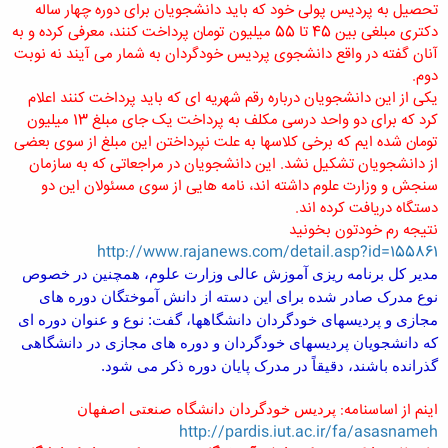
تحصیل به پردیس پولی خود که باید دانشجویان برای دوره چهار ساله
دکتری مبلغی بین 45 تا 55 میلیون تومان پرداخت کنند، معرفی کرده و به
آنان گفته در واقع دانشجوی پردیس خودگردان به شمار می آیند نه نوبت
دوم.
یکی از این دانشجویان درباره رقم شهریه ای که باید پرداخت کنند اعلام
کرد که برای دو واحد درسی مکلف به پرداخت یک جای مبلغ 13 میلیون
تومان شده ایم که برخی کلاسها به علت نپرداختن این مبلغ از سوی بعضی
از دانشجویان تشکیل نشد. این دانشجویان در مراجعاتی که به سازمان
سنجش و وزارت علوم داشته اند، نامه هایی از سوی مسئولان این دو
دستگاه دریافت کرده اند.
نتیجه رم خودتون بخونید
http://www.rajanews.com/detail.asp?id=155861
مدیر کل برنامه ریزی آموزش عالی وزارت علوم، همچنین در خصوص
نوع مدرک صادر شده برای این دسته از دانش آموختگان دوره های
مجازی و پردیسهای خودگردان دانشگاهها، گفت:
نوع و عنوان دوره ای
که دانشجویان پردیسهای خودگردان و دوره های مجازی در دانشگاهی
گذرانده باشند، دقیقاً در مدرک پایان دوره ذکر می شود.
اینم از اساسنامه:
پرديس خودگردان دانشگاه صنعتی اصفهان
http://pardis.iut.ac.ir/fa/asasnameh