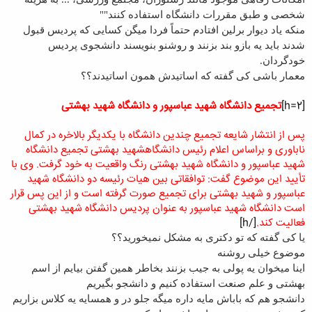
شخصی و طبق مقررات دانشگاه استفاده کنند""
نکات مهم:
منکه یاد دیوار برلین افتادم حتماً فردا میگن کسایی که پردیس قبول
1-دانشجويان پرديس دانشگاه از خدمات رفاهی از قبيل خوابگاه، وام
تحصيلی، يارانه غذای دانشجويی و غيره برخوردار نمی‏باشند. ليکن می‏توانند از
شدند باید یه بازو بند بزنند و روشنو بنویسند دانشجوی پردیس
امکانات آموزشی و کمک آموزشی مانند کتابخانه، مرکز رايانه و مرکز اسناد و
خودگردان.
مدارک علمی بدون پرداخت هزينه و همچنين از امکانات رفاهی موجود مانند
معمار باشی کی گفته که اساتیدش همون اساتیدند؟؟
رستوران، مجتمع ورزشی، ... به هزينه شخصی و طبق مقررات دانشگاه
استفاده کنند.
[h=2]
تجمیع
دانشگاه
شهید عباسپور و
دانشگاه
شهید بهشتی
2- دانشجويان در طول دوره ملزم به رعايت کليه مقررات و آئين نامه های
آموزشی و انضباطی دانشگاه مي‏باشند.
پس از انتشار شایعه تجمیع چندین
دانشگاه
با یکدیگر بالاخره در کمال
3- مسئوليت صحت کليه مندرجات تکميل شده در فرم تقاضا نامه برعهده
ناباوری و براساس اعلام رئیس
دانشگاه
شهید بهشتی تجمیع
دانشگاه
متقاضی می‏باشد. درصورت مشاهده هر گونه اطلاعات نادرست که متقاضی
شهید عباسپور و
دانشگاه
شهید بهشتی رنگ واقعیت به خود گرفت. وی با
ارائه کرده و منجر به پذيرش وی گردد، در هر مرحله از دوره، پذيرش وی لغو
تأیید این موضوع گفت: توافقاتی بین هیات رئیسه دو
دانشگاه
شهید
می‏گردد.
4- وجه ثبت نام شرکت در آزمون به هيچ وجه مسترد نخواهد شد مگر در
عباسپور و شهید بهشتی برای تجمیع صورت گرفته است و از این پس قرار
صورتيکه بدليل به حد نصاب نرسيدن تعداد داوطلبان در يک رشته، دانشگاه از
است
دانشگاه
شهید عباسپور به عنوان
پردیس دانشگاه
شهید بهشتی
پذيرش دانشجو در آن رشته صرف نظر نمايد.
فعالیت کند.
[/h]
یا کی گفته که تو دکتری به مشکل نمیخورید؟؟
موضوع خیلی روشنه
اینا میخوان یه پولی به جیب بزنند بخاطر همین گفتن بیایم از اسم
بهشتی و علم صنعت استفاده کنیم و دانشجو بگیریم
دانشجو هم که باباش مایه داره میگه جلو در و همسایه یه کلاس بزاریم