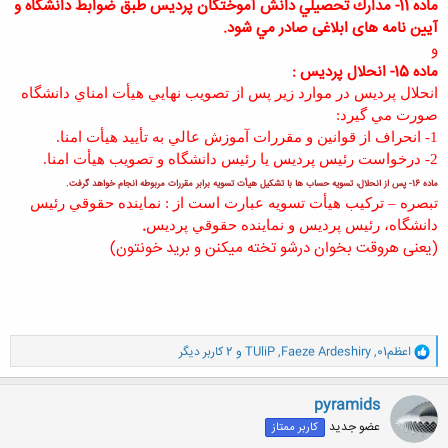
ماده 11- مدارك تحصيلي دانش آموختگان پرديس طبق ضوابط دانشگاه و
آیین نامه های ابلاغی صادر مي شود.
و
ماده 15- انحلال پرديس :
انحلال پرديس در موارد زير پس از تصويب نهايي هيأت امناي دانشگاه
صورت مي گيرد:
1- انحراف از قوانين و مقررات آموزش عالي به تأييد هيأت امنا.
2- درخواست رئيس پرديس يا رئيس دانشگاه و تصويب هيأت امنا.
ماده 16- پس از انحلال، تسويه حساب ها با تشكيل هيأت تسويه برابر مقررات مربوطه انجام خواهد گرفت.
تبصره – تركيب هيأت تسويه عبارت است از : نماينده حقوقي رئیس
.
دانشگاه، رئيس پرديس و نماينده حقوقي پرديس
(یعنی هروقت بخوان درشو تخته میکنن و برید خونتون)
و
اعظم01
,
Faeze Ardeshiry
,
TUliP
و 2 کاربر دیگر
ا
ک
ن
pyramids
ش
عضو جدید
کاربر ممتاز
ه
ا