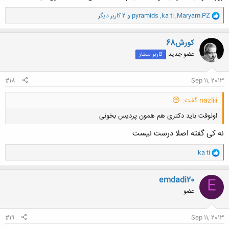
و
Maryam.PZ
,
ka ti
,
pyramids
و 2 کاربر دیگر
ا
ک
ن
کورش68
ش
عضو جدید
کاربر ممتاز
ه
ا
:
#18
Sep 11, 2013
nazliii گفت:
اونوقت باید دکتری هم همون پردیس بخونی
نه کی گفته اصلا درست نیست
و
ka ti
ا
ک
ن
emdadi20
E
کلیک کنید تا باز شود...
ش
عضو
ه
ا
:
#19
Sep 11, 2013