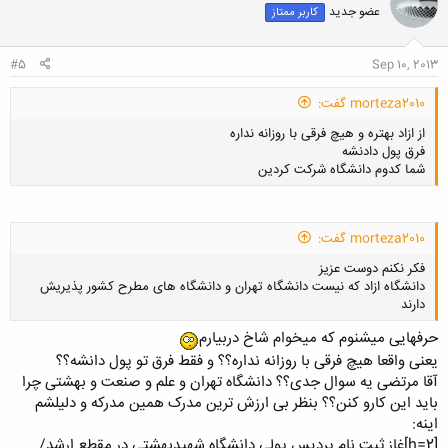
عضو جدید
کاربر ممتاز
ه
ا
:
#5
Sep 10, 2013
morteza2010 گفت:
از ازاد بهتره و هیچ فرقی با روزانه نداره
فرق پول دادنشه
شما کدوم دانشگاه شرکت کردین
morteza2010 گفت:
کلیک کنید تا باز شود...
فکر نکنم دوست عزیز
دانشگاه ازاد که نیست دانشگاه تهران و دانشگاه های مطرح کشور پذیریش
دارند
حرفهایی میشنوم که میخوام شاخ دربیارم
یعنی واقعا هیچ فرقی با روزانه نداره؟؟ و فقط فرق تو پول دانشه؟؟
آقا مرتضی یه سوال جدی؟؟ دانشگاه تهران و علم و صنعت و بهشتی چرا
کلیک کنید تا باز شود...
باید این کارو کنن؟؟ بنظر بی ارزش ترین مدرک همین مدرکه و دلیلشم
اینه:
[h=2]غاز ثبت نام پردیس پولی دانشگاه شهیدبهشتی در مقطع ارشد/