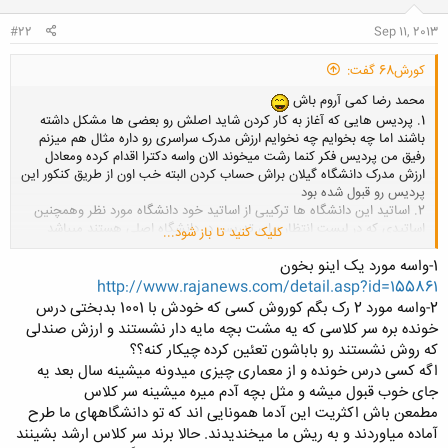
:
#22
Sep 11, 2013
کورش68 گفت:
محمد رضا کمی آروم باش
1. پردیس هایی که آغاز به کار کردن شاید اصلش رو بعضی ها مشکل داشته
باشند اما چه بخوایم چه نخوایم ارزش مدرک سراسری رو داره مثال هم میزنم
رفیق من پردیس فکر کنما رشت میخوند الان واسه دکترا اقدام کرده ومعادل
ارزش مدرک دانشگاه گیلان براش حساب کردن البته خب اون از طریق کنکور این
پردیس رو قبول شده بود
2. اساتید این دانشگاه ها ترکیبی از اساتید خود دانشگاه مورد نظر وهمچنین
اساتیدی که در لیست انتظار برای تدریس در دانشگاه اصلی هستند میباشد
کلیک کنید تا باز شود...
یعنی حتی این اساتید هم ارزش بالایی دارند که تو لیست انتظار دانشگاه
هستند
1-واسه مورد یک اینو بخون
3. ارزش این پردیس ها از آزاد از پیام نور از غیر انتفاعی بالاتره اما خب تو
http://www.rajanews.com/detail.asp?id=155861
جامعه ما کمی از روزانه وشبانه به خاطر اسم پردیسش پایین تره اما از نظر
2-واسه مورد 2 رک بگم کوروش کسی که خودش با 1001 بدبختی درس
کاری اصلا مشکلی نداره
خونده بره سر کلاسی که یه مشت بچه مایه دار نشستند و ارزش صندلی
4. کی گفته واسه نظام مهندسی ودکترا به مشکل میخورند؟ بابا از هر جایی
که روش نشستند رو باباشون تعئین کرده چیکار کنه؟؟
مدرک بگیری واسه دکترا مهم نیست دکترا شما باید مقاله نویسی مسابقات بین
اگه کسی درس خونده و از معماری چیزی میدونه میشینه سال بعد یه
المللی وسابقه کاری خوبی داشته باشی تا تو مصاحبه نمره خوبی بیاری پس
ربطی به مدرکتون نداره. نظام مهندسی هم اصلا به مدرک نگاه نمیکنه میگه باید
جای خوب قبول میشه و مثل بچه آدم میره میشینه سر کلاس
امتحان بدین تمام
مطمعن باش اکثریت این آدما همونایی اند که تو دانشگاههای ما طرح
5. اگر بدون کنکور وارد این دانشگاه ها میشیند باید بدونید که باید در عرض 6
آماده میاوردند و به ریش ما میخندیدند. حالا برند سر کلاس ارشد بشینند
ماه مدرک زبان بگیریند معدل زیر 15 نباید بشه وکلی مطلب دیگه در صورت عدم