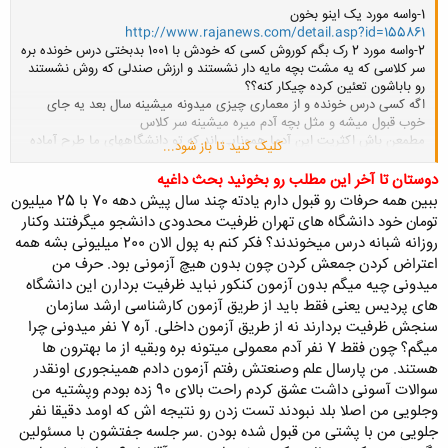
1-واسه مورد یک اینو بخون
تحصيلی، يارانه غذای دانشجويی و غيره برخوردار نمی‏باشند. ليکن می‏توانند از
http://www.rajanews.com/detail.asp?id=155861
امکانات آموزشی و کمک آموزشی مانند کتابخانه، مرکز رايانه و مرکز اسناد و
2-واسه مورد 2 رک بگم کوروش کسی که خودش با 1001 بدبختی درس خونده بره
مدارک علمی بدون پرداخت هزينه و همچنين از امکانات رفاهی موجود مانند
سر کلاسی که یه مشت بچه مایه دار نشستند و ارزش صندلی که روش نشستند
رستوران، مجتمع ورزشی، ... به هزينه شخصی و طبق مقررات دانشگاه
رو باباشون تعئین کرده چیکار کنه؟؟
استفاده کنند.
اگه کسی درس خونده و از معماری چیزی میدونه میشینه سال بعد یه جای
2- دانشجويان در طول دوره ملزم به رعايت کليه مقررات و آئين نامه های
خوب قبول میشه و مثل بچه آدم میره میشینه سر کلاس
آموزشی و انضباطی دانشگاه مي‏باشند.
مطمعن باش اکثریت این آدما همونایی اند که تو دانشگاههای ما طرح آماده
کلیک کنید تا باز شود...
3- مسئوليت صحت کليه مندرجات تکميل شده در فرم تقاضا نامه برعهده
میاوردند و به ریش ما میخندیدند. حالا برند سر کلاس ارشد بشینند اندازه اونی
متقاضی می‏باشد. درصورت مشاهده هر گونه اطلاعات نادرست که متقاضی
میفهمن که روزانه بهشتی میخونه؟؟ اصلاً استاد تاپ سر این کلاسا نمیره. من یه
دوستان تا آخر این مطلب رو بخونید بحث داغیه
ارائه کرده و منجر به پذيرش وی گردد، در هر مرحله از دوره، پذيرش وی لغو
متن بلند بالا در این مورد خوندم و تجربه دوستان رو شنیدم ولی الان پیداش
ببین همه حرفات رو قبول دارم یادته چند سال پیش دهه 70 با 25 میلیون
می‏گردد.
نمیکنم اما مطالب خوب یادمه. یکی میگفت ترم اول 2-3تا استاد خوب میادو
تومان خود دانشگاه های تهران ظرفیت محدودی دانشجو میگرفتند وکنار
4- وجه ثبت نام شرکت در آزمون به هيچ وجه مسترد نخواهد شد مگر در
بعدش هیچی
روزانه شبانه درس میخوندند؟ فکر کنم به پول الان 200 میلیونی بشه همه
3- میگی از نظر کاری مشکل نداره. کورووووووووووووووووووووش ما وقتی
صورتيکه بدليل به حد نصاب نرسيدن تعداد داوطلبان در يک رشته، دانشگاه از
اعتراض کردن جمعش کردن چون بدون هیچ آزمونی بود. حرف من
بخوایم بریم سر کار به اصغر معمار طرف نیستیم که یدونه از این کلا شاپوریا
پذيرش دانشجو در آن رشته صرف نظر نمايد.
میدونی چیه میگم بدون آزمون کنکور نباید ظرفیت بردارن این دانشگاه
گذاشته سرشو همه بهش میگن اوس معمار
وقتی بخوایم بریم سر کار باید بریم دفتر معماری یا سر ساختمون یا هرجای
های پردیس یعنی فقط باید از طریق آزمون کارشناسی ارشد سازمان
دیگه خلاصه کارفرما یه آدم تحصیل کرده است که میدونه دانشگاه پولی یعنی
سنجش ظرفیت بردارند نه از طریق آزمون داخلی. آره 7 نفر میدونی چرا
چی
میگم؟ چون فقط 7 نفر آدم معمولی میتونه بره وبقیه از ما بهترون ها
گذشته از این حرفا اینجور آدما نیازی به کار کردن تو دفترا ندارند که باباشون
هستند. من پارسال علم وصنعتش رفتم آزمون دادم همینجوری اونقدر
واسشون یه دفتر میگیره و 4-5 نفر دانشجو تاپ روزانه میگیره که واس کار
سوالات آسونی داشت عشق کردم راحت بالای 90 زده بودم وپشتیه من
کنند.
وجلویی من اصلا بلد نبودند تست زدن رو نتیجه اش که اومد دقیقا نفر
4-کوروش دیگه هیچکی ندونه خودت از محدودیتهای پذیرش دکتری خبر داری
کیمیا هم حرفهایی زده ولی خب یکی بره پیش اصغر معمار و بگه بهشتی
جلویی من با پشتی من قبول شده بودن .سر جلسه جفتشون با مسئولین
خوندم اگه اصغر معمار باورش شه دیگه تو مصاحبه که نمیشه بگی بهشتی