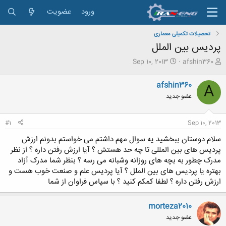
ورود
عضویت
تحصیلات تکمیلی معماری
پردیس بین الملل
ش
ت
Sep 10, 2013
afshin360
ر
ا
و
ر
afshin360
A
ع
ی
عضو جدید
ک
خ
ن
ش
ن
ر
#1
Sep 10, 2013
د
و
ه
ع
سلام دوستان ببخشید یه سوال مهم داشتم می خواستم بدونم ارزش
م
پردیس های بین المللی تا چه حد هستش ؟ آیا ارزش رفتن داره ؟ از نظر
و
مدرک چطور به بچه های روزانه وشبانه می رسه ؟ بنظر شما مدرک آزاد
ض
بهتره یا پردیس های بین الملل ؟ آیا پردیس علم و صنعت خوب هست و
و
ع
ارزش رفتن داره ؟ لطفا کمکم کنید ؟ با سپاس فراوان از شما
morteza2010
عضو جدید