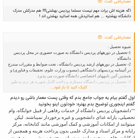
معمارباشی گفت:
اگه هزینه اش برات مهم نیست مسلما پردیس بهشتی!!!! هم مدرکش مدرک
دانشگاه بهشتیه ... هم اساتیدش همه اساتید بهشتی اند !
معمارباشی گفت:
شيوه تحصيل :
کلیک کنید تا باز شود...
1-تحصيل در دوره‏های پرديس دانشگاه به صورت حضوری در محل پرديس
دانشگاه
2- تحصيل در دوره‏های ارشد پرديس دانشگاه ، تحت ضوابط و مقررات مندرج
در آئين‏نامه پرديس‏های دانشگاهی (مصوب وزارت علوم، تحقيقات و فناوری) و
همچنين آئين نامه‏های اختصاصی دانشگاه صورت می پذيرد.
3- تحصيل در پرديس دانشگاه مستلزم پرداخت کامل شهريه هر ترم به طور
کلیک کنید تا باز شود...
جداگانه، مطابق با تعرفه‏های مصوب هيات امنای دانشگاه می‏باشد.
4- به دانش آموختگان دوره‏های پرديس دانشگاه، مدارک مرسوم دانشگاهی
اول گفتم بیام یه جواب جامع بدم که وقتی پست معمار باشی رو دیدم
(گواهينامه، دانشنامه، ريز نمرات) مورد تائيد دانشگاه و وزارت علوم،
گفتم اینجوری توضیح بدم بهتره: خودتون اینو بخونید
تحقيقات و فناوری تعلق می‏گيرد.
""دانشجويان پرديس دانشگاه از خدمات رفاهی از قبيل خوابگاه، وام
5- مدرک تحصيلی دانش آموختگان تحت نام دانشگاه و با قيد عبارت "پرديس
دانشگاه (خودگردان)" صادر می‏شود.
تحصيلی، يارانه غذای دانشجويی و غيره برخوردار نمی‏باشند. ليکن
6- به لحاظ قوانين و مقررات عمومی و آموزش عالی کشور، فارغ التحصيلان
می‏توانند از امکانات آموزشی و کمک آموزشی مانند کتابخانه، مرکز
دوره‏های پرديس دانشگاه همانند دوره‎های روزانه، امکان استخدام در
رايانه و مرکز اسناد و مدارک علمی بدون پرداخت هزينه و همچنين از
سازمانهای دولتی و خصوصی و ترجمه مدارک تحصيلی را دارند.
امکانات رفاهی موجود مانند رستوران، مجتمع ورزشی، ... به هزينه