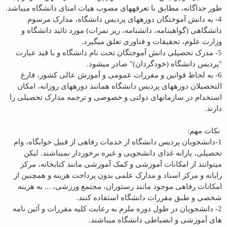
طور جداگانه، مطابق با تعرفه‏های مصوب هيات امنای دانشگاه می‏باشد.
4- به دانش آموختگان دوره‏های پرديس دانشگاه، مدارک مرسوم
دانشگاهی (گواهينامه، دانشنامه، ريز نمرات) مورد تائيد دانشگاه و
وزارت علوم، تحقيقات و فناوری تعلق می‏گيرد.
5- مدرک تحصيلی دانش آموختگان تحت نام دانشگاه و با قيد عبارت
"پرديس دانشگاه (خودگردان)" صادر می‏شود.
6- به لحاظ قوانين و مقررات عمومی و آموزش عالی کشور، فارغ
التحصيلان دوره‏های پرديس دانشگاه همانند دوره‎های روزانه، امکان
استخدام در سازمانهای دولتی و خصوصی و ترجمه مدارک تحصيلی را
دارند.
نکات مهم:
1-دانشجويان پرديس دانشگاه از خدمات رفاهی از قبيل خوابگاه، وام
تحصيلی، يارانه غذای دانشجويی و غيره برخوردار نمی‏باشند. ليکن
می‏توانند از امکانات آموزشی و کمک آموزشی مانند کتابخانه، مرکز
رايانه و مرکز اسناد و مدارک علمی بدون پرداخت هزينه و همچنين از
امکانات رفاهی موجود مانند رستوران، مجتمع ورزشی، ... به هزينه
شخصی و طبق مقررات دانشگاه استفاده کنند.
2- دانشجويان در طول دوره ملزم به رعايت کليه مقررات و آئين نامه
های آموزشی و انضباطی دانشگاه مي‏باشند.