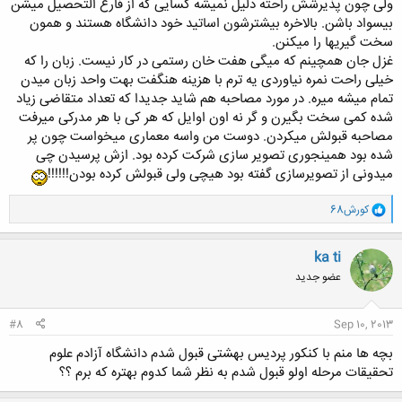
ولی چون پذیرشش راحته دلیل نمیشه کسایی که از فارغ التحصیل میشن
بیسواد باشن. بالاخره بیشترشون اساتید خود دانشگاه هستند و همون
سخت گیریها را میکنن.
غزل جان همچینم که میگی هفت خان رستمی در کار نیست. زبان را که
خیلی راحت نمره نیاوردی یه ترم با هزینه هنگفت بهت واحد زبان میدن
تمام میشه میره. در مورد مصاحبه هم شاید جدیدا که تعداد متقاضی زیاد
شده کمی سخت بگیرن و گر نه اون اوایل که هر کی با هر مدرکی میرفت
مصاحبه قبولش میکردن. دوست من واسه معماری میخواست چون پر
شده بود همینجوری تصویر سازی شرکت کرده بود. ازش پرسیدن چی
میدونی از تصویرسازی گفته بود هیچی ولی قبولش کرده بودن!!!!!!
و
کورش68
ا
ک
ن
ka ti
ش
عضو جدید
ه
ا
:
#8
Sep 10, 2013
بچه ها منم با کنکور پردیس بهشتی قبول شدم دانشگاه آزادم علوم
تحقیقات مرحله اولو قبول شدم به نظر شما کدوم بهتره که برم ؟؟