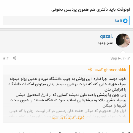
اونوقت باید دکتری هم همون پردیس بخونی
و
ka ti
کلیک کنید تا باز شود...
ا
ک
ن
qazal.
ش
عضو جدید
ه
ا
:
#14
Sep 10, 2013
ghasedakkk گفت:
خوب دوستا چرا نداره. این پولش به جیب دانشگاه میره و همین پولو میتونه
صرف هزینه هایی کنه که دولت بهشون نمیده. یعنی میتونن امکانات دانشگاه
را افزایش بدن.
ولی چون پذیرشش راحته دلیل نمیشه کسایی که از فارغ التحصیل میشن
بیسواد باشن. بالاخره بیشترشون اساتید خود دانشگاه هستند و همون سخت
گیریها را میکنن.
غزل جان همچینم که میگی هفت خان رستمی در کار نیست. زبان را که خیلی
راحت نمره نیاوردی یه ترم با هزینه هنگفت بهت واحد زبان میدن تمام میشه
کلیک کنید تا باز شود...
میره. در مورد مصاحبه هم شاید جدیدا که تعداد متقاضی زیاد شده کمی سخت
بگیرن و گر نه اون اوایل که هر کی با هر مدرکی میرفت مصاحبه قبولش
میکردن. دوست من واسه معماری میخواست چون پر شده بود همینجوری