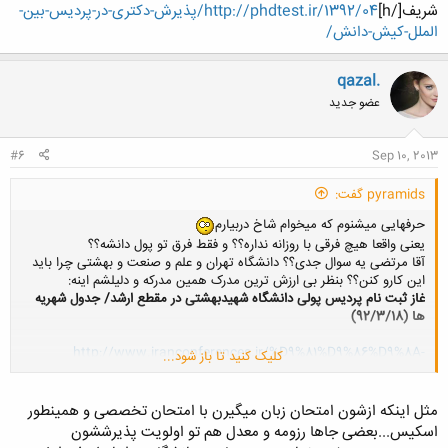
شریف[/h]
http://phdtest.ir/1392/04/پذیرش-دکتری-در-پردیس-بین-
الملل-کیش-دانش/
qazal.
عضو جدید
#6
Sep 10, 2013
pyramids گفت:
حرفهایی میشنوم که میخوام شاخ دربیارم
یعنی واقعا هیچ فرقی با روزانه نداره؟؟ و فقط فرق تو پول دانشه؟؟
آقا مرتضی یه سوال جدی؟؟ دانشگاه تهران و علم و صنعت و بهشتی چرا باید
این کارو کنن؟؟ بنظر بی ارزش ترین مدرک همین مدرکه و دلیلشم اینه:
غاز ثبت نام پردیس پولی دانشگاه شهیدبهشتی در مقطع ارشد/ جدول شهریه
ها (92/3/18)
http://www.iranconferences.ir/%D9%81%D9%86%D9%8A-
کلیک کنید تا باز شود...
%D8%8C%D9%85%D9%87%D9%86%D8%AF%D8%B3%D9%8A/9-
%D8%A7%D8%AE%D8%A8%D8%A7%D8%B1-
%D8%AF%D8%A7%D9%86%D8%B4%DA%AF%D8%A7%D9%87%D9
مثل اینکه ازشون امتحان زبان میگیرن با امتحان تخصصی و همینطور
%8A/1334-%D8%A2%D8%BA%D8%A7%D8%B2-
اسکیس...بعضی جاها رزومه و معدل هم تو اولویت پذیرششون
%D8%AB%D8%A8%D8%AA-%D9%86%D8%A7%D9%85-