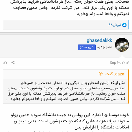
هست....یعنی هفت خوان رستم....باز هر دانشگاهی شرایط پذیرشش
%D9%BE%D8%B1%D8%AF%DB%8C%D8%B3-
ممکنه با اون یکی فرق کنه....من شرکت نکردم...واس همین قضاوت
%D9%BE%D9%88%D9%84%DB%8C-
نمیکنم و واقعا نمیدونم چطوره....
%D8%AF%D8%A7%D9%86%D8%B4%DA%AF%D8%A7%D9%87-
%D8%B4%D9%87%DB%8C%D8%AF%D8%A8%D9%87%D8%B4%D8
و
%AA%DB%8C-%D8%AF%D8%B1-
کورش68
ا
%D9%85%D9%82%D8%B7%D8%B9-
ک
%D8%A7%D8%B1%D8%B4%D8%AF-
ن
ghasedakkk
%D8%AC%D8%AF%D9%88%D9%84-
ش
%D8%B4%D9%87%D8%B1%DB%8C%D9%87-%D9%87%D8%A7-(92-
عضو جدید
کاربر ممتاز
ه
3-18).html
ا
یا از اون بدتر
:
پذیرش دکتری در پردیس بین الملل کیش دانشگاه صنعتی شریف
#7
Sep 10, 2013
http://phdtest.ir/1392/04/پذیرش-دکتری-در-پردیس-بین-الملل-کیش-
qazal. گفت:
دانش/
مثل اینکه ازشون امتحان زبان میگیرن با امتحان تخصصی و همینطور
اسکیس...بعضی جاها رزومه و معدل هم تو اولویت پذیرششون هست....یعنی
هفت خوان رستم....باز هر دانشگاهی شرایط پذیرشش ممکنه با اون یکی فرق
کنه....من شرکت نکردم...واس همین قضاوت نمیکنم و واقعا نمیدونم چطوره....
خوب دوستا چرا نداره. این پولش به جیب دانشگاه میره و همین پولو
میتونه صرف هزینه هایی کنه که دولت بهشون نمیده. یعنی میتونن
کلیک کنید تا باز شود...
امکانات دانشگاه را افزایش بدن.