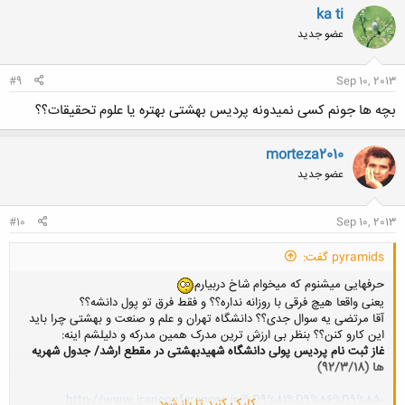
ka ti
عضو جدید
#9
Sep 10, 2013
بچه ها جونم کسی نمیدونه پردیس بهشتی بهتره یا علوم تحقیقات؟؟
morteza2010
عضو جدید
#10
Sep 10, 2013
pyramids گفت:
حرفهایی میشنوم که میخوام شاخ دربیارم
یعنی واقعا هیچ فرقی با روزانه نداره؟؟ و فقط فرق تو پول دانشه؟؟
آقا مرتضی یه سوال جدی؟؟ دانشگاه تهران و علم و صنعت و بهشتی چرا باید
این کارو کنن؟؟ بنظر بی ارزش ترین مدرک همین مدرکه و دلیلشم اینه:
غاز ثبت نام پردیس پولی دانشگاه شهیدبهشتی در مقطع ارشد/ جدول شهریه
ها (92/3/18)
http://www.iranconferences.ir/%D9%81%D9%86%D9%8A-
کلیک کنید تا باز شود...