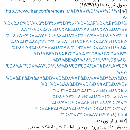
جدول شهریه ها (92/3/18)
http://www.iranconferences.ir/%D9%81%D9%86%D9%8
[/h]
A-
%D8%8C%D9%85%D9%87%D9%86%D8%AF%D8%B3%D9%
8A/9-%D8%A7%D8%AE%D8%A8%D8%A7%D8%B1-
%D8%AF%D8%A7%D9%86%D8%B4%DA%AF%D8%A7%D9
%87%D9%8A/1334-%D8%A2%D8%BA%D8%A7%D8%B2-
%D8%AB%D8%A8%D8%AA-%D9%86%D8%A7%D9%85-
%D9%BE%D8%B1%D8%AF%DB%8C%D8%B3-
%D9%BE%D9%88%D9%84%DB%8C-
%D8%AF%D8%A7%D9%86%D8%B4%DA%AF%D8%A7%D9
%87-
%D8%B4%D9%87%DB%8C%D8%AF%D8%A8%D9%87%D8
%B4%D8%AA%DB%8C-%D8%AF%D8%B1-
%D9%85%D9%82%D8%B7%D8%B9-
%D8%A7%D8%B1%D8%B4%D8%AF-
%D8%AC%D8%AF%D9%88%D9%84-
%D8%B4%D9%87%D8%B1%DB%8C%D9%87-
%D9%87%D8%A7-(92-3-18).html
[h=2]یا از اون بدتر
پذیرش دکتری در پردیس بین الملل کیش دانشگاه صنعتی