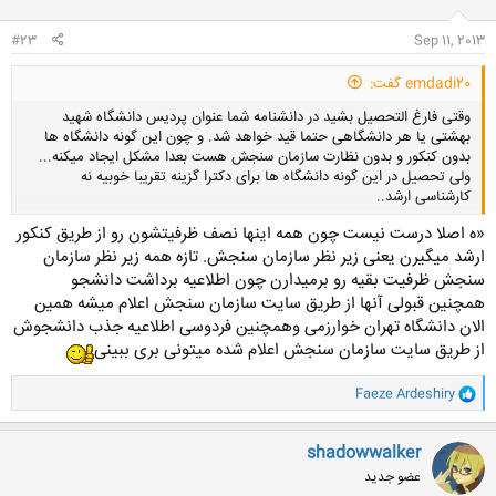
ا
:
#23
Sep 11, 2013
emdadi20 گفت:
وقتی فارغ التحصیل بشید در دانشنامه شما عنوان پردیس دانشگاه شهید
بهشتی یا هر دانشگاهی حتما قید خواهد شد. و چون این گونه دانشگاه ها
بدون کنکور و بدون نظارت سازمان سنجش هست بعدا مشکل ایجاد میکنه...
ولی تحصیل در این گونه دانشگاه ها برای دکترا گزینه تقریبا خوبیه نه
کارشناسی ارشد..
«ه اصلا درست نیست چون همه اینها نصف ظرفیتشون رو از طریق کنکور
ارشد میگیرن یعنی زیر نظر سازمان سنجش. تازه همه زیر نظر سازمان
کلیک کنید تا باز شود...
سنجش ظرفیت بقیه رو برمیدارن چون اطلاعیه برداشت دانشجو
همچنین قبولی آنها از طریق سایت سازمان سنجش اعلام میشه همین
الان دانشگاه تهران خوارزمی وهمچنین فردوسی اطلاعیه جذب دانشجوش
از طریق سایت سازمان سنجش اعلام شده میتونی بری ببینی
و
Faeze Ardeshiry
ا
ک
ن
shadowwalker
ش
عضو جدید
ه