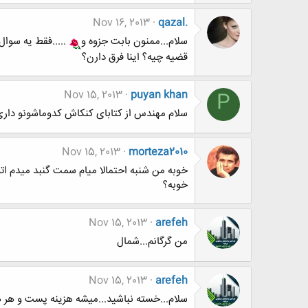
Nov 16, 2013
qazal.
سلام...ممنون بابت جزوه و
قضیه چیه؟ اینا فرق دارن؟
Nov 15, 2013
puyan khan
P
سلام مهندس از کتابای کنکاش کدوماشونو داری 
Nov 15, 2013
morteza2010
خوبه من شنبه احتمالا میام سمت گنبد میدم ات
خوبه؟
Nov 15, 2013
arefeh
من گرگانم...شمال
Nov 15, 2013
arefeh
سلام...خسته نباشید...میشه هزینه پست و هر هزینه دیگه ای