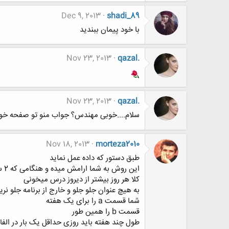
Dec 9, 2013
shadi_89
با خود پیمان ببندید
Nov 23, 2013
qazal.
Nov 23, 2013
qazal.
سلام....خوبی مهندس؟ جواب منو تو صفحه خود
Nov 18, 2013
morteza2010
طبق دستور که داده عمل نماید
این روش به شما ارامش میده و هنگامی که 2 ساعت درس خوندی دائم لحظه شماری نمیکنی پس کی تموم میشه یه ساعت دیگه هم میخونی
کلا هر روز بیشتر از دیروز درس میخونی
به هیچ عنوان جلو جلو و خارج از برنامه جلو نری
شما قسمت a را برای یک هفته
قسمت b را همین طور
طول چند هفته باید روزی حداقل یک بار در الفا 