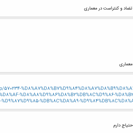
 معماری
read.php/570234-%D8%A7%D8%B7%D9%84%D8%A7%D8%B9%D
%D8%AF-%D8%A8%D9%86%D8%B2%DB%8C%D9%86-%D8%B2
%D9%87%D9%85-%DB%8C%DA%A9-%D9%84%DB%8C%D8%AA%
حتیاج دارم