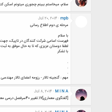
سلام، میخاستم ببینم چجوری میتونم اسکن کتابار
Jul 20, 2014
mpb
مرحله ی دوم اطلاع رسانی
با سلام
فهرست اسامی شرکت کنندگان در تاپیک، جهت تس
لطفا دوستان عزیزی که تا به حال موفق به ثبت 
با تشکر
.
.
.
مهم : گنجینه تالار - رزومه اعضای تالار مهندسی
Jul 8, 2014
M I N A
[گفتگوی معماری]17.تغییر 40سرفصل درسی معماری و شهرسازی؛ بررسی باید ها و نباید ها و تاثیر آن