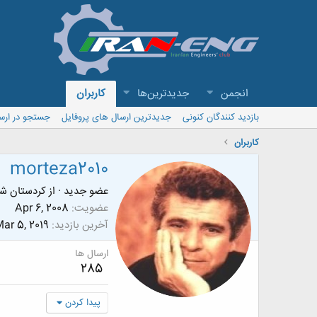
انجمن
جدیدترین‌ها
کاربران
بازدید کنندگان کنونی
جدیدترین ارسال های پروفایل
جستجو در ارس
کاربران
morteza2010
عضو جدید
·
از
کردستان شم
عضویت
Apr 6, 2008
آخرین بازدید
ar 5, 2019
ارسال ها
285
پیدا کردن