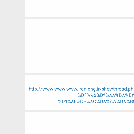
http://www.www.www.iran-eng.ir/showth
%D9%85%D9%88%D8%B1
%D9%84%DB%8C%D8%AA%D8%B1-