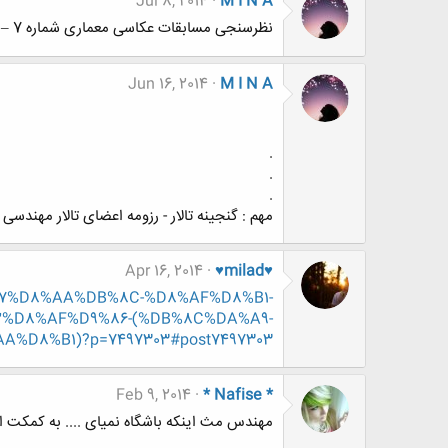
Jul 8, 2014
M I N A
نظرسنجی مسابقات عکاسی معماری شماره 7 – تضاد و کنتراست در معماری
Jun 16, 2014
M I N A
.
.
.
مهم : گنجینه تالار - رزومه اعضای تالار مهندسی
Apr 16, 2014
♥milad♥
8%A7%D8%AA%DB%8C-%D8%AF%D8%B1-
%D8%AF%D9%86-(%DB%8C%DA%A9-
D8%B1)?p=7497303#post7497303
Feb 9, 2014
* Nafise *
مهندس مث اینکه باشگاه نمیای .... به کمکت ا