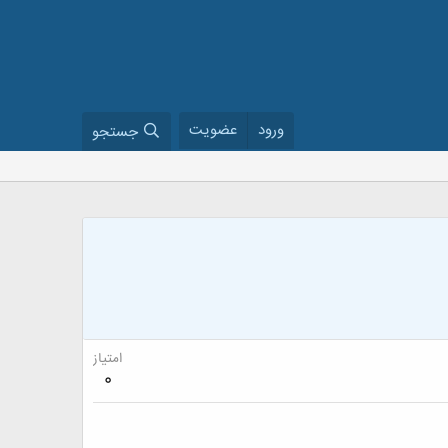
ورود
عضویت
جستجو
امتیاز
0