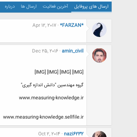
ارسال های پروفایل
آخرین فعالیت
ارسال ها
درباره
Apr 12, 2017
*FARZAN*
Dec 25, 2016
amin_civil
[IMG] [IMG] [IMG] [IMG]
گروه مهندسین "دانش اندازه گیری"
www.measuring-knowledge.ir
www.measuring-knowledge.sellfile.ir
Oct 2, 2014
nazi6232