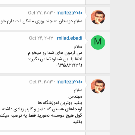
Oct 27, 2013
morteza2010
سلام دوستان یه چند روزی مشکل نت دارم خونه 
Oct 26, 2013
milad.ebadi
M
سلام
من آزمون های شما رو میخوام
لطفا با این شماره تماس بگیرید
09358221391
Oct 19, 2013
morteza2010
سلام
مهندس
ببنید بهترین اموزشگاه ها
اونجاهای هستن که عضو و کاربر زیادی داشته ب
گول هیچ موسسه نخورید فقط یه توصیه میکنم ای
بکنید