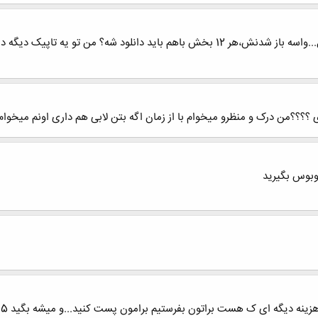
.....فقط یه سوال...واسه باز شدنش،هر 12 بخش باهم باید دانلود شه؟ م
؟؟؟؟من درک و منظرو میخوام با از زمان اگه بتن لابی هم داری اونم میخوام
وبوس بگیرید
 ک هست براتون بفرستیم برامون پست کنید...و میشه بگید 15 گیگ چ کتابهایی هست؟لطفا...ممنون