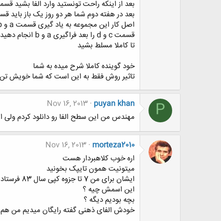
بعد از اینکه راحت تونستید وارد الفا بشید قسمت b رو شروع می
بعد در هفته دوم شما هر دو روز یک باز باید قسمت a گوش
اصل کار این مجموعه به یاد گیری قسمت a و b نوار است
قسمت c و d را بعد فراگیری a و b انجام دهید
تا کاملا مسلط بشید
خود گوینده کاملا شرح میده به شما
تاثیر روش فقط به این است که شما خویش تن دا
Nov 16, 2013
puyan khan
P
مهندس من این سطح الفا رو دانلود کردم ولی ا
Nov 16, 2013
morteza2010
اره خوب کلاهبردار هست
میتونیت همون تایپک بخونید
ایشان برای من 7 تا جزوه کپی سال 83 فرستادن و 120 هزار تومان ناقابل گرفتن
این اسمش چیه ؟
بچه بودیم دیگه ؟
خودش الفای ذهنی گفته رایگان میدیم من هم را