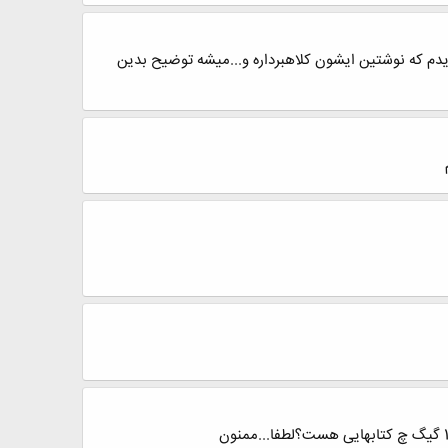
ن تو یه تاپیک دیگه دیدم که نوشتین ایشون کلاهبرداره و...میشه توضیح بدین