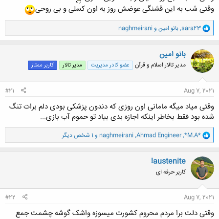
وقتی شب به این قشنگی عوضش روز به اون کسلی و بی روحی
و
sara23
,
بانو امین
و
naghmeirani
ا
ک
ن
بانو امین
ش
مدیر تالار اسلام و قرآن
عضو کادر مدیریت
مدیر تالار
کاربر ممتاز
ه
ا
:
#21
Aug 7, 2021
وقتی میاد میگه مامانی اون روزی که دندون پزشکی بودی دلم برات تنگ
شده بود فقط بخاطر اینکه اجازه بدی بیاد تو حموم آب بازی...
و
*M.A*
,
Ahmad Engineer
,
naghmeirani
و 1 شخص دیگر
ا
ک
ن
!austenite
ش
کاربر حرفه ای
ه
ا
:
#22
Aug 7, 2021
وقتی دلت برا مردم محروم کشورت میسوزه واشک گوشه چشمت جمع