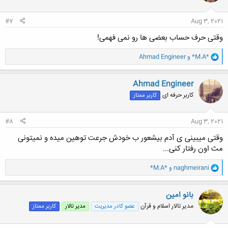
ا
:
#7
Aug 3, 2021
وقتی حرف حساب بعضی ها رو نمی فهمی!
و
*M.A*
و
Ahmad Engineer
ا
ک
ن
Ahmad Engineer
ش
کاربر حرفه ای
کاربر ممتاز
ه
ا
:
#8
Aug 3, 2021
وقتی میبینی ی آدم بیشعور ب خودش جرعت توهین میده و نمیتونی
مث اون رفتار کنی...
و
naghmeirani
و
*M.A*
ا
ک
ن
بانو امین
ش
مدیر تالار اسلام و قرآن
عضو کادر مدیریت
مدیر تالار
کاربر ممتاز
ه
ا
: