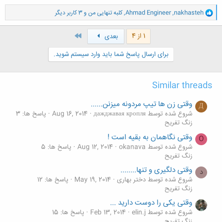
و
nakhasteh
,
Ahmad Engineer
,
کلبه تنهایی من
و 3 کاربر دیگر
ا
ک
ن
آخر
1 از 4
بعدی
ش
ه
برای ارسال پاسخ شما باید وارد سیستم شوید.
ا
:
Similar threads
وقتی زن ها تیپ مردونه میزنن......
Д
شروع شده توسط дажджавая кропля
Aug 16, 2014
پاسخ ها: 3
زنگ تفريح
وقتی نگاهمان به بقیه است !
O
شروع شده توسط okanava
Aug 12, 2014
پاسخ ها: 5
زنگ تفريح
وقتی دلگیری و تنها........
د
شروع شده توسط دختر بهاری
May 19, 2014
پاسخ ها: 12
زنگ تفريح
وقتی یکی را دوست دارید ...
شروع شده توسط elin.j
Feb 13, 2014
پاسخ ها: 15
زنگ تفريح