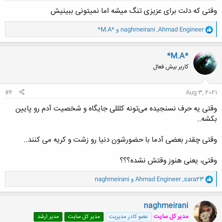
وقتی که دلت برای عزیزی تنگ میشه اما نمیتونی ببینیش
و
Ahmad Engineer
,
naghmeirani
و
*M.A*
ا
ک
ن
*M.A*
ش
کاربر بیش فعال
ه
ا
:
#6
Aug 3, 2021
وقتی یه حرف نسنجیده می‌تونه کلللی جایگاه و شخصیت آدم رو پایین
بکشه..
وقتی چقدر بعضی آدما با حضورشون دنیا رو زشت و کریه می کنند..
وقتی، یعنی هنوز وقتش نشده؟؟؟
و
sara23
,
Ahmad Engineer
و
naghmeirani
ا
ک
ن
naghmeirani
ش
مدیر کل سایت
عضو کادر مدیریت
مدیر کل سایت
مدیر ارشد
ه