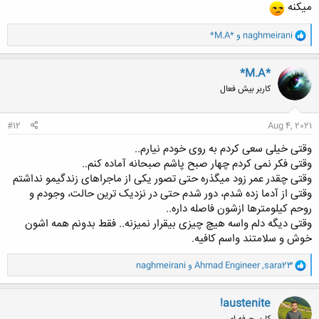
میکنه
و
naghmeirani
و
*M.A*
ا
ک
ن
*M.A*
ش
کاربر بیش فعال
ه
ا
:
#12
Aug 4, 2021
وقتی خیلی سعی کردم به روی خودم نیارم..
وقتی فکر نمی کردم چهار صبح پاشم صبحانه آماده کنم..
وقتی چقدر عمر زود میگذره حتی تصور یکی از ماجراهای زندگیمو نداشتم
وقتی از آدما زده شدم، دور شدم حتی در نزدیک ترین حالت، وجودم و
روحم کیلومترها ازشون فاصله داره..
وقتی دیگه دلم واسه هیچ چیزی بیقرار نمیزنه.. فقط بدونم همه اشون
خوش و سلامتند واسم کافیه.
و
sara23
,
Ahmad Engineer
و
naghmeirani
ا
ک
ن
!austenite
ش