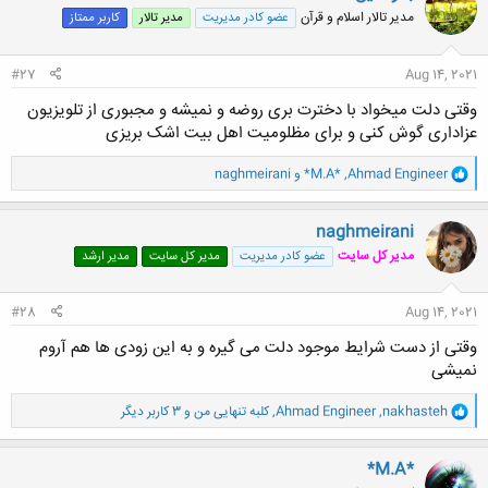
ش
مدیر تالار اسلام و قرآن
عضو کادر مدیریت
مدیر تالار
کاربر ممتاز
ه
ا
:
#27
Aug 14, 2021
وقتی دلت میخواد با دخترت بری روضه و نمیشه و مجبوری از تلویزیون
عزاداری گوش کنی و برای مظلومیت اهل بیت اشک بریزی
و
Ahmad Engineer
,
*M.A*
و
naghmeirani
ا
ک
ن
naghmeirani
ش
مدیر کل سایت
عضو کادر مدیریت
مدیر کل سایت
مدیر ارشد
ه
ا
:
#28
Aug 14, 2021
وقتی از دست شرایط موجود دلت می گیره و به این زودی ها هم آروم
نمیشی
و
nakhasteh
,
Ahmad Engineer
,
کلبه تنهایی من
و 3 کاربر دیگر
ا
ک
ن
*M.A*
ش