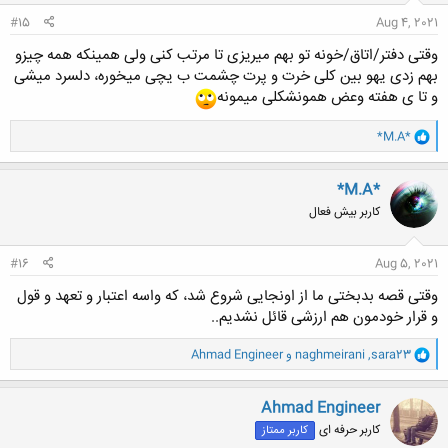
:
#15
Aug 4, 2021
وقتی دفتر/اتاق/خونه تو بهم میریزی تا مرتب کنی ولی همینکه همه چیزو
بهم زدی یهو بین کلی خرت و پرت چشمت ب یچی میخوره، دلسرد میشی
و تا ی هفته وعض همونشکلی میمونه
و
*M.A*
ا
ک
ن
*M.A*
ش
کاربر بیش فعال
ه
ا
:
#16
Aug 5, 2021
وقتی قصه بدبختی ما از اونجایی شروع شد، که واسه اعتبار و تعهد و قول
و قرار خودمون هم ارزشی قائل نشدیم..
و
sara23
,
naghmeirani
و
Ahmad Engineer
ا
ک
ن
Ahmad Engineer
ش
کاربر حرفه ای
کاربر ممتاز
ه