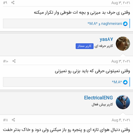
#9
Aug 3, 2021
وقتی ی حرف بد میزنی و بچه ات طوطی وار تکرار میکنه
و
naghmeirani
و
*M.A*
ا
ک
ن
yas87
ش
کاربر حرفه ای
کاربر ممتاز
ه
ا
:
#10
Aug 3, 2021
وقتی نمیتونی حرفی که باید بزنی رو نمیزنی
و
*M.A*
ا
ک
ن
ElectricalENG
ش
کاربر بیش فعال
ه
ا
:
#11
Aug 4, 2021
وقتی دنبال هوای تازه ای و پنجره رو باز میکنی ولی دود و خاک بدتر خفت