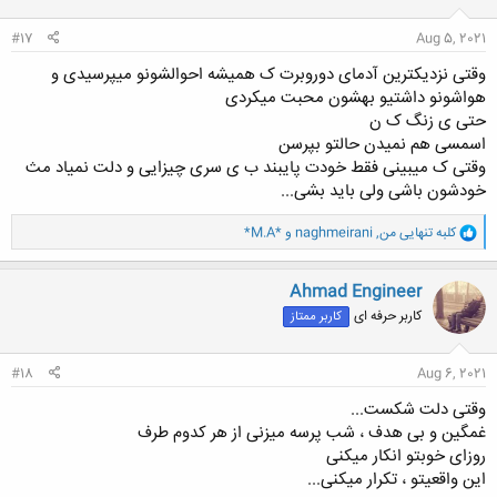
ا
:
#17
Aug 5, 2021
وقتی نزدیکترین آدمای دوروبرت ک همیشه احوالشونو میپرسیدی و
هواشونو داشتیو بهشون محبت میکردی
حتی ی زنگ ک ن
اسمسی هم نمیدن حالتو بپرسن
وقتی ک میبینی فقط خودت پایبند ب ی سری چیزایی و دلت نمیاد مث
خودشون باشی ولی باید بشی...
و
کلبه تنهایی من
,
naghmeirani
و
*M.A*
ا
ک
ن
Ahmad Engineer
ش
کاربر حرفه ای
کاربر ممتاز
ه
ا
:
#18
Aug 6, 2021
وقتی دلت شکست...
غمگین و بی هدف ، شب پرسه میزنی از هر کدوم طرف
روزای خوبتو انکار میکنی
این واقعیتو ، تکرار میکنی...