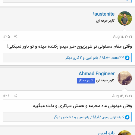
ا
ک
ن
!austenite
ش
کاربر حرفه ای
ه
ا
:
#25
Aug 11, 2021
وقتی مقام مسئولی تو تلویزیون خبرامیدوارکننده میده و تو باور نمیکنی!
و
sara23
,
*M.A*
,
بانو امین
و 2 کاربر دیگر
ا
ک
ن
Ahmad Engineer
ش
کاربر حرفه ای
کاربر ممتاز
ه
ا
:
#26
Aug 14, 2021
وقتی میدونی ماه محرمه و همش سرکاری و دلت میگیره...
و
کلبه تنهایی من
,
*M.A*
,
بانو امین
و 1 شخص دیگر
ا
ک
ن
بانو امین