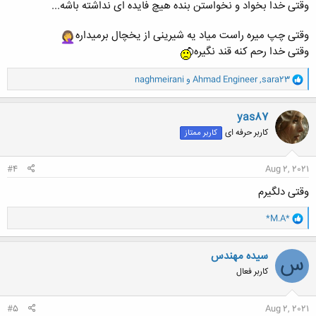
وقتی خدا بخواد و نخواستن بنده هیچ فایده ای نداشته باشه...
وقتی چپ میره راست میاد یه شیرینی از یخچال برمیداره
وقتی خدا رحم کنه قند نگیره
و
sara23
,
Ahmad Engineer
و
naghmeirani
ا
ک
ن
yas87
ش
کاربر حرفه ای
کاربر ممتاز
ه
ا
:
#4
Aug 2, 2021
وقتی دلگیرم
و
*M.A*
ا
ک
ن
سیده مهندس
س
ش
کاربر فعال
ه
ا
:
#5
Aug 2, 2021