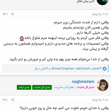
کاربر بیش فعال
ه
ا
:
#29
Aug 15, 2021
وقتی دارم از شدت خستگی پرپر میزنم
وقتی همین الان تونستم بشینم
وقتی خیلی کارها دارم...
وقتی فکر نمی کردم یه روزایی برسه اینهمه سرم شلوغ باشه
وقتی تصمیمات و برنامه های جدیدی دارم و امیدوارم همشون به درستی
گرفته و پیش برند..
وقتی از خدا می‌خوام همه چیز بهم بده ولی کبر و غرورش رو ازم بگیره..
و
sara23
,
nakhasteh
,
Ahmad Engineer
و 3 کاربر دیگر
ا
ک
ن
naghmeirani
ش
مدیر کل سایت
عضو کادر مدیریت
مدیر کل سایت
مدیر ارشد
ه
ا
:
#30
Aug 15, 2021
وقتی با خدای خوبم خلوت می کنم، چه حال و روز خوبی دارم!!