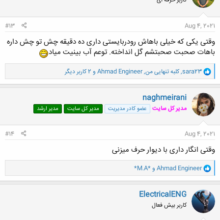
کاربر حرفه ای
ه
ا
:
#13
Aug 4, 2021
وقتی یکی که خیلی باهاش رودربایستی داری ده دقیقه چش تو چش داره
باهات صحبت صحبتشم گل انداخته. توعم آب بینیت میاد
و
sara23
,
کلبه تنهایی من
,
Ahmad Engineer
و 2 کاربر دیگر
ا
ک
ن
naghmeirani
ش
مدیر کل سایت
عضو کادر مدیریت
مدیر کل سایت
مدیر ارشد
ه
ا
:
#14
Aug 4, 2021
وقتی انگار داری با دیوار حرف میزنی
و
Ahmad Engineer
و
*M.A*
ا
ک
ن
ElectricalENG
ش
کاربر بیش فعال
ه
ا