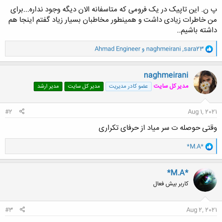
پ ن. این تاپیک در یک فرومی که متاسفانه الان دیگه وجود نداره...برای
من خاطرات زیادی داشت و همینطور مخاطبان بسیار زیاد گفتم اینجا هم
داشته باشیم..
و
sara23
,
naghmeirani
و
Ahmad Engineer
ا
ک
ن
naghmeirani
ش
مدیر کل سایت
عضو کادر مدیریت
مدیر کل سایت
مدیر ارشد
ه
ا
:
#2
Aug 1, 2021
وقتی حوصله ت سر میاد از حرفای تکراری
و
*M.A*
ا
ک
ن
*M.A*
ش
کاربر بیش فعال
ه
ا
:
#3
Aug 2, 2021