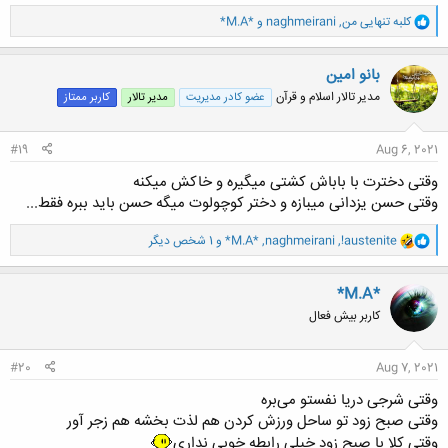
و
کلبه تنهایی من
,
naghmeirani
و
*M.A*
ا
ک
ن
بانو امین
ش
مدیر تالار اسلام و قرآن
عضو کادر مدیریت
مدیر تالار
کاربر ممتاز
ه
ا
:
#19
Aug 6, 2021
وقتی دخترت با باباش کشتی میگیره و خاکش میکنه
وقتی حسن یزدانی میبازه و دختر کوچولوت میگه حسن باید ببره فقط...
و
!austenite
,
naghmeirani
,
*M.A*
و 1 شخص دیگر
ا
ک
ن
*M.A*
ش
کاربر بیش فعال
ه
ا
:
#20
Aug 7, 2021
وقتی شرجی دریا نفستو می‌بره
وقتی صبح زود تو ساحل ورزش کردن هم لذت بخشه هم زجر آور
وقتی کلا با صبح زود خیلی رابطه خوبی نداری