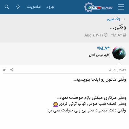
ورود
عضویت
زنگ تفريح
وقتی...
ش
ت
Aug 1, 2021
*M.A*
ر
ا
و
ر
*M.A*
ع
ی
کاربر بیش فعال
ک
خ
ن
ش
ن
ر
#1
Aug 1, 2021
د
و
ه
ع
وقتی هاتون رو اینجا بنویسید...
م
و
ض
وقتی هرکاری میکنی بازم حوصلت نمیاد..
و
ع
وقتی نصف شب هوس کباب ترکی کردی
وقتی دلت میخواد بخوابی ولی خوابت نمی بره