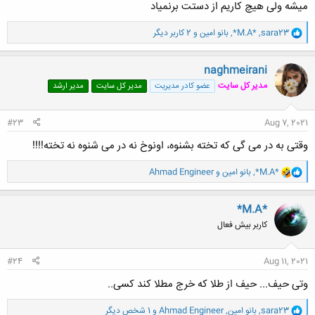
میشه ولی هیچ کاریم از دستت برنمیاد
و
sara23
,
*M.A*
,
بانو امین
و 2 کاربر دیگر
ا
ک
ن
naghmeirani
ش
مدیر کل سایت
عضو کادر مدیریت
مدیر کل سایت
مدیر ارشد
ه
ا
:
#23
Aug 7, 2021
وقتی به در می‌ گی که تخته بشنوه، اونوخ نه در می شنوه نه تخته!!!!
و
*M.A*
,
بانو امین
و
Ahmad Engineer
ا
ک
ن
*M.A*
ش
کاربر بیش فعال
ه
ا
:
#24
Aug 11, 2021
وتی حیف... حیف از طلا که خرج مطلا کند کسی..
و
sara23
,
بانو امین
,
Ahmad Engineer
و 1 شخص دیگر