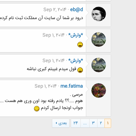
Sep 2, 2014
eb@d
درود بر شما آن سایت آن مملکت ثبت نام کردم ولی
*وارش*
Sep 1, 2014
*وارش*
Sep 1, 2014
قول میدم غیبتم کبری نباشه
Sep 1, 2014
me.fatima
مرسی .
هوم ....؟؟ یادم رفته بود اون وری هم هست ...
جواب اونجا ارسال کردم
1
2
3
...
24
بعدی