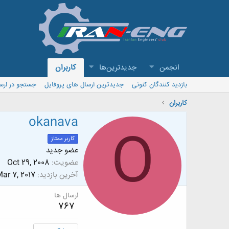
انجمن
جدیدترین‌ها
کاربران
بازدید کنندگان کنونی
جدیدترین ارسال های پروفایل
جستجو در ارس
کاربران
okanava
O
کاربر ممتاز
عضو جدید
عضویت
Oct 29, 2008
آخرین بازدید
ar 7, 2017
ارسال ها
767