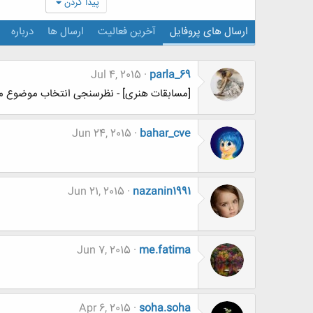
پیدا کردن
ارسال های پروفایل
آخرین فعالیت
ارسال ها
درباره
Jul 4, 2015
parla_69
[مسابقات هنری] - نظرسنجی انتخاب موضوع مسا
Jun 24, 2015
bahar_cve
Jun 21, 2015
nazanin1991
Jun 7, 2015
me.fatima
Apr 6, 2015
soha.soha