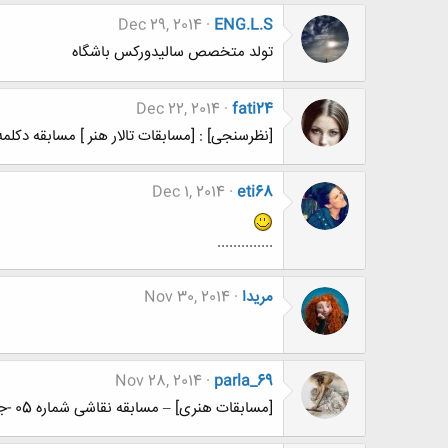
Dec 29, 2014
ENG.L.S
تولد متخصص سالیدورکس باشگاه
Dec 22, 2014
fati24
[نظرسنجی] : [مسابقات تالار هنر ] مسابقه دکلمه خوانی شماره 02 ب
Dec 1, 2014
eti68
..............
مریدا
Nov 30, 2014
Nov 28, 2014
parla_69
[مسابقات هنری] – مسابقه نقاشی شماره 05 -جدایی و دوگانگی