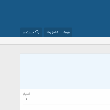
ورود
عضویت
جستجو
امتیاز
0