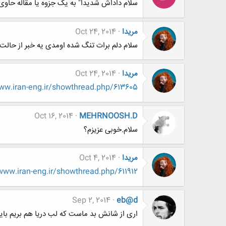
سلام داداش شدیدا" به یک جزوه یا مقاله حاوی 
مریدا
Oct 24, 2014
سلام دلم برات تنگ شده اومدی یه خبر از حالت 
مریدا
Oct 24, 2014
.iran-eng.ir/showthread.php/613605-
Oct 16, 2014
MEHRNOOSH.D
سلام.خوبی عزیزم؟
مریدا
Oct 4, 2014
ww.iran-eng.ir/showthread.php/611912
Sep 2, 2014
eb@d
اری از شانش بد ماست که لب دریا هم بریم باید 