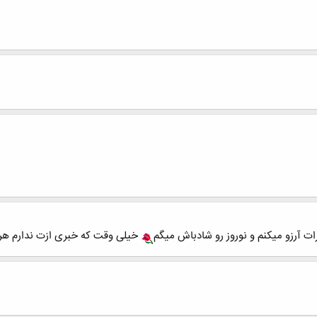
 آرزو میکنم و نوروز رو شادباش میگم
خیلی وقت که خبری ازت ندارم هر