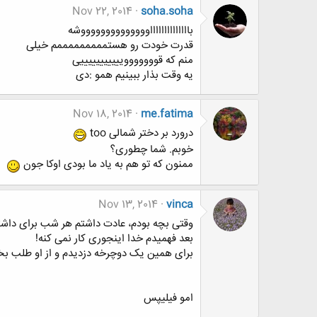
Nov 22, 2014
soha.soha
بااااااااااااااووووووووووووووشه
قدرت خودت رو هستمممممممممم خیلی
منم که قووووووویییییییییییی
یه وقت بذار ببینیم همو :دی
Nov 18, 2014
me.fatima
درورد بر دختر شمالی too
خوبم. شما چطوری؟
ممنون که تو هم به یاد ما بودی اوکا جون
Nov 13, 2014
vinca
وقتی بچه بودم، عادت داشتم هر شب برای داشت
بعد فهمیدم خدا اینجوری کار نمی کنه!
برای همین یک دوچرخه دزدیدم و از او طلب ب
امو فیلیپس