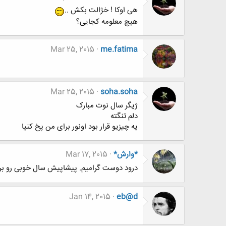
هی اوکا ! خژالت بکش ..
هیچ معلومه کجایی؟
Mar 25, 2015
me.fatima
Mar 25, 2015
soha.soha
ژیگر سال نوت مبارک
دلم تنگته
یه چیزیو قرار بود اونور برای من پخ کنیا
*وارش*
Mar 17, 2015
درود دوست گرامیم. پیشاپیش سال خوبی رو برات
Jan 14, 2015
eb@d