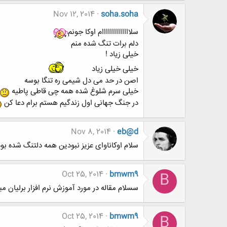
Nov 12, 2014
soha.soha
سلاااااااااااااام اوکا جونم
دلم برات تنگ شده منم
خیلی زیاد !
خیلی خیلی زیاد
اصن در حد می دل شیمی ره تنگا بوسه
خیلی سرم شلوغ شده همه چی قاطی پاطیه
در جنگ جهانی اول زندگیم هستم برام دعا کن
Nov 8, 2014
eb@d
سلام اوکاناوای عزیز نبودین همه دلتنگ شده بو
Oct 25, 2014
bmwm9
B
سسلام مقاله در مورد آموزش نرم افزار برلیان 
Oct 25, 2014
bmwm9
B