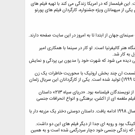
 این فیلمساز که در امریکا زندگی می کند با تهیه فیلم های
کی از میهمانان ویژه جشنواره، کارگردان فیلم های پورنو
 سینمای جهان از ابتدا تا به امروز در این سایت صفحه دارند.
س کارگردانی سینما از دانشگاه هنر کالیفرنیا است. او کار در سینما با همکاری امیر
 به کار شد.
وینی دیده می شود که شهرت خود را مدیون بی پردگی و نمایش
هر قسمت ان چند بخش اروتیک با محوریت خاطرات یک زن
ساخته شده است. سریالی که در نمایش برهنگی هیچ منعی برای خود قائل نیست. این سریال در پنج فصل (1992 تا 1999) تولید شده است. یکی از کارگردانان این سریال زلمان
نیک نژاد همکاری خود با کینگ را در فیلم «دریای سیاه 213» ادامه داد، کینگ در این فیلم محصول سال 1998 یکی از نویسندگان فیلمنامه بود. «دریای سیاه 213» داستان
م ملغمه ای از اکشن، برهنگی و انواع انحرافات جنسی
همکاری نیک نژاد با کینگ و رافائل ایزنمن (کارگردان «دریای سیاه 213») در فیلم «جایی به نام حقیقت» محصول سال 1998 ادامه یافت. داستان دوستی دختر یک مزرعه دار با
نی است که زندگی جنسی خود دچار سردرگمی شده است و به همین