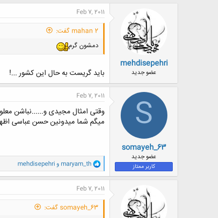
ک
ن
Feb 7, 2011
ش
ه
mahan 2 گفت:
ا
:
دمشون گرم
mehdisepehri
باید گریست به حال این کشور ...!
عضو جدید
Feb 7, 2011
S
وقتی امثال مجیدی و......نباشن معلو
میگم شما میدونین حسن عباسی اظهار
somayeh_63
عضو جدید
و
maryam_th
و
mehdisepehri
کاربر ممتاز
ا
ک
ن
Feb 7, 2011
ش
ه
somayeh_63 گفت:
ا
: