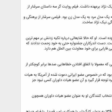
 را نیز نیک نژاد برعهده داشت. فیلم روایت گر سه داستان سرشار از
ل 13 قسمتی «ChromiumBlue.com» بود. سریال داستان علاقه یک مدل مرد به یک مدل زن بود. فیلمی سرشار از برهنگی و
 است. او که حالا شایعاتی درباره تکیه زدنش بر مهم ترین
ست. دست اندرکاران جشنواره حتی به خود زحمت ندادند که
 فارابی برای خود معاونت بین الملل هم دارد.
ه معمولا با اتفاق افتادن خطاهایی صدها برابر کوچکتر از
بود که در خصوص عضو ایرانی دعوت شده از آمریکا به هیات
ر دایره توجه قرار گیرد و آن عضو هیات داوران کسی نبود جز
انتخاب کنندگان او به عنوان عضو هیات داوران همچون
این کارگردان 51 ساله فوق لیسانس کارگردانی سینما از دانشگاه هنر کالیفرنیا است. وی فعالیت در سینما را از سال 1360 به عنوان کارگردان با همکاری امیر قویدل با فیلم «برنج