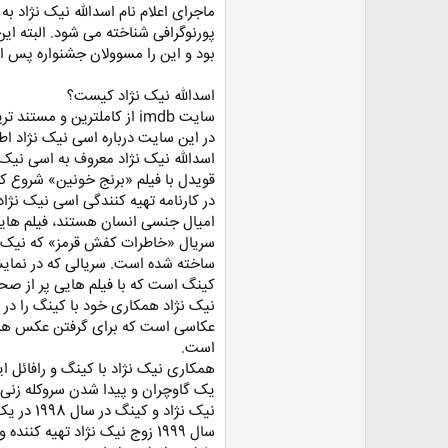
ماجرای اعلام نام اسدالله نیک نژاد ب
ض
و
پورنوگرافی شناخته می شود. البته ای
ع
بود و این را مسوولان جشنواره پس ا
اسدالله نیک نژاد کیست؟
سایت imdb از کاملترین و
در این سایت درباره اسی نیک نژاد ا
قویدل با فیلم «برنج خونین» شروع ک
در کارنامه تهیه کنندگی اسی نیک نژا
امیال جنسی انسان هستند، فیلم ها
سریال «خاطرات کفش قرمز» که نیک ن
کینگ است که با فیلم هایی پر از صح
عکاسی است که برای گرفتن عکس هایی
است.
یک گاوچران و پیدا شدن سروکله زنی 
نیک نژاد و کینگ در سال 1998 در یک فیلم دیگر به نام «در دستان خدا» با هم همکار بودند. این فیلم به کارگردانی کینگ بود و رویه ای جدا از دیگر فیلم های این دو داشت.
سال 1999 زوج نیک نژاد تهیه