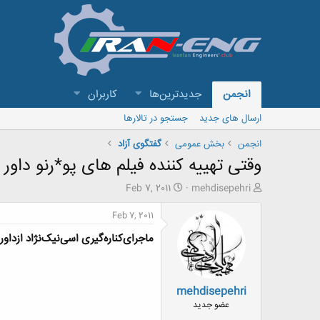
انجمن
جدیدترین‌ها
کاربران
ارسال های جدید
جستجو در تالارها
انجمن
بخش عمومی
گفتگوی آزاد
وقتی تهییه کننده فیلم های پو*رنو داو
ش
ت
Feb 7, 2011
mehdisepehri
ر
ا
و
ر
Feb 7, 2011
ع
ی
ماجرای‌کناره‌گیری اسی‌نیک‌نژاد ازداو
ک
خ
ن
ش
ن
ر
د
و
mehdisepehri
ه
ع
م
عضو جدید
و