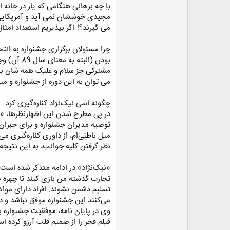
با چه برهانی هنگامی که یار در خانه
می گیرند؟! اگر بپذیریم استعداد امثا
چرا مسئولان برگزاری جشنواره به ان
بودن (الب
مشترکی جز سلام و علیک همه شان با ش
می توان به این دوره از جشنواره و 
چگونه اسی نیک‌ن‍ژاد کناره‌گیری کرد
در پی مطرح شدن این اظهارنظرها، «اس
توصیه مدیران جشنواره و برای جبران م
میل باطنی‌ام، از داوری کناره‌گیری م
نظر گرفتن کلیه جوانب، به این نتیجه 
«نیک‌نژاد» در ادامه متذکر شده است:«
تجارب گذشته من بازی کنند تا چهره ج
تسلیم دشمن نشوند. افراد دارای مواض
می‌کنند این جشنواره موفق نباشد و د
وی در پایان نامه، موفقیت جشنواره ب
فیلم فجر را از صمیم قلب آرزو کرده ا