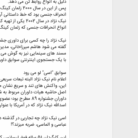
دلیل به انواع روابط تن می دهد.
پس از این در س
انحراف جنسی بود که خط داستانی آن 
انواع انحرافات جنسی که زلمان کینگ کارگردان آن بود و در سال 2003 فیلمی 
نیک نژاد را چه کسی برای داوری جشنو
گفته می شود هاشم میرزاخانی، مدیرعا
مسند های سینمایی نیز به گوش می رس
با یک جستجوی اینترنتی سوابق داور -
سوابق "اسی" لو می رود
اعلام نام نیک نژاد البته تبعات سری
این، واکنش های تند و سریع نشان م
اصل حاشیه هیات داوران مربوط به شا
داوران جشنواره 89 
اسدالله نیک نژاد که در آمریکا با عنوان Essy Niknejad شناخته می ش
اسی نیک نژاد چه تجاربی در گذشته د
عباسی و الماسی، ضربه می‏زند؟!