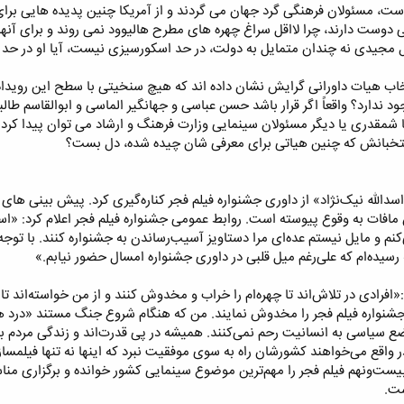
 است، مسئولان فرهنگی گرد جهان می گردند و از آمریکا چنین پدیده هایی برای
ل مجیدی نه چندان متمایل به دولت، در حد اسکورسیزی نیست، آیا او در حد و 
تخاب هیات داورانی گرایش نشان داده اند که هیچ سنخیتی با سطح این رویداد
ته به معنای سال 89 آن) وجود ندارد؟ واقعاً اگر قرار باشد حسن عباسی و جهانگیر الماسی و اب
مقدری یا دیگر مسئولان سینمایی وزارت فرهنگ و ارشاد می توان پیدا کرد که ب
منتخبانش که چنین هیاتی برای معرفی شان چیده شده، دل بست؟
دالله نیک‌نژاد» از داوری جشنواره فیلم فجر کناره‌گیری کرد. پیش بینی های
افات به وقوع پیوسته است. روابط عمومی جشنواره فیلم فجر اعلام کرد: «اسدا
ی‌کنم و مایل نیستم عده‌ای مرا دستاویز آسیب‌رساندن به جشنواره کنند. با توج
رسیده‌ام که علی‌رغم میل قلبی در داوری جشنواره امسال حضور نیابم.»
افرادی در تلاش‌اند تا چهره‌ام را خراب و مخدوش کنند و از من خواسته‌اند تا 
شنواره فیلم فجر را مخدوش نمایند. من که هنگام شروع جنگ مستند «درد همسن
ع سیاسی به انسانیت رحم نمی‌کنند. همیشه در پی قدرت‌اند و زندگی مردم بر
ر واقع می‌خواهند کشورشان راه به سوی موفقیت نبرد که اینها نه تنها فیلمسا
یست‌ونهم فیلم فجر را مهم‌ترین موضوع سینمایی کشور خوانده و برگزاری من
ست.