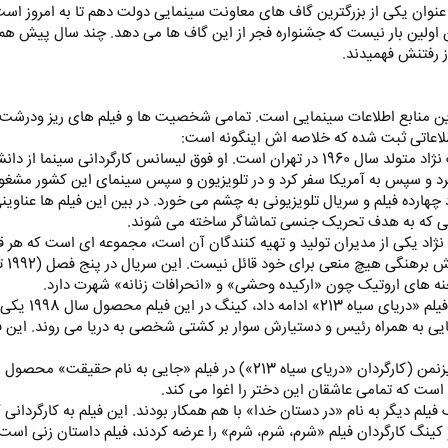
ه عنوان یکی از بزرگترین گاف های معاونت سینمایی دولت دهم تا به امروز است.
ن اولین بار نیست که جشنواره فجر از این گاف ها می دهد. چند سال پیش هم ی
ز رفتنش فهمیدند.
 مستند ترین منابع اطلاعات سینمایی است. تمامی شخصیت ها و فیلم های ریز ودرشت
طلاعاتی ثبت شده که خلاصه اش اینگونه است:
اسدالله نیک نژاد معروف به اسی نیک نژاد متولد سال 1960 در تهران است. او فوق لیسان
رد و سپس به آمریکا سفر کرد و در تلویزیون و سپس سینمای این کشور مشغول
د چهارده فیلم و سریال تلویزیونی به چشم می خورد. در بین این فیلم ها عنا
یی که به هدف تحریک جنسی تماشاگر ساخته می شوند.
ژاد یکی از مدیران تولید و تهیه کنندگان آن است، مجموعه ای است که 
نه های اروتیک چون «ارکیده وحشی» و «انحرافات زنانه» شهرت دارد.
 به همراه رئیس و دستیارش سوار بر کشتی شخصی به دریا می روند. این فیل
است که تمامی عاشقان این دختر را اغوا می کند.
 کننده و کینگ کارگردان فیلم «شرم، شرم، شرم» را عرضه کردند، فیلم داستان ز