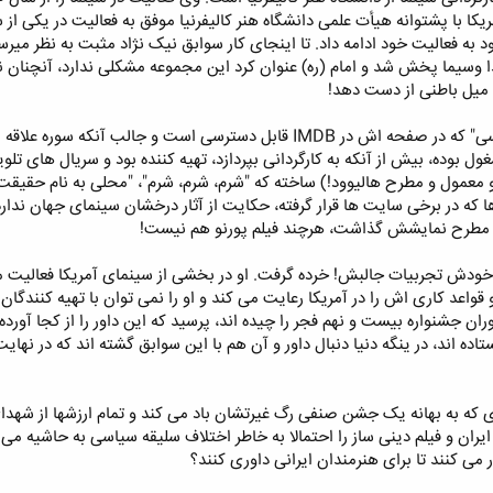
به فعالیت خود ادامه داد. تا اینجای کار سوابق نیک نژاد مثبت به نظر می‏ر
وسیما پخش شد و امام (ره) عنوان کرد این مجموعه مشکلی ندارد، آنچنان ن
 میل باطنی از دست دهد!
پس می ماند سوابق آن طرف آبی "اسی" که در صفحه اش در IMDB قابل دستر
ول بوده، بیش از آنکه به کارگردانی بپردازد، تهیه کننده بود و سریال های تلوی
ارد و معمول و مطرح هالیوود!) ساخته که "شرم، شرم، شرم"، "محلی به نام حقیق
 که در برخی سایت ها قرار گرفته، حکایت از آثار درخشان سینمای جهان ندا
 مطرح نمایشش گذاشت، هرچند فیلم پورنو هم نیست!
ول خودش تجربیات جالبش! خرده گرفت. او در بخشی از سینمای آمریکا فعالیت
 قواعد کاری اش را در آمریکا رعایت می کند و او را نمی توان با تهیه کنند
ران جشنواره بیست و نهم فجر را چیده اند، پرسید که این داور را از کجا آورد
 اند، در ینگه دنیا دنبال داور و آن هم با این سوابق گشته اند که در نهای
که به بهانه یک جشن صنفی رگ غیرتشان باد می کند و تمام ارزشها از شهدای 
ران و فیلم دینی ساز را احتمالا به خاطر اختلاف سلیقه سیاسی به حاشیه می رانن
می کنند تا برای هنرمندان ایرانی داوری کنند؟