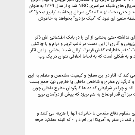
خونین» آغاز کرد. او پس از سفر به آمریکا با پشتوانه هیأت علمی دانشگاه هنر کالیفرنیا موفق به فعالیت در یکی از سریال های شبکه سراسری NBC شد و از سال 1369 به عنوان
سد و حتی بحث تهیه کنندگی سریال پرحاشیه "پاییز صحرا" که
قطه منفی ای نبود که "نیک نژادی" بخواهد به خاطرش
سی است و جالب آنکه سوره علاقه ای نداشته حتی بخشی از آن را در بانک اطلاعاتی اش ذکر
زیونی و آثاری از این دست در قالب تریلر و درام و با چاشنی
ت"، "دفتر خاطرات کفش قرمز!"، "زنان شب" بخشی از این آثار
رد و به شکلی است که به لحاظ اخلاقی نتوان در یک وب
 می کند که آثار در این سطح و کیفیت مشخص و منظم به این
گان و کارگردان مطرح و شاخص داخلی یا خارجی نیز، جمع بست.
ه اند و چرا در شرایطی که ده ها کارگردان مطرح داخلی چون
ت نیز آن قدر اوضاع به هم بریزد که پیش از درآمدن بوی
مظلوم دفاع مقدس تا خانواده آنها را هزینه می کنند و
د، در سفر به آمریکا این افراد را - که البته عملکرد حرفه