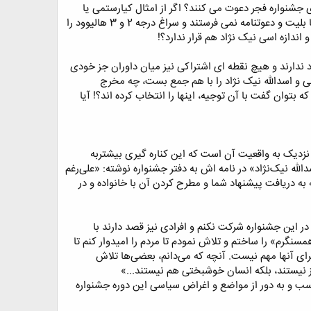
 جشنواره فجر دعوت می کنند؟ اگر از امثال کیارستمی یا
مجیدی خوششان نمی آید و آمریکایی دوست دارند، چرا لااقل سراغ چهره های مطرح هالیوود نمی روند و برای آنها بلیت و دعوتنامه نمی فرستند و سراغ درجه 2 و 3 هالیوود را
اندازه اسی نیک نژاد هم قرار ندارد؟!
 ندارند و هیچ نقطه ای اشتراکی نیز میان داوران جز خودی
والقاسم طالبی و اسدالله نیک نژاد را با هم جمع بست، چه مخرج
توان گفت با آن توجیه، اینها را انتخاب کرده اند؟! آیا
 نزدیک به واقعیت آن است که این کناره گیری بیشتربه
لله نیک‌نژاد» در نامه اش به دفتر جشنواره نوشته: «علی‌رغم
ه به دریافت پیشنهاد شما و مطرح کردن آن با خانواده و در
در این جشنواره شرکت نکنم و افرادی نیز قصد دارند با
گرم» را ساختم و تلاش نمودم تا مردم را امیدوار کنم تا
ای آنها مهم نیست. آنچه که می‌دانم، بعضی‌ها تلاش
ز نیستند، بلکه انسان خوشبختی هم نیستند...»
اسب و به دور از مواضع و اغراض سیاسی این دوره جشنواره