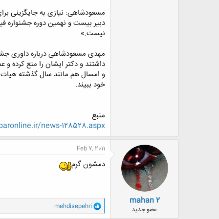
مسعودشاهی: نیازی به جایگزینی برای
دبیر بیست ‌و نهمین دوره‌ جشنواره‌ فی
نیست.»
مهدی مسعود‌شاهی درباره‌ داوری جشنو
داشتند و دکتر ایشان را منع کرده و عذ
خود ببیند.
منبع
baronline.ir/news-128528.aspx
Feb 7, 2011
دمشون گرم
mahan 2
و
mehdisepehri
عضو جدید
ا