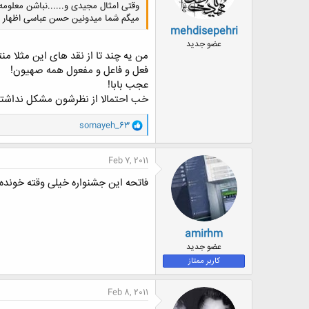
وقتی امثال مجیدی و......نباشن معلومه
میگم شما میدونین حسن عباسی اظهار ن
mehdisepehri
عضو جدید
من یه چند تا از نقد های این مثلا من
فعل و فاعل و مفعول همه صهیون!
عجب بابا!
خب احتمالا از نظرشون مشکل نداشته 
و
somayeh_63
ا
ک
ن
Feb 7, 2011
ش
ه
فاتحه این جشنواره خیلی وقته خونده
ا
:
amirhm
عضو جدید
کاربر ممتاز
Feb 8, 2011