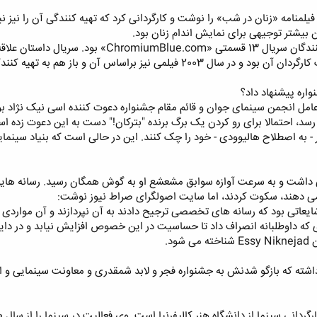
ال 2000 زلمان کینگ فیلمنامه «زنان در شب» را نوشت و کارگردانی کرد که تهیه کنندگی آن
بیشتر توجیهی برای نمایش اندام زنان بود.
نیک نژاد در سال 2002 یکی از تهیه کنندگان سریا
نیز براساس آن و باز هم به تهیه کنندگی نیک نژاد ساخت.
اره پیشنهاد داد؟
مل انجمن سینمای جوان و قائم مقام جشنواره دعوت کننده اسی نیک نژاد بوده
د، احتمالا برای رو کردن یک برگ برنده "بترکان!" دست به این دعوت زده ا
 به اصطلاح هالیوودی - خود را چک کنند. این در حالی است که بنیاد سینمایی
عی داشت و به سرعت آوازه سوابق مشعشع او به گوش همگان رسید. رسانه هایی ک
ی دهند، سکوت کردند، اما سایت اصولگرای صراط نیوز نوشت:
یعاتی بود که رسانه های تخصصی ترجیح دادند به آن نپردازند و آن مواردی 
مطرح بود؛ عضوی که داوطلبانه انصراف داد تا حساسیت در این خصوص افزایش نیابد و د
ود.
اشته که بازگو شدنش به جشنواره فجر و لابد شمقدری و معاونت سینمایی و 