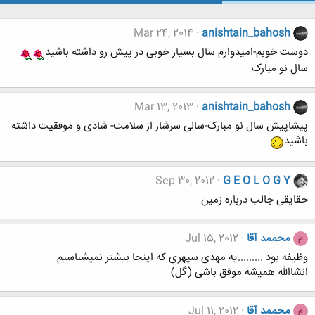
Mar 24, 2014
anishtain_bahosh
دوست خوبم-امیدوارم سال بسیار خوبی در پیش رو داشته باشید
سال نو مبارک
Mar 13, 2013
anishtain_bahosh
پیشاپیش سال نو مبارک-سالی سرشار از سلامت- شادی و موفقیت داشته
باشید
Sep 30, 2012
G E O L O G Y
حقایقی جالب درباره زمین
محممد آقا
Jul 15, 2012
م
وظیفه بود .........یه مهدی سپهری که اینجا بیشتر نمیشناسیم
انشاالله همیشه موفق باشی (گل)
محممد آقا
Jul 11, 2012
م