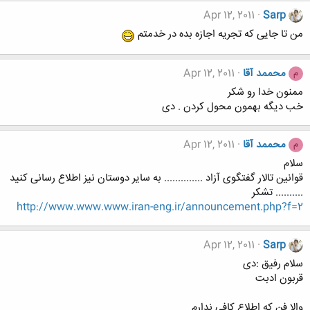
Apr 12, 2011
Sarp
من تا جایی که تجریه اجازه بده در خدمتم
محممد آقا
Apr 12, 2011
م
ممنون خدا رو شکر
خب دیگه بهمون محول کردن . دی
محممد آقا
Apr 12, 2011
م
سلام
قوانین تالار گفتگوی آزاد .............. به سایر دوستان نیز اطلاع رسانی کنید
.......... تشکر
http://www.www.www.iran-eng.ir/announcement.php?f=2
Apr 12, 2011
Sarp
سلام رفیق :دی
قربون ادبت
والا فن که اطلاع کافی ندارم