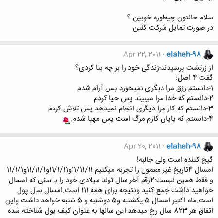
سلام حالتون چیطوره خوبین ؟
در صورت تمایل شرکت کنین
Apr 22, 2011
elaheh-98
از زرتشت پرسیدند؛زندگی خود را بر چه بنا کردی؟
گفت 4 اصل:
1-دانستم رزق مرا دیگری نمیخورد پس آرام شدم
2-دانستم که خدا مرا میبیند پس حیا کردم
3-دانستم که کار مرا دیگری انجام نمیدهد پس تلاش کردم
4-دانستم که پایان کارم مرگ است پس مهیا شدم.
Apr 20, 2011
elaheh-98
گیج کننده است ولی جالبه!
امسال 4تاریخ غیر معمول را تجربه میکنیم 11/11/11و11/1/11و11/11/1و11/1/1
و فقط همین نیست:2رقم آخر سال تولد میلادی خود را با سنی که امسال
خواهید داشت جمع کنید ونتیجه برای همه 111 است.امسال سال پول
است.ماه اکتبر امسال 5 یکشنبه و5 دوشنبه و 5 شنبه خواهد داشت واین
اتفاق هر 823 سال رخ میدهد.این سالها به عنوان کیف پول شناخته شده