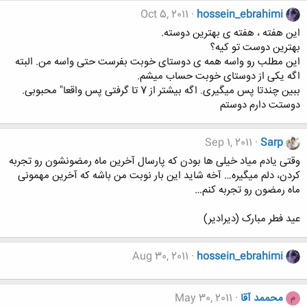
Oct 5, 2011
hossein_ebrahimi
این هفته ، هفته ی بهترین دوسته.
بهترین دوست تو کیه؟
این مطلب رو واسه همه ی دوستای خوبت بفرست حتی واسه من. البته
اگه یکی از دوستای خوبت حساب میشم.
ببین چندتا پس میگیری. اگه بیشتر از 7 تا گرفتی پس واقعا" محبوبی.
دوستت دارم دوستم
Sep 1, 2011
Sarp
وقتی یادم میاد خیلی ها بودن که پارسال آخرین ماه رمضونشون رو تجربه
کردن، دلم میگیره… آخه شاید این بار نوبت من باشه که آخرین مهمونی
ماه رمضون رو تجربه کنم…
عید فطر مبارک (دیرادیر)
Aug 30, 2011
hossein_ebrahimi
محممد آقا
May 30, 2011
م