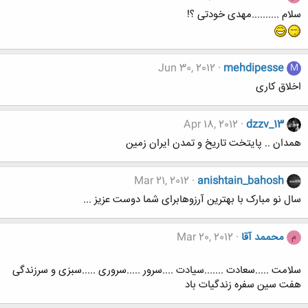
سلام ..........مهدی خودتی ؟!
Jun 30, 2012
mehdipesse
M
اخلاق کاری
Apr 18, 2012
dzzv_13
همدان .. پایتخت تاریخ و تمدن ایران زمین
Mar 21, 2012
anishtain_bahosh
سال نو مبارک با بهترین آرزوهابرای شما دوست عزیز ...
محممد آقا
Mar 20, 2012
م
سلامت .....سعادت .......سیادت ....سرور .....سروری .....سبزی و سرزندگی
هفت سین سفره زندگیات باد