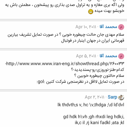
ولی اگه بری مغازه و یه تراول صدی بذاری رو پیشخون ، مطمئن باش یه
خوبشو بهت میده
محممد آقا
Apr 10, 2011
م
سلام مهدی جان حالت چیطوره خوبی ؟ در صورت تمایل تشریف بیارین
قهرمانی ایران در جهان اینبار در فوتبال
محممد آقا
Apr 5, 2011
م
http://www.www.www.iran-eng.ir/showthread.php/260033-
کدام-طنز-نوروزی-رو-پسندیدید-؟
سلام حالتون چیطوره خوبین ؟
در صورت تمایل لااقل در نظرسنجی شرکت کنین :gol:
Apr 2, 2011
Sarp
lk thdvth;s v, hc \v,thdga ;\d ld'dvl
,gd hdk h\vh ;gh rhxdi leg hdk;i
ik,c il ,rj kani fadkl ;ata ;kl