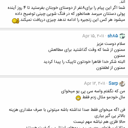
اند.
شما اگر این پیام را برای8نفر از دوستای خوبتان بفرستید تا 4 روز آینده
پولی دستتان میرسد همانطور که در فنگ شویی چینی توضیح داده
میشود هر کس این زنجیره را ادامه ندهد چیزی دریافت نمیکند.
Apr 15, 2011
sh85
سلام دوست عزیز
ممنون از شما که وقت گذاشتید برای مطالعش
ممنون
البته شکر خدا ظاهرا خودتون تاپیک را پیدا کردید
ممنون از لطفتون
Apr 12, 2011
Sarp
من که نگفتم واسه سی پی یو میخوای
مال خودمو مثال زدم فقط
فن اگه میخوای فقط صدا نداشته باشه میتونی با صرف مقداری هزینه
بالاتر یی گیر بیاری
حالا فلزی هم نباشه مهم نیست
مثلا این فنهای روی سی پی یوهای اینتل بی کیفیت هستند