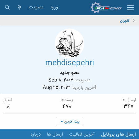
ورود
عضویت
کاربران
mehdisepehri
عضو جدید
عضویت
Sep 8, 2007
آخرین بازدید
Aug 25, 2013
ارسال ها
پسندها
امتیاز
0
470
347
پیدا کردن
ارسال های پروفایل
آخرین فعالیت
ارسال ها
درباره