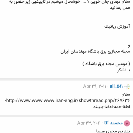
سلام مهدی جان خوبی ؟ .... خوشحال میشیم در تاپیکهی زیر حضور به
عمل رسانید
آموزش رباتيك
و
مجله مجازی برق باشگاه مهندسان ایران
( دومین مجله برق باشگاه )
با تشکر
Apr 29, 2011
ali_511
سلام
http://www.www.www.iran-eng.ir/showthread.php/267636-
لطفا-همه-اعضا-ببینند
محممد آقا
Apr 23, 2011
م
بهترین مجری سیما