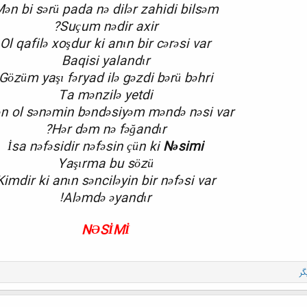
ən bi sərü pada nə dilər zahidi bilsəm
Suçum nədir axir?
Ol qafilə xoşdur ki anın bir cərəsi var
Baqisi yalandır
Gözüm yaşı fəryad ilə gəzdi bərü bəhri
Ta mənzilə yetdi
n ol sənəmin bəndəsiyəm məndə nəsi var?
Hər dəm nə fəğandır?
İsa nəfəsidir nəfəsin çün ki
Nəsimi
Yaşırma bu sözü
Kimdir ki anın sənciləyin bir nəfəsi var
Aləmdə əyandır!
NƏSİMİ