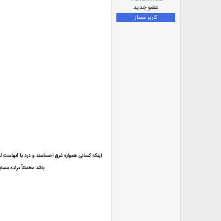
ض
عضو جدید
و
کاربر ممتاز
ع
باشد مطمئناً برنده مسابقه نخواهید شد.پس خودتان را قول