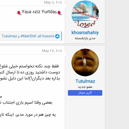
May 11, 2011
Yaşa əziz Yurtdaş
khosroshahiy
و
ali hoseini
,
#MaHDi#
و
Tutulmaz
مدیر بازنشسته
ا
ک
ن
May 28, 2011
ش
ه
ا
فقط چند نکته:نخواستم خیلی شلوغ پ
:
دوست داشتید روزی ده تا ارسال کن
Tutulmaz
عضو جدید
کاربر ممتاز
سع
بعضی وقتا اسپم بازی اجتناب ن
یه چیز هم در مورد مدیر، اینکه ت