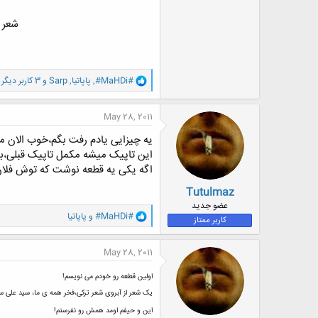
شعر آ
و
#MaHDi#
,
پاپاتیا
,
Sarp
و 3 کاربر دیگر
ا
ک
ن
May 28, 2011
ش
ه
یه چیزایی یادم رفت بگم،خوب الان م
ا
این تاپیک میشه مکمل تاپیک قبلی،برا
:
اگه یکی یه قطعه نوشت که توش فلان ک
Tutulmaz
عضو جدید
و
#MaHDi#
و
پاپاتیا
کاربر ممتاز
ا
ک
ن
May 28, 2011
ش
ه
اولین قطعه رو خودم می نویسم!
ا
:
یک شعر از آبروی شعر ترکی،فخر همه ی ما، سید علی س
این و حیفم اومد همش رو نفرستم!