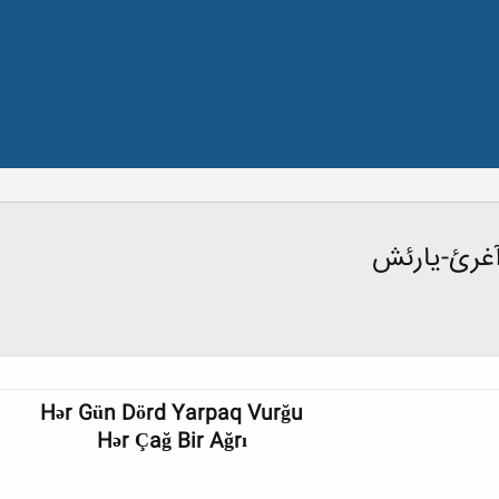
آغرئ-یارئش
Hər Gün Dörd Yarpaq Vurğu
Hər Çağ Bir Ağrı