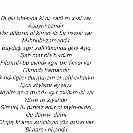
Ol gül ləbi-rəna ki nə xarü nə xəsi var
Asayişi-candır
Hər dilbərin ol kimsə ilə bir həvəsi var
Məhbubi-zamandır
Baydağı əgər xali-rüxunda görə Aşiq
Şah mat ola hərdəm!
Filcümlə bu evində əgər bər fərəsi var
Fikrində hamandır
Bəndəliginə durmuşam ol şahi-cəhanın
Çox söyləmə ey şeyx!
Neylim anın məndə əgər mültəməsi var
Sənə nə ziyandır?
Simurğ ilə pərvaz edər ol tayiri-qüdsi
Qu danəvü dami
Ol quş ki anın sənciləyin yüz qəfəsi var
Bi namü nişandır!