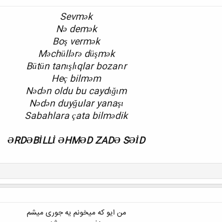
Sevmək
Nə demək
Boş vermək
Məchüllərə düşmək
Bütün tanışlıqlar bozarır
Heç bilməm
Nədən oldu bu caydığım
Nədən duyğular yanaşı
Sabahlara çata bilmədik
ƏRDƏBİLLİ ƏHMƏD ZADƏ SƏİD
من ایو که میخونم یه جوری میشم