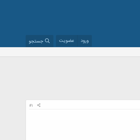
ورود
عضویت
جستجو
#1