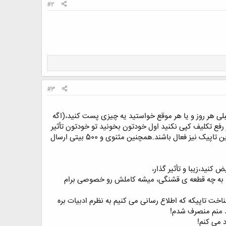
#2
#3
لی هر روز و یا هر موقع خواستید یه چیزی پست کنید،(اگه
ع تکلیف کپی نکنید اول خودتون بخونید تو خودتون تأثیر
بذاره بعد دیگران!)اما این دلیل نشود بر آنکه بی خیال شوید پس مخصوصاً دوستانی که در اون تاپیک فعالند در این تاپیک نیز فعال باشند.همچنین مثنوی و 500 بیتی ارسال
کنید،زیبا و تأثیر گذار،
 به به چه قطعه ی قشنگی، میشه کاملش رو خصوصی برام
اخت تاپیکه که اطلاع رسانی می کنیم به نظرم ادبیات بره
د منم منصرف شدم!
 می کنم!