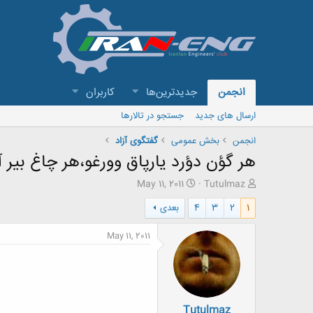
انجمن
جدیدترین‌ها
کاربران
ارسال های جدید
جستجو در تالارها
انجمن
بخش عمومی
گفتگوی آزاد
هر گؤن دؤرد یارپاق وورغو،هر چاغ بیر 
ش
ت
May 11, 2011
Tutulmaz
ر
ا
1
2
3
4
بعدی
و
ر
ع
ی
ک
خ
May 11, 2011
ن
ش
ن
ر
د
و
ه
ع
م
Tutulmaz
و