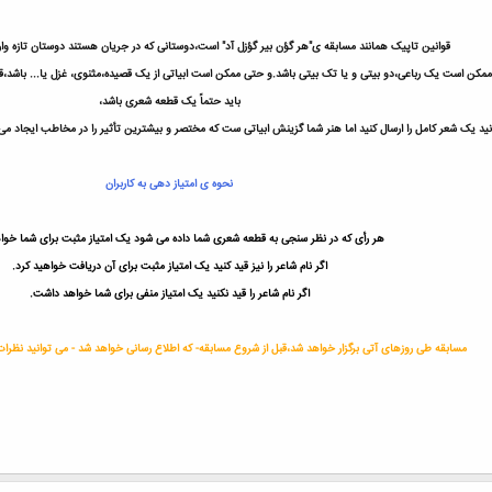
قوانین تاپیک همانند مسابقه ی"هر گؤن بیر گؤزل آد" است،دوستانی که در جریان هستند دوستان تازه وارد ر
 است یک رباعی،دو بیتی و یا تک بیتی باشد.و حتی ممکن است ابیاتی از یک قصیده،مثنوی، غزل یا... باشد،قطعه ها
باید حتماً یک قطعه شعری باشد،
نید یک شعر کامل را ارسال کنید اما هنر شما گزینش ابیاتی ست که مختصر و بیشترین تأثیر را در مخاطب ایجاد می 
نحوه ی امتیاز دهی به کاربران
هر رأی که در نظر سنجی به قطعه شعری شما داده می شود یک امتیاز مثبت برای شما خو
اگر نام شاعر را نیز قید کنید یک امتیاز مثبت برای آن دریافت خواهید کرد.
اگر نام شاعر را قید نکنید یک امتیاز منفی برای شما خواهد داشت.
مسابقه طی روزهای آتی برگزار خواهد شد،قبل از شروع مسابقه- که اطلاع رسانی خواهد شد - می توانید نظرات 