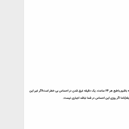
اینکه کسانی همواره غرق احساسند و درد با آنهاست لزومی ندارد ما نیز همانند آنها باشیم.اما بدانیم که زمانی در این تاپیک پست ارسال خواهیم کرد که شرایط آن را داشته باشیم.باطبع هر 24 ساعت، یک دقیقه غرق شدن در احساس بی خطر است!اگر غیر این