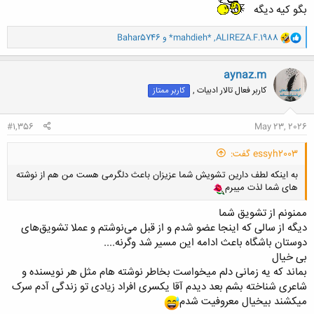
بگو کیه دیگه
و
ALIREZA.F.1988
,
*mahdieh*
و
Bahar5746
ا
ک
ن
aynaz.m
ش
کاربر فعال تالار ادبیات ,
کاربر ممتاز
ه
ا
:
#1,356
May 23, 2026
essyh2003 گفت:
به اینکه لطف دارین تشویش شما عزیزان باعث دلگرمی هست من هم از نوشته
های شما لذت میبرم
ممنونم از تشویق شما
دیگه از سالی که اینجا عضو شدم و از قبل می‌نوشتم و عملا تشویق‌های
دوستان باشگاه باعث ادامه این مسیر شد وگرنه....
بی خیال
بماند که یه زمانی دلم میخواست بخاطر نوشته هام مثل هر نویسنده و
شاعری شناخته بشم بعد دیدم آقا یکسری افراد زیادی تو زندگی آدم سرک
میکشند بیخیال معروفیت شدم