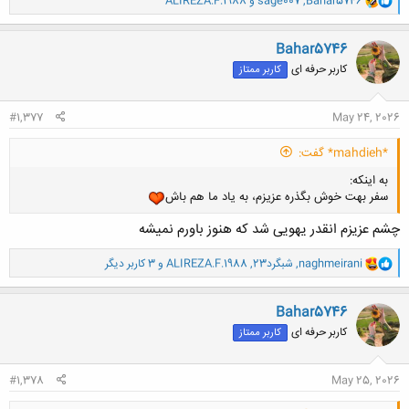
Bahar5746
,
sage007
و
ALIREZA.F.1988
ا
کلیک کنید تا باز شود...
ک
ن
Bahar5746
ش
کاربر حرفه ای
کاربر ممتاز
ه
ا
:
#1,377
May 24, 2026
*mahdieh* گفت:
به اینکه:
سفر بهت خوش بگذره عزیزم، به یاد ما هم باش
چشم عزیزم انقدر یهویی شد که هنوز باورم نمیشه
و
naghmeirani
,
شبگرد23
,
ALIREZA.F.1988
و 3 کاربر دیگر
ا
ک
ن
Bahar5746
ش
کاربر حرفه ای
کاربر ممتاز
ه
ا
:
#1,378
May 25, 2026