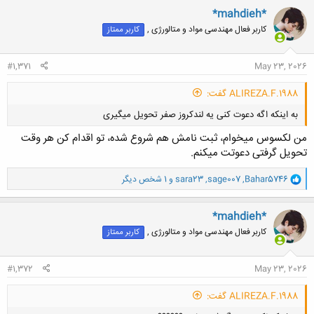
کلیک کنید تا باز شود...
ن
*mahdieh*
ش
کاربر فعال مهندسی مواد و متالورژی ,
کاربر ممتاز
ه
ا
:
#1,371
May 23, 2026
ALIREZA.F.1988 گفت:
به اینکه اگه دعوت کنی یه لندکروز صفر تحویل میگیری
من لکسوس میخوام، ثبت نامش هم شروع شده، تو اقدام کن هر وقت
تحویل گرفتی دعوتت میکنم.
و
Bahar5746
,
sage007
,
sara23
و 1 شخص دیگر
ا
ک
کلیک کنید تا باز شود...
ن
*mahdieh*
ش
کاربر فعال مهندسی مواد و متالورژی ,
کاربر ممتاز
ه
ا
:
#1,372
May 23, 2026
ALIREZA.F.1988 گفت: