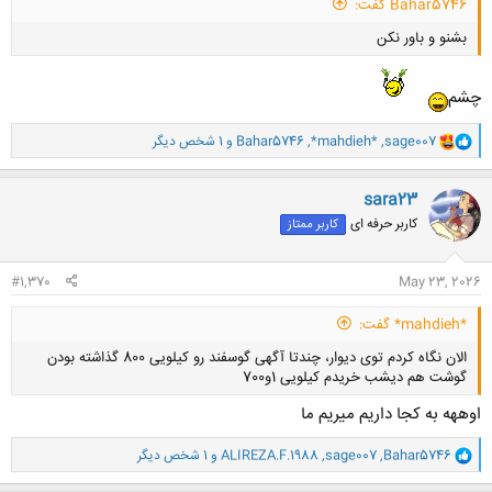
Bahar5746 گفت:
بشنو و باور نکن
چشم
و
sage007
,
*mahdieh*
,
Bahar5746
و 1 شخص دیگر
ا
ک
کلیک کنید تا باز شود...
ن
sara23
ش
کاربر حرفه ای
کاربر ممتاز
ه
ا
:
#1,370
May 23, 2026
*mahdieh* گفت:
الان نگاه کردم توی دیوار، چندتا آگهی گوسفند رو کیلویی 800 گذاشته بودن
گوشت هم دیشب خریدم کیلویی 1و700
اوههه به کجا داریم میریم ما
و
Bahar5746
,
sage007
,
ALIREZA.F.1988
و 1 شخص دیگر
ا
ک