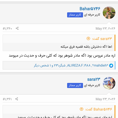
ک
ن
Bahar5746
ش
کاربر حرفه ای
کاربر ممتاز
ه
ا
:
#1,360
May 23, 2026
sara23 گفت:
اها اگه دخترش باشه قضیه فرق میکنه
اره مادر عروس بود اگه مادر شوهر بود که کلی حرف و حدیث در میومد
و
*mahdieh*
,
ALIREZA.F.1988
,
شبگرد23
و 1 شخص دیگر
ا
ک
ن
sara23
کلیک کنید تا باز شود...
ش
کاربر حرفه ای
کاربر ممتاز
ه
ا
:
#1,361
May 23, 2026
Bahar5746 گفت:
اره مادر عروس بود اگه مادر شوهر بود که کلی حرف و حدیث در میومد