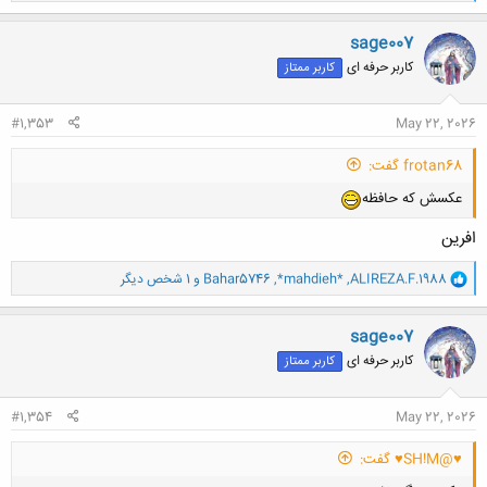
ک
ن
sage007
ش
کاربر حرفه ای
کاربر ممتاز
ه
ا
:
#1,353
May 22, 2026
frotan68 گفت:
عکسش که حافظه
افرین
و
ALIREZA.F.1988
,
*mahdieh*
,
Bahar5746
و 1 شخص دیگر
ا
ک
ن
sage007
ش
کاربر حرفه ای
کاربر ممتاز
ه
ا
:
#1,354
May 22, 2026
♥@SH!M♥ گفت: