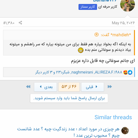
Bahar5746
کلیک کنید تا باز شود...
ش
کاربر حرفه ای
کاربر ممتاز
ه
ا
:
#1,380
May 25, 2026
*mahdieh* گفت:
به اینکه اگه بخواد بیاره هم فقط برای من میتونه بیاره که سر راهشم و میتونه
بیاد دیدنم و سوغاتی منم بده
ای جانم سوغاتی چه قابل داره عزیزم
و
ALIREZA.F.1988
,
naghmeirani
,
شبگرد23
و 3 کاربر دیگر
ا
ک
ن
اول
آخر
46 از 53
قبلی
بعدی
ش
ه
برای ارسال پاسخ شما باید وارد سیستم شوید.
ا
:
Similar threads
هر چیزی در مورد اعداد ؛ عدد زندگیت چیه ؟ عدد شانست
چیع ؟ محبوب ترین عدد !