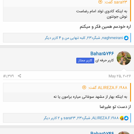
sara23 گفت:
به اینکه کادوی تولد امام رضاست
نوش جونتون
اره خودمم همین فکر و میکنم
و
naghmeirani
,
شبگرد23
,
کلبه تنهایی من
و 4 کاربر دیگر
ا
ک
کلیک کنید تا باز شود...
ن
Bahar5746
ش
کاربر حرفه ای
کاربر ممتاز
ه
ا
:
#1,379
May 25, 2026
ALIREZA.F.1988 گفت:
به اینکه بهار از مشهد سوغاتی میاره برامون یا نه
از دست تو علیرضا
و
ALIREZA.F.1988
,
شبگرد23
,
sara23
و 2 کاربر دیگر
ا
ک
ن