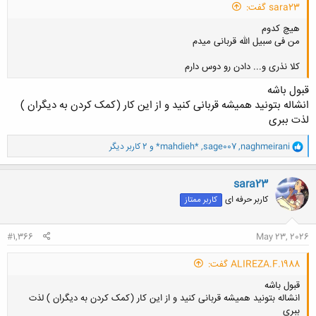
sara23 گفت:
هیچ کدوم
من فی سبیل الله قربانی میدم
کلا نذری و... دادن رو دوس دارم
قبول باشه
انشاله بتونید همیشه قربانی کنید و از این کار (کمک کردن به دیگران )
لذت ببری
کلیک کنید تا باز شود...
و
naghmeirani
,
sage007
,
*mahdieh*
و 2 کاربر دیگر
ا
ک
ن
sara23
ش
کاربر حرفه ای
کاربر ممتاز
ه
ا
:
#1,366
May 23, 2026
ALIREZA.F.1988 گفت:
قبول باشه
انشاله بتونید همیشه قربانی کنید و از این کار (کمک کردن به دیگران ) لذت
ببری