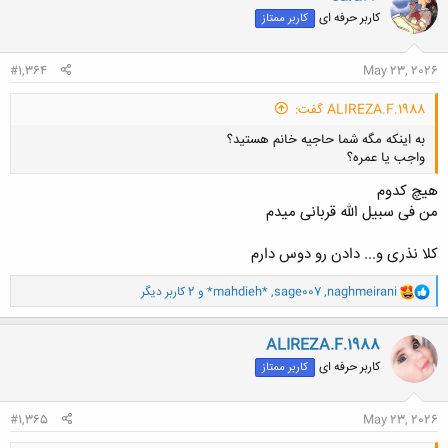
تو عروسیا به بچه ها توجه کنید و خودخواه نباشید : )
ش
کاربر حرفه ای
کاربر ممتاز
ه
ا
:
#1,364
May 23, 2026
ALIREZA.F.1988 گفت:
به اینکه مگه شما حاجیه خانم هستید؟
واجب یا عمره؟
هیچ کدوم
من فی سبیل الله قربانی میدم
کلا نذری و... دادن رو دوس دارم
کلیک کنید تا باز شود...
و
naghmeirani
,
sage007
,
*mahdieh*
و 2 کاربر دیگر
ا
ک
ن
ALIREZA.F.1988
ش
کاربر حرفه ای
کاربر ممتاز
ه
ا
:
#1,365
May 23, 2026