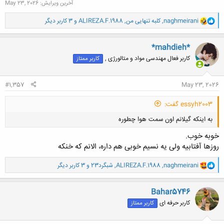
آخرین ویرایش:
May 23, 2026
و
naghmeirani
,
کلبه تنهایی من
,
ALIREZA.F.1988
و 3 کاربر دیگر
ا
ک
ن
*mahdieh*
ش
کاربر فعال مهندسی مواد و متالورژی ,
کاربر ممتاز
ه
ا
:
#1,357
May 23, 2026
essyh2003 گفت:
به اینکه گیلانم اون سمت هوا چطوره
خوبه خوب.
روزها آفتابیه ولی یه نسیم خوبی هم داره، الانم که خنکه
و
naghmeirani
,
ALIREZA.F.1988
,
شبگرد23
و 3 کاربر دیگر
ا
ک
کلیک کنید تا باز شود...
ن
Bahar5746
ش
کاربر حرفه ای
کاربر ممتاز
ه
ا
: