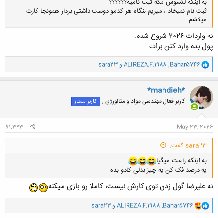
به اینکه لکسوس مگه ثبت نامیه؟؟؟؟؟؟
ثبت نام نمیخاد ، میریم بنگاه هر کدمو دوست داشتی بردار همونجا کارت
میکشم
نه واردات 2026 شروع شده.
پول بده وارد کنن برات
و
Bahar5746
,
ALIREZA.F.1988
و
sara23
کلیک کنید تا باز شود...
ا
ک
ن
*mahdieh*
ش
کاربر فعال مهندسی مواد و متالورژی ,
کاربر ممتاز
ه
ا
:
#1,373
May 23, 2026
sara23 گفت:
به اینکه راست میگیا
یه درصد فک کن یه چیز بدلی کادو بده
نه علیرضا گول زدن توی کارش نیست، کاملا رو بازی میکنه
و
Bahar5746
,
ALIREZA.F.1988
و
sara23
ا