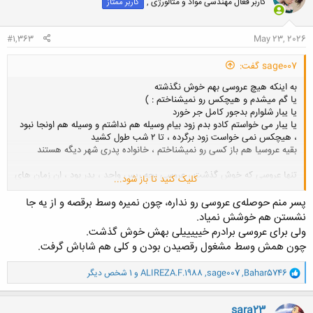
کاربر فعال مهندسی مواد و متالورژی ,
کاربر ممتاز
ه
ا
:
#1,363
May 23, 2026
sage007 گفت:
به اینکه هیچ عروسی بهم خوش نگذشته
یا گم میشدم و هیچکس رو نمیشناختم : )
یا یبار شلوارم بدجور کامل جر خورد
یا یبار می خواستم کادو بدم زود بیام وسیله هم نداشتم و وسیله هم اونجا نبود
، هیچکس نمی خواست زود برگرده ، تا ۲ شب طول کشید
بقیه عروسیا هم باز کسی رو نمیشناختم ، خانواده پدری شهر دیگه هستند
تنها عروسی که خوش گذشت ، عروسی بچه ریس واحد ، پدر بود ، ان زمان های
کلیک کنید تا باز شود...
قدیم ، تو ی خونه خیلی بزرگ گرفته بودن ، استیج اش مختلط بود : ) و خیلی
خوشگل و... ! خاص و متفاوت از فرهنگ ما بودن ، بعد بین زنونه مردونه پیغام
پسر منم حوصله‌ی عروسی رو نداره، چون نمیره وسط برقصه و از یه جا
می بردم ، مامانم میگفت بریم ، بابام میگفت شام ندادن هنوز : )
نشستن هم خوشش نمیاد.
ولی برای عروسی برادرم خیییییلی بهش خوش گذشت.
و انقدری که انجا توسط فامیل های اونا بهم توجه شد و خوش گذشت ، تو
چون همش وسط مشغول رقصیدن بودن و کلی هم شاباش گرفت.
عروسیای خودمون نمیشد ، تو مردونه اش یا بحث اقتصادی و این خریدم و
اونو فروختم یا تحلیل سیاسی ، زنونه اش هم که یا استرسه یا دارن تبلیغات بچه
و
Bahar5746
,
sage007
,
ALIREZA.F.1988
و 1 شخص دیگر
های خودشون می کنن شبیه بازار برده فروشا
ا
ک
پ.ن
ن
sara23