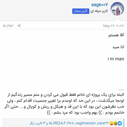
ن
sage007
ش
کاربر حرفه ای
کاربر ممتاز
ه
ا
:
#1,352
May 22, 2026
آقا هستم
انا سید
i m man
.....
البته برای یک پروژه ای خانم فقط قبول می کردن و منم مسیر زندگیم از
اونجا میگذشت ، در این حد که اومدم برا تغییر جنسیت اقدام کنم ، ولی
خب نظرشون این بود که با این قد و هیکل و ریش و کوپال و.... حتی اگر
خانمم بودم : )) بهم واجب بود که مرد بشم : ))
و
sara23
,
naghmeirani
,
ALIREZA.F.1988
و 3 کاربر دیگر
ا