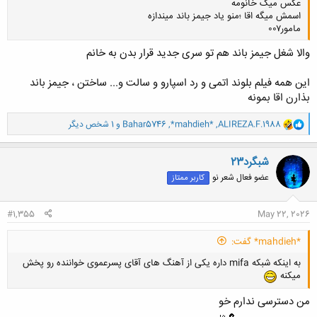
عکس میگ خانومه
اسمش میگه اقا ؛منو یاد جیمز باند میندازه
مامور۰۰۷
والا شغل جیمز باند هم تو سری جدید قرار بدن به خانم
این همه فیلم بلوند اتمی و رد اسپارو و سالت و... ساختن ، جیمز باند
بذارن اقا بمونه
کلیک کنید تا باز شود...
و
ALIREZA.F.1988
,
*mahdieh*
,
Bahar5746
و 1 شخص دیگر
ا
ک
ن
شبگرد23
ش
عضو فعال شعر نو
کاربر ممتاز
ه
ا
:
#1,355
May 22, 2026
*mahdieh* گفت:
به اینکه شبکه mifa داره یکی از آهنگ های آقای پسرعموی خواننده رو پخش
میکنه
من دسترسی ندارم خو