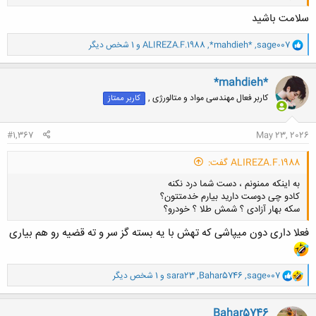
سلامت باشید
و
sage007
,
*mahdieh*
,
ALIREZA.F.1988
و 1 شخص دیگر
ا
کلیک کنید تا باز شود...
ک
ن
*mahdieh*
ش
کاربر فعال مهندسی مواد و متالورژی ,
کاربر ممتاز
ه
ا
:
#1,367
May 23, 2026
ALIREZA.F.1988 گفت:
به اینکه ممنونم ، دست شما درد نکنه
کادو چی دوست دارید بیارم خدمتتون؟
سکه بهار آزادی ؟ شمش طلا ؟ خودرو؟
فعلا داری دون میپاشی که تهش با یه بسته گز سر و ته قضیه رو هم بیاری
و
sage007
,
Bahar5746
,
sara23
و 1 شخص دیگر
کلیک کنید تا باز شود...
ا
ک
ن
Bahar5746