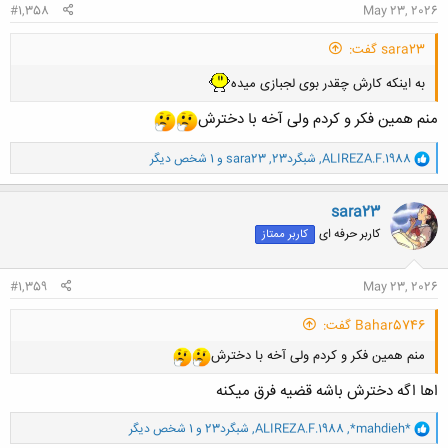
#1,358
May 23, 2026
sara23 گفت:
به اینکه کارش چقدر بوی لجبازی میده
منم همین فکر و کردم ولی آخه با دخترش
و
ALIREZA.F.1988
,
شبگرد23
,
sara23
و 1 شخص دیگر
ا
ک
ن
sara23
ش
کاربر حرفه ای
کاربر ممتاز
ه
ا
:
#1,359
May 23, 2026
Bahar5746 گفت:
منم همین فکر و کردم ولی آخه با دخترش
اها اگه دخترش باشه قضیه فرق میکنه
و
*mahdieh*
,
ALIREZA.F.1988
,
شبگرد23
و 1 شخص دیگر
ا