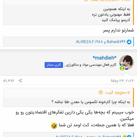
به اینکه همچنین
فقط مهمونی یادتون نره
آدرسو پیامک کنید
شمارتو ندارم پسر
و
Bahar5746
و
ALIREZA.F.1988
ا
کلیک کنید تا باز شود...
ک
ن
*mahdieh*
ش
کاربر فعال مهندسی مواد و متالورژی ,
کاربر ممتاز
ه
ا
:
#1,376
May 23, 2026
sage007 گفت:
به اینکه چرا کارخونه لکسوس یا معدن طلا نباشه ؟
خوب میبینم که بچه‌ها یکی یکی دارین تفکرهای اقتصادیتون رو رو
میکنین.
فعلا که با همین جمله‌ت، کت اومد تن شما
و