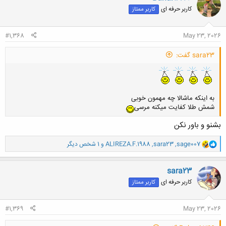
ش
کاربر حرفه ای
کاربر ممتاز
ه
ا
:
#1,368
May 23, 2026
sara23 گفت:
به اینکه ماشالا چه مهمون خوبی
شمش طلا کفایت میکنه مرسی
بشنو و باور نکن
و
sage007
,
sara23
,
ALIREZA.F.1988
و 1 شخص دیگر
ا
ک
ن
sara23
ش
کاربر حرفه ای
کاربر ممتاز
ه
ا
:
#1,369
May 23, 2026