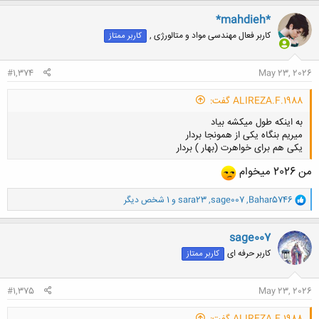
ک
کلیک کنید تا باز شود...
ن
*mahdieh*
ش
کاربر فعال مهندسی مواد و متالورژی ,
کاربر ممتاز
ه
ا
:
#1,374
May 23, 2026
ALIREZA.F.1988 گفت:
به اینکه طول میکشه بیاد
میریم بنگاه یکی از همونجا بردار
یکی هم برای خواهرت (بهار ) بردار
من 2026 میخوام
و
Bahar5746
,
sage007
,
sara23
و 1 شخص دیگر
ا
کلیک کنید تا باز شود...
ک
ن
sage007
ش
کاربر حرفه ای
کاربر ممتاز
ه
ا
:
#1,375
May 23, 2026
ALIREZA.F.1988 گفت: