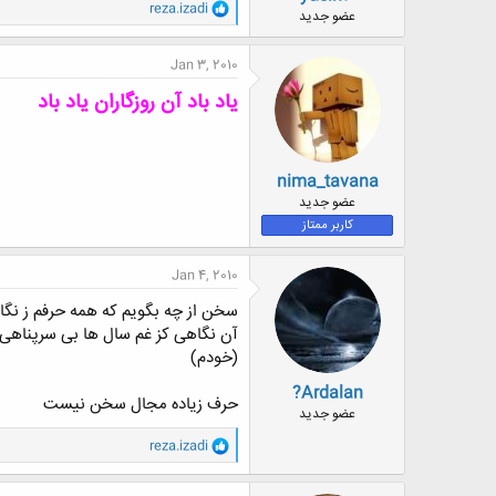
و
reza.izadi
ض
عضو جدید
ا
و
ک
ع
ن
Jan 3, 2010
ش
ه
یاد باد آن روزگاران یاد باد
ا
:
nima_tavana
عضو جدید
کاربر ممتاز
Jan 4, 2010
سخن از چه بگویم که همه حرفم ز نگا
آن نگاهی کز غم سال ها بی سرپناهی
(خودم)
?Ardalan
حرف زیاده مجال سخن نیست
عضو جدید
و
reza.izadi
ا
ک