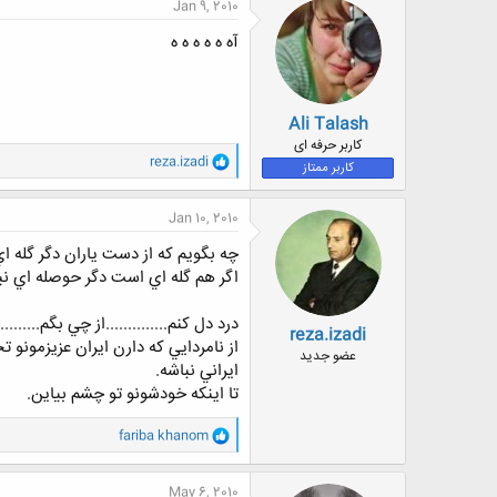
ن
Jan 9, 2010
ش
ه
آه ه ه ه ه ه
ا
:
Ali Talash
کاربر حرفه ای
و
reza.izadi
کاربر ممتاز
ا
ک
ن
Jan 10, 2010
ش
ه
چه بگويم كه از دست ياران دگر گله 
ا
اگر هم گله اي است دگر حوصله اي ن
:
درد دل كنم..............از چي بگم..........
reza.izadi
از نامردايي كه دارن ايران عزيزمونو ت
عضو جدید
ايراني نباشه.
تا اينكه خودشونو تو چشم بياين.
و
fariba khanom
ا
ک
ن
May 6, 2010