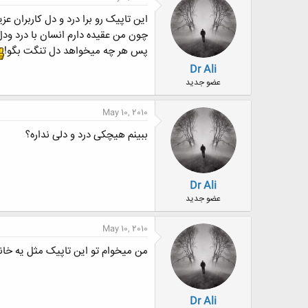
ش
ه
این تاپیک رو برا درد و دل کاربران ع
ا
چون من عقیده دارم انسان با درد و
:
پس هر چه میخواهد دل تنگت بگو!
Dr Ali
عضو جدید
May 10, 2010
ببینم هیچکی درد و دلی نداره؟
Dr Ali
عضو جدید
May 10, 2010
من میخوام تو این تاپیک مثل یه خانوا
Dr Ali