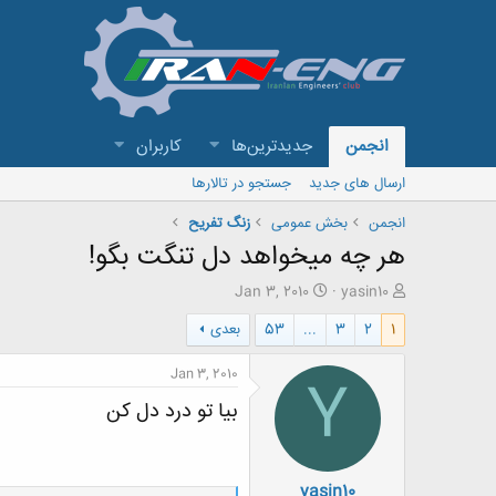
انجمن
جدیدترین‌ها
کاربران
ارسال های جدید
جستجو در تالارها
انجمن
بخش عمومی
زنگ تفريح
هر چه میخواهد دل تنگت بگو!
ش
ت
Jan 3, 2010
yasin10
ر
ا
1
2
3
...
53
بعدی
و
ر
ع
ی
ک
خ
Jan 3, 2010
Y
ن
ش
بیا تو درد دل کن
ن
ر
د
و
ه
ع
م
yasin10
و