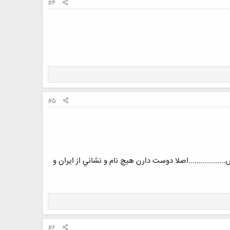
#4
#5
...............اصلا دوست دارن هيچ نام و نشاني از ايران و
#6