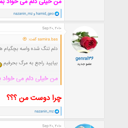
من خیلی دلم می خواد بمی
و
hamid_geo
و
nazanin_mz
ا
ک
ن
Sep 20, 2010
ش
ه
samira.bas گفت:
ا
:
دلم تنگ شده واسه بچگیام هم
genral36
بیایید راجع به مرگ بحرفیم
عضو جدید
من خیلی دلم می خواد ب
چرا دوست من ؟؟؟
و
nazanin_mz
ا
ک
ن
Sep 20, 2010