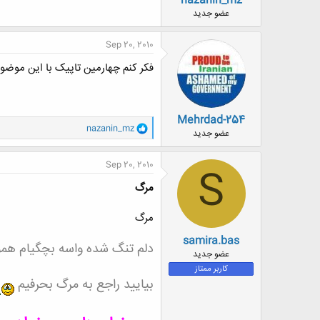
nazanin_mz
عضو جدید
Sep 20, 2010
فکر کنم چهارمین تاپیک با این موضوع
Mehrdad-254
و
nazanin_mz
عضو جدید
ا
ک
ن
Sep 20, 2010
S
ش
ه
مرگ
ا
:
مرگ
samira.bas
دلم تنگ شده واسه بچگیام همون
عضو جدید
کاربر ممتاز
بیایید راجع به مرگ بحرفیم