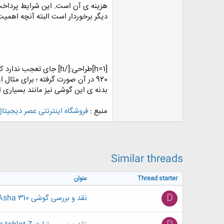
ض
و
دیگر برخوردار است البته آنچه اهمیت
ع
بدنه ی این گوشی نیز مانند بسیاری ا
منبع :
فروشگاه اینترنتی عصر دیجیتال
Similar threads
Thread starter
عنوان
D
نقد و بررسی گوشی Nokia Asha 310