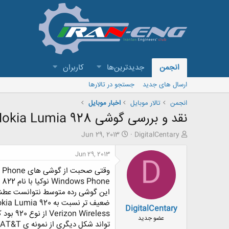
انجمن
جدیدترین‌ها
کاربران
ارسال های جدید
جستجو در تالارها
انجمن
تالار موبايل
اخبار موبایل
نقد و بررسی گوشی Nokia Lumia 928
ش
ت
Jun 29, 2013
DigitalCentary
ر
ا
و
ر
Jun 29, 2013
D
ع
ی
ک
خ
ن
ش
Windows Phone نوکیا با نام Nokia Lumia 822 به بازار عرضه شد.
ن
ر
این گوشی رده متوسط نتوانست عطش 
د
و
ضعیف تر نسبت به Nokia Lumia 920 از خود نشان داد.
DigitalCentary
ه
ع
م
عضو جدید
و