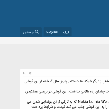
ورود
عضویت
جستجو
#1
بت از گوشی های Windows Phone نوکیا به میان می آید مسلم است که طرفداران شبکه ی AT&T بیشتر از دیگر شبکه ها هستند. پاییز سال گذشته اولین گوشی
چندان رده بالایی نداشت. این گوشی در بررسی عملکردی
Verizon Wireless از نوع 920 بود که نام نوکیا را تا بالاترین پله ی نردبان گوشی های Windows Phone بالا برد. Nokia Lumia 928 که به تازگی از آن رونمایی شدن می
 چیزی که توجهات را به این گوشی جلب می کند قیمت و شرایط پرداخت