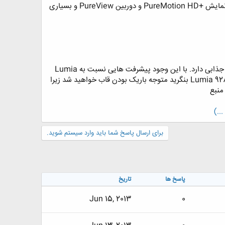
هزینه ی آن است. این شرایط پرداخت خریداران را وسوسه می کند. این گوشی از ویژگی خاص نوکیا مانند صفحه نمایش +PureMotion HD و دوربین PureView و بسیاری
[h=1]طراحی:[/h] جای تعجب ندارد که طراحی Lumia 928 شبیه به طراحی DNA است. Lumia 928 ظاهر زیبا و جذابی دارد. با این وجود پیشرفت هایی نسبت به Lumia
920 در آن صورت گرفته ؛ برای مثال این گوشی نسبت به Lumia 920 سبک تر و باریک تر است. اگر از کناره ها به Lumia 928 بنگرید متوجه باریک بودن قاب خواهید شد زیرا
منبع
..)
برای ارسال پاسخ شما باید وارد سیستم شوید.
پاسخ ها
تاریخ
Jun 15, 2013
0