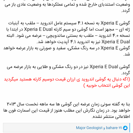
وضعیت استندبای خارج شده و تمامی عملکردها به وضعیت عادی باز می
گردد.
گوشی Xperia E به نسخه 4.1 سیستم عامل اندروید -- ملقب به آبنبات
ژله ای -- مجهز است اما گوشی دو سیم کارته Xperia E Dual در ابتدا با
نسخه 4.0 اندروید -- ملقب به بستنی ساندویچی -- عرضه می شود. البته
Xperia E Dual نیز به اندروید 4.1 آپدیت خواهد شد.
گوشی Xperia E در سه رنگ مشکی، سفید و صورتی به بازار عرضه خواهد
شد.
گوشی Xperia E Dual نیز در دو رنگ مشکی و طلایی به بازار عرضه می
گردد.
(اگه دنبال یه گوشی اندروید ی ارزان قیمت دوسیم کارته هستید میگردید
این گوشی انتخاب خوبیه )
بنا به گفته سونی زمان عرضه این گوشی ها سه ماهه نخست سال 2013
خواهد بود. در زمان نگارش این مطلب هنوز از قیمت این اسمارت فون ها
اطلاعاتی منتشر نشده.
و
bahare-71
و
Major Geologist
ا