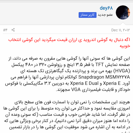
ک
ن
dey68
ش
عضو جدید
کاربر ممتاز
ه
ا
:
#4
Dec 11, 2012
اگه دنبال یه گوشی اندروید ی ارزان قیمت میگردید این گوشی انتخاب
خوبیه
این گوشی ها که سونی آنها را گوشی هایی مقرون به صرفه می داند، از
صفحه نمایش TFT با قطر 3.5 اینچ و رزولوشن 320 در 480 پیکسل
(HVGA) بهره می برند و پردازنده یک گیگاهرتزی تک هسته ای
Snapdragon MSM7227A کوالکام توان پردازشی آنها را فراهم می
آورد. Xperia E و Xperia E Dual به دوربین 3.2 مگاپیکسلی با فوکوس
خودکار و قابلیت فیلمبرداری VGA مجهزند.
هرچند این مشخصات را نمی توان با اسمارت فون های سطح بالای
امروزی مقایسه نمود و حداکثر می توان رده متوسط را برای این گوشی ها
در نظر گرفت، اما شاید طراحی خوب و قیمت مناسب (که سونی وعده آن
را داده اما هنوز میزان دقیق آنرا نمی دانیم)، در کنار برخی ویژگی هایی که
در ادامه به آن اشاره می شود موفقیت این گوشی ها را در بازار تضمین