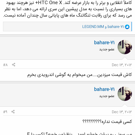
کاملاً انقلابی و برتر را به بازار عرضه کند. HTC One X+ نیز هرچند بهبود
های بسیاری را نسبت به مدل پیشین این سری ارائه می دهد، اما به نظر
می رسد که برای رقابت تنگاتنگ ماه های پایانی سال چندان آماده نیست.
و
bahare-71
و
LEGEND.MM
ا
ک
ن
bahare-71
ش
عضو جدید
ه
ا
:
#8
Dec 13, 2012
کاش قیمت میزدین....من میخوام یه گوشی اندرویدی بخرم
bahare-71
عضو جدید
#9
Dec 13, 2012
کسی قیمت نداره؟؟؟؟؟؟؟؟؟
من سونی رو بیشتر خوشم اومد....بنظرتون خوبه؟ اکسپریا E