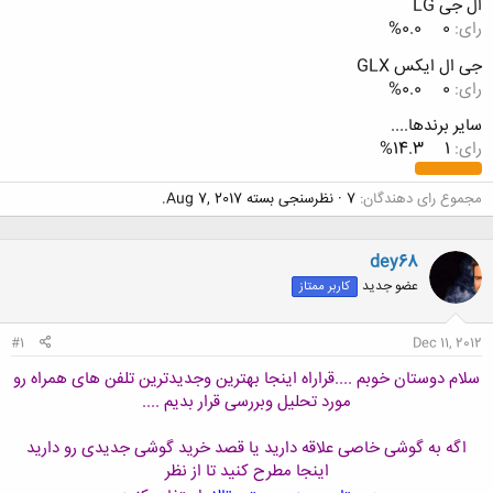
ال جی LG
رای:
0
0.0%
جی ال ایکس GLX
رای:
0
0.0%
سایر برندها....
رای:
1
14.3%
مجموع رای دهندگان
7
نظرسنجی بسته
Aug 7, 2017
.
dey68
عضو جدید
کاربر ممتاز
#1
Dec 11, 2012
سلام دوستان خوبم ....قراراه اینجا بهترین وجدیدترین تلفن های همراه رو
مورد تحلیل وبررسی قرار بدیم ....
اگه به گوشی خاصی علاقه دارید یا قصد خرید گوشی جدیدی رو دارید
اینجا مطرح کنید تا از نظر