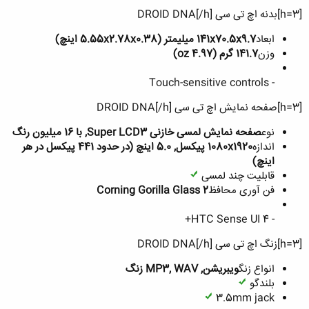
[h=3]بدنه اچ تی سی DROID DNA[/h]
ابعاد
141x70.5x9.7 میلیمتر (5.55x2.78x0.38 اینچ)
وزن
141.7 گرم (4.97 oz)
- Touch-sensitive controls
[h=3]صفحه نمایش اچ تی سی DROID DNA[/h]
نوع
صفحه نمایش لمسی خازنی Super LCD3, با 16 میلیون رنگ
اندازه
1080x1920 پیکسل, 5.0 اینچ (در حدود 441 پیکسل در هر
اینچ)
قابلیت چند لمسی
فن آوری محافظ
Corning Gorilla Glass 2
- HTC Sense UI 4+
[h=3]زنگ اچ تی سی DROID DNA[/h]
انواع زنگ
ویبریشن, MP3, WAV زنگ
بلندگو
3.5mm jack