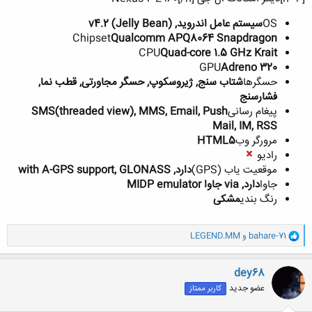
OS
سیستم عامل اندروید, v4.2 (Jelly Bean)
Chipset
Qualcomm APQ8064 Snapdragon
CPU
Quad-core 1.5 GHz Krait
GPU
Adreno 320
حسگرها
شتاب سنج, ژیروسکوپ, حسگر مجاورتی, قطب نما,
فشارسنج
پیغام رسانی
SMS(threaded view), MMS, Email, Push
Mail, IM, RSS
مرورگر وب
HTML5
رادیو
موقعیت یاب (GPS)
دارد, with A-GPS support, GLONASS
جاوا
دارد, via جاوا MIDP emulator
رنگ بندی
مشكی
و
bahare-71
و
LEGEND.MM
ا
ک
ن
dey68
ش
عضو جدید
کاربر ممتاز
ه
ا
: