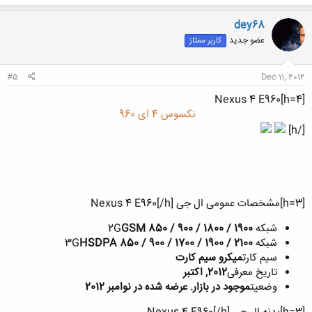
ک
ن
dey68
ش
عضو جدید
کاربر ممتاز
ه
ا
:
#5
Dec 11, 2012
[h=4]Nexus 4 E960
نکسوس 4 ای 960
[/h]
[h=3]مشخصات عمومی ال جی Nexus 4 E960[/h]
شبکه 2G
GSM 850 / 900 / 1800 / 1900
شبکه 3G
HSDPA 850 / 900 / 1700 / 1900 / 2100
سیم کارت
میکرو سیم کارت
تاریخ معرفی
2012, اکتبر
وضعیت
موجود در بازار. عرضه شده در نوامبر 2012