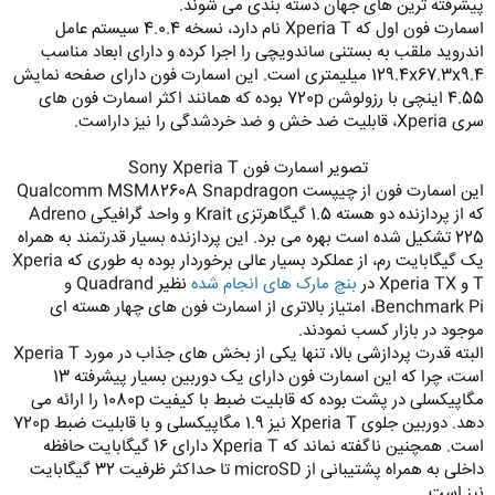
پیشرفته ترین های جهان دسته بندی می شوند.
اسمارت فون اول که Xperia T نام دارد، نسخه 4.0.4 سیستم عامل
اندروید ملقب به بستنی ساندویچی را اجرا کرده و دارای ابعاد مناسب
129.4x67.3x9.4 میلیمتری است. این اسمارت فون دارای صفحه نمایش
4.55 اینچی با رزولوشن 720p بوده که همانند اکثر اسمارت فون های
سری Xperia، قابلیت ضد خش و ضد خردشدگی را نیز داراست.
تصویر اسمارت فون Sony Xperia T​
این اسمارت فون از چیپست Qualcomm MSM8260A Snapdragon
که از پردازنده دو هسته 1.5 گیگاهرتزی Krait و واحد گرافیکی Adreno
225 تشکیل شده است بهره می برد. این پردازنده بسیار قدرتمند به همراه
یک گیگابایت رم، از عملکرد بسیار عالی برخوردار بوده به طوری که Xperia
T و Xperia TX در
بنچ مارک های انجام شده
نظیر Quadrand و
Benchmark Pi، امتیاز بالاتری از اسمارت فون های چهار هسته ای
موجود در بازار کسب نمودند.​
البته قدرت پردازشی بالا، تنها یکی از بخش های جذاب در مورد Xperia T
است، چرا که این اسمارت فون دارای یک دوربین بسیار پیشرفته 13
مگاپیکسلی در پشت بوده که قابلیت ضبط با کیفیت 1080p را ارائه می
دهد. دوربین جلوی Xperia T نیز 1.9 مگاپیکسلی و با قابلیت ضبط 720p
است. همچنین ناگفته نماند که Xperia T دارای 16 گیگابایت حافظه
داخلی به همراه پشتیبانی از microSD تا حداکثر ظرفیت 32 گیگابایت
نیز است.​