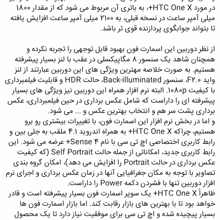
در مورد HTC One X+، به باتری آن مربوط می شود که از مقدار 1800
میلی آمپر ساعت در نسخه قبلی، به 2100 میلی آمپر ساعت افزایش یافته
تا بتواند جوابگوی پردازنده قوی تر باشد.
از نظر دوربین این اسمارت فون بهبود قابل توجهی را تجربه نکرده و
همچنان شاهد یک سنسور 8 مگاپیکسلی در عقب با لنز بسیار پیشرفته
هستیم. به صورت خلاصه مهترین ویژگی های این دوربین عبارتند از لنز
واید F2.0، سنسور Back-illuminated، حالت HDR و قابلیت فیلمبرداری
با کیفیت 1080p. البته نرم افزار همراه این دوربین نیز ویژگی های بسیار
پیشرفته ای را داراست که شامل عکس برداری در حین فیلمبرداری، عکس
برداری پشت سر هم و انتخاب بهترین عکس و ... می شود.
و اما در بخش نرم افزار این اسمارت فون، با تغییرات بیشتری رو برو
هستیم، چراکه HTC One X+ به همراه اندروید 4.1 ملقب به جلی بین و
رابط کاربری اختصاصی اچ تی سی با نام Sense 4+ عرضه می شود. این
رابط کاربری جدید، امکاناتی از جمله حالت Self Portrait (که کیفیت
عکس برداری در حالت Portrait را افزایش می دهد)، امکان گروه بندی
تصاویر با توجه به مکان جغرافیایی آنها در زمان عکس برداری و اجرای نرم
افزار دوربین تنها با فشردن دکمه Power را داراست.
ظاهراً HTC One X+ یک سوپر اسمارت فون بسیار پیشرفته است و قادر
خواهد بود تا با بهترین های بازار رقابت کند. اما بازار اسمارت فون ها
بسیار پیچیده شده و اچ تی سی برای موفقیت نیاز دارد تا یک محصول