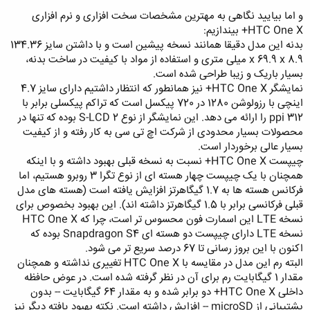
و اما بیایید نگاهی به مهترین مشخصات سخت افزاری و نرم افزاری
HTC One X+ بیندازیم:
بدنه این مدل دقیقا همانند نسخه پیشین است و با داشتن سایز 134.36
x 69.9 x 8.9 میلی متری و استفاده از مواد با کیفیت در ساخت بدنه،
بسیار باریک و زیبا طراحی شده است.
نمایشگر HTC One X+ نیز همانطور که انتظار داشتیم دارای سایز 4.7
اینچی با رزولوشن 1280 در 720 پیکسل است که تراکم پیکسلی برابر با
312 ppi را ارائه می دهد. این نمایشگر از نوع S-LCD 2 بوده که تنها در
محصولات بسیار محدودی از شرکت اچ تی سی به کار رفته و از کیفیت
بسیار عالی برخوردار است.
چیپست HTC One X+ نسبت به نسخه قبلی بهبود داشته و با اینکه
همچنان با یک چیپست چهار هسته ای از نوع تگرا 3 روبرو هستیم، اما
فرکانس هسته ها به 1.7 گیگاهرتز افزایش یافته است (هسته های مدل
قبلی فرکانسی برابر با 1.5 گیگاهرتز داشته اند). این بهبود بخصوص برای
نسخه LTE این اسمارت فون محسوس تر است، چرا که HTC One X
نسخه LTE دارای چیپست دو هسته ای Snapdragon S4 بوده که
اکنون با این بروز رسانی تا 67 درصد سریع تر می شود.
البته رم این مدل در مقایسه با HTC One X تغییری نداشته و همچنان
مقدار 1 گیگابایت رم برای آن در نظر گرفته شده است. در عوض حافظه
داخلی HTC One X+ دو برابر شده و به مقدار 64 گیگابایت -- بدون
پشتیبانی از microSD -- افزایش داشته است. نکته بهبود یافته دیگر نیز