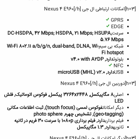
[h=3]امکانات ارتباطی ال جی Nexus 4 E960[/h]
GPRS
EDGE
سرعت
DC-HSDPA, 42 Mbps; HSDPA, 21 Mbps; HSUPA,
5.76 Mbps
شبکه بی سیم
Wi-Fi 802.11 a/b/g/n, dual-band, DLNA, Wi-
Fi hotspot
بلوتوث
دارد, v4.0 with A2DP
NFC
USB
دارد, microUSB (MHL) v2.0
[h=3]دوربین ال جی Nexus 4 E960[/h]
اصلی
8 مگاپیکسل, 3264x2448 پیکسل, فوکوس اتوماتیک, فلش
LED
دیگر امکانات
فوکوس لمسی (touch focus), ثبت اطلاعات مکانی
(geo-tagging), تشخیص چهره, photo sphere
فیلم برداری
دارد, فیلم برداری 1080p با سرعت 30 فریم در ثانیه
ثانویه
دارد, 1.3 مگاپیکسل
[h=3]دیگر امکانات ال جی Nexus 4 E960[/h]