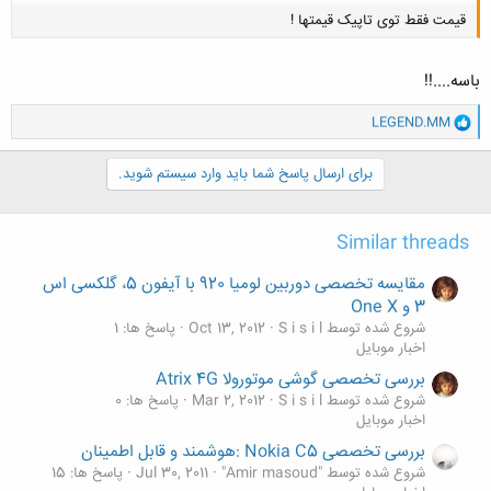
قیمت فقط توی تاپیک قیمتها !
باسه....!!
و
LEGEND.MM
ا
ک
کلیک کنید تا باز شود...
ن
برای ارسال پاسخ شما باید وارد سیستم شوید.
ش
ه
ا
Similar threads
:
مقایسه تخصصی دوربین لومیا 920 با آیفون 5، گلکسی اس
3 و One X
شروع شده توسط S i s i l
Oct 13, 2012
پاسخ ها: 1
اخبار موبایل
بررسی تخصصی گوشی موتورولا Atrix 4G
شروع شده توسط S i s i l
Mar 2, 2012
پاسخ ها: 0
اخبار موبایل
بررسی تخصصی Nokia C5 :هوشمند و قابل اطمینان
شروع شده توسط "Amir masoud"
Jul 30, 2011
پاسخ ها: 15