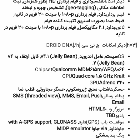
دیگر امکانات
عکسبرداری و فیلم برداری HD بطور همزمان, ثبت
اطلاعات مکانی (geo-tagging), تشخیص چهره و لبخند
فیلم برداری
دارد, فیلم برداری 1080p با سرعت 30 فریم در ثانیه,
ضبط صدا بصورت استریو, تثبیت کننده فیلم
ثانویه
دارد, 2.1 مگاپیکسل, فیلم برداری 1080p با سرعت 30 فریم در
ثانیه
[h=3]دیگر امکانات اچ تی سی DROID DNA[/h]
OS
سیستم عامل اندروید, v4.1 (Jelly Bean), قابل ارتقاء به v4
.2 (Jelly Bean)
Chipset
Qualcomm MDM615m/APQ8064
CPU
Quad-core 1.5 GHz Krait
GPU
Adreno 320
حسگرها
شتاب سنج, ژیروسکوپ, حسگر مجاورتی, قطب نما
پیغام رسانی
SMS (threaded view), MMS, Email, Push
Email
مرورگر وب
HTML5
رادیو
TBD
موقعیت یاب (GPS)
دارد, with A-GPS support, GLONASS
جاوا
دارد, via جاوا MIDP emulator
رنگ بندی
مشكی