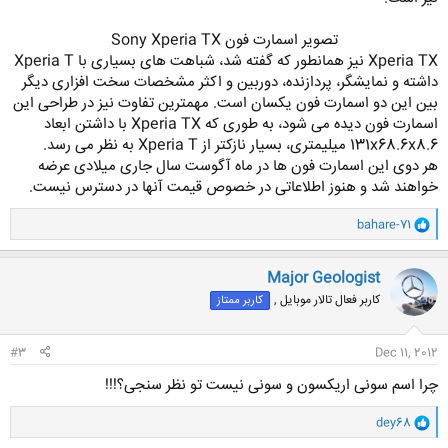
تصویر اسمارت فون Sony Xperia TX​
Xperia TX نیز همانطور که گفته شد، شباهت های بسیاری با Xperia T
داشته و نمایشگر، پردازنده، دوربین و اکثر مشخصات سخت افزاری دیگر
بین این دو اسمارت فون یکسان است. مهمترین تفاوت نیز در طراحی این
اسمارت فون دیده می شود، به طوری که Xperia TX با داشتن ابعاد
131x68.6x8.6 میلیمتری، بسیار نازکتر از Xperia T به نظر می رسد.
هر دوی این اسمارت فون ها در ماه آگوست سال جاری میلادی عرضه
خواهند شد و هنوز اطلاعاتی در خصوص قیمت آنها در دسترس نیست.
و
bahare-71
ا
ک
ن
Major Geologist
ش
کاربر فعال تالار موبایل ,
کاربر ممتاز
ه
ا
:
#3
Dec 11, 2012
چرا اسم سونی اریکسون و سونی نیست تو نظر سنجی؟!!!
و
dey68
ا