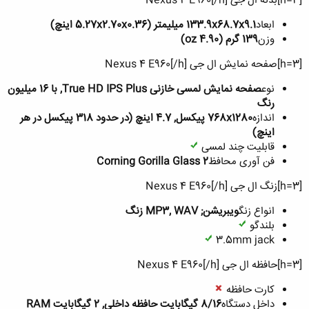
[h=3]بدنه ال جی Nexus 4 E960[/h]
ابعاد
133.9x68.7x9.1 میلیمتر (5.27x2.70x0.36 اینچ)
وزن
139 گرم (4.90 oz)
[h=3]صفحه نمایش ال جی Nexus 4 E960[/h]
نوع
صفحه نمایش لمسی خازنی True HD IPS Plus, با 16 میلیون
رنگ
اندازه
768x1280 پیکسل, 4.7 اینچ (در حدود 318 پیکسل در هر
اینچ)
قابلیت چند لمسی
فن آوری محافظ
Corning Gorilla Glass 2
[h=3]زنگ ال جی Nexus 4 E960[/h]
انواع زنگ
ویبریشن; MP3, WAV زنگ
بلندگو
3.5mm jack
[h=3]حافظه ال جی Nexus 4 E960[/h]
کارت حافظه
داخل دستگاه
8/16 گیگابایت حافظه داخلی, 2 گیگابایت RAM