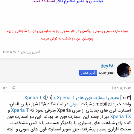
دوستان
و
مدیر محترم تالار
استفاده کنید.
توجه مارک سونی وسونی اریکسون در نظر سنجی وجود نداره چون دوباره شایعاتی از بهم
پیوستن این دو شرکت به گوش میرسه
آخرین ویرایش:
Dec 11, 2012
dey68
عضو جدید
کاربر ممتاز
#2
Dec 11, 2012
[h=3]
معرفی اسمارت فون های Xperia T و Xperia TX
[/h]
واحد خبر mobile.ir : شرکت
سونی
در نمایشگاه IFA شهر برلین آلمان،
اسمارت فون های جدیدی از سری Xperia معرفی نمود که
Xperia T
و
Xperia TX
نیز از جمله این اسمارت فون ها بودند. این دو اسمارت فون
که دارای شباهت های بسیاری با یکدیگر هستند، با داشتن مشخصات
سخت افزاری بسیار پیشرفته، جزو سوپر اسمارت فون های سونی و البته