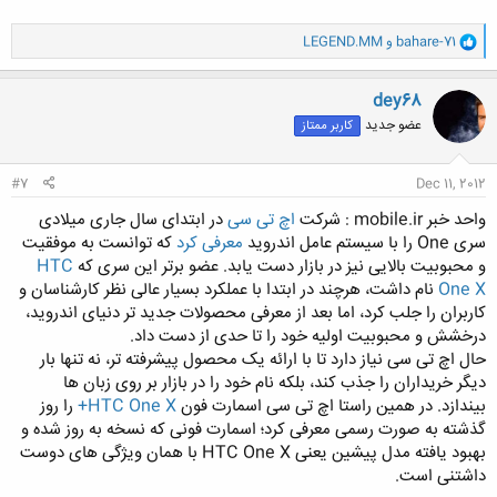
و
bahare-71
و
LEGEND.MM
ا
ک
ن
dey68
ش
عضو جدید
کاربر ممتاز
ه
ا
:
#7
Dec 11, 2012
واحد خبر mobile.ir : شرکت
اچ تی سی
در ابتدای سال جاری میلادی
سری One را با سیستم عامل اندروید
معرفی کرد
که توانست به موفقیت
و محبوبیت بالایی نیز در بازار دست یابد. عضو برتر این سری که
HTC
One X
نام داشت، هرچند در ابتدا با عملکرد بسیار عالی نظر کارشناسان و
کاربران را جلب کرد، اما بعد از معرفی محصولات جدید تر دنیای اندروید،
درخشش و محبوبیت اولیه خود را تا حدی از دست داد.
حال اچ تی سی نیاز دارد تا با ارائه یک محصول پیشرفته تر، نه تنها بار
دیگر خریداران را جذب کند، بلکه نام خود را در بازار بر روی زبان ها
بیندازد. در همین راستا اچ تی سی اسمارت فون
HTC One X+
را روز
گذشته به صورت رسمی معرفی کرد؛ اسمارت فونی که نسخه به روز شده و
بهبود یافته مدل پیشین یعنی HTC One X با همان ویژگی های دوست
داشتنی است.