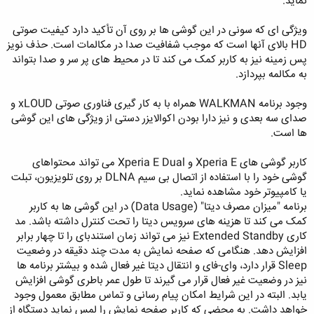
نماید.
ویژگی ای که سونی در این گوشی ها بر روی آن تأکید دارد کیفیت صوتی
HD بالای آنها است که موجب شفافیت صدا در مکالمات است. حذف نویز
پس زمینه نیز به کاربر کمک می کند تا در محیط های پر سر و صدا بتواند
به مکالمه بپردازد.
وجود برنامه WALKMAN همراه با به کار گیری فناوری صوتی xLOUD و
صدای سه بعدی و نیز دارا بودن اکوالایزر دستی از ویژگی های این گوشی
ها است.
کاربر گوشی های Xperia E و Xperia E Dual می تواند محتواهای
گوشی خود را با استفاده از اتصال بی سیم DLNA بر روی تلویزیون، تبلت
یا کامپیوتر خود مشاهده نماید.
برنامه "میزان مصرف دیتا" (Data Usage) در این گوشی ها به کاربر
کمک می کند تا هزینه های سرویس دیتا را تحت کنترل داشته باشد. مد
کاری Extended Standby نیز می تواند زمان استندبای را تا چهار برابر
افزایش دهد. هنگامی که صفحه نمایش به مدت چند دقیقه در وضعیت
Sleep قرار دارد، وای-فای و انتقال دیتا غیر فعال شده و بیشتر برنامه ها
نیز در وضعیت غیر فعال قرار می گیرند تا طول عمر باطری گوشی افزایش
یابد. البته در این شرایط امکان پیام رسانی و تماس مطابق معمول وجود
خواهد داشت. به محضی که کاربر صفحه نمایش را لمس نماید دستگاه از