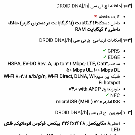
[h=3]حافظه اچ تی سی DROID DNA[/h]
کارت حافظه
داخل دستگاه
16 گیگابایت (11 گیگابایت در دسترس کاربر) حافظه
داخلی, 2 گیگابایت RAM
[h=3]امکانات ارتباطی اچ تی سی DROID DNA[/h]
GPRS
EDGE
سرعت
HSPA, EV-DO Rev. A, up to 3.1 Mbps; LTE, Cat3,
50 Mbps UL, 100 Mbps DL
شبکه بی سیم
Wi-Fi 802.11 a/b/g/n, Wi-Fi Direct, DLNA, Wi-
Fi hotspot
بلوتوث
دارد, v4.0 with A2DP
NFC
USB
دارد, microUSB (MHL) v2.0
[h=3]دوربین اچ تی سی DROID DNA[/h]
اصلی
8 مگاپیکسل, 3264x2448 پیکسل, فوکوس اتوماتیک, فلش
LED