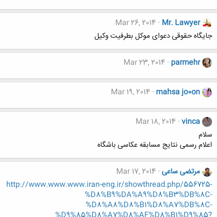
Mar 26, 2014
Mr. Lawyer
جایگاه حقوقی دعوای موکل بطرفیت وکیل
Mar 23, 2014
parmehr
Mar 19, 2014
mahsa jo0on
Mar 18, 2014
vinca
سلام
اعلام رسمی نتایج مسابقه عکاسی باشگاه
مرتضی ساعی
Mar 17, 2014
http://www.www.www.iran-eng.ir/showthread.php/556725-
%D8%B9%DA%A9%D8%B3%DB%8C-
%D8%A8%D8%B1%D8%A7%DB%8C-
%D9%85%D8%A7%D8%AF%D8%B1%D9%85?