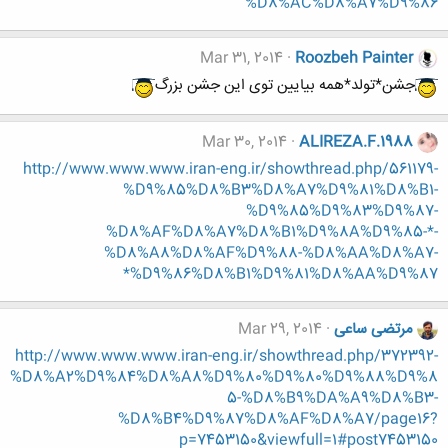
%D8%AC%D8%A7%D9%86
Mar 31, 2014
Roozbeh Painter
جشن*تولد*همه بیایین توی این جشن بزرگ
Mar 30, 2014
ALIREZA.F.1988
http://www.www.www.iran-eng.ir/showthread.php/561179-
%D9%85%D8%B3%D8%A7%D9%81%D8%B1-
%D9%85%D9%83%D9%87-
%D8%AF%D8%A7%D8%B1%D9%8A%D9%85-*-
%D8%A8%D8%AF%D9%88-%D8%AA%D8%A7-
%D9%86%D8%B1%D9%81%D8%AA%D9%87*
مرتضی ساعی
Mar 29, 2014
http://www.www.www.iran-eng.ir/showthread.php/372392-
%D8%A2%D9%84%D8%A8%D9%80%D9%80%D9%88%D9%8
5-%D8%B9%DA%A9%D8%B3-
%D8%B4%D9%87%D8%AF%D8%A7/page16?
p=7453150&viewfull=1#post7453150