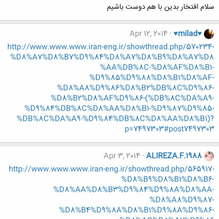
سلام افتخار بدین با هم دوست باشیم
Apr 12, 2014
♥milad♥
http://www.www.www.iran-eng.ir/showthread.php/570234-
%D8%A7%D8%B7%D9%84%D8%A7%D8%B9%D8%A7%D8
%AA%DB%8C-%D8%AF%D8%B1-
%D9%85%D9%88%D8%B1%D8%AF-
%D8%A8%D9%86%D8%B2%DB%8C%D9%86-
%D8%B2%D8%AF%D9%86-(%DB%8C%DA%A9-
%D9%84%DB%8C%D8%AA%D8%B1-%D9%87%D9%85-
%DB%8C%DA%A9-%D9%84%DB%8C%D8%AA%D8%B1)?
p=7497303#post7497303
Apr 3, 2014
ALIREZA.F.1988
http://www.www.www.iran-eng.ir/showthread.php/565917-
%D8%B9%D8%B1%D8%B6-
%D8%AA%D8%B3%D9%84%D9%8A%D8%AA-
%D8%A8%D9%87-
%D8%B4%D9%8A%D8%B1%D9%8A%D9%86-