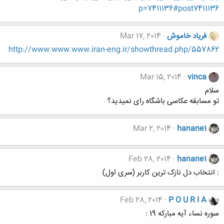
p=7411136#post7411136
فریاد خاموش
Mar 17, 2014
http://www.www.www.iran-eng.ir/showthread.php/557862
Mar 15, 2014
vinca
سلام
تو مسابقه عکاسی باشگاه رای نمیدید؟
Mar 2, 2014
hanane1
Feb 28, 2014
hanane1
: انتخاب دل نازک ترین کاربر (سری اول)
Feb 28, 2014
P O U R I A
سوره نساء آیه مبارکه 19 :