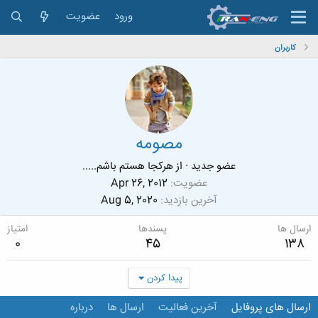
ورود
عضویت
کاربران
مصومه
عضو جدید
·
از
هرکجا هستم باشم.....
عضویت
Apr 26, 2012
آخرین بازدید
Aug 5, 2020
ارسال ها
پسندها
امتیاز
0
45
138
پیدا کردن
ارسال های پروفایل
آخرین فعالیت
ارسال ها
درباره