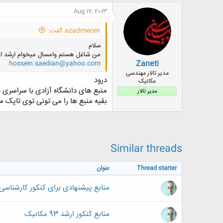
ض
Aug 17, 2013
و
ع
azadmecen گفت:
سلام
من شاغل هستم وامسال میخوام ارشد ازاد
Zaneti
hossein.saedian@yahoo.com
مدیر تالار مهندسی
درود
مکانیک
منبع های دانشگاه آزادی با سراسری ف
مدیر تالار
بقیه منبع ها را می تونی توی تاپک 
Similar threads
Thread starter
عنوان
منابع پیشنهادی برای کنکور کارشناسی 
منابع کنکور ارشد 93 مکانیک