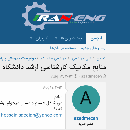
انجمن
جدیدترین‌ها
کاربران
ارسال های جدید
جستجو در تالارها
انجمن
فنی مهندسی
مهندسی مکانیک
درخواست ، پرسش و پا
منابع مکانیک کارشناسی ارشد دانشگاه ا
ش
ت
Aug 17, 2013
azadmecen
ر
ا
و
ر
Aug 17, 2013
A
ع
ی
سلام
ک
خ
ن
ش
من شاغل هستم وامسال میخوام ارشد از
ن
ر
کنید!
د
و
hossein.saedian@yahoo.com
azadmecen
ه
ع
م
عضو جدید
و