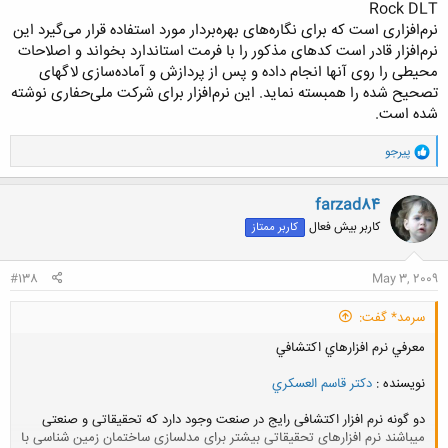
Rock DLT
نرم‌افزاری است كه برای نگاره‌های بهره‌بردار مورد استفاده قرار می‌گیرد این
نرم‌افزار قادر است کدهای مذكور را با فرمت استاندارد بخواند و اصلاحات
محیطی را روی آنها انجام داده و پس از پردازش و آماده‌سازی لاگهای
تصحیح شده را همبسته نماید. این نرم‌افزار برای شركت ملی‌حفاری نوشته
شده است.
و
پیرجو
ا
ک
ن
farzad84
ش
کاربر بیش فعال
کاربر ممتاز
ه
ا
:
#138
May 3, 2009
سرمد* گفت:
معرفي نرم افزارهاي اكتشافي
نويسنده :
دکتر قاسم العسکري
دو گونه نرم افزار اكتشافی رایج در صنعت وجود دارد كه تحقیقاتی و صنعتی
میباشند نرم افزارهای تحقیقاتی بیشتر برای مدلسازی ساختمان زمین شناسی با