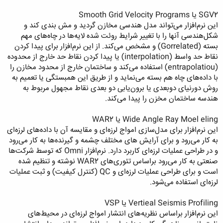
SGV2 يا Smooth Grid Velocity Programs
این نرم‌افزار می‌تواند مدل هندسی مخازن گردید و مش بندی كند و
شكل‌هندسی آنها را با تغییر شرایط روئت شده لایه‌ها در چاه‌های مهم
بسته (Gorrelated) و مشخص می‌كند. از این نرم‌افزار برای پیدا كردن
نقاط حد واسط (interpolation) یا پیدا كردن نقاط حد خارج از محدوده
(entrapolatiou) استفاده می‌كند و ساختمان خارج از محدود مخازن را
با داده‌های چاه هم بسته می‌نماید و از طریق این همبستگی یا تعمیم به
روش دورنیای دوبعدی یا برون‌یابی دو بعدی نقاط مجهول مربوط به
هندسه ساختمان مخزن را پیدا می‌كند.
Wide Angle Ray Moel eling يا WAR2
این نرم‌افزار برای مدل‌سازی امواج لرزه‌ای و مقایسه آن با داده‌های لرزه‌ای
به كار می‌رود و برای آرایش ‌های مختلف چشمه و گیرنده‌ها به كار می‌رود
و در طراحی عملیات لرزه‌ای كاربرد دارد. نرم‌افزار Omni كه توسط شركت‌ها
صنعتی به كار می‌رود براساس تئوری‌های WAR2 نوشته و تنظیم شده
است و برای طراحی عملیات لرزه‌ای و QC (كنترل كیفیت) و ثبت عملیات
لرزه‌ای استفاده می‌شود.
Vertieal Seismis Profiling يا VSP
این نرم‌افزار براساس نظریه‌های انتشار امواج لرزه‌ای در محیط‌های