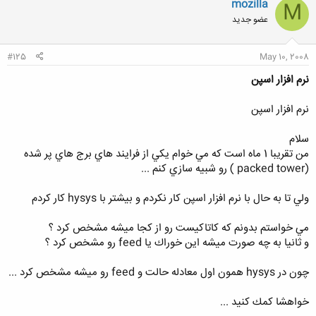
mozilla
M
عضو جدید
#125
May 10, 2008
نرم افزار اسپن
نرم افزار اسپن
سلام
من تقريبا 1 ماه است كه مي خوام يكي از فرايند هاي برج هاي پر شده
(packed tower ) رو شبيه سازي كنم ...
ولي تا به حال با نرم افزار اسپن كار نكردم و بيشتر با hysys كار كردم
مي خواستم بدونم كه كاتاكيست رو از كجا ميشه مشخص كرد ؟
و ثانيا به چه صورت ميشه اين خوراك يا feed رو مشخص كرد ؟
چون در hysys همون اول معادله حالت و feed رو ميشه مشخص كرد ...
خواهشا كمك كنيد ...