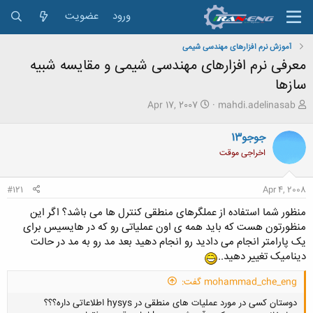
ورود
عضویت
آموزش نرم افزارهای مهندسی شیمی
معرفی نرم افزارهای مهندسی شیمی و مقایسه شبیه
سازها
ش
ت
Apr 17, 2007
mahdi.adelinasab
ر
ا
و
ر
جوجو13
ع
ی
اخراجی موقت
ک
خ
ن
ش
ن
ر
#121
Apr 4, 2008
د
و
ه
ع
منظور شما استفاده از عملگرهای منطقی کنترل ها می باشد؟ اگر این
م
منظورتون هست که باید همه ی اون عملیاتی رو که در هایسیس برای
و
یک پارامتر انجام می دادید رو انجام دهید بعد مد رو به مد در حالت
ض
دینامیک تغییر دهید..
و
ع
mohammad_che_eng گفت:
دوستان کسی در مورد عملیات های منطقی در hysys اطلاعاتی داره؟؟؟