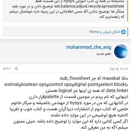
متاسفانه در همه ی کتب آموزش hysys از این قسمت فقط
set,balance,adjust,recycle,spreadsheet توضیح دادن و در مورد بقیه
عملگر ها توضیح ندادن.اگه مسی اطلاعاتی در این زمینه داره خوشحال میشم
که راهنماییم کنه.
و
اشکان فروتن
و
Niima
کلیک کنید تا باز شود...
ا
ک
ن
mohammad_che_eng
ش
عضو جدید
ه
ا
:
#122
Apr 5, 2008
مثلا massbal که جز sub_flowsheet
یاselect blockوdigital pointوcontrol opsوboolean opsوextrnal
data linker که همه ی اینها جز logical هستن.
اینهایی که نام بردم در سومین قسمت از paletteقرار دارن.
در کتابهایی که من در مورد hysys از مهندس باغمیشه و سرکار خانوم
خلجی که کتاب دوم از انتشارات دیباگران هست و کتاب خوب و تقریبا
کاملیه هیچ توضیحی در این موارد داده نشده.
اگر کسی کتابی داره که این موارد را توضیح داده باشه .خیلی ممنون
میشم اگه به من معرفی کنه.