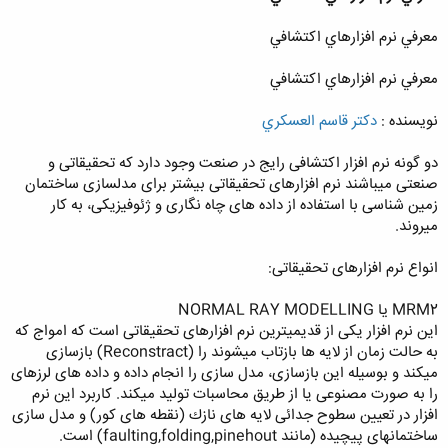
معرفي نرم افزارهاي اكتشافي
معرفي نرم افزارهاي اكتشافي
نويسنده :
دکتر قاسم العسکري
دو گونه نرم افزار اكتشافی رایج در صنعت وجود دارد كه تحقیقاتی و
صنعتی میباشند نرم افزارهای تحقیقاتی بیشتر برای مدلسازی ساختمان
زمین شناسی با استفاده از داده های چاه نگاری و ژئوفیزیكی، به كار
میروند.
انواع نرم‌ افزارهای تحقیقاتی:
MRM2 يا NORMAL RAY MODELLING
این نرم افزار یكی از قدیمیترین نرم افزارهای تحقیقاتی است كه امواج كه
به حالت زمان از لایه ها بازتاب میشوند را (Reconstract) بازسازی
میكند و بوسیله این بازسازی، مدل سازی را انجام داده و داده های لرزهای
را به صورت مصنوعی یا از طریق محاسبات تولید میكند. كاربرد این نرم
افزار در تعیین سطوح جدائی لایه های نازك (نقطه های كور) و مدل سازی
ساختمانهای پیچیده (مانند faulting,folding,pinehout) است.