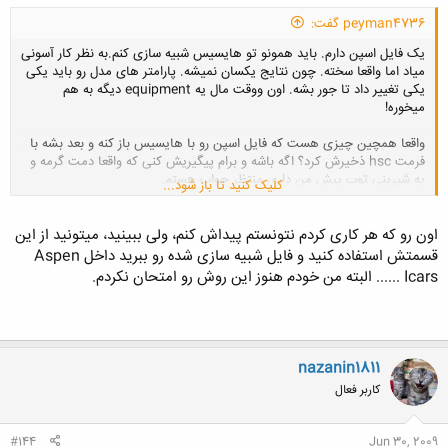
peyman4736 گفت:
یک فایل اسپن دارم. باید همونو تو هایسیس شبیه سازی کنم.به نظر کار آسونی
میاد اما واقعا سخته. چون نتایج یکسان نمیشه. پارامتر های مدل رو باید یکی
یکی تغییر داد تا جور بشه. اون ووقت مال یه equipment دیگه به هم
میخوره!
واقعا همچین چیزی هست که فایل اسپن رو با هایسیس باز کنه و بعد بشه با
فرمت hsc ذخیرش کرد؟ اگه باشه و برام پیگیریش کنی که واقعا دمت گرمه و
یه شیرینی توپ پیش من داری.منتظر جواب هستم.
کلیک کنید تا باز شود...
اون رو که هر کاری کردم نتونستم پیداش کنم، ولی ببینید، میتونید از این
قسمتش استفاده کنید و فایل شبیه سازی شده رو ببرید داخل Aspen
Icars ...... البته من خودم هنوز این روش رو امتحان نکردم.
nazanin1811
کاربر فعال
#144
Jun 30, 2009