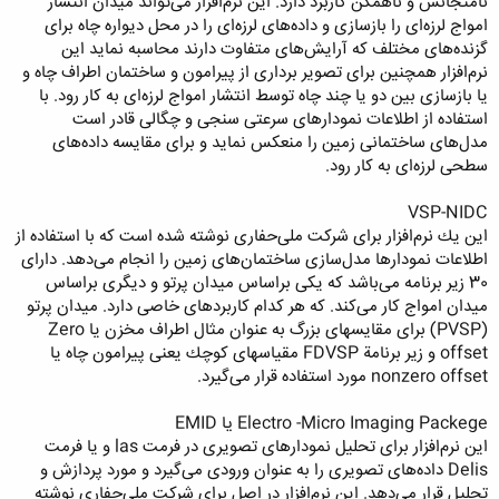
نامتجانس و ناهمگن كاربرد دارد. این نرم‌افزار می‌تواند میدان انتشار
امواج لرزه‌ای را بازسازی و داده‌های لرزه‌ای را در محل دیواره چاه برای
گزنده‌های مختلف كه آرایش‌های متفاوت دارند محاسبه نماید این
نرم‌افزار همچنین برای تصویر برداری از پیرامون و ساختمان اطراف چاه و
یا بازسازی بین دو یا چند چاه توسط انتشار امواج لرزه‌ای به كار رود. با
استفاده از اطلاعات نمودارهای سرعتی سنجی و چگالی قادر است
مدل‌های ساختمانی زمین را منعكس نماید و برای مقایسه داده‌های
سطحی لرزه‌ای به كار رود.
VSP-NIDC
این یك نرم‌افزار برای شركت ملی‌حفاری نوشته شده است كه با استفاده از
اطلاعات نمودار‌ها مدل‌سازی ساختمان‌های زمین را انجام می‌دهد. دارای
30 زیر برنامه می‌باشد كه یكی براساس میدان پرتو و دیگری براساس
میدان امواج كار می‌كند. كه هر كدام كاربردهای خاصی دارد. میدان پرتو
(PVSP) برای مقایسهای بزرگ به عنوان مثال اطراف مخزن یا Zero
offset و زیر برنامة FDVSP مقیاسهای كوچك یعنی پیرامون چاه یا
nonzero offset مورد استفاده قرار می‌گیرد.
Electro -Micro Imaging Packege يا EMID
این نرم‌افزار برای تحلیل نمودارهای تصویری در فرمت las و یا فرمت
Delis داده‌های تصویری را به عنوان ورودی می‌گیرد و مورد پردازش و
تحلیل قرار می‌دهد. این نرم‌افزار در اصل برای شركت ملی‌حفاری نوشته