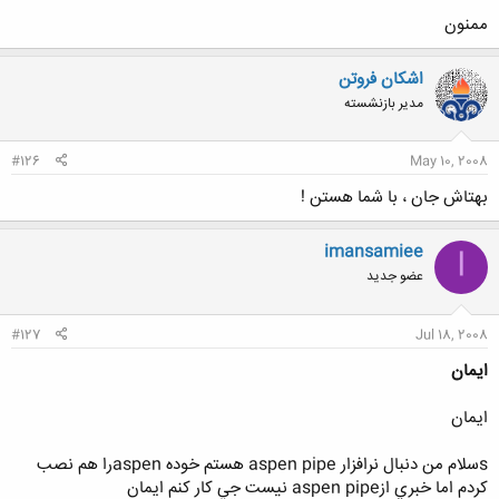
ممنون
اشکان فروتن
مدیر بازنشسته
#126
May 10, 2008
بهتاش جان ، با شما هستن !
imansamiee
I
عضو جدید
#127
Jul 18, 2008
ايمان
ايمان
sسلام من دنبال نرافزار aspen pipe هستم خوده aspenرا هم نصب
كردم اما خبري ازaspen pipe نيست جي كار كنم ايمان