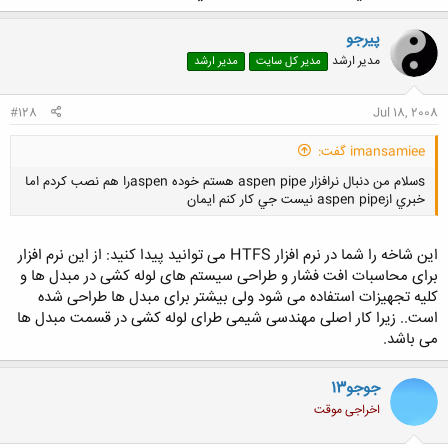
پیرجو
مدیر ارشد
مدیر کل سایت
مدیر ارشد
#128
Jul 18, 2008
imansamiee گفت:
sسلام من دنبال نرافزار aspen pipe هستم خوده aspenرا هم نصب كردم اما
خبري ازaspen pipe نيست جي كار كنم ايمان
این شاخه را شما در نرم افزار HTFS می توانید پیدا کنید: از این نرم افزار
برای محاسبات افت فشار و طراحی سیستم های لوله کشی در مبدل ها و
کلیه تجهیزات استفاده می شود ولی بیشتر برای مبدل ها طراحی شده
کلیک کنید تا باز شود...
است.. زیرا کار اصلی مهندسی شیمی طرای لوله کشی در قسمت مبدل ها
می باشد.
جوجو13
اخراجی موقت