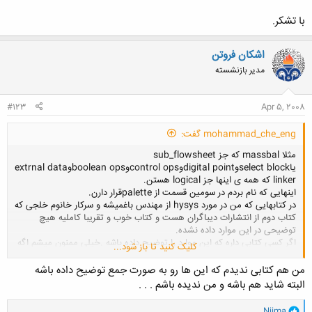
با تشکر.
اشکان فروتن
مدیر بازنشسته
#123
Apr 5, 2008
mohammad_che_eng گفت:
مثلا massbal که جز sub_flowsheet
یاselect blockوdigital pointوcontrol opsوboolean opsوextrnal data
linker که همه ی اینها جز logical هستن.
اینهایی که نام بردم در سومین قسمت از paletteقرار دارن.
در کتابهایی که من در مورد hysys از مهندس باغمیشه و سرکار خانوم خلجی که
کتاب دوم از انتشارات دیباگران هست و کتاب خوب و تقریبا کاملیه هیچ
توضیحی در این موارد داده نشده.
اگر کسی کتابی داره که این موارد را توضیح داده باشه .خیلی ممنون میشم اگه
کلیک کنید تا باز شود...
به من معرفی کنه.
من هم کتابی ندیدم که این ها رو به صورت جمع توضیح داده باشه
با تشکر.
البته شاید هم باشه و من ندیده باشم . . .
و
Niima