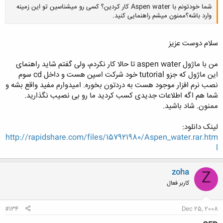
شما خودتونم با Aspen water کار کردین؟ کسی رو میشناسین تو این زمینه
وارد باشه؟ممنون میشم راهنمایی کنید.
سلام دوست عزیز
من با ماژول aspen water تا حالا کار نکردم، ولی گفتم شاید راهنمای
کلیک کنید تا باز شود...
این ماژول که جزو tutorial خود شرکت اسپن هست و داخل cd سوم
نصب نرم افزار موجود هست به دردتون بخوره. امیدوارم مفید واقع بشه و
شما هم اگه اطلاعات جدیدی کسب کردید ما رو بی نصیب نگذارید.
ممنون. شاد باشید.
لینک دانلود:
http://rapidshare.com/files/157921980/Aspen_water.rar.htm
l
zoha
Z
کاربر فعال
#134
Dec 25, 2008