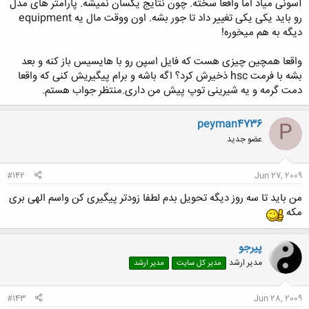
آسونی میاد اما واقعا سخته. چون نتایج یکسان نمیشه. پارامتر های مدل
رو باید یکی یکی تغییر داد تا جور بشه. اون ووقت مال یه equipment
دیگه به هم میخوره!
واقعا همچین چیزی هست که فایل اسپن رو با هایسیس باز کنه و بعد
بشه با فرمت hsc ذخیرش کرد؟ اگه باشه و برام پیگیریش کنی که واقعا
دمت گرمه و یه شیرینی توپ پیش من داری.منتظر جواب هستم.
peyman4736
P
عضو جدید
#142
Jun 27, 2009
من باید تا سه روز دیگه تحویل بدم لطفا زودتر پیگیری کن واسم الهی بری
مکه
پیرجو
مدیر ارشد
مدیر کل سایت
مدیر ارشد
#143
Jun 28, 2009