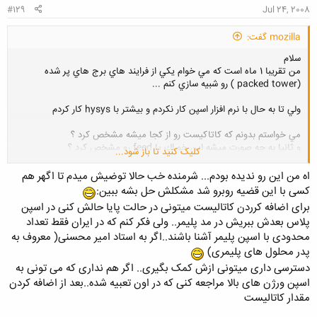
#129
Jul 24, 2008
mozilla گفت:
سلام
من تقريبا 1 ماه است كه مي خوام يكي از فرايند هاي برج هاي پر شده
(packed tower ) رو شبيه سازي كنم ...
ولي تا به حال با نرم افزار اسپن كار نكردم و بيشتر با hysys كار كردم
مي خواستم بدونم كه كاتاكيست رو از كجا ميشه مشخص كرد ؟
و ثانيا به چه صورت ميشه اين خوراك يا feed رو مشخص كرد ؟
کلیک کنید تا باز شود...
چون در hysys همون اول معادله حالت و feed رو ميشه مشخص كرد ...
اه من این رو ندیده بودم... شرمنده خب حالا توضیش میدم تا اگهر هم
کسی با این قضیه روبرو شد مشکلش حل بشه ببین:
خواهشا كمك كنيد ...
برای اضافه کرردن کاتالیست میتونی در حالت پایا حالش کنی در اسپن
پلاس بعدش ببریش در مد پلیمر.. ولی فکر کنم که در ایران فقط تعداد
ممنون
محدودی با اسپن پلیمر آشنا باشند..اگر به استاد امیر محسنی( معروف به
پدر محلول های پلیمری)
دسترسی داری میتونی ازش کمک بگیری.. اگر هم نداری که می تونی به
اسپن ورژن های بالا مراجعه کنی که در اون تعبیه شده..بعد از اضافه کردن
مقدار کاتالیست