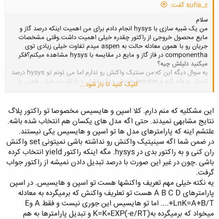
عملیات لرزه‌ای كاربرد دارد. نرم‌افزار Omni كه توسط شركت‌ها صنعتی به كار
sufia_z گفت:
می‌رود براساس تئوری‌های WAR2 نوشته و تنظیم شده است و برای طراحی
سلام
عملیات لرزه‌ای و QC (كنترل كیفیت) و ثبت عملیات لرزه‌ای استفاده می‌شود.
من یک شبیه سازی با hysys انجام دادم برای من اهمیت اینکه درصد گاز و
مایع محصول خروجی از راکتور چقدره خیلی اهمیت داشت.وقتی مشخصات
Vertieal Seismis Profiling يا VSP
جریان رو با همون معادله حالت به aspen میدم تفاوت خیلی زیادی توی
این نرم‌افزار براساس نظریه‌های انتشار امواج لرزه‌ای در محیط‌های نامتجانس و
componentha در فاز گاز و مایع در مقایسه با hysys مشاهده میکنم؟فکر
ناهمگن كاربرد دارد. این نرم‌افزار می‌تواند میدان انتشار امواج لرزه‌ای را بازسازی
میکنید دلیلش چیه؟
و داده‌های لرزه‌ای را در محل دیواره چاه برای گزنده‌های مختلف كه آرایش‌های
یه سوال دیگه این که:من سنتیک واکنش رو ندارم اما می تونم تو hysys درصد
متفاوت دارند محاسبه نماید این نرم‌افزار همچنین برای تصویر برداری از
تبدیل رو وارد کنم و reactor خودش دما و فشار رو با تقریب خیلی خوبی با
پیرامون و ساختمان اطراف چاه و یا بازسازی بین دو یا چند چاه توسط انتشار
کلیک کنید تا باز شود...
واقعیت به ما میده اما من تو aspen نتونستم همچین راکتوری pیدا کنم در
امواج لرزه‌ای به كار رود. با استفاده از اطلاعات نمودارهای سرعتی سنجی و
واقع از ما دما و فشار واکنش رو می خواد میتونین تو این زمینه به من کمک
چگالی قادر است مدل‌های ساختمانی زمین را منعكس نماید و برای مقایسه
کنید
داده‌های سطحی لرزه‌ای به كار رود.
این مشکلیه که منم دارم. کلا اسپن و هایسیس مخصوصا تو راکتور پلاگ
با تشکر
نتایج مشابهی نمیدند. حتی اگه مدل های یکسان هم انتخاب شده باشه.
VSP-NIDC
علتشم اینه که پارامترهای مدل ها تو اسپن و هایسیس یکی نیستند.
این یك نرم‌افزار برای شركت ملی‌حفاری نوشته شده است كه با استفاده از
در ضمن شما اگه سینیتیک واکنش رو نداشته باشی نمیتونی set واکنش
اطلاعات نمودار‌ها مدل‌سازی ساختمان‌های زمین را انجام می‌دهد. دارای 30 زیر
ران کنی و به راکتور بدی در hysys. مگه اینکه راکتور yield انتخاب کرده
برنامه می‌باشد كه یكی براساس میدان پرتو و دیگری براساس میدان امواج كار
باشی .چون در غیر این صورت با درصد تبدیل دادن نمیشه از راکتور جواب
می‌كند. كه هر كدام كاربردهای خاصی دارد. میدان پرتو (PVSP) برای
گرفت.
مقایسهای بزرگ به عنوان مثال اطراف مخزن یا Zero offset و زیر برنامة
FDVSP مقیاسهای كوچك یعنی پیرامون چاه یا nonzero offset مورد
یه نکته خیلی مهم تعریف واکنشها هست تو اسپن و هایسیس. در اسپن
استفاده قرار می‌گیرد.
پارامترهای A B C D هست تو تعلریف واکنش که برمیگرده به معادله
LnK=A+B/T+.... اما تو هایسیس این جوری نیست و فقط A وE
Electro -Micro Imaging Packege يا EMID
میخواد که برمیگرده بهK=K0EXP(-e/RT) و تبدیل پارامترها به هم
این نرم‌افزار برای تحلیل نمودارهای تصویری در فرمت las و یا فرمت Delis