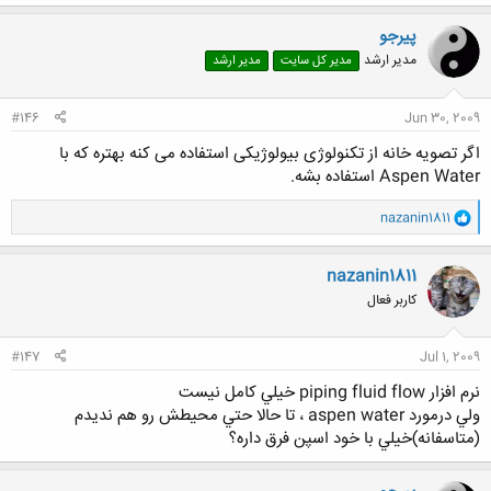
پیرجو
مدیر ارشد
مدیر کل سایت
مدیر ارشد
#146
Jun 30, 2009
اگر تصویه خانه از تکنولوژی بیولوژیکی استفاده می کنه بهتره که با
Aspen Water استفاده بشه.
و
nazanin1811
ا
ک
ن
nazanin1811
ش
کاربر فعال
ه
ا
:
#147
Jul 1, 2009
نرم افزار piping fluid flow خيلي كامل نيست
ولي درمورد aspen water ، تا حالا حتي محيطش رو هم نديدم
(متاسفانه)خيلي با خود اسپن فرق داره؟