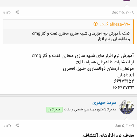
#136
Dec 25, 2008
alireza0990 گفت:
کمک :آموزش نرم افزارهای شبیه سازی مخازن نفت و گاز cmg
و دانلود این نرم افزار
آموزش نرم افزار های شبیه سازی مخازن نفت و گاز cmg
از انتشارات طاهریان همراه با cd
مولفان: ارسلان ذوالفقاری, خلیل افسری
کلیک کنید تا باز شود...
tel:تهران
66974152
66492733
سرمد حیدری
مدیر تالارهای مهندسی شیمی و نفت
مدیر تالار
#137
Jan 5, 2009
معرفي نرم افزارهاي اكتشافي