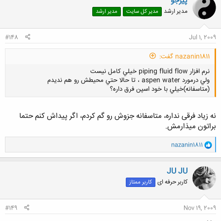
پیرجو
مدیر ارشد
مدیر کل سایت
مدیر ارشد
#148
Jul 1, 2009
nazanin1811 گفت:
نرم افزار piping fluid flow خيلي كامل نيست
ولي درمورد aspen water ، تا حالا حتي محيطش رو هم نديدم
(متاسفانه)خيلي با خود اسپن فرق داره؟
نه زیاد فرقی نداره، متاسفانه جزوش رو گم کردم، اگر پیداش کنم حتما
براتون میذارمش.
کلیک کنید تا باز شود...
و
nazanin1811
ا
ک
ن
JU JU
ش
کاربر حرفه ای
کاربر ممتاز
ه
ا
:
#149
Nov 19, 2009