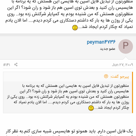
منظورتون از تبدیل فایل اسپن به هایسی این هستش که یه برنامه با
نرم‌افزار قادر است کدهای مذكور را با فرمت استاندارد بخواند و اصلاحات
پروژه من در حال حاضر تبدیل یه فایل اسپن به هایسیس هست که واقعااااااا
هایسیس ران کنید و بعدش توی اسپن هم باز شود و ران شود؟ اگر این
محیطی را روی آنها انجام داده و پس از پردازش و آماده‌سازی لاگهای تصحیح
کار سختیه.
منظورتون هستش که من شنیده بودم یه کمپایلر شرکتش زده بود.. روی
شده را همبسته نماید. این نرم‌افزار برای شركت ملی‌حفاری نوشته شده است.
اگه کسی تجربه ای داره از این کار ممنون میشم بدونم.
یکی از روژن ها یه بار که داشتم دستکاری می کردم دیدم.... اما الان یادم
نمیاد که چکار کردم ایجاد شد...
peyman4736
P
عضو جدید
#141
Jun 27, 2009
پیرجو گفت:
منظورتون از تبدیل فایل اسپن به هایسی این هستش که یه برنامه با
هایسیس ران کنید و بعدش توی اسپن هم باز شود و ران شود؟ اگر این
منظورتون هستش که من شنیده بودم یه کمپایلر شرکتش زده بود.. روی یکی از
روژن ها یه بار که داشتم دستکاری می کردم دیدم.... اما الان یادم نمیاد که
چکار کردم ایجاد شد...
یک فایل اسپن دارم. باید همونو تو هایسیس شبیه سازی کنم.به نظر کار