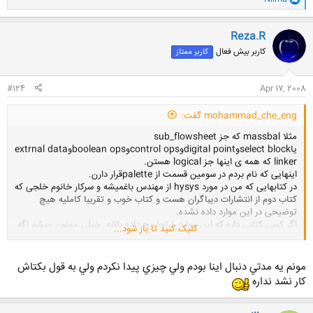
ا
ک
ن
Reza.R
ش
کاربر بیش فعال
کاربر ممتاز
ه
ا
:
#124
Apr 17, 2008
mohammad_che_eng گفت:
مثلا massbal که جز sub_flowsheet
یاselect blockوdigital pointوcontrol opsوboolean opsوextrnal data
linker که همه ی اینها جز logical هستن.
اینهایی که نام بردم در سومین قسمت از paletteقرار دارن.
در کتابهایی که من در مورد hysys از مهندس باغمیشه و سرکار خانوم خلجی که
کتاب دوم از انتشارات دیباگران هست و کتاب خوب و تقریبا کاملیه هیچ
توضیحی در این موارد داده نشده.
اگر کسی کتابی داره که این موارد را توضیح داده باشه .خیلی ممنون میشم اگه
کلیک کنید تا باز شود...
به من معرفی کنه.
با تشکر.
مونم يه مدتي دنبال اينا بودم ولي چيزي پيدا نكردم ولي به قول بكتاش
كار نشد نداره