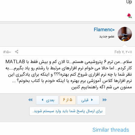
Up
Flamenc0
عضو جدید
#150
Feb 7, 2011
سلام...من ترم 6 پتروشیمی هستم...تا الان کم و بیش فقط با MATLAB
کار کردم . اما حالا می خوام نرم افزارهای مرتبط با رشتم رو یاد بگیرم....به
نظر شما با چه نرم افزاری شروع کنم بهتره؟؟؟ و اینکه برای یادگیری این
نرم افزارها کلاس آموزشی برم بهتره یا اینکه خودم با کتاب بخونم؟ ...
ممنون می شم اگه راهنماییم کنین
اول
آخر
5 از 6
قبلی
بعدی
برای ارسال پاسخ شما باید وارد سیستم شوید.
Similar threads