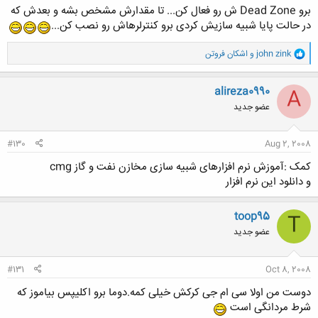
برو Dead Zone ش رو فعال کن... تا مقدارش مشخص بشه و بعدش که
در حالت پایا شبیه سازیش کردی برو کنترلرهاش رو نصب کن...
و
john zink
و
اشکان فروتن
ا
ک
ن
alireza0990
A
ش
عضو جدید
ه
ا
:
#130
Aug 2, 2008
کمک :آموزش نرم افزارهای شبیه سازی مخازن نفت و گاز cmg
و دانلود این نرم افزار
toop95
T
عضو جدید
#131
Oct 8, 2008
دوست من اولا سی ام جی کرکش خیلی کمه.دوما برو اکلیپس بیاموز که
شرط مردانگی است