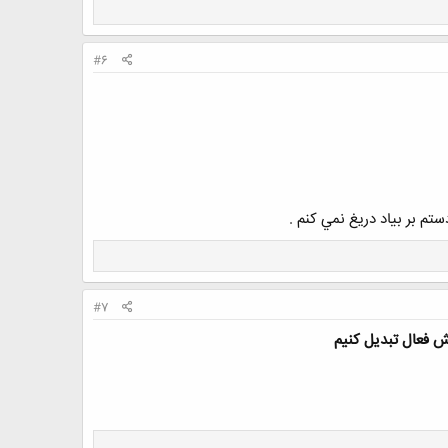
#6
م بر بياد دريغ نمي كنم .
#7
ش فعال تبدیل کنیم