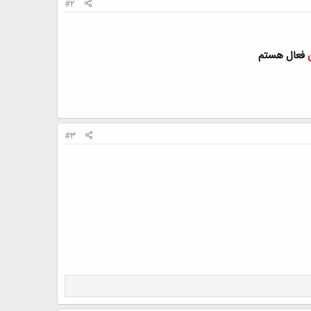
#2
فعال هستم
#3