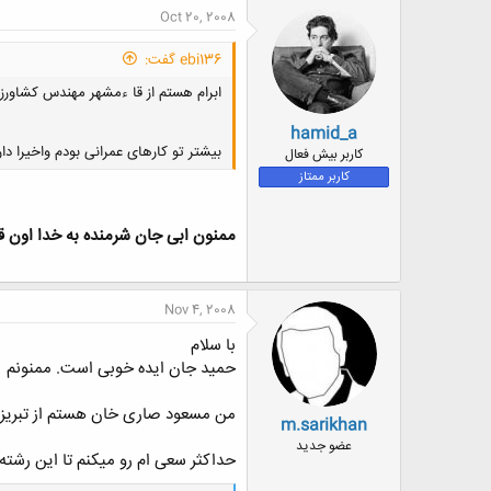
ن
Oct 20, 2008
ش
ه
ebi136 گفت:
ا
:
ابرام هستم از قا ءمشهر مهندس کشاور
hamid_a
بیشتر تو کارهای عمرانی بودم واخیرا دا
کاربر بیش فعال
کاربر ممتاز
ممنون ابی جان شرمنده به خدا اون قض
Nov 4, 2008
با سلام
حمید جان ایده خوبی است. ممنونم
من مسعود صاری خان هستم از تبریز 
m.sarikhan
عضو جدید
حداکثر سعی ام رو میکنم تا این رشت