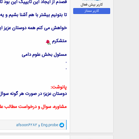
قصدم از ایجاد این تایپیک این بود 
ض
کاربر بیش فعال
و
کاربر ممتاز
تا بتونیم بیشتر با هم آشنا بشیم و یه
ع
خواهش می کنم همه دوستان عزیز این
متشکرم
مسئول بخش علوم دامی
.
.
پانوشت:
دوستان عزیز؛ در صورت هر گونه سوال 
مشاوره، سوال و درخواست مطالب علو
و
Eng.probe
و
afsoon6282
ا
ک
ن