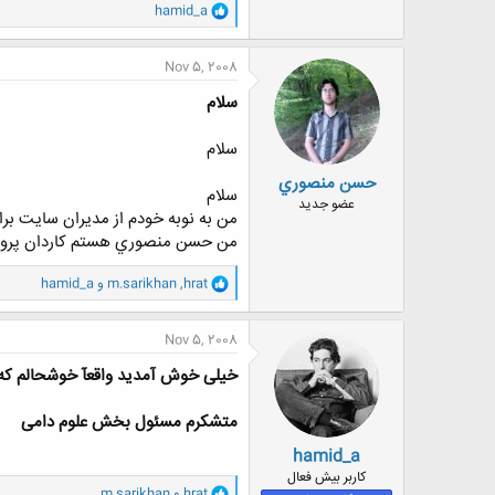
و
hamid_a
ا
ک
ن
Nov 5, 2008
ش
ه
سلام
ا
:
سلام
حسن منصوري
سلام
عضو جدید
من به نوبه خودم از مديران سايت برا
من حسن منصوري هستم كاردان پرورش زن
و
hrat
,
m.sarikhan
و
hamid_a
ا
ک
ن
Nov 5, 2008
ش
ه
خیلی خوش آمدید واقعآ خوشحالم که ب
ا
:
متشکرم مسئول بخش علوم دامی
hamid_a
کاربر بیش فعال
و
hrat
و
m.sarikhan