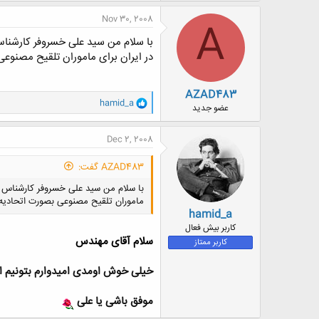
Nov 30, 2008
A
با سلام من سید علی خسروفر کارشنا
در ایران برای ماموران تلقیح مصنو
AZAD483
و
hamid_a
عضو جدید
ا
ک
ن
Dec 2, 2008
ش
ه
AZAD483 گفت:
ا
:
با سلام من سید علی خسروفر کارشناس ک
ماموران تلقیح مصنوعی بصورت اتحادی
hamid_a
کاربر بیش فعال
سلام آقای مهندس
کاربر ممتاز
خیلی خوش اومدی امیدوارم بتونیم از
موفق باشی یا علی