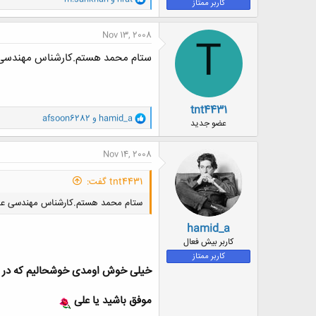
کاربر ممتاز
ا
ک
ن
Nov 13, 2008
T
ش
ه
ستام محمد هستم.کارشناس مهندسی علو
ا
:
tnt4431
و
hamid_a
و
afsoon6282
عضو جدید
ا
ک
ن
Nov 14, 2008
ش
ه
tnt4431 گفت:
ا
:
ستام محمد هستم.کارشناس مهندسی علوم 
hamid_a
کاربر بیش فعال
کاربر ممتاز
خیلی خوش اومدی خوشحالیم که در
موفق باشید یا علی