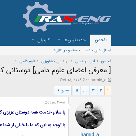
انجمن
جدیدترین‌ها
کاربران
ارسال های جدید
جستجو در تالارها
انجمن
فنی مهندسی
مهندسی کشاورزی
علوم دامی
[ معرفی اعضای علوم دامی] دوستانی ک
ش
ت
Oct 18, 2008
hamid_a
ر
ا
1
2
3
...
11
بعدی
و
ر
ع
ی
ک
خ
Oct 18, 2008
ن
ش
با سلام خدمت همه دوستان عزیزی ک
ن
ر
د
و
ه
ع
با توجه به این که ما با خیلی از شما 
م
hamid_a
و