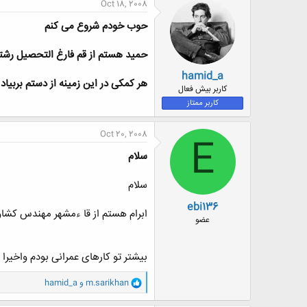
Oct 18, 2008
ش
ه
حوب خودم شروع می کنم
ا
:
حمید هستم از قم فارغ التحصیل رشته 
hamid_a
هر کمکی در این زمینه از دستم بربیاد
کاربر بیش فعال
کاربر ممتاز
Oct 20, 2008
E
سلام
سلام
ebi136
ابرام هستم از قا ءمشهر مهندس کشا
عضو
بیشتر تو کارهای عمرانی بودم واخیرا 
و
m.sarikhan
و
hamid_a
ا
ک