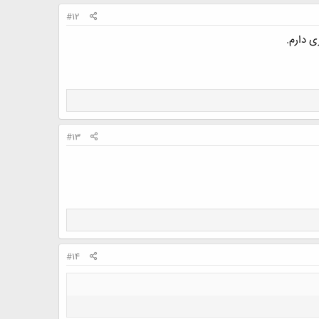
#12
ی دارم.
#13
#14