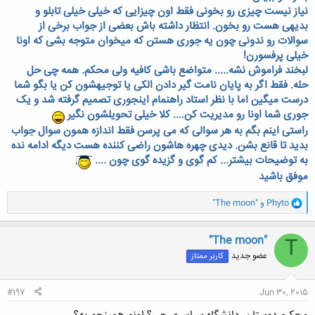
نیاز نیست چیزی رو بخونی فقط اون چیزایی که خیلی خیلی تابلو و
بدیهی هست رو بخون. انتظار داشته باش بعضی از جواب برخی از
سوالات رو ندونی چون یه جوری هستن که میخوان متوجه بشی که اونا
خیلی پرفسورن!
لبخند فراموش نشه..... متواضع باشی کافیه ولی محکم. همه چی حل
حله. فقط اگر به پایان نامت گیر دادن الکی یا توجیهشون کن یا بگو شما
درست میگین اما با نظر استاد راهنمام اینجوری تصمیم گرفته شد و یک
جوری شما اونا رو مدیریت کن.... کلا خیلی تحویلشون نگیر
راستی اینم بگم به هر سوالی که می پرسن فقط اندازه همون سوال جواب
بدید تا قانع بشن. دیدی چهره هاشون راضی کننده هست دیگه ادامه نده
به توضیحات بیشتر... کم گوی و گزیده گوی چون ....
موفق باشید
و
Phyto
و
"The moon"
ا
ک
ن
"The moon"
T
ش
عضو جدید
کاربر ممتاز
ه
ا
:
#197
Jun 30, 2015