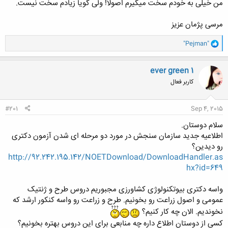
من خیلی به خودم سخت میگیرم اصولا! ولی گویا زیادم سخت نیست.
کلیک کنید تا باز شود...
مرسی پژمان عزیز
و
"Pejman"
ا
ک
ن
ever green 1
ش
کاربر فعال
ه
ا
:
#201
Sep 4, 2015
سلام دوستان.
اطلاعیه جدید سازمان سنجش در مورد دو مرحله ای شدن آزمون دکتری
رو دیدین؟
http://92.242.195.142/NOETDownload/DownloadHandler.as
hx?id=649
واسه دکتری بیوتکنولوژی کشاورزی مجبوریم دروس طرح و ژنتیک
عمومی و اصول زراعت رو بخونیم. طرح و زراعت رو واسه کنکور ارشد که
نخوندیم. الان چه کار کنیم؟
کسی از دوستان اطلاع داره چه منابعی برای این دروس بهتره بخونیم؟