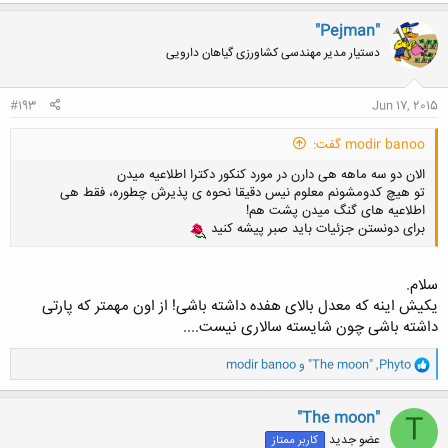
ک
ن
"Pejman"
ش
دستیار مدیر مهندسی کشاورزی گیاهان دارویی
ه
ا
:
#193
Jun 17, 2015
modir banoo گفت:
الان دو سه ماهه هی دارن در مورد کنکور دکترا اطلاعیه میدن
تو هیچ کدومشونم معلوم نیس دقیقا نحوه ی پذیرش چطوره، فقط هی
اطلاعیه های گنگ میدن پشت هم!
برای دونستن جزئیات باید صبر پیشه کنید
سلام.
یکیش اینه که معدل بالای هفده داشته باشی! از اون مهمتر که پارتی
داشته باشی چون شایسته سالاری نیست....
و
Phyto
,
"The moon"
و
modir banoo
ا
ک
ن
"The moon"
T
ش
عضو جدید
کاربر ممتاز
ه