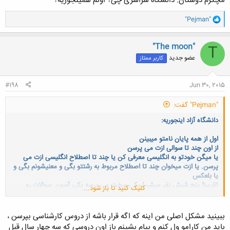
مچکرم دوستان. دانشگاه سراسری چی؟ اونم همینجوریه؟
و
"Pejman"
ا
ک
ن
"The moon"
T
ش
عضو جدید
کاربر ممتاز
ه
ا
:
#198
Jun 30, 2015
"Pejman" گفت:
دانشگاه آزاد اینجوریه:
اول از همه پایان نامتو میبینن
از اون چند تا سوالی ازت می پرسن
یا میگن خودتو به انگلیسی معرفی کن یا چند تا اصطلاح انگلیسی ازت می
پرسن. یا ازت میخوان چند تا اصطلاح مربوط به رشتتو بگی و معنیشونم بگی و
یا بلعکس
تقریبا! پنج شیش نفر میشن! یکی سخت می پرسه یکی آسون. سوالات رو
کلیک کنید تا باز شود...
خوب گوش کن چون ازت ممکنه سوالات مبهم بپرسن. این شگردشونه.... سوالی
که می پرسن اصلا دنبال جوابش نیستن. فقط میخوان مدیریت بحرانتو ببینن.
نیاز نیست چیزی رو بخونی فقط اون چیزایی که خیلی خیلی تابلو و بدیهی
ببینید مشکل اصلی من اینه که اگه قرار باشه از دروس کارشناسی بپرسن ،
هست رو بخون. انتظار داشته باش بعضی از جواب برخی از سوالات رو ندونی
باید من کارامو ول کنم و بیام بشینم باز اون دروسی که سه چهار سال قبل