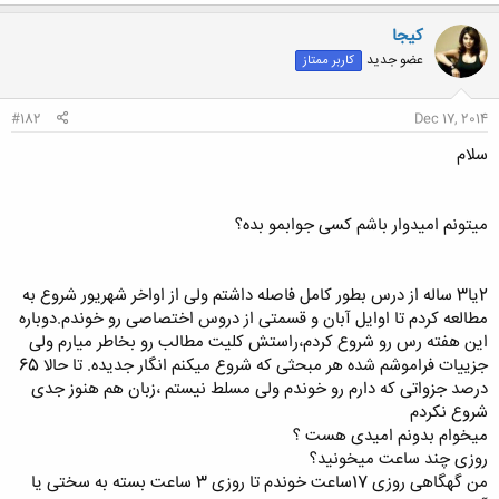
ک
ن
کیجا
ش
عضو جدید
کاربر ممتاز
ه
ا
:
#182
Dec 17, 2014
سلام
میتونم امیدوار باشم کسی جوابمو بده؟
2یا3 ساله از درس بطور کامل فاصله داشتم ولی از اواخر شهریور شروع به
مطالعه کردم تا اوایل آبان و قسمتی از دروس اختصاصی رو خوندم.دوباره
این هفته رس رو شروع کردم،راستش کلیت مطالب رو بخاطر میارم ولی
جزییات فراموشم شده هر مبحثی که شروع میکنم انگار جدیده. تا حالا 65
درصد جزواتی که دارم رو خوندم ولی مسلط نیستم ،زبان هم هنوز جدی
شروع نکردم
میخوام بدونم امیدی هست ؟
روزی چند ساعت میخونید؟
من گهگاهی روزی 17ساعت خوندم تا روزی 3 ساعت بسته به سختی یا