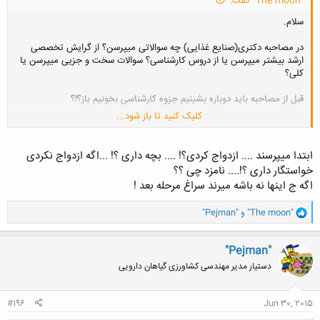
"The moon" گفت:
سلام.
در مصاحبه دکتری(صنایع غذایی) چه سوالاتی میپرسن؟ از گرایش تخصصی
ارشد بیشتر میپرسن یا از دروس کارشناسی؟ سوالات سخت و جزیی میپرسن یا
کلی؟
قبل از مصاحبه باید دوباره بشینیم جزوه کارشناسی بخونیم باز؟!؟
کلیک کنید تا باز شود...
کلا میشه یه اطلاعاتی درباره مصاحبه دکتری بدین؟
ابتدا میپرسند .... ازدواج کردی؟! .... بچه داری ؟! ...اگه ازدواج نکردی
خواستگار داری ؟!.... نامزد چی ؟؟
اگه ج اینها نه باشه میرند سراغ مرحله بعد !
و
"The moon"
و
"Pejman"
ا
ک
ن
"Pejman"
ش
دستیار مدیر مهندسی کشاورزی گیاهان دارویی
ه
ا
:
#196
Jun 30, 2015