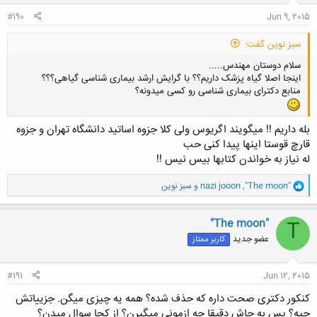
:
#190
Jun 9, 2015
سبز نوین گفت:
سلام دوستان مهندس.....
اینجا اصلا گیاه پزشک داریم؟؟ با گرایش ارشد بیماری شناسی گیاهی؟؟؟
منابع دکترای بیماری شناسی رو کسی میدونه؟
بله داریم !! میگویند اگریوس ولی کلا جزوه اساتید دانشگاه تهران و جزوه
قارچ قوستا اینها پیدا کنی حب
له نیاز به خواندن کتابها بیس نیس !!
و
"The moon"
,
nazi jooon
و
سبز نوین
ا
ک
ن
"The moon"
T
ش
عضو جدید
کاربر ممتاز
ه
ا
:
#191
Jun 12, 2015
کنکور دکتری صحت داره که حذف شده؟ همه یه چیزی میگن. جزییاتش
چیه؟ پس به جاش دقیقا چه ازمونی میگیرن؟ از کجا سوال میدن؟