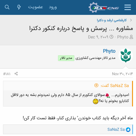
ورود
عضویت
کارشناسی ارشد و دکترا
مشاوره ... پرسش و پاسخ درباره کنکور دکترا
ش
ت
Dec 9, 2009
Phyto
ر
ا
و
ر
Phyto
ع
ی
مدیر تالار مهندسی كشاورزی
مدیر تالار
ک
خ
ن
ش
ن
ر
#181
Nov 30, 2014
د
و
ه
ع
SaNaZ Sa گفت:
م
و
امیدواررم...
سوالای کنکورم از سال 85 دارم ولی نمیدونم بشه یه دور لااقل
ض
کتابارو بخونم یا نه!!
و
ع
ماه آخر دیگه باید کتاب خوندن ُ بذاری کنار، فقط تست کار کن!
و
SaNaZ Sa
ا