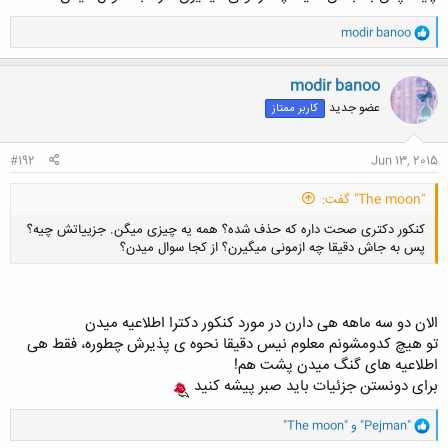
و
modir banoo
ا
ک
ن
modir banoo
ش
عضو جدید
کاربر ممتاز
ه
ا
:
#192
Jun 13, 2015
"The moon" گفت:
کنکور دکتری صحت داره که حذف شده؟ همه یه چیزی میگن. جزییاتش چیه؟
پس به جاش دقیقا چه ازمونی میگیرن؟ از کجا سوال میدن؟
الان دو سه ماهه هی دارن در مورد کنکور دکترا اطلاعیه میدن
تو هیچ کدومشونم معلوم نیس دقیقا نحوه ی پذیرش چطوره، فقط هی
کلیک کنید تا باز شود...
اطلاعیه های گنگ میدن پشت هم!
برای دونستن جزئیات باید صبر پیشه کنید
و
"Pejman"
و
"The moon"
ا