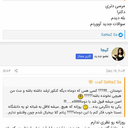
محصولات شیلاتی(3) میکروبیولوژی فراورده های شیلاتی(2)
موفق باشی
مرسی دتری
دکترا
بله دیدم
سوالات جدید آووردم
و
SaNaZ Sa
ا
ک
ن
کیجا
ش
عضو جدید
کاربر ممتاز
ه
ا
:
#184
Dec 17, 2014
SaNaZ Sa گفت:
دوستان...!!!!؟؟؟ کسی هس که دوماه دیگه کنکور ارشد داشته باشه و مث من
هیچی نخونده باشه؟؟؟؟؟
اصن میشه قبول شد با دوماااااااااه.....!!!
یکی یه دلگرمی بده....
روزانه که هیچ..میشه لااقل به شبانه تو یه دانشگاه
نسبتا خوب فکر کنم با این دوماه؟؟؟؟ زبانم کلا بیخیال شدم چون وقتشو ندارم..
روزانه رو نظری ندارم