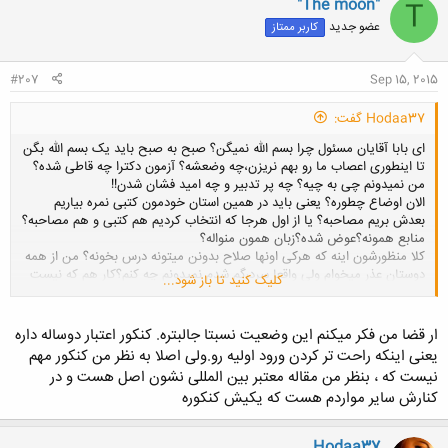
"The moon"
T
ش
عضو جدید
کاربر ممتاز
ه
ا
:
#207
Sep 15, 2015
Hodaa37 گفت:
ای بابا آقایان مسئول چرا بسم الله نمیگن؟ صبح به صبح باید یک بسم الله بگن
تا اینطوری اعصاب ما رو بهم نریزن،چه وضعشه؟ آزمون دکترا چه قاطی شده؟
من نمیدونم چی به چیه؟ چه پر تدبیر و چه امید فشان شدن!!
الان اوضاع چطوره؟ یعنی باید در همین استان خودمون کتبی نمره بیاریم
بعدش بریم مصاحبه؟ یا از اول هرجا که انتخاب کردیم هم کتبی و هم مصاحبه؟
منابع همونه؟عوض شده؟زبان همون منواله؟
کلا منظورشون اینه که هرکی اونها صلاح بدونن میتونه درس بخونه؟ من از همه
دوستان عذر میخوام ولی واقعا سردرگم شدم نمیدونم چه کنم؟کار هم که نیست
کلیک کنید تا باز شود...
.پس چه کنم؟
ار قضا من فکر میکنم این وضعیت نسبتا جالبتره. کنکور اعتبار دوساله داره
یعنی اینکه راحت تر کردن ورود اولیه رو.ولی اصلا به نظر من کنکور مهم
نیست که ، بنظر من مقاله معتبر بین المللی نشون اصل هست و در
کنارش سایر مواردم هست که یکیش کنکوره
Hodaa37