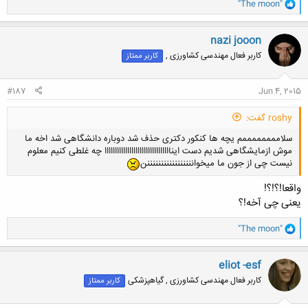
و
"The moon"
ا
ک
ن
nazi jooon
ش
کاربر فعال مهندسی کشاورزی ,
کاربر ممتاز
ه
ا
:
#187
Jun 4, 2015
roshy گفت:
سلاممممممممم یچه ها کنکور دکتری حذف شد دوباره دانشگاهی شد اخه ما
موش ازمایشگاهی شدیم دست ایناااااااااااااااااااااااااااااااا چه غلطی کنیم معلوم
نیست چی از جون ما میخوانننننننننننننننننن
واقعا!؟!؟!
یعنی چی آخه!؟
و
"The moon"
ا
ک
ن
eliot -esf
ش
کاربر فعال مهندسی کشاورزی , گیاهپزشکی
کاربر ممتاز
ه
ا
: