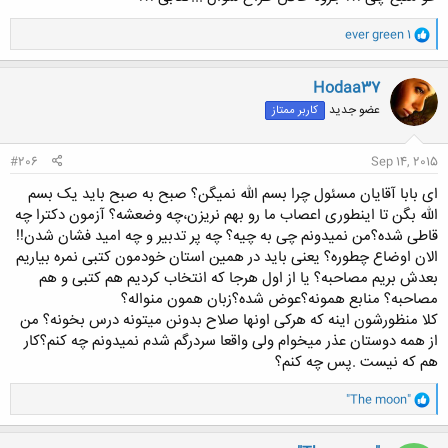
کلیک کنید تا باز شود...
و
ever green 1
ا
ک
ن
Hodaa37
ش
عضو جدید
کاربر ممتاز
ه
ا
:
#206
Sep 14, 2015
ای بابا آقایان مسئول چرا بسم الله نمیگن؟ صبح به صبح باید یک بسم
الله بگن تا اینطوری اعصاب ما رو بهم نریزن،چه وضعشه؟ آزمون دکترا چه
قاطی شده؟من نمیدونم چی به چیه؟ چه پر تدبیر و چه امید فشان شدن!!
الان اوضاع چطوره؟ یعنی باید در همین استان خودمون کتبی نمره بیاریم
بعدش بریم مصاحبه؟ یا از اول هرجا که انتخاب کردیم هم کتبی و هم
مصاحبه؟ منابع همونه؟عوض شده؟زبان همون منواله؟
کلا منظورشون اینه که هرکی اونها صلاح بدونن میتونه درس بخونه؟ من
از همه دوستان عذر میخوام ولی واقعا سردرگم شدم نمیدونم چه کنم؟کار
هم که نیست .پس چه کنم؟
و
"The moon"
ا
ک
ن