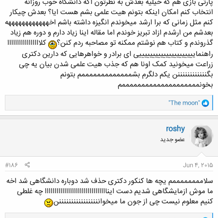
پارتی بازی هم که خیلیه بعدش به نظرتون اگه دانشگاه خوب روزانه
انتخاب کنم امکان اینکه بتونم هیت علمی بشم هست ایا؟ بعدش چیکار
کنم مثل زمانی که برا ارشد میخوندم انگیزه داشته باشم اخههههههههههههه
بعدشم من ارشدم ازاد تبریز خوندم اما مقاله اینا زیاد دارم و دوره هم زیاد
گذروندم و کتاب هم نوشتم ممکنه تو مصاحبه ردم کنن؟
کلااااااااااااااااا
راهنمایییییییییییییییییییییی ای برادر و خواهرهایی که دارین دکتری
زراعت میخونید کمک اونا هم که جذب هیت علمی شدن بیان یه چی
بگننننننننننننن یکم دلگرم بشمممممممممممممم بتونم
بخونممممممممممممممممممممم
و
"The moon"
ا
ک
ن
roshy
ش
عضو جدید
ه
ا
:
#186
Jun 4, 2015
سلاممممممممم یچه ها کنکور دکتری حذف شد دوباره دانشگاهی شد اخه
ما موش ازمایشگاهی شدیم دست ایناااااااااااااااااااااااااااااااا چه غلطی
کنیم معلوم نیست چی از جون ما میخوانننننننننننننننننن