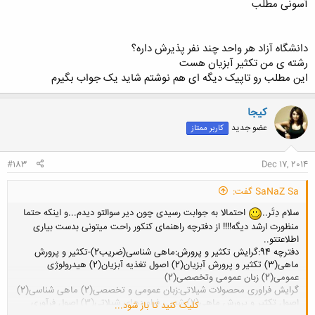
آسونی مطلب
دانشگاه آزاد هر واحد چند نفر پذیرش داره؟
رشته ی من تکثیر آبزیان هست
این مطلب رو تاپیک دیگه ای هم نوشتم شاید یک جواب بگیرم
کیجا
عضو جدید
کاربر ممتاز
#183
Dec 17, 2014
SaNaZ Sa گفت:
سلام دِتَر..
احتمالا به جوابت رسیدی چون دیر سوالتو دیدم...و اینکه حتما
منظورت ارشد دیگه!!!! از دفترچه راهنمای کنکور راحت میتونی بدست بیاری
اطلاعتتو..
دفترچه 94:گرایش تکثیر و پرورش:ماهی شناسی(ضریب2)-تکثیر و پرورش
ماهی(3) تکثیر و پرورش آبزیان(2) اصول تغذیه آبزیان(2) هیدرولوژی
عمومی(2) زبان عمومی وتخصصی(2)
گرایش فراوری محصولات شیلاتی:زبان عمومی و تخصصی(2) ماهی شناسی(2)
اصول تکثیر و پرورش ماهی(2) شیمی فراورده ای شیلاتی(3) اصول فرآوری
کلیک کنید تا باز شود...