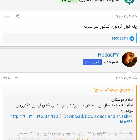
مدیر تالار مهندسی كشاورزی
مدیر تالار
ه
ا
:
#209
Sep 16, 2015
پله اول آزمون کنکور سراسریه
و
Hodaa37
ا
ک
ن
Hodaa37
ش
عضو جدید
کاربر ممتاز
ه
ا
:
#210
Sep 17, 2015
ever green 1 گفت:
سلام دوستان.
اطلاعیه جدید سازمان سنجش در مورد دو مرحله ای شدن آزمون دکتری رو
دیدین؟
http://92.242.195.142/NOETDownload/DownloadHandler.ashx?
id=649
واسه دکتری بیوتکنولوژی کشاورزی مجبوریم دروس طرح و ژنتیک عمومی و
اصول زراعت رو بخونیم. طرح و زراعت رو واسه کنکور ارشد که نخوندیم. الان چه