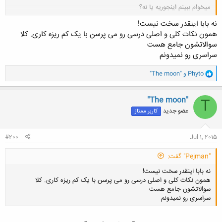
میخوام ببینم اینجوریه یا نه؟
کلیک کنید تا باز شود...
نه بابا اینقدر سخت نیست!
همون نکات کلی و اصلی درسی رو می پرسن با یک کم ریزه کاری. کلا
سوالاتشون جامع هست
سراسری رو نمیدونم
و
Phyto
و
"The moon"
ا
ک
ن
"The moon"
T
ش
عضو جدید
کاربر ممتاز
ه
ا
:
#200
Jul 1, 2015
"Pejman" گفت:
نه بابا اینقدر سخت نیست!
همون نکات کلی و اصلی درسی رو می پرسن با یک کم ریزه کاری. کلا
سوالاتشون جامع هست
سراسری رو نمیدونم