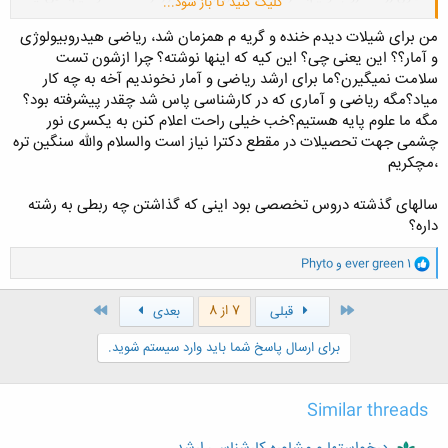
کلیک کنید تا باز شود...
کار کنیم؟
کسی از دوستان اطلاع داره چه منابعی برای این دروس بهتره بخونیم؟
من برای شیلات دیدم خنده و گریه م همزمان شد، ریاضی هیدروبیولوژی
و آمار؟؟ این یعنی چی؟ این کیه که اینها نوشته؟ چرا ازشون تست
سلامت نمیگیرن؟ما برای ارشد ریاضی و آمار نخوندیم آخه به چه کار
میاد؟مگه ریاضی و آماری که در کارشناسی پاس شد چقدر پیشرفته بود؟
مگه ما علوم پایه هستیم؟خب خیلی راحت اعلام کنن به یکسری نور
چشمی جهت تحصیلات در مقطع دکترا نیاز است والسلام والله سنگین تره
،مچکریم
سالهای گذشته دروس تخصصی بود اینی که گذاشتن چه ربطی به رشته
داره؟
و
ever green 1
و
Phyto
ا
ک
ن
اول
آخر
7 از 8
قبلی
بعدی
ش
ه
برای ارسال پاسخ شما باید وارد سیستم شوید.
ا
:
Similar threads