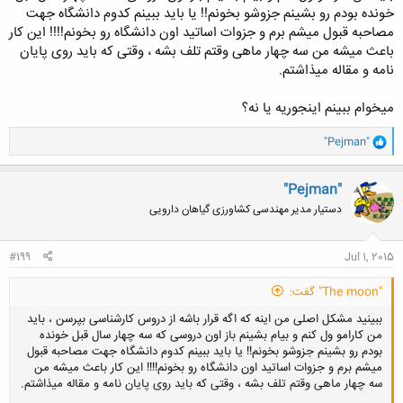
چون یه جوری هستن که میخوان متوجه بشی که اونا خیلی پرفسورن!
خونده بودم رو بشینم جزوشو بخونم!! یا باید ببینم کدوم دانشگاه جهت
لبخند فراموش نشه..... متواضع باشی کافیه ولی محکم. همه چی حل حله.
مصاحبه قبول میشم برم و جزوات اساتید اون دانشگاه رو بخونم!!!! این کار
فقط اگر به پایان نامت گیر دادن الکی یا توجیهشون کن یا بگو شما درست
باعث میشه من سه چهار ماهی وقتم تلف بشه ، وقتی که باید روی پایان
میگین اما با نظر استاد راهنمام اینجوری تصمیم گرفته شد و یک جوری شما
اونا رو مدیریت کن.... کلا خیلی تحویلشون نگیر
نامه و مقاله میذاشتم.
راستی اینم بگم به هر سوالی که می پرسن فقط اندازه همون سوال جواب بدید
تا قانع بشن. دیدی چهره هاشون راضی کننده هست دیگه ادامه نده به
میخوام ببینم اینجوریه یا نه؟
توضیحات بیشتر... کم گوی و گزیده گوی چون ....
موفق باشید
و
"Pejman"
ا
ک
ن
"Pejman"
ش
دستیار مدیر مهندسی کشاورزی گیاهان دارویی
ه
ا
:
#199
Jul 1, 2015
"The moon" گفت:
ببینید مشکل اصلی من اینه که اگه قرار باشه از دروس کارشناسی بپرسن ، باید
من کارامو ول کنم و بیام بشینم باز اون دروسی که سه چهار سال قبل خونده
بودم رو بشینم جزوشو بخونم!! یا باید ببینم کدوم دانشگاه جهت مصاحبه قبول
میشم برم و جزوات اساتید اون دانشگاه رو بخونم!!!! این کار باعث میشه من
سه چهار ماهی وقتم تلف بشه ، وقتی که باید روی پایان نامه و مقاله میذاشتم.