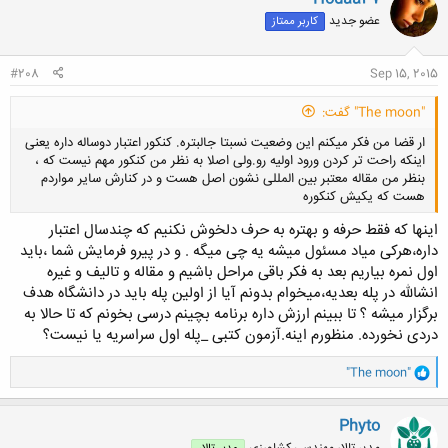
عضو جدید
کاربر ممتاز
#208
Sep 15, 2015
"The moon" گفت:
ار قضا من فکر میکنم این وضعیت نسبتا جالبتره. کنکور اعتبار دوساله داره یعنی
اینکه راحت تر کردن ورود اولیه رو.ولی اصلا به نظر من کنکور مهم نیست که ،
بنظر من مقاله معتبر بین المللی نشون اصل هست و در کنارش سایر مواردم
هست که یکیش کنکوره
اینها که فقط حرفه و بهتره به حرف دلخوش نکنیم که چندسال اعتبار
داره،هرکی میاد مسئول میشه یه چی میگه . و در پیرو فرمایش شما ،باید
اول نمره بیاریم بعد به فکر باقی مراحل باشیم و مقاله و تالیف و غیره
کلیک کنید تا باز شود...
انشالله در پله بعدیه،میخوام بدونم آیا از اولین پله باید در دانشگاه هدف
برگزار میشه ؟ تا ببینم ارزش داره برنامه بچینم درسی بخونم که تا حالا به
دردی نخورده. منظورم اینه.آزمون کتبی _پله اول سراسریه یا نیست؟
و
"The moon"
ا
ک
ن
Phyto
ش