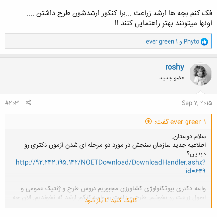
فک کنم بچه ها ارشد زراعت ...برا کنکور ارشدشون طرح داشتن ....
اونها میتونند بهتر راهنمایی کنند !!
و
Phyto
و
ever green 1
ا
ک
ن
roshy
ش
عضو جدید
ه
ا
:
#203
Sep 7, 2015
ever green 1 گفت:
سلام دوستان.
اطلاعیه جدید سازمان سنجش در مورد دو مرحله ای شدن آزمون دکتری رو
دیدین؟
http://92.242.195.142/NOETDownload/DownloadHandler.ashx?
id=649
واسه دکتری بیوتکنولوژی کشاورزی مجبوریم دروس طرح و ژنتیک عمومی و
اصول زراعت رو بخونیم. طرح و زراعت رو واسه کنکور ارشد که نخوندیم. الان چه
کلیک کنید تا باز شود...
کار کنیم؟