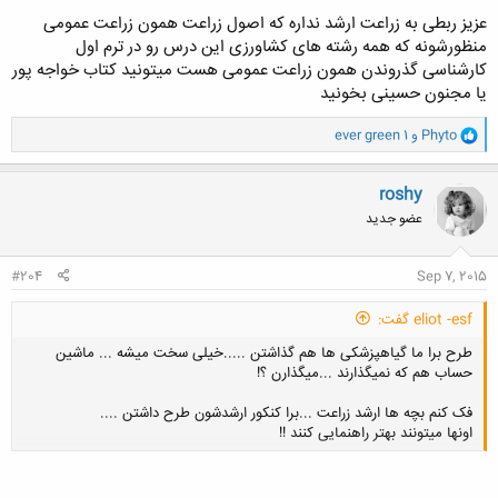
عزیز ربطی به زراعت ارشد نداره که اصول زراعت همون زراعت عمومی
کسی از دوستان اطلاع داره چه منابعی برای این دروس بهتره بخونیم؟
منظورشونه که همه رشته های کشاورزی این درس رو در ترم اول
کارشناسی گذروندن همون زراعت عمومی هست میتونید کتاب خواجه پور
یا مجنون حسینی بخونید
و
Phyto
و
ever green 1
ا
ک
ن
roshy
ش
عضو جدید
ه
ا
:
#204
Sep 7, 2015
eliot -esf گفت:
طرح برا ما گیاهپزشکی ها هم گذاشتن .....خیلی سخت میشه ... ماشین
حساب هم که نمیگذارند ...میگذارن ؟!
فک کنم بچه ها ارشد زراعت ...برا کنکور ارشدشون طرح داشتن ....
اونها میتونند بهتر راهنمایی کنند !!