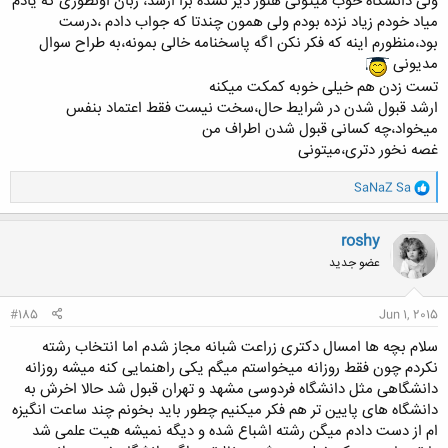
ولی دانشگاه خوب میتونی هنوز دیر نشده برا ارشد، زبان اونطوری که یادم
کلیک کنید تا باز شود...
میاد خودم زیاد نزده بودم ولی همون چندتا که جواب دادم ،درست
بود،منظورم اینه که فکر نکن اگه پاسخنامه خالی بمونه،به طراح سوال
مدیونی
تست زدن هم خیلی خوبه کمکت میکنه
ارشد قبول شدن در شرایط حال،سخت نیست فقط اعتماد بنفس
میخواد،چه کسانی قبول شدن اطراف من
غصه نخور دتری،میتونی
و
SaNaZ Sa
ا
ک
ن
roshy
ش
عضو جدید
ه
ا
:
#185
Jun 1, 2015
سلام بچه ها امسال دکتری زراعت شبانه مجاز شدم اما انتخاب رشته
نکردم چون فقط روزانه میخواستم میگم یکی راهنمایی کنه میشه روزانه
دانشگاهی مثل دانشگاه فردوسی مشهد و تهران قبول شد حالا اخرش به
دانشگاه های پایین تر هم فکر میکنیم چطور باید بخونم چند ساعت انگیزه
ام از دست دادم میگن رشته اشباع شده و دیگه نمیشه هیت علمی شد