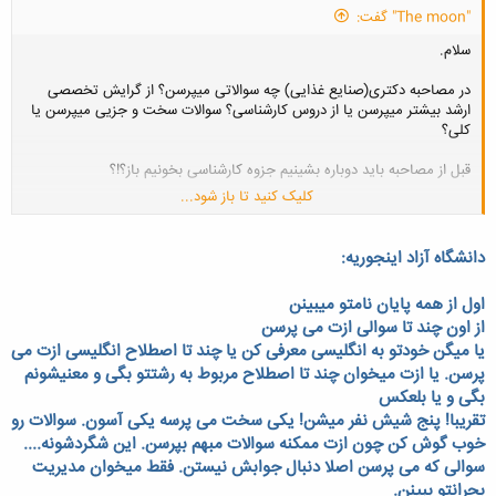
"The moon" گفت:
سلام.
در مصاحبه دکتری(صنایع غذایی) چه سوالاتی میپرسن؟ از گرایش تخصصی
ارشد بیشتر میپرسن یا از دروس کارشناسی؟ سوالات سخت و جزیی میپرسن یا
کلی؟
قبل از مصاحبه باید دوباره بشینیم جزوه کارشناسی بخونیم باز؟!؟
کلیک کنید تا باز شود...
کلا میشه یه اطلاعاتی درباره مصاحبه دکتری بدین؟
دانشگاه آزاد اینجوریه:
اول از همه پایان نامتو میبینن
از اون چند تا سوالی ازت می پرسن
یا میگن خودتو به انگلیسی معرفی کن یا چند تا اصطلاح انگلیسی ازت می
پرسن. یا ازت میخوان چند تا اصطلاح مربوط به رشتتو بگی و معنیشونم
بگی و یا بلعکس
تقریبا! پنج شیش نفر میشن! یکی سخت می پرسه یکی آسون. سوالات رو
خوب گوش کن چون ازت ممکنه سوالات مبهم بپرسن. این شگردشونه....
سوالی که می پرسن اصلا دنبال جوابش نیستن. فقط میخوان مدیریت
بحرانتو ببینن.