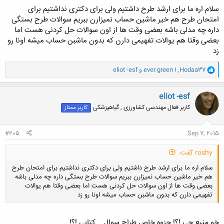
کلیک کنید تا باز شود...
سلام اره ما برای ارشد طرح داشتیم ولی برای دکتری نداشتیم برای
امتحان طرح هم خیر ماشین حساب نمیزارن ببریم سوالات طرح بستگی
داره چه مدلی باشه بعضی وقت ها از اون سوالات حل کردنی هست اما
بعضی وقتا هم یوالات تفهیمی دارن که بدون ماشبن حساب میشه اونا رو
زد
و
Hodaa37
,
ever green 1
و
eliot -esf
ا
ک
ن
eliot -esf
ش
کاربر فعال مهندسی کشاورزی , گیاهپزشکی
کاربر ممتاز
ه
ا
:
#205
Sep 7, 2015
roshy گفت:
سلام اره ما برای ارشد طرح داشتیم ولی برای دکتری نداشتیم برای امتحان طرح
هم خیر ماشین حساب نمیزارن ببریم سوالات طرح بستگی داره چه مدلی باشه
بعضی وقت ها از اون سوالات حل کردنی هست اما بعضی وقتا هم یوالات
تفهیمی دارن که بدون ماشبن حساب میشه اونا رو زد
خو منبع چی !؟! جزوه خاص طراح سوال ...کتابی !؟!