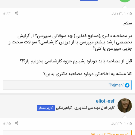
ا
:
#194
Jun 29, 2015
سلام.
در مصاحبه دکتری(صنایع غذایی) چه سوالاتی میپرسن؟ از گرایش
تخصصی ارشد بیشتر میپرسن یا از دروس کارشناسی؟ سوالات سخت و
جزیی میپرسن یا کلی؟
قبل از مصاحبه باید دوباره بشینیم جزوه کارشناسی بخونیم باز؟!؟
کلا میشه یه اطلاعاتی درباره مصاحبه دکتری بدین؟
و
"Pejman"
ا
ک
ن
eliot -esf
ش
کاربر فعال مهندسی کشاورزی , گیاهپزشکی
کاربر ممتاز
ه
ا
:
#195
Jun 30, 2015