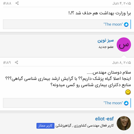
#188
Jun 4, 2015
برا وزارت بهداشت هم حذف شد ؟!،!
و
"The moon"
ا
ک
ن
سبز نوین
س
ش
عضو جدید
ه
ا
:
#189
Jun 8, 2015
سلام دوستان مهندس.....
اینجا اصلا گیاه پزشک داریم؟؟ با گرایش ارشد بیماری شناسی گیاهی؟؟؟
منابع دکترای بیماری شناسی رو کسی میدونه؟
و
"The moon"
ا
ک
ن
eliot -esf
ش
کاربر فعال مهندسی کشاورزی , گیاهپزشکی
کاربر ممتاز
ه
ا