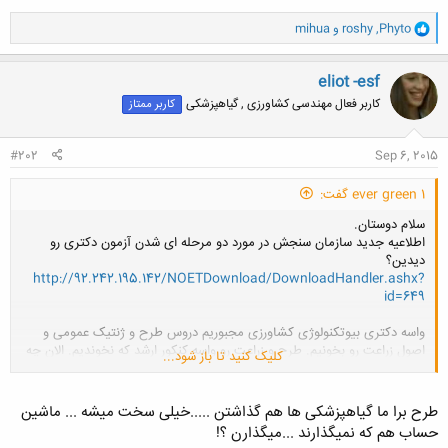
و
Phyto
,
roshy
و
mihua
ا
ک
ن
eliot -esf
ش
کاربر فعال مهندسی کشاورزی , گیاهپزشکی
کاربر ممتاز
ه
ا
:
#202
Sep 6, 2015
ever green 1 گفت:
سلام دوستان.
اطلاعیه جدید سازمان سنجش در مورد دو مرحله ای شدن آزمون دکتری رو
دیدین؟
http://92.242.195.142/NOETDownload/DownloadHandler.ashx?
id=649
واسه دکتری بیوتکنولوژی کشاورزی مجبوریم دروس طرح و ژنتیک عمومی و
اصول زراعت رو بخونیم. طرح و زراعت رو واسه کنکور ارشد که نخوندیم. الان چه
کلیک کنید تا باز شود...
کار کنیم؟
کسی از دوستان اطلاع داره چه منابعی برای این دروس بهتره بخونیم؟
طرح برا ما گیاهپزشکی ها هم گذاشتن .....خیلی سخت میشه ... ماشین
حساب هم که نمیگذارند ...میگذارن ؟!