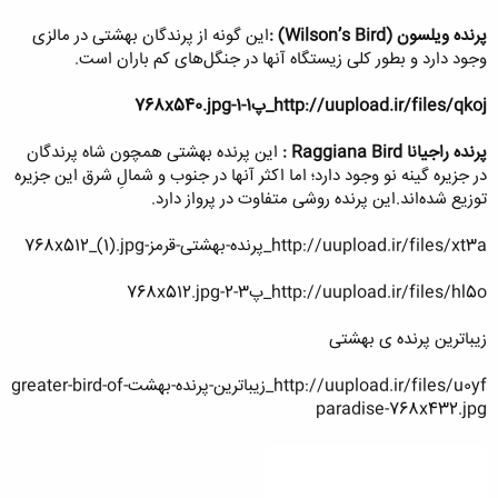
پرنده ویلسون
(Wilson’s Bird) :
این گونه از پرندگان بهشتی در مالزی
وجود دارد و بطور کلی زیستگاه آن‎ها در جنگل‌های کم باران است.
http://uupload.ir/files/qkoj_پ1-1-768x540.jpg
پرنده راجیانا
Raggiana Bird :
این پرنده بهشتی همچون شاه پرندگان
در جزیره گینه نو وجود دارد؛ اما اکثر آنها در جنوب و شمالِ شرق این جزیره
توزیع شده‌اند.این پرنده روشی متفاوت در پرواز دارد.
http://uupload.ir/files/xt3a_پرنده-بهشتی-قرمز-768x512_(1).jpg
http://uupload.ir/files/hl5o_پ3-2-768x512.jpg
زیباترین پرنده ی بهشتی
http://uupload.ir/files/u0yf_زیباترین-پرنده-بهشتgreater-bird-of-
paradise-768x432.jpg