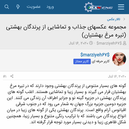
ورود
عضویت
تالار عکس
مجموعه عکسهای جذاب و تماشایی از پرندگان بهشتی
(تیره مرغ بهشتیان)
ش
ت
Jul 16, 2020
$marziyeh67$
ر
ا
و
ر
$marziyeh67$
ع
ی
کاربر حرفه ای
کاربر ممتاز
ک
خ
ن
ش
ن
ر
#1
Jul 16, 2020
د
و
ه
ع
گونه های بسیار متنوعی از پرندگان بهشتی وجود دارند که در تیره مرغ
م
بهشتیان قرار می گیرند و بسیار زیبا و تماشایی هستند. اغلب گونه های
و
پرندگان بهشتی در جزیره گینه نو و جزایر اطراف آن زندگی می کنند. این
ض
جزیره دومین جزیره بزرگ جهان به شمار می رود که در جنوب شرقی
و
اقیانوس آرام واقع است. پرندگان بهشتی یکی از گونه های زیبا در میان
ع
انواع پرندگان می باشند که با ترکیب رنگی متنوع و بسیار زیبا، همچنین
شکل ظاهری زیبا و دیدنی بسیار مورد توجه قرار گرفته اند.