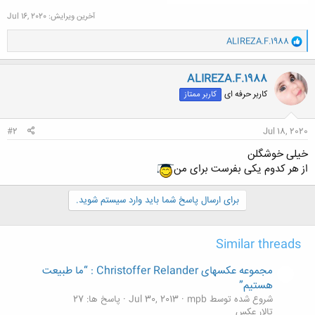
آخرین ویرایش:
Jul 16, 2020
و
ALIREZA.F.1988
ا
ک
ن
ALIREZA.F.1988
ش
کاربر حرفه ای
کاربر ممتاز
ه
ا
:
#2
Jul 18, 2020
خیلی خوشگلن
از هر کدوم یکی بفرست برای من
برای ارسال پاسخ شما باید وارد سیستم شوید.
Similar threads
مجموعه عکسهای Christoffer Relander : “ما طبیعت
هستیم”
شروع شده توسط mpb
Jul 30, 2013
پاسخ ها: 27
تالار عکس