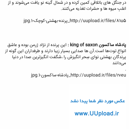
در جنگل های باتلاقی کمین کرده و در شمال گینه نو یافت می‌شوند و از
اغلبِ میوه ها و حشرات تغذیه می‌کنند.
http://uupload.ir/files/81u5_پرنده-بهشتی-کوچک-1.jpg
پادشاه ساکسون
king of saxon :
این پرنده از نژاد ژرمن بوده و عاشق
انواع توت‌ها است.آن ها صدایی بسیار زیبا دارند و طرفداران این گونه از
پرندگان بهشتی نوای سِحر انگیزش را ،شگفت انگیزترین صدا در دنیا
می‌دانند
.
http://uupload.ir/files/rveu_پادشاه-ساکسون-1.jpg