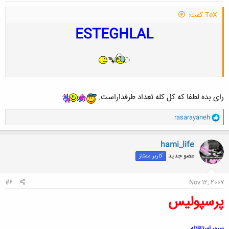
TeX گفت:
ESTEGHLAL
رای بده لطفا که کل کله تعداد طرفداراست.
و
rasarayaneh
ا
ک
ن
hami_life
ش
عضو جدید
کاربر ممتاز
ه
ا
:
#6
Nov 12, 2007
پرسپوليس
سرور استقلاله