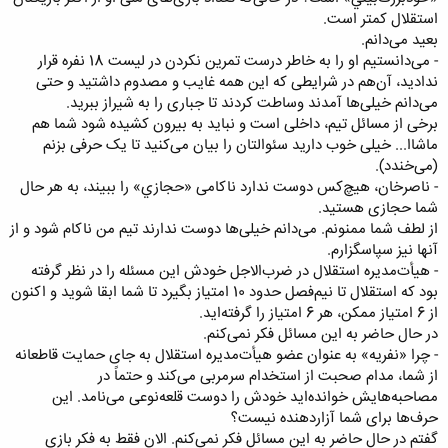
استقلال‌ کمتر است.
بعيد مى‌دانم.
- مى‌دانستيم‌ او را به‌ خاطر درست‌ تمرين‌ نکردن‌ در ليست‌ 18 نفره‌ قرار
نداديد، آن‌هم‌ در شرايطى‌ که‌ اين‌ همه‌ غايب‌ و مصدوم‌ داشتيد و حتى‌
مى‌دانم‌ خيلى‌ها آمدند وساطت‌ کردند تا جبارى‌ را به‌ شيراز ببريد.
برخى‌ از مسائل‌ تيم، داخلى‌ است‌ و نبايد به‌ بيرون‌ کشيده‌ شود شما هم‌
ماشاا... خيلى‌ خوب‌ داريد سئوالتان‌ را بيان‌ مى‌کنيد تا يک‌ حرفى‌ بزنم‌
(مى‌خندد).
- ناصرخان، هيچ‌کس‌ دوست‌ ندارد ناکامى‌ «حجازي» را ببيند، به‌ هر حال‌
شما حجازى‌ هستيد.
از لطف‌ شما ممنونم. مى‌دانم‌ خيلى‌ها دوست‌ ندارند تيم‌ من‌ ناکام‌ شود و از
آنها نيز سپاسگزارم.
- هيأ‌ت‌مديره‌ استقلال‌ در ضرب‌الاجل‌ خودش‌ اين‌ مسئله‌ را در نظر گرفته‌
بود که‌ استقلال‌ تا نيم‌فصل‌ حدود 10 امتياز بگيرد تا شما ابقا شويد و اکنون‌
از 6 امتياز ممکن، هر 6 امتياز را گرفته‌ايد.
در حال‌ حاضر به‌ اين‌ مسائل‌ فکر نمى‌کنم.
- چرا «نفريه» به‌ عنوان‌ عضو هيأ‌ت‌مديره‌ استقلال‌ به‌ جاى‌ حمايت‌ قاطعانه‌
از شما، مدام‌ صحبت‌ از استخدام‌ سرمربى‌ مى‌کند و حتماً‌ در
مصاحبه‌هايش‌ خوانده‌ايد خودش‌ را دوست‌ قلعه‌نوعى‌ مى‌نامد. اين‌
حرف‌ها براى‌ شما آزاردهنده‌ نيست؟
گفتم‌ در حال‌ حاضر به‌ اين‌ مسائل‌ فکر نمى‌کنم. الان‌ فقط‌ به‌ فکر بازى‌