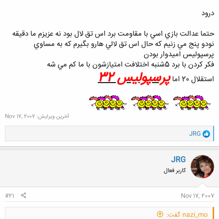
درود
حتما عدالت بازي اسي با مقاومت برد اس تق لال بود نه عزيزم ما دقيقه
کلیک کنید تا باز شود...
نودو پنج مي زنيم كه حال اس تق لالي هارو بگيرم كه به مساوي
پرسپوليس اميدوار بودن
فكر كردن با برد 5شنبه اختلافت امتيازشون با ما كم مي شه
پرسپوليس 32
استقلال 20 اما
آخرین ویرایش:
Nov 17, 2007
و
JRG
ا
ک
ن
JRG
ش
کاربر فعال
ه
ا
:
#21
Nov 17, 2007
nazi_mo گفت: