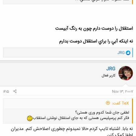
استقلال را دوست دارم چون به رنگ آبيست
کلیک کنید تا باز شود...
نه اينكه آبي را براي استقلال دوست بدارم
و
JRG
ا
ک
ن
JRG
ش
کاربر فعال
ه
ا
:
#15
Nov 13, 2007
TeX گفت:
لطفی جان شما کدوم وری هستی؟
فکر کنم پرسپلیسی هستی که به جای استقلال نوشتی استقلاب
نه بابا. اشتباه تایپ کردم حالا نمیدونم چطوری اصلاحش کنم. مدیران
لطفا کمک کنن.