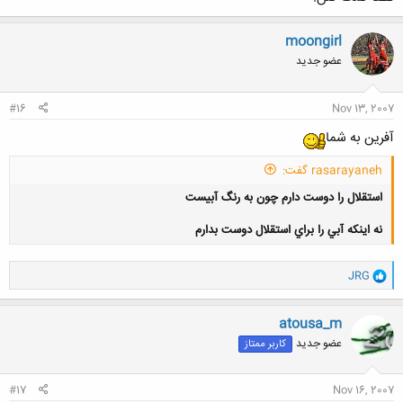
moongirl
عضو جدید
#16
Nov 13, 2007
آفرين به شما
rasarayaneh گفت:
استقلال را دوست دارم چون به رنگ آبيست
نه اينكه آبي را براي استقلال دوست بدارم
و
JRG
ا
ک
کلیک کنید تا باز شود...
ن
atousa_m
ش
عضو جدید
کاربر ممتاز
ه
ا
:
#17
Nov 16, 2007