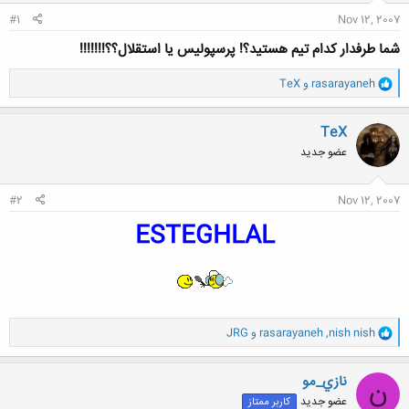
#1
Nov 12, 2007
شما طرفدار کدام تیم هستید؟! پرسپولیس یا استقلال؟؟!!!!!!!
و
rasarayaneh
و
TeX
ا
ک
ن
TeX
ش
عضو جدید
ه
ا
:
#2
Nov 12, 2007
ESTEGHLAL
و
nish nish
,
rasarayaneh
و
JRG
ا
ک
ن
نازي_مو
ن
ش
عضو جدید
کاربر ممتاز
ه