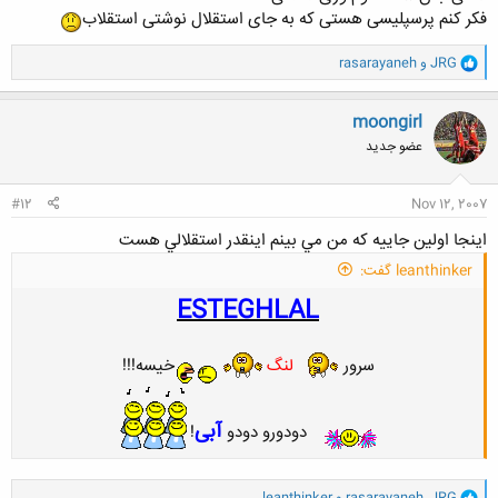
فکر کنم پرسپلیسی هستی که به جای استقلال نوشتی استقلاب
و
JRG
و
rasarayaneh
ا
ک
ن
moongirl
ش
عضو جدید
ه
ا
:
#12
Nov 12, 2007
اينجا اولين جاييه كه من مي بينم اينقدر استقلالي هست
leanthinker گفت:
ESTEGHLA
L
سرور
لنگ
خیسه!!!
آبی
دودورو دودو
!
و
JRG
,
rasarayaneh
و
leanthinker