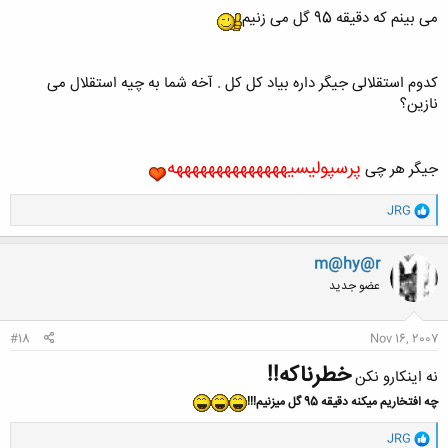
می بینم که دقیقه 95 گل می زنیم
کدوم استقلالی جیگر داره بیاد کل کل . آخه شما به چیه استقلال می
نازین؟
پرسپولیسیههههههههههههههه
جیگر هر چی
و
JRG
ا
ک
ن
m@hy@r
ش
عضو جدید
ه
ا
:
#18
Nov 16, 2007
خطرناکه!!
نه اینکارو نکن
چه افتخاریم میکنه دقیقه 95 گل میزنیم!!!
و
JRG