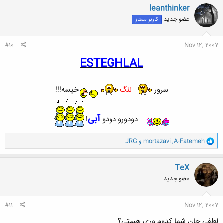
ن
leanthinker
ش
عضو جدید
کاربر ممتاز
ه
ا
:
#10
Nov 12, 2007
ESTEGHLA
L
سرور
لنگ
خیسه!!!
آبی
دودورو دودو
!
و
A-Fatemeh
,
mortazavi
و
JRG
ا
ک
ن
TeX
ش
عضو جدید
ه
ا
:
#11
Nov 12, 2007
لطفی جان شما کدوم وری هستی؟