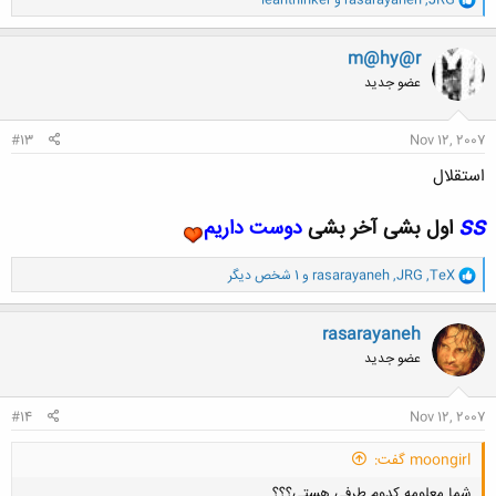
ا
ک
ن
m@hy@r
ش
عضو جدید
ه
ا
:
#13
Nov 12, 2007
استقلال
ss
اول بشی آخر بشی
دوست داریم
و
TeX
,
JRG
,
rasarayaneh
و 1 شخص دیگر
ا
ک
ن
rasarayaneh
ش
عضو جدید
ه
ا
:
#14
Nov 12, 2007
moongirl گفت:
شما معلومه كدوم طرفي هستي؟؟؟