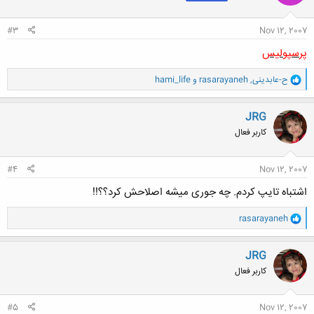
ا
:
#3
Nov 12, 2007
پرسپوليس
و
ح-عابدینی
,
rasarayaneh
و
hami_life
ا
ک
ن
JRG
ش
کاربر فعال
ه
ا
:
#4
Nov 12, 2007
اشتباه تایپ کردم. چه جوری میشه اصلاحش کرد؟؟!!
و
rasarayaneh
ا
ک
ن
JRG
ش
کاربر فعال
ه
ا
:
#5
Nov 12, 2007