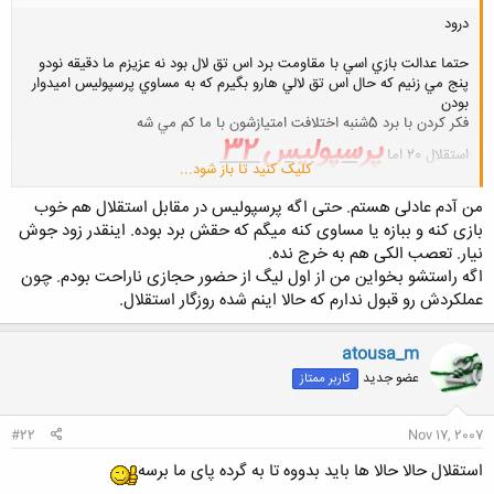
درود
حتما عدالت بازي اسي با مقاومت برد اس تق لال بود نه عزيزم ما دقيقه نودو
پنج مي زنيم كه حال اس تق لالي هارو بگيرم كه به مساوي پرسپوليس اميدوار
بودن
فكر كردن با برد 5شنبه اختلافت امتيازشون با ما كم مي شه
پرسپوليس 32
استقلال 20 اما
کلیک کنید تا باز شود...
من آدم عادلی هستم. حتی اگه پرسپولیس در مقابل استقلال هم خوب
بازی کنه و ببازه یا مساوی کنه میگم که حقش برد بوده. اینقدر زود جوش
نیار. تعصب الکی هم به خرج نده.
اگه راستشو بخواین من از اول لیگ از حضور حجازی ناراحت بودم. چون
عملکردش رو قبول ندارم که حالا اینم شده روزگار استقلال.
atousa_m
عضو جدید
کاربر ممتاز
#22
Nov 17, 2007
استقلال حالا حالا ها باید بدووه تا به گرده پای ما برسه