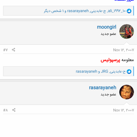
و
ali_1992_10
,
ح-عابدینی
,
rasarayaneh
و 1 شخص دیگر
ا
ک
ن
moongirl
ش
عضو جدید
ه
ا
:
#7
Nov 12, 2007
معلومه
پرسپوليس
و
ح-عابدینی
,
JRG
و
rasarayaneh
ا
ک
ن
rasarayaneh
ش
عضو جدید
ه
ا
:
#8
Nov 12, 2007