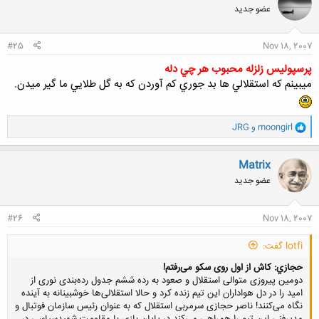
عضو جدید
#25
Nov 18, 2007
پرسپوليس زلزله محبوب هر چي دله
ميبينم كه استقلالي ها بد جوري كم آوردن كه به گل طلايي ما گير ميدن.
و
moongirl
و
JRG
ا
ک
ن
Matrix
ش
عضو جدید
ه
ا
:
#26
Nov 18, 2007
lotfi گفت:
حجازي: کاش‌ از اول‌ روى‌ سکو مى‌رفتم!
دومين‌ پيروزى‌ متوالى‌ استقلال‌ و صعود به‌ رده‌ ششم‌ جدول‌ رده‌بندى‌ نورى‌ از
اميد را در دل‌ هواداران‌ اين‌ تيم‌ زنده‌ کرد و حالا استقلالى‌ها خوشبينانه‌ به‌ آينده‌
نگاه‌ مى‌کنند! ناصر حجازى‌ سرمربى‌ استقلال‌ که‌ به‌ عنوان‌ رئيس‌ سازمان‌ فوتبال‌ و
مديرفنى‌ اين‌ تيم‌ را همراهى‌ مى‌کند در پايان‌ بازى‌ با مقاومت‌ شهيدسپاسى‌ در