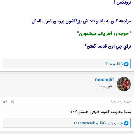
بروبكس !
مراجعه كنن به بابا و داداش بزرگاشون بپرسن ضرب المثل
" جوجه رو آخر پائيز ميشمورن"
براي چي اون قديما گفتن؟
و
JRG
و
TeX
ا
ک
ن
moongirl
ش
عضو جدید
ه
ا
:
#9
Nov 12, 2007
شما معلومه كدوم طرفي هستي؟؟؟
و
ح-عابدینی
,
JRG
و
rasarayaneh
ا
ک