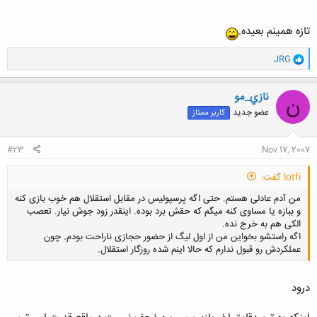
تازه همینم بعیده.
و
JRG
ا
ک
ن
نازي_مو
ن
ش
عضو جدید
کاربر ممتاز
ه
ا
:
#23
Nov 17, 2007
lotfi گفت:
من آدم عادلی هستم. حتی اگه پرسپولیس در مقابل استقلال هم خوب بازی کنه
و ببازه یا مساوی کنه میگم که حقش برد بوده. اینقدر زود جوش نیار. تعصب
الکی هم به خرج نده.
اگه راستشو بخواین من از اول لیگ از حضور حجازی ناراحت بودم. چون
عملکردش رو قبول ندارم که حالا اینم شده روزگار استقلال.
درود
کلیک کنید تا باز شود...