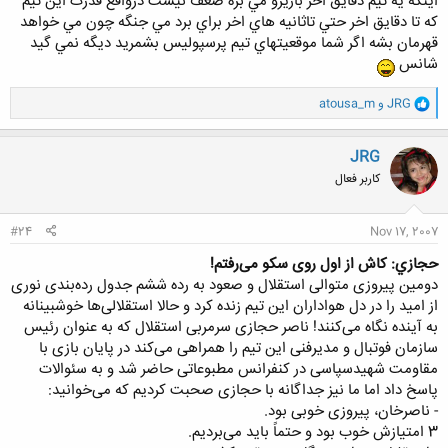
اينكه يه تيم دقايق اخر بازيرو مي بره ضعف نيست درواقع قدرت اين تيم
كه تا دقايق اخر حتي تاثانيه هاي اخر براي برد مي جنگه چون مي خواهد
قهرمان بشه اگر شما موقعيتهاي تيم پرسپوليس بشمريد ديگه نمي گيد
شانس
و
JRG
و
atousa_m
ا
ک
ن
JRG
ش
کاربر فعال
ه
ا
:
#24
Nov 17, 2007
حجازي: کاش‌ از اول‌ روى‌ سکو مى‌رفتم!
دومين‌ پيروزى‌ متوالى‌ استقلال‌ و صعود به‌ رده‌ ششم‌ جدول‌ رده‌بندى‌ نورى‌
از اميد را در دل‌ هواداران‌ اين‌ تيم‌ زنده‌ کرد و حالا استقلالى‌ها خوشبينانه‌
به‌ آينده‌ نگاه‌ مى‌کنند! ناصر حجازى‌ سرمربى‌ استقلال‌ که‌ به‌ عنوان‌ رئيس‌
سازمان‌ فوتبال‌ و مديرفنى‌ اين‌ تيم‌ را همراهى‌ مى‌کند در پايان‌ بازى‌ با
مقاومت‌ شهيدسپاسى‌ در کنفرانس‌ مطبوعاتى‌ حاضر شد و به‌ سئوالات‌
پاسخ‌ داد اما ما نيز جداگانه‌ با حجازى‌ صحبت‌ کرديم‌ که‌ مى‌خوانيد:
- ناصرخان، پيروزى‌ خوبى‌ بود.
3 امتيازش‌ خوب‌ بود و حتماً‌ بايد مى‌برديم.