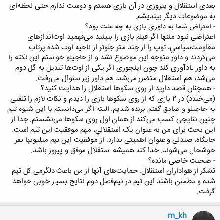
بعدى‌ استقلال‌ و پيروزى‌ در آن‌ بازى‌ هستم‌ و دوست‌ ندارم‌ حتى‌ لحظه‌اى‌
به‌ موضوعات‌ ديگر بينديشم.
- اعتراض‌ شما به‌ داورى‌ بازى‌ به‌ چه‌ علت‌ بود؟
اعتراضى‌ نبود منتها اگر فيلم‌ بازى‌ را ببينيد مى‌فهميد اوت‌اندازهاى‌
مقاومت‌سپاسي، توپ‌ را از چند متر جلوتر از ناحيه‌ اوت‌ شده‌ پرتاب‌
مى‌کردند و داور متوجه‌ اين‌ موضوع‌ نشد و از حاجيلو خواستم‌ اين‌ نکته‌ را
به‌ داور يادآورى‌ کند چون‌ اينجورى‌ اگر يکى‌ از اوت‌ها تبديل‌ به‌ گل‌ دوم‌
مى‌شد، هم‌ استقلال‌ متضرر مى‌شد، هم‌ داور زير سئوال‌ مى‌رفت.
- همچنان‌ قصد داريد از روى‌ سکوها استقلال‌ را هدايت‌ کنيد؟
(مى‌خندد) در 2 بازى‌ که‌ از روى‌ سکوها بازى‌ را ديدم‌ و نکات‌ لازم‌ را تلفنى‌
به‌ حاجيلو و صادق‌ گفتم‌ برنده‌ شديم. البته‌ اگر مى‌دانستم‌ با اين‌ شيوه‌ تيم‌
چنين‌ نتايجى‌ کسب‌ مى‌کند از همان‌ اول‌ روى‌ سکوها مى‌نشستم. جدا از
اين‌ بحث‌ براى‌ من‌ به‌ عنوان‌ يک‌ استقلالي، مهم‌ موفقيت‌ اين‌ تيم‌ است.
جايگاه، صندلى‌ و عنوان‌ اهميتى‌ ندارد. از موفقيت‌ اين‌ تيم‌ ميليونها نفر
خوشحال‌ مى‌شوند. خدا کند هميشه‌ استقلال‌ موفق‌ و پيروز باشد.
- صحبت‌ خاصى‌ مانده؟
تشکر از هواداران‌ استقلال. حمايت‌هاى‌ آنها از من‌ باعث‌ دلگرمى‌ کل‌ تيم‌
شده‌ و مطمئن‌ باشند اين‌ تيم‌ در نيم‌فصل‌ دوم‌ نتايج‌ بسيار خوبى‌ خواهد
گرفت.
m_kh