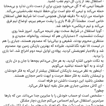
- استقلال‌ بعد از زدن‌ گل‌ دوم‌ عقب‌ کشيد.
طبيعتاً‌ تيمى‌ که‌ 2 گل‌ مى‌خورد چيزى‌ براى‌ از دست‌ دادن‌ ندارد و بى‌محابا
حمله‌ مى‌کند و تيمى‌ که‌ جلو است‌ براى‌ حفظ‌ نتيجه‌ عقب‌نشينى‌ مى‌کند.
خواسته‌ من‌ ارايه‌ 90 دقيقه‌ فوتبال‌ هجومى‌ است‌ اما شرايط‌ فعلى‌ استقلال‌
خاص‌ است. مطمئناً‌ اگر 4،5 بازى‌ را پشت‌ سرهم‌ ببريم، اوضاع‌ تيم‌ فرق‌
مى‌کند و تيم‌ «ريلکس» خواهد شد.
- گويا استقلال‌ در شرايط‌ سخت‌ بهتر نتيجه‌ مى‌گيرد. امروز شما روى‌
نيمکت‌ ننشستيد، 2 دستيارتان‌ هم‌ که‌ نيستند، روانخواه، مجيدى‌ و
منتظرى‌ محروم‌ بودند، شفيعى‌ و بياتى‌نيا که‌ مصدوم‌ هستند، جبارى‌ را هم‌
در ليست‌ 18 نفره‌ نگذاشتيد، عليزاده‌ که‌ بهترين‌ بازيکن‌ زمين‌ بود مصدوم‌
شد و بالاجبار تعويضش‌ کرديد، پولادى‌ اوايل‌ نيمه‌ دوم‌ اخراج‌ شد، اما بازى‌
را برديد.
به‌ نکات‌ خوبى‌ اشاره‌ کرديد، به‌ هر حال‌ مى‌دانم‌ بچه‌ها با جان‌ و دل‌ بازى‌
کردند و به‌ آنها خسته‌ نباشيد مى‌گويم.
- اينطور به‌ نظر مى‌رسد بازيکنان‌ استقلال‌ بيشتر از اين‌که‌ به‌ فکر خودشان‌
و تيمشان‌ باشند به‌ فکر حفظ‌ حرمت‌ و ابهت‌ ناصر حجازى‌ هستند.
مطمئن‌ باشيد اين‌ دوست‌ داشتن‌ دو طرفه‌ است.
- اى‌ کاش‌ مجتبى‌ جبارى‌ هم‌ مثل‌ بقيه‌ اينها فکر مى‌کرد.
چطور؟
- مشخص‌ است‌ او حساب‌ خودش‌ را با سايرين‌ جدا مى‌داند، من‌ که‌ بارها
سرتمرين‌ استقلال‌ مى‌آيم‌ احساس‌ مى‌کنم‌ جبارى‌ دچار مشکل‌
«خودبزرگ‌بيني» است؟ در حالى‌که‌ تعداد بازى‌هاى‌ ملى‌ او از اکثر بازيکنان‌