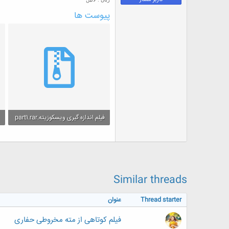
ض
پیوست ها
و
ع
فیلم اندازه گیری ویسکوزیته.part1.rar
4 مگایابت · بازدیدها: 3
9
Similar threads
Thread starter
عنوان
فیلم کوتاهی از مته مخروطی حفاری