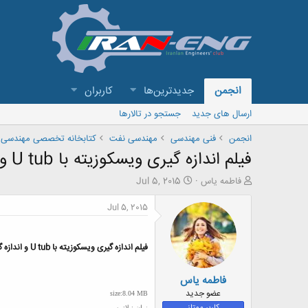
انجمن
جدیدترین‌ها
کاربران
ارسال های جدید
جستجو در تالارها
انجمن
فنی مهندسی
مهندسی نفت
کتابخانه تخصصی مهندسی 
فیلم اندازه گیری ویسکوزیته با U tub و اندازه گیری چگالی با پیکنومیتر
ش
ت
فاطمه یاس
Jul 5, 2015
ر
ا
و
ر
Jul 5, 2015
ع
ی
ک
خ
ن
ش
فیلم اندازه گیری ویسکوزیته با U tub و اندازه گیری چگالی با پیکنومیتر
ن
ر
د
و
فاطمه یاس
ه
ع
م
عضو جدید
size:8.04 MB
و
کاربر ممتاز
زبان : لاتین