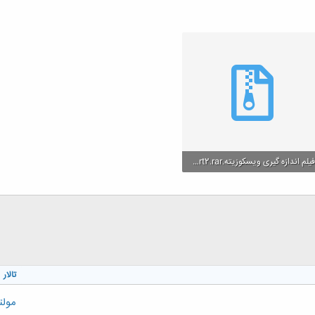
فیلم اندازه گیری ویسکوزیته.part2.rar
3. مگایابت · بازدیدها: 0
تالار
مولت