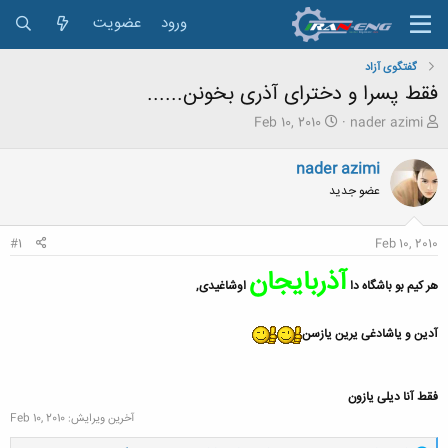
ورود
عضویت
گفتگوی آزاد
فقط پسرا و دخترای آذری بخونن......
ش
ت
Feb 10, 2010
nader azimi
ر
ا
و
ر
nader azimi
ع
ی
عضو جدید
ک
خ
ن
ش
ن
ر
#1
Feb 10, 2010
د
و
ه
ع
آذربایجان
م
هر کیم بو باشگاه دا
اوشاغیدی,
و
ض
آدین و یاشادغی یرین یازسن
و
ع
فقط آنا دیلی یازون
آخرین ویرایش:
Feb 10, 2010