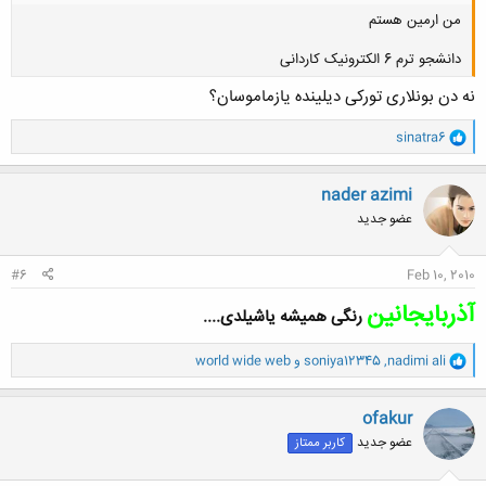
من ارمین هستم
دانشجو ترم 6 الکترونیک کاردانی
نه دن بونلاری تورکی دیلینده یازماموسان؟
و
sinatra6
ا
کلیک کنید تا باز شود...
ک
ن
nader azimi
ش
عضو جدید
ه
ا
:
#6
Feb 10, 2010
آذربایجانین
رنگی همیشه یاشیلدی....
و
nadimi ali
,
soniya12345
و
world wide web
ا
ک
ن
ofakur
ش
عضو جدید
کاربر ممتاز
ه
ا
: