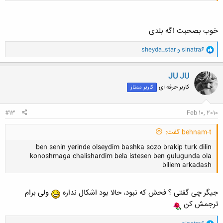
خوب بصحبت اگه بلدی
و
sinatra6
و
sheyda_star
ا
ک
ن
JU JU
ش
کاربر حرفه ای
کاربر ممتاز
ه
ا
:
#13
Feb 10, 2010
behnam-t گفت:
ben senin yerinde olseydim bashka sozo brakip turk dilin
konoshmaga chalishardim bela istesen ben gulugunda ola
billem arkadash
جیگر چی گفتی ؟ فحش که نبود، حالا بود اشکال نداره
ولی برام
ترجمش کن
کلیک کنید تا باز شود...
و