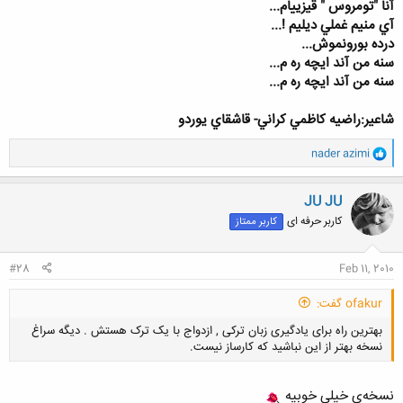
آنا "تومروس " قيزييام
...
آي منيم غملي ديليم !
...
درده بورونموش
...
سنه من آند ايچه ره ‏م
...
سنه من آند ايچه ره ‏م
...
شاعیر:راضيه كاظمي كراني- قاشقاي يوردو
و
nader azimi
ا
ک
ن
JU JU
ش
کاربر حرفه ای
کاربر ممتاز
ه
ا
:
#28
Feb 11, 2010
ofakur گفت:
بهترین راه برای یادگیری زبان ترکی , ازدواج با یک ترک هستش . دیگه سراغ
نسخه بهتر از این نباشید که کارساز نیست.
نسخه‌ی خیلی خوبیه