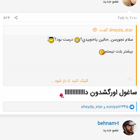
عضو جدید
#24
Feb 11, 2010
sheyda_star گفت:
سلام نجورسن..حالين ياخچيدي؟
درست بود؟
بيشتر بلت نيستم
کلیک کنید تا باز شود...
چي؟لواشك دارين؟
ساغول اورگشدون دااااااااااااا
و
soniya12345
و
sheyda_star
ا
ک
ن
behnam-t
ش
عضو جدید
ه
ا