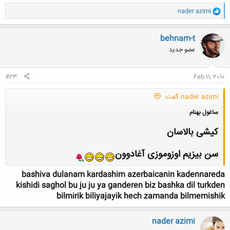
کلیک کنید تا باز شود...
و
nader azimi
ا
ک
ن
behnam-t
ش
عضو جدید
ه
ا
:
#23
Feb 11, 2010
nader azimi گفت:
ساغول بهنام
کیشی بالاسان
سن بیزیم اوزوموزی آغادوون
bashiva dulanam kardashim azerbaicanin kadennareda
kishidi saghol bu ju ju ya ganderen biz bashka dil turkden
bilmirik biliyajayik hech zamanda bilmemishik
nader azimi