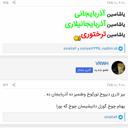
#15
Feb 10, 2010
آذربایجانی
یاشاسین
آذربایجانیلاری
یاشاسین
ترختوری
یاشاسین
و
nadimi ali
,
soniya12345
و
sinatra6
ا
ک
ن
VRWH
ش
عضو جدید
کاربر ممتاز
ه
ا
:
#16
Feb 10, 2010
بیز اذری دیروخ تورکوخ وطنمیز ده آذربایجان ده .
بهنام چوخ گوزل دانیشیسان چوخ گه بورا
و
sinatra6
ا
ک