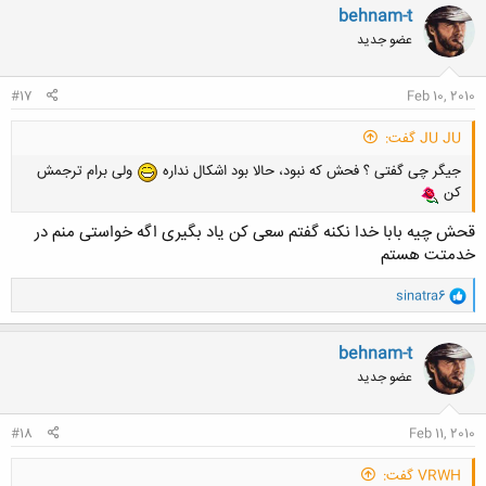
ن
behnam-t
ش
عضو جدید
ه
ا
:
#17
Feb 10, 2010
JU JU گفت:
جیگر چی گفتی ؟ فحش که نبود، حالا بود اشکال نداره
ولی برام ترجمش
کن
قحش چیه بابا خدا نکنه گفتم سعی کن یاد بگیری اگه خواستی منم در
خدمتت هستم
و
sinatra6
ا
ک
ن
behnam-t
ش
عضو جدید
ه
ا
:
#18
Feb 11, 2010
VRWH گفت: