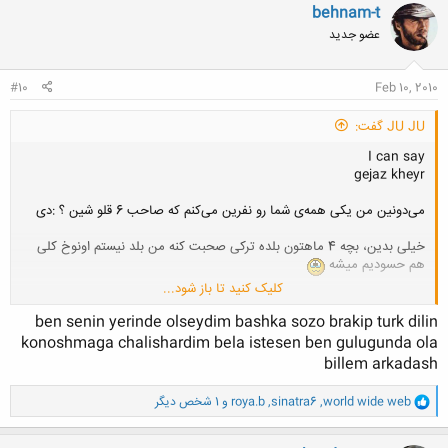
ن
behnam-t
ش
عضو جدید
ه
ا
:
#10
Feb 10, 2010
JU JU گفت:
I can say
gejaz kheyr
می‌دونین من یکی همه‌ی شما رو نفرین می‌کنم که صاحب 6 قلو شین ؟ :دی
خیلی بدین، بچه 4 ماهتون بلده ترکی صحبت کنه من بلد نیستم اونوخ کلی
هم حسودیم میشه
کلیک کنید تا باز شود...
یادش بخیر چقد با سهیل کل می‌نداختم
ben senin yerinde olseydim bashka sozo brakip turk dilin
konoshmaga chalishardim bela istesen ben gulugunda ola
billem arkadash
و
world wide web
,
sinatra6
,
roya.b
و 1 شخص دیگر
ا
ک
ن