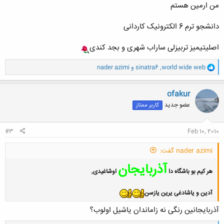
من ارمین هستم
دانشجو ترم 6 الکترونیک کاردانی
اصلیتیمیز تربیزلی ساراب شهری و بجد کندی
و
world wide web
,
sinatra6
و
nader azimi
ا
ک
ن
ofakur
ش
عضو جدید
کاربر ممتاز
ه
ا
:
#3
Feb 10, 2010
nader azimi گفت:
آذربایجان
هر کیم بو باشگاه دا
اوشاغیدی,
آدین و یاشادغی یرین یازسن
آذربایجانین رنگی نه زاماندان یاشیل اولوب؟