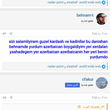
و
world wide web
,
sinatra6
و
nader azimi
ا
ک
ن
behnam-t
ش
عضو جدید
ه
ا
:
#4
Feb 10, 2010
sizi salamliyiram guzel kardash ve kadinllar bu danishan
behnamde yurdum azerbaican boygaldiyim yer xerdalan
yashadegem yer azerbaican azerbaicanin her yeri benin
yurdumdo
و
world wide web
,
sinatra6
و
nader azimi
ا
ک
ن
ofakur
ش
عضو جدید
کاربر ممتاز
ه
ا
:
#5
Feb 10, 2010
moein_13 گفت: