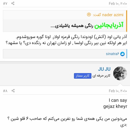
#7
Feb 10, 2010
nader azimi گفت:
آذربایجانین
رنگی همیشه یاشیلدی....
آذر یانی اود (آتش) اودوندا رنگی قرمزه اولار. اونا گوره سوروشدوم.
ایر هر اولکه نین بیر رنگی اولسا , او زامان تهران نه رنگده دی؟ یا مشهد؟
و
sinatra6
ا
کلیک کنید تا باز شود...
ک
ن
JU JU
ش
کاربر حرفه ای
کاربر ممتاز
ه
ا
:
#8
Feb 10, 2010
I can say
gejaz kheyr
می‌دونین من یکی همه‌ی شما رو نفرین می‌کنم که صاحب 6 قلو شین ؟
:دی