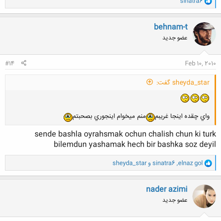
sinatra6
ا
ک
ن
behnam-t
ش
عضو جدید
ه
ا
:
#14
Feb 10, 2010
sheyda_star گفت:
واي چقده اينجا غريبم
منم ميخوام اينجوري بصحبتم
sende bashla oyrahsmak ochun chalish chun ki turk
bilemdun yashamak hech bir bashka soz deyil
و
elnaz gol
,
sinatra6
و
sheyda_star
ا
ک
ن
nader azimi
ش
عضو جدید
ه
ا
: