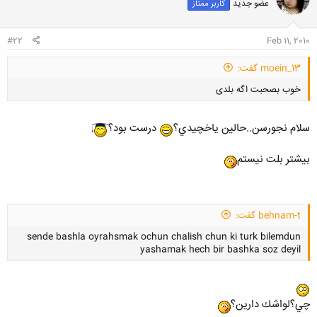
عضو جدید
کاربر ممتاز
ه
ا
:
#22
Feb 11, 2010
moein_13 گفت:
خوب بصحبت اگه بلدی
سلام نجورسن..حالين ياخچيدي؟
درست بود؟
بيشتر بلت نيستم
کلیک کنید تا باز شود...
behnam-t گفت:
sende bashla oyrahsmak ochun chalish chun ki turk bilemdun
yashamak hech bir bashka soz deyil
چي؟لواشك دارين؟