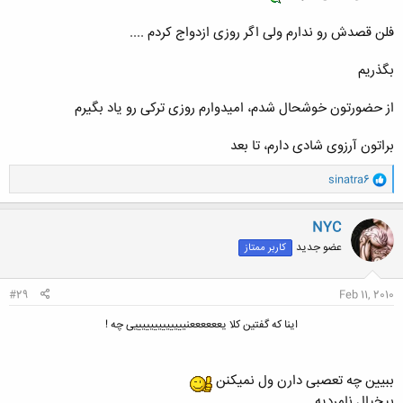
فلن قصدش رو ندارم ولی اگر روزی ازدواج کردم ....
کلیک کنید تا باز شود...
بگذریم
از حضورتون خوشحال شدم، امیدوارم روزی ترکی رو یاد بگیرم
براتون آرزوی شادی دارم، تا بعد
و
sinatra6
ا
ک
ن
NYC
ش
عضو جدید
کاربر ممتاز
ه
ا
:
#29
Feb 11, 2010
اینا که گفتین کلا یععععععنیییییییییییییی چه !
ببیین چه تعصبی دارن ول نمیکنن
بیخیال نامردیه