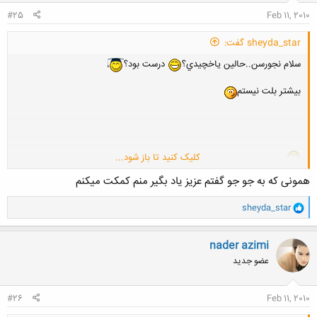
:
#25
Feb 11, 2010
sheyda_star گفت:
سلام نجورسن..حالين ياخچيدي؟
درست بود؟
بيشتر بلت نيستم
کلیک کنید تا باز شود...
چي؟لواشك دارين؟
همونی که به جو جو گفتم عزیز یاد بگیر منم کمکت میکنم
و
sheyda_star
ا
ک
ن
nader azimi
ش
عضو جدید
ه
ا
:
#26
Feb 11, 2010