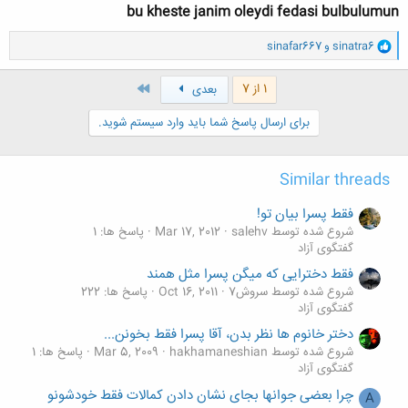
bu kheste janim oleydi fedasi bulbulumun
سني ايچدن سئويره‏ م
...
سن اگر سولغون اولاسان ، سولاسان
...
و
sinatra6
و
sinafar667
گؤزلريم گؤز ياشيني دالغالارام
...
ا
ظولمه قارشي آخارام
...
ک
ن
آخر
1 از 7
بعدی
كؤزه ‏ره ‏ن گؤكسوم اوديله ياخارام
...
ش
ظولمه سوْن نوقطه‏ سيني قويمالييام
...
ه
برای ارسال پاسخ شما باید وارد سیستم شوید.
سنه من آند ايچَه ره ‏م
...
ا
:
آخي تورك'ون توْرونو
...
آنا "تومروس " قيزييام
...
Similar threads
آي منيم غملي ديليم !
...
درده بورونموش
...
فقط پسرا بیان تو!
سنه من آند ايچه ره ‏م
...
شروع شده توسط salehv
Mar 17, 2012
پاسخ ها: 1
سنه من آند ايچه ره ‏م
...
گفتگوی آزاد
فقط دخترایی که میگن پسرا مثل همند
شاعیر:راضيه كاظمي كراني- قاشقاي يوردو
شروع شده توسط سروش7
Oct 16, 2011
پاسخ ها: 222
گفتگوی آزاد
دختر خانوم ها نظر بدن، آقا پسرا فقط بخونن...
شروع شده توسط hakhamaneshian
Mar 5, 2009
پاسخ ها: 1
گفتگوی آزاد
چرا بعضی جوانها بجای نشان دادن کمالات فقط خودشونو
A