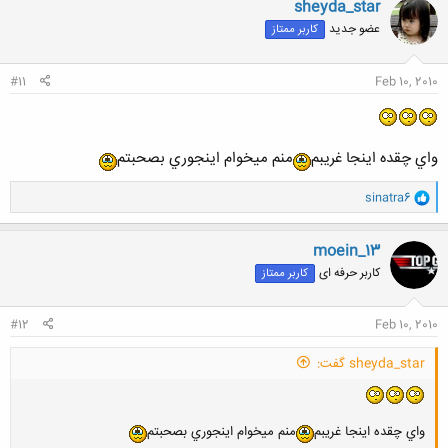
sheyda_star
ش
عضو جدید
کاربر ممتاز
ه
ا
:
#11
Feb 10, 2010
واي چقده اينجا غريبم
منم ميخوام اينجوري بصحبتم
و
sinatra6
ا
ک
ن
moein_13
ش
کاربر حرفه ای
کاربر ممتاز
ه
ا
:
#12
Feb 10, 2010
sheyda_star گفت:
واي چقده اينجا غريبم
منم ميخوام اينجوري بصحبتم