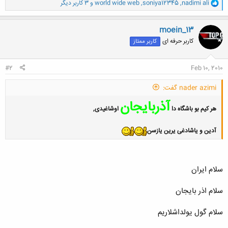
و
nadimi ali
,
soniya12345
,
world wide web
و 3 کاربر دیگر
ا
ک
ن
moein_13
ش
کاربر حرفه ای
کاربر ممتاز
ه
ا
:
#2
Feb 10, 2010
nader azimi گفت:
آذربایجان
هر کیم بو باشگاه دا
اوشاغیدی,
آدین و یاشادغی یرین یازسن
سلام ایران
سلام اذر بایجان
سلام گول یولداشلاریم