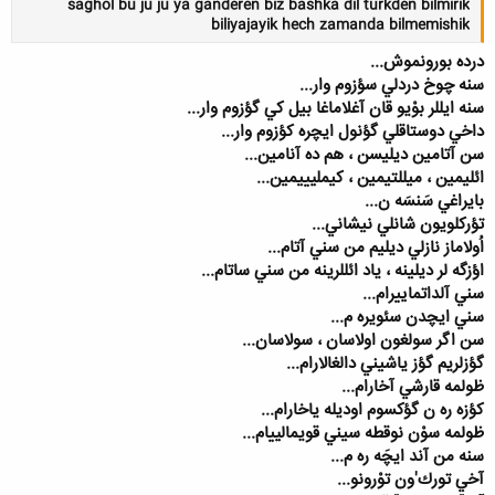
saghol bu ju ju ya ganderen biz bashka dil turkden bilmirik
biliyajayik hech zamanda bilmemishik
درده بورونموش...
سنه چوخ دردلي سؤزوم وار...
سنه ايللر بوْيو قان آغلاماغا بيل كي گؤزوم وار
...
داخي دوستاقلي گؤنول ايچره كؤزوم وار
...
کلیک کنید تا باز شود...
سن آتامين ديلي‏سن ، هم ده آنامين
...
ائليمين ، ميللتيمين ، كيمليييمين
...
بايراغي سَنسَه ن
...
تؤركلويون شانلي نيشاني
...
اُولاماز نازلي ديليم من سني آتام
...
اؤزگه ‏لر ديلينه ، ياد ائللرينه من سني ساتام
...
سني آلداتماييرام
...
سني ايچدن سئويره‏ م
...
سن اگر سولغون اولاسان ، سولاسان
...
گؤزلريم گؤز ياشيني دالغالارام
...
ظولمه قارشي آخارام
...
كؤزه ‏ره ‏ن گؤكسوم اوديله ياخارام
...
ظولمه سوْن نوقطه‏ سيني قويمالييام
...
سنه من آند ايچَه ره ‏م
...
آخي تورك'ون توْرونو
...