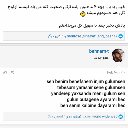
خیلی بدین، بچه 4 ماهتون بلده ترکی صحبت کنه من بلد نیستم اونوخ
کلی هم حسودیم میشه
یادش بخیر چقد با سهیل کل می‌نداختم
و
eng_beshak
,
sinatra6
,
monrose
و 2 کاربر دیگر
ا
ک
ن
behnam-t
ش
عضو جدید
ه
ا
:
#9
Feb 10, 2010
sen benim benefshem injim gulumsen
tebesum yarashir sene gulumsen
yanderep yaxsanda meni gulum sen
gulun butagene ayarami hec
ben senin kalbine dayarami hec
و
world wide web
,
صنم.
,
sinatra6
و 1 شخص دیگر
ا
ک