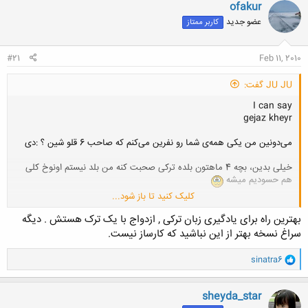
ofakur
عضو جدید
کاربر ممتاز
#21
Feb 11, 2010
JU JU گفت:
I can say
gejaz kheyr
می‌دونین من یکی همه‌ی شما رو نفرین می‌کنم که صاحب 6 قلو شین ؟ :دی
خیلی بدین، بچه 4 ماهتون بلده ترکی صحبت کنه من بلد نیستم اونوخ کلی
هم حسودیم میشه
کلیک کنید تا باز شود...
یادش بخیر چقد با سهیل کل می‌نداختم
بهترین راه برای یادگیری زبان ترکی , ازدواج با یک ترک هستش . دیگه
سراغ نسخه بهتر از این نباشید که کارساز نیست.
و
sinatra6
ا
ک
ن
sheyda_star
ش