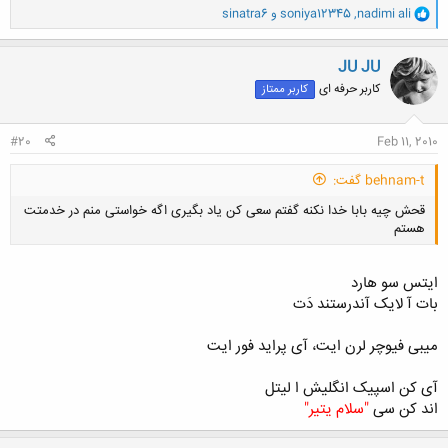
و
nadimi ali
,
soniya12345
و
sinatra6
ا
ک
ن
JU JU
ش
کاربر حرفه ای
کاربر ممتاز
ه
ا
:
#20
Feb 11, 2010
behnam-t گفت:
قحش چیه بابا خدا نکنه گفتم سعی کن یاد بگیری اگه خواستی منم در خدمتت
هستم
ایتس سو هارد
بات آ لایک آندرستند دَت
کلیک کنید تا باز شود...
میبی فیوچر لرن ایت، آی پراید فور ایت
آی کن اسپیک انگلیش ا لیتل
اند کن سی
"سلام یتیر"