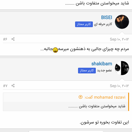
شاید میخواستن متفاوت باشن ........
BISEI
کاربر حرفه ای
کاربر ممتاز
#6
Sep 10, 2012
مردم چه چیزای جالبی به ذهنشون میرسه
جالبه...
shakibam
عضو جدید
کاربر ممتاز
#7
Sep 10, 2012
mohamad razavi گفت:
شاید میخواستن متفاوت باشن ........
این تفاوت بخوره تو سرشون.