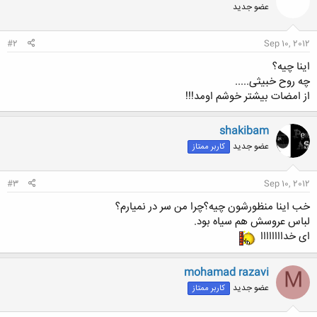
عضو جدید
#2
Sep 10, 2012
اینا چیه؟
چه روح خبیثی.....
از امضات بیشتر خوشم اومد!!!
shakibam
عضو جدید
کاربر ممتاز
#3
Sep 10, 2012
خب اینا منظورشون چیه؟چرا من سر در نمیارم؟
لباس عروسش هم سیاه بود.
ای خداااااااا
mohamad razavi
M
عضو جدید
کاربر ممتاز