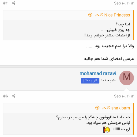
#4
Sep 10, 2012
Nice Princess گفت:
اینا چیه؟
چه روح خبیثی.....
از امضات بیشتر خوشم اومد!!!
والا برا منم عجیب بود ......
مرسی امضای شما هم جالبه
کلیک کنید تا باز شود...
mohamad razavi
M
عضو جدید
کاربر ممتاز
#5
Sep 10, 2012
shakibam گفت:
خب اینا منظورشون چیه؟چرا من سر در نمیارم؟
لباس عروسش هم سیاه بود.
ای خداااااااا