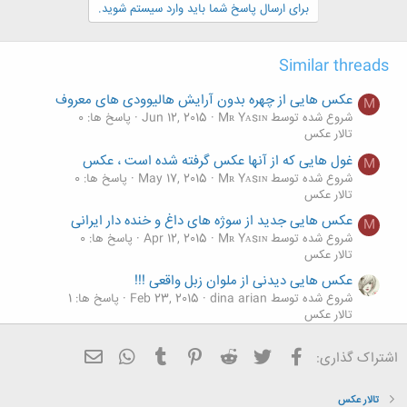
برای ارسال پاسخ شما باید وارد سیستم شوید.
کلیک کنید تا باز شود...
Similar threads
عکس هایی از چهره بدون آرایش هالیوودی های معروف
M
شروع شده توسط Mʀ Yᴀsɪɴ
Jun 12, 2015
پاسخ ها: 0
تالار عکس
غول هایی که از آنها عکس گرفته شده است ، عکس
M
شروع شده توسط Mʀ Yᴀsɪɴ
May 17, 2015
پاسخ ها: 0
تالار عکس
عکس هایی جدید از سوژه های داغ و خنده دار ایرانی
M
شروع شده توسط Mʀ Yᴀsɪɴ
Apr 12, 2015
پاسخ ها: 0
تالار عکس
عکس هایی دیدنی از ملوان زبل واقعی !!!
شروع شده توسط dina arian
Feb 23, 2015
پاسخ ها: 1
تالار عکس
عکس هایی از دنیای شگفت انگیز و زیبای زیر آب
فیسبوک
تویتر
Reddit
Pinterest
Tumblr
ایمیل
WhatsApp
اشتراک گذاری:
شروع شده توسط dina arian
Feb 22, 2015
پاسخ ها: 1
تالار عکس
تالار عکس