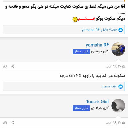
آقا من هی میگم فقط ی سکوت کفایت میکنه تو هی بگو محو و فاتحه و
......
میگم سکوت بوگو
چَــــشـــم
و
Mʀ Yᴀsɪɴ
و
yamaha R6
ا
کلیک کنید تا باز شود...
ک
ن
yamaha R6
ش
کاربر حرفه ای
کاربر ممتاز
ه
ا
:
#8
Jun 16, 2015
سکوت می نماییم با زاویه sin 45 درجه
و
Ћцвгіѕ Ǥіяl
ا
ک
ن
Ћцвгіѕ Ǥіяl
ش
کاربر حرفه ای
کاربر ممتاز
ه
ا
:
#9
Jun 16, 2015