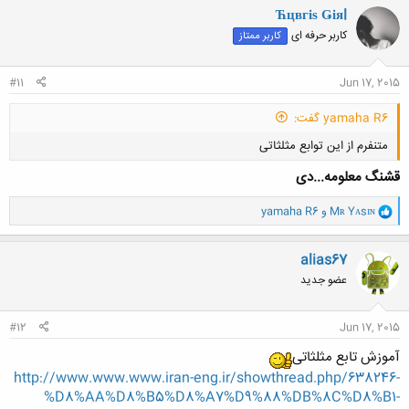
کلیک کنید تا باز شود...
ن
Ћцвгіѕ Ǥіяl
ش
کاربر حرفه ای
کاربر ممتاز
ه
ا
:
#11
Jun 17, 2015
yamaha R6 گفت:
متنفرم از این توابع مثلثاتی
قشنگ معلومه...دی
و
Mʀ Yᴀsɪɴ
و
yamaha R6
ا
ک
ن
alias67
کلیک کنید تا باز شود...
ش
عضو جدید
ه
ا
:
#12
Jun 17, 2015
آموزش تابع مثلثاتی
http://www.www.www.iran-eng.ir/showthread.php/638246-
%D8%AA%D8%B5%D8%A7%D9%88%DB%8C%D8%B1-