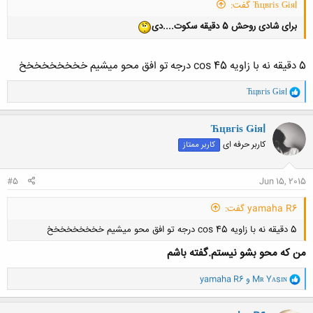
Ћцвгіѕ Ǥіяl گفت:
برای شادی روحش 5 دقیقه سکوت....دی
5 دقیقه نه با زاویه cos 45 درجه تو افق محو میشیم خخخخخخخخخ
و
Ћцвгіѕ Ǥіяl
ا
ک
ن
Ћцвгіѕ Ǥіяl
ش
کاربر حرفه ای
کاربر ممتاز
ه
ا
:
#5
Jun 15, 2015
yamaha R6 گفت:
5 دقیقه نه با زاویه cos 45 درجه تو افق محو میشیم خخخخخخخخخ
من که محو بشو نیستم.گفته باشم
و
Mʀ Yᴀsɪɴ
و
yamaha R6
ا
ک
ن