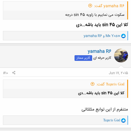
yamaha R6 گفت:
سکوت می نماییم با زاویه sin 45 درجه
کلا این sin 45 باید باشه...دی
و
Mʀ Yᴀsɪɴ
و
yamaha R6
ا
ک
ن
yamaha R6
کلیک کنید تا باز شود...
ش
کاربر حرفه ای
کاربر ممتاز
ه
ا
:
#10
Jun 17, 2015
Ћцвгіѕ Ǥіяl گفت:
کلا این sin 45 باید باشه...دی
متنفرم از این توابع مثلثاتی
و
Ћцвгіѕ Ǥіяl
ا
ک