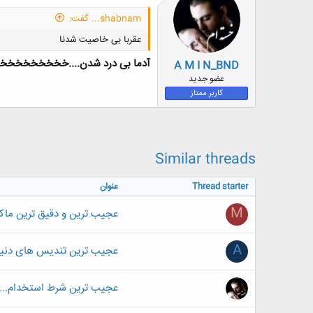
shabnam... گفت:
عقربا بی خاصیت شدنا
آدما بی درد شدن....خخخخخخخخخ
A M I N_BND
عضو جدید
کاربر ممتاز
Similar threads
Thread starter
عنوان
M
عجیب ترین و دقیق ترین ما
A
عجیب ترین تندیس های دن
عجیب ترین شرط استخدام...ش