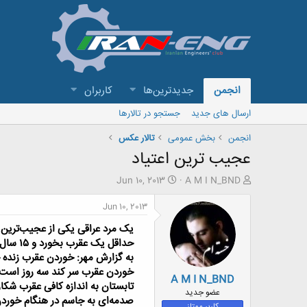
انجمن
جدیدترین‌ها
کاربران
ارسال های جدید
جستجو در تالارها
انجمن
بخش عمومی
تالار عکس
عجیب ترین اعتیاد
ش
ت
Jun 10, 2013
A M I N_BND
ر
ا
و
ر
Jun 10, 2013
ع
ی
یک مرد عراقی یکی از عجیب‌ترین 
ک
خ
ن
ش
حداقل یک عقرب بخورد و ۱۵ سال است که این روند ادامه داشته است.
ن
ر
به گزارش مهر:
د
و
خوردن عقرب سر کند سه روز است و
A M I N_BND
ه
ع
تابستان به اندازه کافی عقرب شکا
م
عضو جدید
صدمه‌ای به جاسم در هنگام خوردن
و
کاربر ممتاز