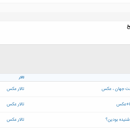
خ
کلیک کنید تا باز شود...
تالار
کت جهان ، عکس
تالار عکس
یا+عکس
تالار عکس
نیده بودین؟
تالار عکس