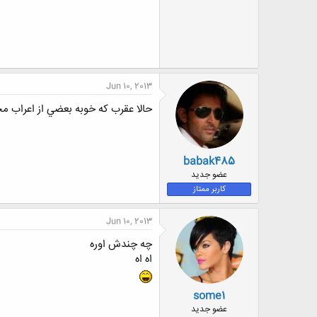
Jun 10, 2013
حالا عقرب كه خوبه بعضي از اعراب 
babak485
عضو جدید
کاربر ممتاز
Jun 10, 2013
چه چندش اوره
اه اه
some1
عضو جدید