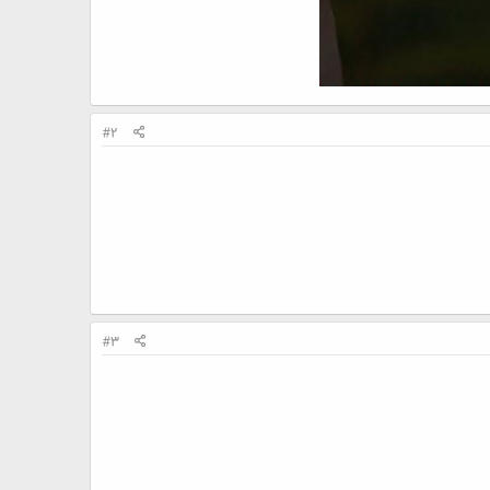
#2
#3