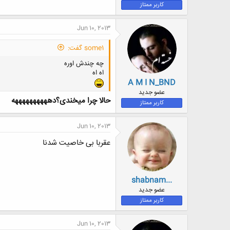
کاربر ممتاز
Jun 10, 2013
some1 گفت:
چه چندش اوره
اه اه
A M I N_BND
عضو جدید
حالا چرا میخندی؟دههههههههههه
کاربر ممتاز
Jun 10, 2013
عقربا بی خاصیت شدنا
shabnam...
عضو جدید
کاربر ممتاز
Jun 10, 2013