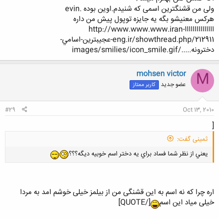
ولی من قشنگترین اسمی که شنیدم.اوین بوده .evin
هرکس معنیشو بگه یه جایزه توپول پیش من داره
اااااااااااااااhttp://www.www.www.iran-
eng.ir/showthread.php/212911-عجيبترين-اسامي-
دخترونه...../images/smilies/icon_smile.gif
mohsen victor
M
عضو جدید
کاربر ممتاز
#29
Oct 13, 2010
[
ثمینی گفت:
يعني از نظر شما فساد براي يه دختر اسم خوبيه ديگه؟؟؟
اره چرا که نه اسم به این قشنگی من از بیلمز خیلی خوشم امد به مردا
خیلی میاد این اسم
[/QUOTE]