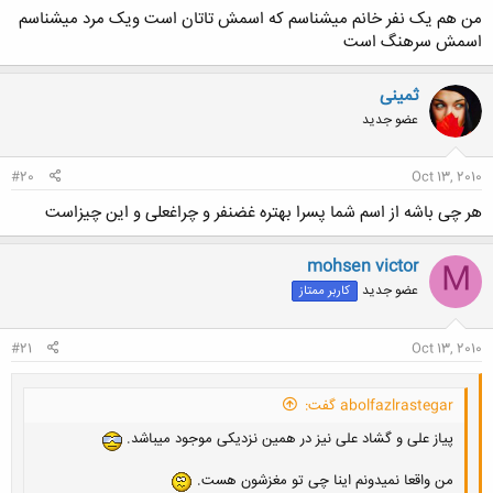
من هم یک نفر خانم میشناسم که اسمش تاتان است ویک مرد میشناسم
اسمش سرهنگ است
ثمینی
عضو جدید
#20
Oct 13, 2010
هر چی باشه از اسم شما پسرا بهتره غضنفر و چراغعلی و این چیزاست
mohsen victor
M
عضو جدید
کاربر ممتاز
#21
Oct 13, 2010
abolfazlrastegar گفت:
پیاز علی و گشاد علی نیز در همین نزدیکی موجود میباشد.
من واقعا نمیدونم اینا چی تو مغزشون هست.