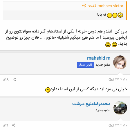
mohsen victor گفت:
نه بابا
باور کن. انقدر هم درس خونه ! یکی از استادهام گیر داده سوالاتتون رو از
ایشون بپرسید ! ما هم هی میگیم شنبلیله خانوم .... فلان چیز رو توضیح
بدید.
mahshid m
عضو جدید
کاربر ممتاز
#18
Oct 13, 2010
خیلی بی مزه اید دیگه کسی از این اسما نداره
محمدرضامنیع سرشت
عضو جدید
#19
Oct 13, 2010