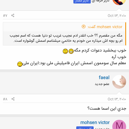
کاربر حرفه ای
کاربر ممتاز
#7
Oct 13, 2010
mohsen victor گفت:
مگه من مقصرم ؟؟ خب انقدر ادم عجيب غريب تو دنيا هست كه اسم عجيب
ام رو بچه اش ميذاره من خودم يه خانمي ميشناسم اسمش گوشواره است.
خوب ببخشید دعوات کردم مگه
خوب آره
معلم سال سوممون اسمش ایران فامیلیش ملی بود:ایران ملی
کلیک کنید تا باز شود...
faeal
عضو جدید
#8
Oct 13, 2010
جدي اين اسما هست؟
mohsen victor
M
عضو جدید