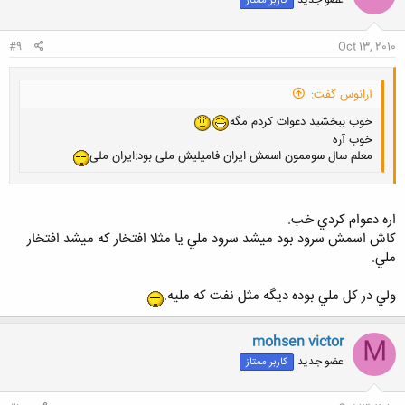
کاربر ممتاز
#9
Oct 13, 2010
آرانوس گفت:
خوب ببخشید دعوات کردم مگه
خوب آره
معلم سال سوممون اسمش ایران فامیلیش ملی بود:ایران ملی
اره دعوام كردي خب.
كاش اسمش سرود بود ميشد سرود ملي يا مثلا افتخار كه ميشد افتخار
ملي.
ولي در كل ملي بوده ديگه مثل نفت كه مليه.
mohsen victor
M
عضو جدید
کاربر ممتاز