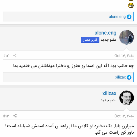
و
alone.eng
ا
ک
ن
alone.eng
ش
عضو جدید
کاربر ممتاز
ه
ا
:
#12
Oct 13, 2010
چه جالب بود اگه این اسما رو هنوز رو دخترا میذاشتن می خندیدیما...
و
xilizax
ا
ک
ن
xilizax
ش
عضو جدید
ه
ا
:
#13
Oct 13, 2010
میزارن بابا. یک دختره تو کلاس ما از زاهدان آمده اسمش شنبلیله است !
باور کن راست می گم.