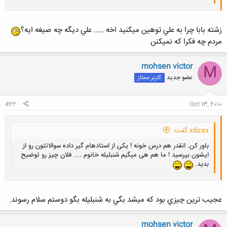
زشته بابا چرا به علي توهين ميكنيد اخه ..... علي ديگه چه صيغه ايه؟
مردم چه فكرا كه نميكنن
mohsen victor
M
عضو جدید
کاربر ممتاز
#22
Oct 13, 2010
xilizax گفت:
باور کن. انقدر هم درس خونه ! یکی از استادهام گیر داده سوالاتتون رو از
ایشون بپرسید ! ما هم هی میگیم شنبلیله خانوم .... فلان چیز رو توضیح
بدید.
عجيب ترين چيزي بود كه ميشد بگي به شنبليله بگو دوستم سلام رسوند.
mohsen victor