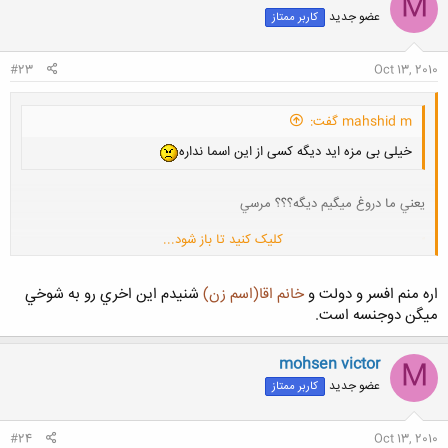
M
عضو جدید
کاربر ممتاز
#23
Oct 13, 2010
mahshid m گفت:
خیلی بی مزه اید دیگه کسی از این اسما نداره
يعني ما دروغ ميگيم ديگه؟؟؟ مرسي
کلیک کنید تا باز شود...
محمدرضامنیع سرشت گفت:
کلیک کنید تا باز شود...
من هم یک نفر خانم میشناسم که اسمش تاتان است ویک مرد میشناسم
اره منم افسر و دولت و
خانم اقا(اسم زن)
شنيدم اين اخري رو به شوخي
اسمش سرهنگ است
ميگن دوجنسه است.
mohsen victor
M
عضو جدید
کاربر ممتاز
کلیک کنید تا باز شود...
#24
Oct 13, 2010