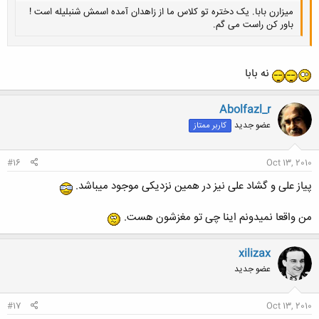
میزارن بابا. یک دختره تو کلاس ما از زاهدان آمده اسمش شنبلیله است !
باور کن راست می گم.
نه بابا
کلیک کنید تا باز شود...
Abolfazl_r
عضو جدید
کاربر ممتاز
#16
Oct 13, 2010
پیاز علی و گشاد علی نیز در همین نزدیکی موجود میباشد.
من واقعا نمیدونم اینا چی تو مغزشون هست.
xilizax
عضو جدید
#17
Oct 13, 2010