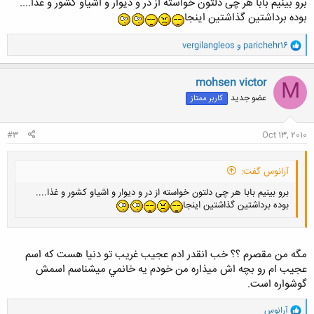
برو بینیم بابا هر چی دلتون خواسته از در و دیوار و اشیاو کشور و غذا....
بوده برداشتین گذاشتین اینجا
و
parichehr16
و
vergilangleos
ا
ک
ن
mohsen victor
M
ش
عضو جدید
کاربر ممتاز
ه
ا
:
#3
Oct 13, 2010
آرانوس گفت:
برو بینیم بابا هر چی دلتون خواسته از در و دیوار و اشیاو کشور و غذا....
بوده برداشتین گذاشتین اینجا
مگه من مقصرم ؟؟ خب انقدر ادم عجيب غريب تو دنيا هست كه اسم
عجيب ام رو بچه اش ميذاره من خودم يه خانمي ميشناسم اسمش
گوشواره است.
و
آرانوس