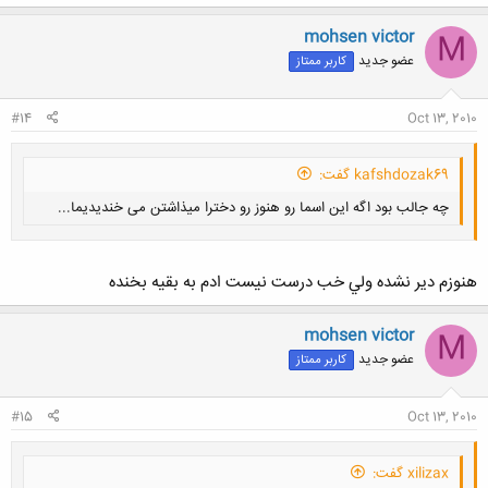
mohsen victor
M
عضو جدید
کاربر ممتاز
#14
Oct 13, 2010
kafshdozak69 گفت:
چه جالب بود اگه این اسما رو هنوز رو دخترا میذاشتن می خندیدیما...
هنوزم دير نشده ولي خب درست نيست ادم به بقيه بخنده
mohsen victor
M
کلیک کنید تا باز شود...
عضو جدید
کاربر ممتاز
#15
Oct 13, 2010
xilizax گفت: