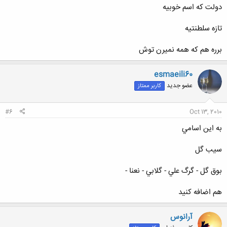
دولت كه اسم خوبيه
تازه سلطنتيه
کلیک کنید تا باز شود...
برره هم كه همه نميرن توش
esmaeili60
عضو جدید
کاربر ممتاز
#6
Oct 13, 2010
به اين اسامي
سيب گل
بوق گل - گرگ علي - گلابي - نعنا -
هم اضافه كنيد
آرانوس