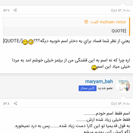
#27
Oct 13, 2010
mohsen victor گفت:
[QUOTE
يعني از نظر شما فساد براي يه دختر اسم خوبيه ديگه؟؟؟
[/QUOTE]
اره چرا که نه اسم به این قشنگی من از بیلمز خیلی خوشم امد به مردا
خیلی میاد این اسم
کلیک کنید تا باز شود...
maryam_bah
عضو جدید
کاربر ممتاز
#28
Oct 13, 2010
اسم فقط اسم خودم..........
فقط خیلی زیاد شده ازش.........
به قول قدیمیا تو این کارا دست زیاد شده........پس به درد نمیخوره.
اگه کمش کنن بهترم میشه.