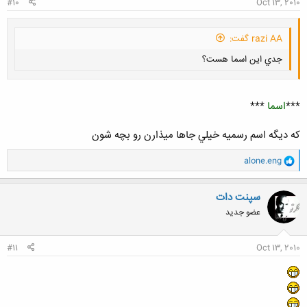
#10
Oct 13, 2010
razi AA گفت:
جدي اين اسما هست؟
***
اسما
***
كه ديگه اسم رسميه خيلي جاها ميذارن رو بچه شون
کلیک کنید تا باز شود...
و
alone.eng
ا
ک
ن
سپنت دات
ش
عضو جدید
ه
ا
:
#11
Oct 13, 2010