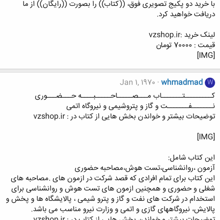
با خرید دو پکیج تصویری فوق، ((کتاب)) را بصورت ((رایگان)) از ما
دریافت خواهید کرد.
لینک خرید :vzshop.ir
قیمت : 70000 تومان
[IMG]
Jan 1, 1970
whmadmad
W
کـــــــــتـــــــاب مـــصـــــاحـــــبــــه حـــضـــوری
نـــــــفـــــــت و گاز و پتروشیمی و نیروگاه اتمی
توضیحات بیشتر و خواندن بخش هایی از کتاب در : vzshop.ir
[IMG]
این کتاب شامل:
آزمون ،روانشناسی،تست هوش،مصاحبه حضوری
این کتاب برای تمام افرادی که قصد شرکت در ازمون های .مصاحبه های
شغلی و حضوری و همچنین ازمون های تست هوش و روانشناسی برای
استخدام در شرکت های نفت و گاز و پترو شیمی ، پالایشگاه ها و پخش و
پالایش، نیروگاههای گازی و اتمی و وزارت نیرو مناسب می باشد.
توضیحات بیشتر و خواندن بخش هایی از کتاب در : vzshop.ir