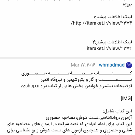
پروژه
لینک اطلاعات بیشتر:1
http://iteraket.ir/view/2374/
لینک اطلاعات بیشتر:2
iteraket.ir/view/2374
Mar 17, 2016
whmadmad
W
کـــــــــتـــــــاب مـــصـــــاحـــــبــــه حـــضـــوری
نـــــــفـــــــت و گاز و پتروشیمی و نیروگاه اتمی
توضیحات بیشتر و خواندن بخش هایی از کتاب در : vzshop.ir
[IMG]
این کتاب شامل:
آزمون ،روانشناسی،تست هوش،مصاحبه حضوری
این کتاب برای تمام افرادی که قصد شرکت در ازمون های .مصاحبه های
شغلی و حضوری و همچنین ازمون های تست هوش و روانشناسی برای