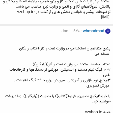
استخدام در شرکت های نفت و گاز و پترو شیمی ، پالایشگاه ها و پخش و
پالایش، نیروگاههای گازی و اتمی و وزارت نیرو مناسب می باشد.
توضیحات بیشتر و خواندن بخش هایی از کتاب در : vzshop.ir
[IMG]
Jan 1, 1970
whmadmad
W
پکیج متقاضیان استخدامی در وزارت نفت و گاز +کتاب رایگان
استخدامی
1-کتاب جامعه استخدامی وازرت نفت و گاز((رایگان))
2- 10 گیگ فیلم مستند و انیمیشن اموزشی از دستگاهها و کارخانجات
نفتی
3-پکیج نرم افزاری و آموزشی اسپن در ایران با 24 گیگ اطلاعات و
اموزش تصویری
با خرید2پکیج تصویری فوق،((کتاب)) را بصورت ((رایگان)) ازما دریافت
خواهید کرد.
خرید :vzshop.ir