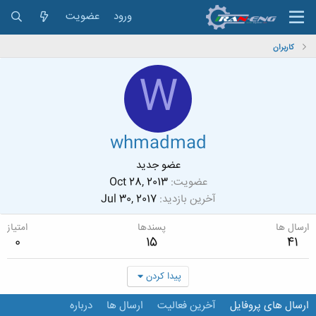
ورود
عضویت
کاربران
W
whmadmad
عضو جدید
عضویت
Oct 28, 2013
آخرین بازدید
Jul 30, 2017
ارسال ها
پسندها
امتیاز
0
15
41
پیدا کردن
ارسال های پروفایل
آخرین فعالیت
ارسال ها
درباره