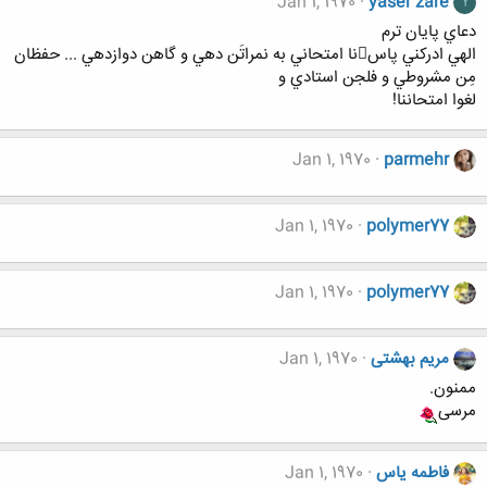
Jan 1, 1970
yaser zare
Y
دعاي پايان ترم
الهي ادركني پاسنا امتحاني به نمراتَن دهي و گاهن دوازدهي ... حفظان
مِن مشروطي و فلجن استادي و
لغوا امتحاننا!
Jan 1, 1970
parmehr
Jan 1, 1970
polymer77
Jan 1, 1970
polymer77
مریم بهشتی
Jan 1, 1970
ممنون.
مرسی
فاطمه یاس
Jan 1, 1970