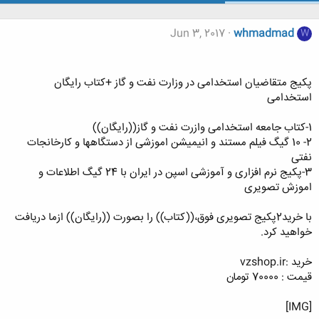
Jun 3, 2017
whmadmad
W
پکیج متقاضیان استخدامی در وزارت نفت و گاز +کتاب رایگان
استخدامی
1-کتاب جامعه استخدامی وازرت نفت و گاز((رایگان))
2- 10 گیگ فیلم مستند و انیمیشن اموزشی از دستگاهها و کارخانجات
نفتی
3-پکیج نرم افزاری و آموزشی اسپن در ایران با 24 گیگ اطلاعات و
اموزش تصویری
با خرید2پکیج تصویری فوق،((کتاب)) را بصورت ((رایگان)) ازما دریافت
خواهید کرد.
خرید :vzshop.ir
قیمت : 70000 تومان
[IMG]