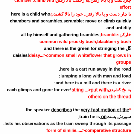
چاردست و پا بالا رفتن,به زحمت بالا رفتن
clumber :climb with
effort
با چار دست و پا بالا رفتن, خود را بالا کشیدن
here is a child who
chambers and scrambles,scramble: move or climb quickly
and untidily
خارکن
bramble:
all by himself and gathering brambles;
common wild prockly bush,blackberry bush
گل
and there is the green for stringing the
daisies!
daisy...>common small whiteflower that grows in
groups
here is a cart run away in the road.
lumping a long with man and load;
and here is a mill and there is a river;
string ...>put with
به نخ کشیدن
glimps and gone for ever!
each
others on the thread
describes
very fast motion of the
the speaker
the
*
on,
سورش بست
train he is
lists his observations as the train sweep through its passage.
form of similie.....>comparative structure