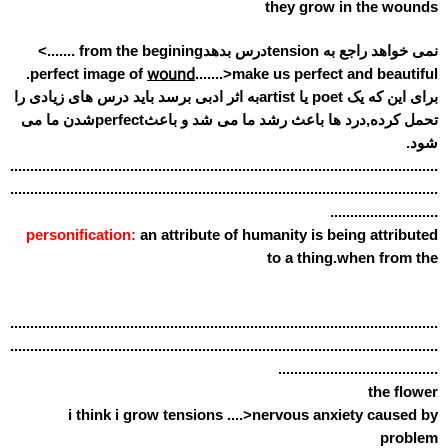
they grow in the wounds
نمی خواهد راجع به
tension
درس بدهد
from the begining .......>
wound
perfect image of
.......>make us perfect and beautiful.
برای این که یک
poet
یا
artist
به اثر ادبی برسد باید درس های زیادی را
تحمل کرده,درد ها باعث رشد ما می شد و باعث
perfect
شدن ما می
شود.
...........................................................................................................
...........................................................................................................
...........................
personification:
an attribute of humanity is being attributed
to a thing.when from the
...........................................................................................................
...........................................................................................................
........................................
the flower
i think i grow tensions ....>nervous anxiety caused by
problem