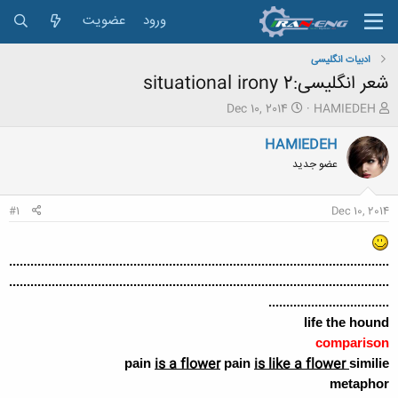
ورود
عضویت
ادبیات انگلیسی
شعر انگلیسی:situational irony 2
ش
ت
Dec 10, 2014
HAMIEDEH
ر
ا
و
ر
HAMIEDEH
ع
ی
عضو جدید
ک
خ
ن
ش
ن
ر
#1
Dec 10, 2014
د
و
ه
ع
م
...........................................................................................................
و
...........................................................................................................
ض
و
..................................
ع
life the hound
comparison
is a flower
is like a flower
pain
pain
similie
metaphor