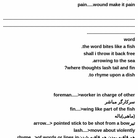
pain
.....
wound make it pain
...........................................................................................................
...........................................................................................................
.......................................
word
the word bites like a fish.
shall i throw it back free
arrowing to the sea.
where thoughts lash tail and fin?
to rhyme upon a dish.
foreman.....>worker in charge of other
سرکارگر مباشر
fin....>wing like part of the fish
(ماهی)باله
تیر
arrow...> pointed stick to be shot from a bow
lash....>move about violently
هم قافیه بودن,هم قافیه شدن
rhyme...>of words or lines in