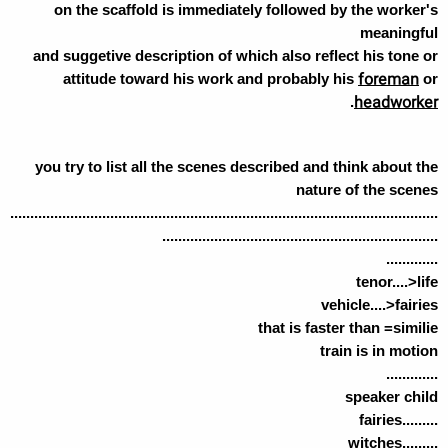
on the scaffold is immediately followed by the worker's
meaningful
and suggetive description of which also reflect his tone or
foreman
attitude toward his work and probably his
or
headworker
.
you try to list all the scenes described and think about the
nature of the scenes
...........................................................................................................
.....................................................................
.............
tenor....>life
vehicle....>fairies
that is faster than =similie
train is in motion
.............
speaker child
.........fairies
.........witches