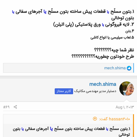
1.
بتون مسلّح
قطعات پيش ساخته بتون مسلّح
یا
آجرهاى سفالى
يا
يا
بتون توخالى
2.
لايه قيروگونى
ورق پلاستيکى (پلى اتيلن)
یا
4.بتن
5.لعاب سیلیسی یا انواع کاشی
نظر شما چیه؟؟؟؟؟؟؟؟
طرح خودتون چطوریه؟؟؟؟؟؟؟؟؟؟؟
و
mech.shima
ا
ک
ن
mech.shima
ش
دستیار مدیر مهندسی مکانیک
کاربر ممتاز
ه
ا
:
#69
Aug 1, 2013
hassan2010 گفت:
یا
1.
بتون مسلّح
قطعات پيش ساخته بتون مسلّح
آجرهاى سفالى
بتون
يا
يا
توخالى