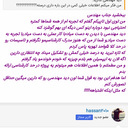
دید مهندسی ندارید.
من فکر میکنم اطلاعات خیلی کمی در این باره داری درسته؟؟؟؟؟؟؟؟؟؟؟؟
ببخشید جناب مهندس
من توی اول تاپیکم گفتم که تجربه ام از همه شماها کمتره
کلیک کنید تا باز شود...
احتیاجی نبود دوباره اینو کس دیگه ای بهم گوشزد کنه
دید مهندسی با دیدن به دست میاد؛با کار عملی به دست میاد,با تجربه به
دست میاد,و شما از من که هنوز مدرک کارشناسیمو نگرفتم و تاسیسات رو
در حد کلا 5واحد تهویه پاس کردم
که تازه تبرید یه درصد خیلی کمش رو تشکیل میداد چه انتظاری دارین
اگه الان یه ایپسیلن هم بلدم چیزیه که خودم خوندمو یاد گرفتم
و من مطمئنم با همین اطلاعات هم میتونم یه پروژه در حد کارشناسی ارائه
بدم
اما هدفم این بود به قول شما اون دید مهندسی رو که دارین میگین حداقل
تصورش کنم
که مثل اینکه اشتباهه!!!!!
hassan2010
عضو جدید
کاربر ممتاز