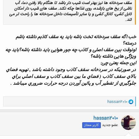
سقف سردخانه ها نيز بهتر است شيب دار باشد تا هنگام بالا رفتن دما، آب
ناشى از يخ هاى بازشده، روى غذاها چکه نکند. سقف هاى شيب دار امکان
کابل کشى، کانال کشى و يا ساير تأسيسات داخل سردخانه ها را راحت تر مى
کند.
خب اگه سقف سردخانه تخت باشه باید یه سقف کاذبم داشته باشم
درسته؟
کلیک کنید تا باز شود...
اونوقت بین سقف اصلی و کاذب چه جور هوایی باید داشته باشه؟باید چه
ویژگی هایی داشته باشه؟
این جمله یعنی چی:
در صورتيكه در سردخانه سقف كاذب وجود داشته باشد , تهويه فضاي
بالاي سقف كاذب ( فضاي ما بين سقف كاذب و سقف اصلي براي
جلوگيري از تقطير آب و پائين آوردن درجه حرارت ضروري مي‏باشد .
و
hassan2010
ا
ک
ن
hassan2010
ش
عضو جدید
کاربر ممتاز
ه
ا
: