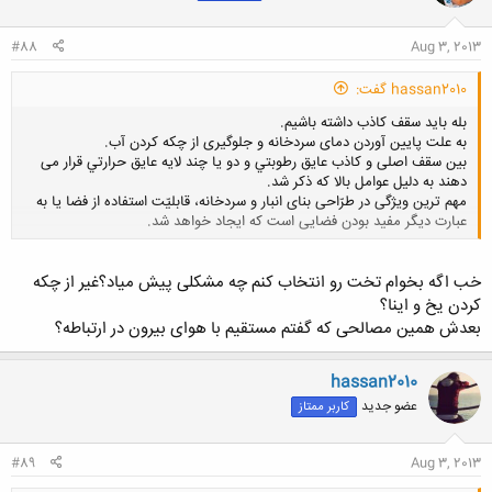
#88
Aug 3, 2013
hassan2010 گفت:
بله باید سقف کاذب داشته باشیم.
به علت پایین آوردن دمای سردخانه و جلوگیری از چکه کردن آب.
بین سقف اصلی و کاذب عايق رطوبتي و دو يا چند لايه عايق حرارتي قرار می
دهند به دلیل عوامل بالا که ذکر شد.
مهم ترين ويژگى در طرّاحى بناى انبار و سردخانه، قابليّت استفاده از فضا يا به
عبارت ديگر مفيد بودن فضايى است که ايجاد خواهد شد.
کلیک کنید تا باز شود...
خب اگه بخوام تخت رو انتخاب کنم چه مشکلی پیش میاد؟غیر از چکه
کردن یخ و اینا؟
بعدش همین مصالحی که گفتم مستقیم با هوای بیرون در ارتباطه؟
hassan2010
عضو جدید
کاربر ممتاز
#89
Aug 3, 2013