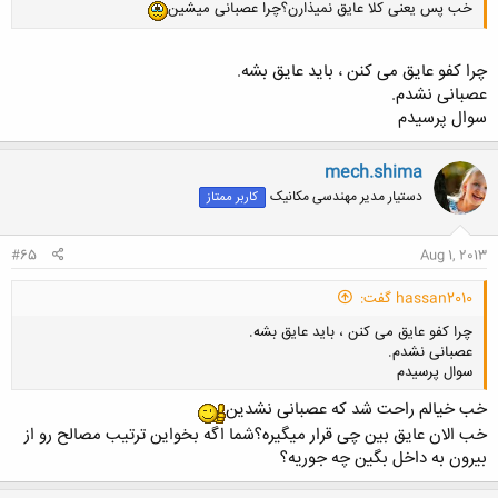
خب پس یعنی کلا عایق نمیذارن؟چرا عصبانی میشین
چرا کفو عایق می کنن ، باید عایق بشه.
عصبانی نشدم.
سوال پرسیدم
mech.shima
دستیار مدیر مهندسی مکانیک
کاربر ممتاز
#65
Aug 1, 2013
hassan2010 گفت:
چرا کفو عایق می کنن ، باید عایق بشه.
عصبانی نشدم.
سوال پرسیدم
خب خیالم راحت شد که عصبانی نشدین
خب الان عایق بین چی قرار میگیره؟شما اگه بخواین ترتیب مصالح رو از
بیرون به داخل بگین چه جوریه؟
کلیک کنید تا باز شود...