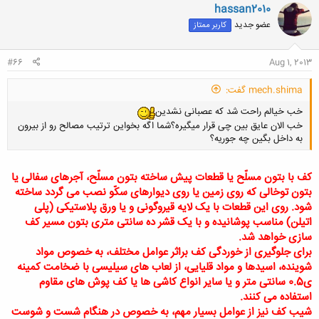
hassan2010
عضو جدید
کاربر ممتاز
#66
Aug 1, 2013
mech.shima گفت:
خب خیالم راحت شد که عصبانی نشدین
خب الان عایق بین چی قرار میگیره؟شما اگه بخواین ترتیب مصالح رو از بیرون
به داخل بگین چه جوریه؟
کف با بتون مسلّح يا قطعات پيش ساخته بتون مسلّح، آجرهاى سفالى يا
بتون توخالى که روى زمين يا روى ديوارهاى سکّو نصب مى گردد ساخته
کلیک کنید تا باز شود...
شود. روى اين قطعات با يک لايه قيروگونى و يا ورق پلاستيکى (پلى
اتيلن) مناسب پوشانيده و با يک قشر ده سانتى مترى بتون مسير کف
سازى خواهد شد.
براى جلوگيرى از خوردگى کف براثر عوامل مختلف، به خصوص مواد
شوينده، اسيدها و مواد قليايى، از لعاب هاى سيليسى با ضخامت کمينه
ی0.5 سانتى متر و يا ساير انواع کاشى ها يا کف پوش هاى مقاوم
استفاده مى کنند.
شيب کف نيز از عوامل بسيار مهم، به خصوص در هنگام شست و شوست