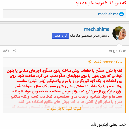
که بين ۱ تا ۲ درصد خواهد بود.
و
mech.shima
ا
ک
ن
mech.shima
ش
دستیار مدیر مهندسی مکانیک
کاربر ممتاز
ه
ا
:
#67
Aug 1, 2013
hassan2010 گفت:
کف با بتون مسلّح يا قطعات پيش ساخته بتون مسلّح، آجرهاى سفالى يا بتون
توخالى که روى زمين يا روى ديوارهاى سکّو نصب مى گردد ساخته شود. روى
اين قطعات با يک لايه قيروگونى و يا ورق پلاستيکى (پلى اتيلن) مناسب
پوشانيده و با يک قشر ده سانتى مترى بتون مسير کف سازى خواهد شد.
براى جلوگيرى از خوردگى کف براثر عوامل مختلف، به خصوص مواد شوينده،
اسيدها و مواد قليايى، از لعاب هاى سيليسى با ضخامت کمينه ی0.5 سانتى
متر و يا ساير انواع کاشى ها يا کف پوش هاى مقاوم استفاده مى کنند.
شيب کف نيز از عوامل بسيار مهم، به خصوص در هنگام شست و شوست که
کلیک کنید تا باز شود...
بين ۱ تا ۲ درصد خواهد بود.
خب یعنی اینجور شد