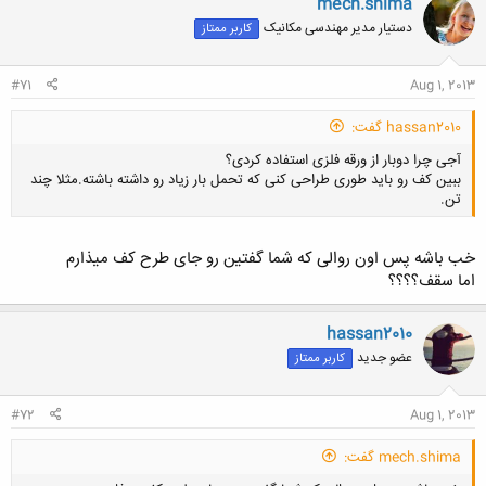
mech.shima
ش
دستیار مدیر مهندسی مکانیک
کاربر ممتاز
ه
ا
:
#71
Aug 1, 2013
hassan2010 گفت:
آجی چرا دوبار از ورقه فلزی استفاده کردی؟
ببین کف رو باید طوری طراحی کنی که تحمل بار زیاد رو داشته باشته.مثلا چند
تن.
خب باشه پس اون روالی که شما گفتین رو جای طرح کف میذارم
اما سقف؟؟؟؟
کلیک کنید تا باز شود...
hassan2010
عضو جدید
کاربر ممتاز
#72
Aug 1, 2013
mech.shima گفت: