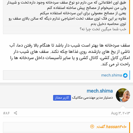
طبق اون اطلاعاتی که من دارم دو نوع سقف سردخانه وجود داره:تخت و شیبدار
ولی من نمیخوام از مصالح پیش ساخته استفاده کنم
یعنی از مصالح معمولی برای این سردخانه استفاده میکنم
علاوه بر این فک توی سقف تخت احتیاجی ندارم دیگه که سالن بالای سقف رو
توی محاسبه دخیل بدم
خب شما میگین تخت چرا نه؟
کلیک کنید تا باز شود...
سقف سردخانه ها بهتر است شيب دار باشد تا هنگام بالا رفتن دما، آب
ناشى از يخ هاى بازشده، روى غذاها چکه نکند. سقف هاى شيب دار
امکان کابل کشى، کانال کشى و يا ساير تأسيسات داخل سردخانه ها را
راحت تر مى کند.
و
mech.shima
ا
ک
ن
mech.shima
ش
دستیار مدیر مهندسی مکانیک
کاربر ممتاز
ه
ا
:
#86
Aug 3, 2013
hassan2010 گفت: