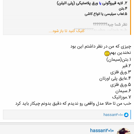
2.
لايه قيروگونى
ورق پلاستيکى (پلى اتيلن)
یا
4.بتن
5.لعاب سیلیسی یا انواع کاشی
نظر شما چیه؟؟؟؟؟؟؟؟
طرح خودتون چطوریه؟؟؟؟؟؟؟؟؟؟؟
کلیک کنید تا باز شود...
چیزی که من در نظر داشتم این بود
نخندین بهم
1.بتن(سیمان)
2.قیر
3.ورق فلزی
4.عایق پلی اورتان
5.ورق فلزی
6.سیمان
7.موزائیک
خب من تا حالا مدل واقعی رو ندیدم که دقیق بدونم چیکار باید کرد
و
hassan2010
ا
ک
ن
hassan2010
ش