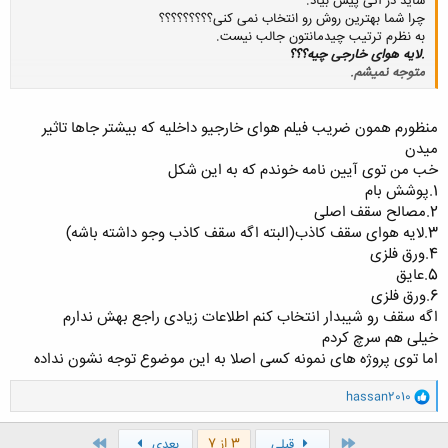
شاید در آتی پیش بیاد.
چرا شما بهترین روش رو انتخاب نمی کنی؟؟؟؟؟؟؟؟؟
به نظرم ترتیب چیدمانتون جالب نیست.
.لایه هوای خارجی چیه؟؟؟
متوجه نمیشم.
کلیک کنید تا باز شود...
منظورم همون ضریب فیلم هوای خارجیو داخلیه که بیشتر جاها تاثیر
میدن
خب من توی آیین نامه خوندم که به این شکل
1.پوشش بام
2.مصالح سقف اصلی
3.لایه هوای سقف کاذب(البته اگه سقف کاذب وجو داشته باشه)
4.ورق فلزی
5.عایق
6.ورق فلزی
اگه سقف رو شیبدار انتخاب کنم اطلاعات زیادی راجع بهش ندارم
خیلی هم سرچ کردم
اما توی پروژه های نمونه کسی اصلا به این موضوع توجه نشون نداده
و
hassan2010
ا
ک
ن
اول
آخر
3 از 7
قبلی
بعدی