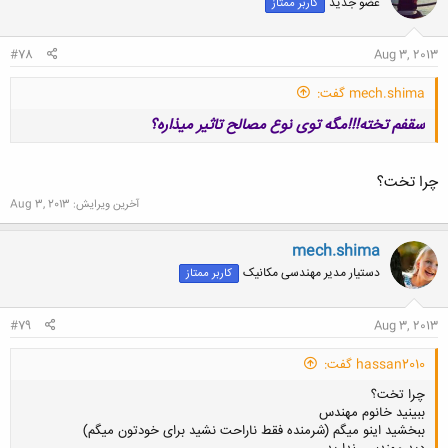
عضو جدید
کاربر ممتاز
کلیک کنید تا باز شود...
#78
Aug 3, 2013
mech.shima گفت:
سقفم تخته!!!مگه توی نوع مصالح تاثیر میذاره؟
چرا تخت؟
آخرین ویرایش:
Aug 3, 2013
mech.shima
کلیک کنید تا باز شود...
دستیار مدیر مهندسی مکانیک
کاربر ممتاز
#79
Aug 3, 2013
hassan2010 گفت:
چرا تخت؟
ببینید خانوم مهندس
ببخشید اینو میگم (شرمنده فقط ناراحت نشید برای خودتون میگم)