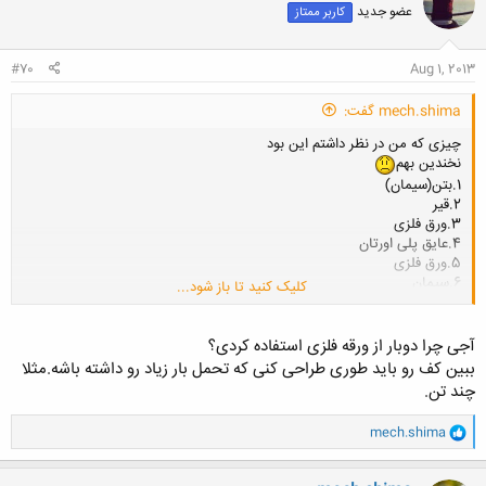
عضو جدید
کاربر ممتاز
ه
ا
:
#70
Aug 1, 2013
mech.shima گفت:
چیزی که من در نظر داشتم این بود
نخندین بهم
1.بتن(سیمان)
2.قیر
3.ورق فلزی
4.عایق پلی اورتان
5.ورق فلزی
6.سیمان
کلیک کنید تا باز شود...
7.موزائیک
خب من تا حالا مدل واقعی رو ندیدم که دقیق بدونم چیکار باید کرد
آجی چرا دوبار از ورقه فلزی استفاده کردی؟
ببین کف رو باید طوری طراحی کنی که تحمل بار زیاد رو داشته باشه.مثلا
چند تن.
و
mech.shima
ا
ک
ن