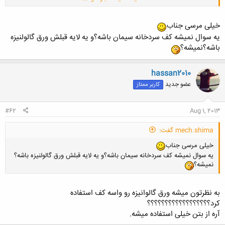
[*=right]
کف سردخانه ها با عایق پلاستوفوم پوشانده می شود، سپس
توسط کارفرما سیمان و سنگ خواهد شد.
خیلی مرسی جناب
یه سوال نمیشه کف سردخانه سیمان باشه؟و یه لایه قبلش ورق گالولنیزه
باشه؟نمیشه؟
hassan2010
عضو جدید
کاربر ممتاز
#62
Aug 1, 2013
mech.shima گفت:
خیلی مرسی جناب
یه سوال نمیشه کف سردخانه سیمان باشه؟و یه لایه قبلش ورق گالولنیزه باشه؟
نمیشه؟
به نظرتون میشه ورق گالوانیزه رو واسه کف استفاده
کرد؟؟؟؟؟؟؟؟؟؟؟؟؟؟؟؟؟؟
آره از بتن خیلی استفاده میشه.