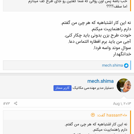
خب باشه پس اون روالی که شما گفتین رو جای طرح کف میذارم
اما سقف؟؟؟؟
نه این کار اشتباهیه که هر چی من گفتم.
دارم راهنماییت میکنم.
خودت طرح بزن بدونی باید چکار کنی.
کلیک کنید تا باز شود...
آجی من باید برم افطاره التماس دعا.
سوال موند واسه فردا.
خدانگهدار
و
mech.shima
ا
ک
ن
mech.shima
ش
دستیار مدیر مهندسی مکانیک
کاربر ممتاز
ه
ا
:
#73
Aug 1, 2013
hassan2010 گفت:
نه این کار اشتباهیه که هر چی من گفتم.
دارم راهنماییت میکنم.