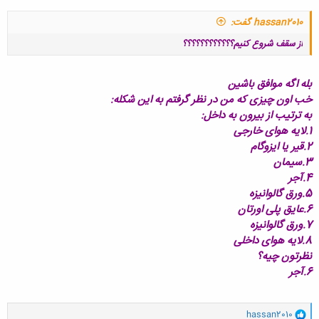
hassan2010 گفت:
از سقف شروع کنیم؟؟؟؟؟؟؟؟؟؟؟؟
بله اگه موافق باشین
خب اون چیزی که من در نظر گرفتم به این شکله:
به ترتیب از بیرون به داخل:
1.لایه هوای خارجی
کلیک کنید تا باز شود...
2.قیر یا ایزوگام
3.سیمان
4.آجر
5.ورق گالوانیزه
6.عایق پلی اورتان
7.ورق گالوانیزه
8.لایه هوای داخلی
نظرتون چیه؟
6.آجر
و
hassan2010