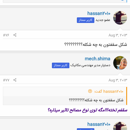
ا
ک
ن
hassan2010
ش
عضو جدید
کاربر ممتاز
ه
ا
:
#76
Aug 3, 2013
شکل سقفتون به چه شکله؟؟؟؟؟؟؟؟؟
mech.shima
دستیار مدیر مهندسی مکانیک
کاربر ممتاز
#77
Aug 3, 2013
hassan2010 گفت:
شکل سقفتون به چه شکله؟؟؟؟؟؟؟؟؟
سقفم تخته!!!مگه توی نوع مصالح تاثیر میذاره؟
hassan2010