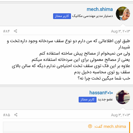
mech.shima
دستیار مدیر مهندسی مکانیک
کاربر ممتاز
#84
Aug 3, 2013
طبق اون اطلاعاتی که من دارم دو نوع سقف سردخانه وجود داره:تخت و
شیبدار
ولی من نمیخوام از مصالح پیش ساخته استفاده کنم
یعنی از مصالح معمولی برای این سردخانه استفاده میکنم
علاوه بر این فک توی سقف تخت احتیاجی ندارم دیگه که سالن بالای
سقف رو توی محاسبه دخیل بدم
خب شما میگین تخت چرا نه؟
hassan2010
عضو جدید
کاربر ممتاز
#85
Aug 3, 2013
mech.shima گفت: