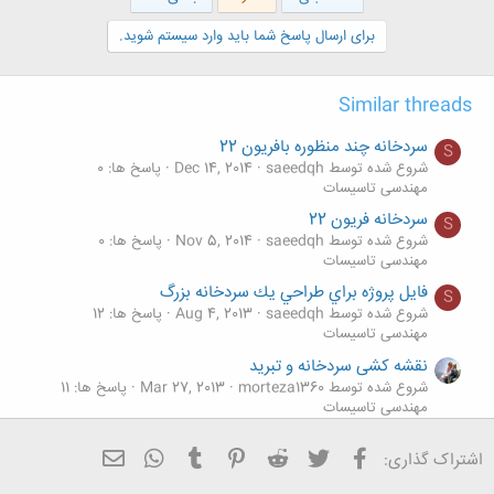
ش
ه
برای ارسال پاسخ شما باید وارد سیستم شوید.
ا
:
Similar threads
سردخانه چند منظوره بافریون 22
S
شروع شده توسط saeedqh
Dec 14, 2014
پاسخ ها: 0
مهندسی تاسیسات
سردخانه فریون 22
S
شروع شده توسط saeedqh
Nov 5, 2014
پاسخ ها: 0
مهندسی تاسیسات
فايل پروژه براي طراحي يك سردخانه بزرگ
S
شروع شده توسط saeedqh
Aug 4, 2013
پاسخ ها: 12
مهندسی تاسیسات
نقشه کشی سردخانه و تبرید
شروع شده توسط morteza1360
Mar 27, 2013
پاسخ ها: 11
مهندسی تاسیسات
پروژه سردخانه
فیسبوک
تویتر
Reddit
Pinterest
Tumblr
ایمیل
WhatsApp
اشتراک گذاری:
شروع شده توسط بیژن مولایی
Jun 7, 2011
پاسخ ها: 4
مهندسی تاسیسات