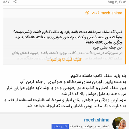
#87
Aug 3, 2013
mech.shima گفت:
خب اگه سقف سردخانه تخت باشه باید یه سقف کاذبم داشته باشم درسته؟
اونوقت بین سقف اصلی و کاذب چه جور هوایی باید داشته باشه؟باید چه
ویژگی هایی داشته باشه؟
این جمله یعنی چی:
در صورتيكه در سردخانه سقف كاذب وجود داشته باشد , تهويه فضاي بالاي
سقف كاذب ( فضاي ما بين سقف كاذب و سقف اصلي براي جلوگيري از
کلیک کنید تا باز شود...
تقطير آب و پائين آوردن درجه حرارت ضروري مي‏باشد .
بله باید سقف کاذب داشته باشیم.
به علت پایین آوردن دمای سردخانه و جلوگیری از چکه کردن آب.
بین سقف اصلی و کاذب عايق رطوبتي و دو يا چند لايه عايق حرارتي قرار
می دهند به دلیل عوامل بالا که ذکر شد.
مهم ترين ويژگى در طرّاحى بناى انبار و سردخانه، قابليّت استفاده از فضا يا
به عبارت ديگر مفيد بودن فضايى است که ايجاد خواهد شد.
mech.shima
دستیار مدیر مهندسی مکانیک
کاربر ممتاز