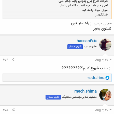
خودت طرح بزن بدونی باید چکار کنی.
آجی من باید برم افطاره التماس دعا.
سوال موند واسه فردا.
خدانگهدار
خیلی مرسی از راهنماییتون
کلیک کنید تا باز شود...
شبتون بخیر
hassan2010
عضو جدید
کاربر ممتاز
#74
Aug 3, 2013
از سقف شروع کنیم؟؟؟؟؟؟؟؟؟؟؟؟
و
mech.shima
ا
ک
ن
mech.shima
ش
دستیار مدیر مهندسی مکانیک
کاربر ممتاز
ه
ا
:
#75
Aug 3, 2013