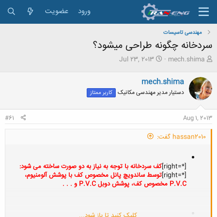
ورود
عضویت
مهندسی تاسیسات
سردخانه چگونه طراحی میشود؟
ش
ت
Jul 23, 2013
mech.shima
ر
ا
و
ر
mech.shima
ع
ی
دستیار مدیر مهندسی مکانیک
کاربر ممتاز
ک
خ
ن
ش
ن
ر
#61
Aug 1, 2013
د
و
ه
ع
hassan2010 گفت:
م
و
ض
و
[*=right]
کف سردخانه با توجه به نیاز به دو صورت ساخته می شود:
ع
[*=right]
توسط ساندویچ پانل مخصوص کف با پوشش آلومنیوم،
P.V.C مخصوص کف، پوشش دوبل P.V.C و . . .
کلیک کنید تا باز شود...