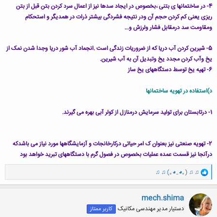
4- در ساختمانها ی بتنی ،بخصوص در ایجاد سدها نیز از اعمال سرد کردن بتن قبل از بتن
ریزی یعنی کم کردن حجم آن ودر نتیجه فشردگی بیشتر ذرات در همدیگر و استحکام
ومقاومت سد درمقابل فشار ولرزش و...
5- شیرین کردن آب دریا که از ضروریات زندگی است .انجماد آب شور دریا وجدا شدن نمک از
یخ وآب کردن مجدد یخ وتبدیل آن به آب شیرین.
6- تهیه یخ توسط دستگاههای یخ ساز
د)استفاده در تهویه ساختمانها
1- درتابستان برای تولید سرمایش درمنازل از کولر آبی بهره می گیرند.
2- تهویه صنعتی نیز بعنوان ک امر حیاتی درکارخانجات و آزمایشگاهها مورد نیاز می باشدکه
درآنجا نیز قسمت عمده عملیات بخصوص در فصول گرم با دستگاههای تبرید خواهد بود
و
♫ ♫ (｡◕‿◕｡) ♫ ♫
ا
ک
ن
mech.shima
ش
دستیار مدیر مهندسی مکانیک
کاربر ممتاز
ه