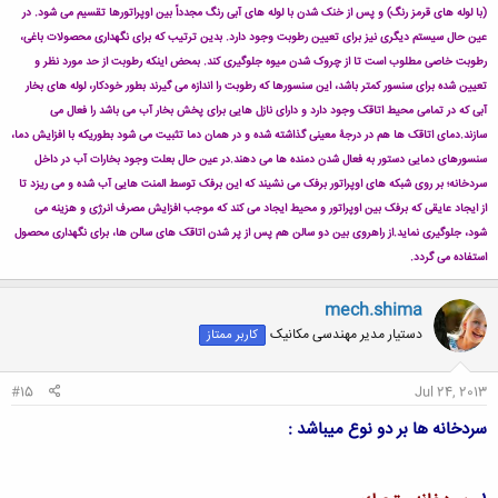
(با لوله های قرمز رنگ) و پس از خنک شدن با لوله های آبی رنگ مجدداً بین اوپراتورها تقسیم می شود. در
عین حال سیستم دیگری نیز برای تعیین رطوبت وجود دارد. بدین ترتیب که برای نگهداری محصولات باغی،
رطوبت خاصی مطلوب است تا از چروک شدن میوه جلوگیری کند. بمحض اینکه رطوبت از حد مورد نظر و
تعیین شده برای سنسور کمتر باشد، این سنسورها که رطوبت را اندازه می گیرند بطور خودکار، لوله های بخار
آبی که در تمامی محیط اتاقک وجود دارد و دارای نازل هایی برای پخش بخار آب می باشد را فعال می
سازند.
دمای اتاقک ها هم در درجۀ معینی گذاشته شده و در همان دما تثبیت می شود بطوریکه با افزایش دما،
سنسورهای دمایی دستور به فعال شدن دمنده ها می دهند.
در عین حال بعلت وجود بخارات آب در داخل
سردخانه؛ بر روی شبکه های اوپراتور برفک می نشیند که این برفک توسط المنت هایی آب شده و می ریزد تا
از ایجاد عایقی که برفک بین اوپراتور و محیط ایجاد می کند که موجب افزایش مصرف انرژی و هزینه می
شود، جلوگیری نماید.
از راهروی بین دو سالن هم پس از پر شدن اتاقک های سالن ها، برای نگهداری محصول
استفاده می گردد.
mech.shima
دستیار مدیر مهندسی مکانیک
کاربر ممتاز
#15
Jul 24, 2013
سردخانه‏ ها بر دو نوع مي‏باشد :