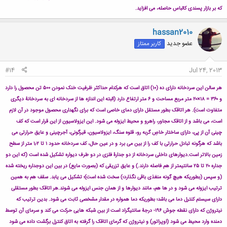
که بر بازار پسندی کالباس حاصله، می افزاید.
hassan2010
عضو جدید
کاربر ممتاز
#14
Jul 24, 2013
هر سالن این سردخانه دارای ده (۱۰) اتاق است که هرکدام حداکثر ظرفیت خنک نمودن ۵۰۰ تن محصول را دارد
و ۳۶۰ = ۱۸×۲۰ متر مربع مساحت و ۶ متر ارتفاع دارد (البته این اندازه ها از سردخانه ای به سردخانۀ دیگری
متفاوت است). هر اتاقک بطور مستقل دارای دمای خاصی است که برای نگهداری محصول موجود در آن لازم
است، می باشد و از اتاقک مجاور، راهرو و محیط ایزوله می شود. این ایزولاسیون از این قرار است که کف
چینی آن از پی، دارای ساختار خاصِ گربه رو، قلوه سنگ، ایزولاسیون، قیرگونی، آجرچینی و عایق حرارتی می
باشد که هرگونه تبادل حرارتی با کف را از بین می برد و در عین حال، کف سردخانه حدود ۱ تا ۱٫۲ متر از سطح
زمین بالاتر است.
دیوارهای داخلی سردخانه از دو جدارۀ فلزی در دو طرف دیواره تشکیل شده است (که این دو
جداره ۲۰ تا ۲۵ سانتیمتر از هم فاصله دارند.) و عایق تزریقی که (بصورت مایع) در بین این دوجداره ریخته شده
(و سپس (بطوریکه هیچ گونه منغذی باقی نگذارد؛) سخت شده است)؛ تشکیل می یابد. سقف هم به همین
ترتیب ایزوله می شود و در ها هم، مانند دیوارها و از همان جنس ایزوله می شوند.
هر اتاقک بطور مستقلی
دارای سیستم کنترل دما می باشد؛ بطوریکه دما همواره در مقدار مشخصی ثابت می شود. بدین ترتیب که
نیتروژن که دارای نقطه جوش ۱۹۶- درجۀ سانتیگراد است از بین شبکه هایی حرکت می کند و سرمای آن توسط
دمنده وارد محیط می شود (اوپراتور) و نیتروژن که گرمای اتاقک را گرفته به اتاق کنترل برگشت داده می شود