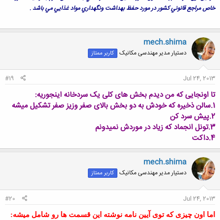
خاص مراجع قانوني كشور در مورد حفظ بهداشت ونگهداري مواد غذايي مي باشد .
mech.shima
دستیار مدیر مهندسی مکانیک
کاربر ممتاز
#19
Jul 24, 2013
تا اونجایی که من دیدم بخش های کلی یک سردخانه اینجوریه:
1.سالن ذخیره که خودش به دو بخش بالای صفر وزیز صفر تشکیل میشه
2.پیش سرد کن
3.تونل انجماد که زیاد در موردش نمیدونم
4.داکت
mech.shima
دستیار مدیر مهندسی مکانیک
کاربر ممتاز
#20
Jul 24, 2013
اما اون چیزی که توی آیین نامه نوشته این قسمت ها رو شامل میشه: