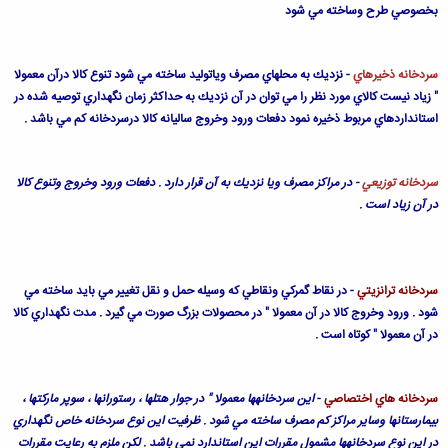
بخصوصي طرح وساخته مي شود
سردخانه ذخيره‏اي
- نزديك به محلهاي مصرف وياتوليد ساخته مي شود تنوع كالا درآن معمولا
" زياد نيست كالاي مورد نظر را مي توان در آن نزديك به حداكثر زمان نگهداري توصيه شده در
استانداردهاي مربوط ذخيره نمود دفعات ورود وخروج ساليانه كالا درسردخانه كم مي باشد .
سردخانه توزيعي
- در مراكز مصرف ويا نزديك به آن قرار دارد . دفعات ورود وخروج وتنوع كالا
در آن زياد است .
سردخانه ترانزيتي
- در نقاط گمركي ونقاطي كه وسيله حمل و نقل تغيير مي بايد ساخته مي
شود . ورود وخروج كالا در آن معمولا " در محصولات بزرگ صورت مي گيرد . مدت نگهداري كالا
در آن معمولا " كوتاه است .
سردخانه‏ هاي اختصاصي
-
اين سردخانه‏ها معمولا " در جوار هتلها ، رستورانها ، سوپر ماركتها ،
بيمارستانها وساير مراكز كم مصرف ساخته مي شود . ظرفيت اين نوع سردخانه خاص نگهداري
در اين نوع سردخانه‏ها مشمول مقررات اين استاندارد نمي باشد . لكن ملزم به رعايت مقررات