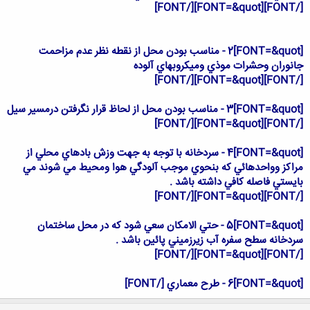
[FONT=&quot][/FONT]
[/FONT]
[FONT=&quot]2 - مناسب بودن محل از نقطه نظر عدم مزاحمت
جانوران وحشرات موذي وميكروبهاي آلوده
[FONT=&quot][/FONT]
[/FONT]
[FONT=&quot]3 - مناسب بودن محل از لحاظ قرار نگرفتن درمسير سيل
[FONT=&quot][/FONT]
[/FONT]
[FONT=&quot]4 - سردخانه با توجه به جهت وزش بادهاي محلي از
مراكز وواحدهائي كه بنحوي موجب آلودگي هوا ومحيط مي شوند مي
بايستي فاصله كافي داشته باشد .
[FONT=&quot][/FONT]
[/FONT]
[FONT=&quot]5 - حتي الامكان سعي شود كه در محل ساختمان
سردخانه سطح سفره آب زيرزميني پائين باشد .
[FONT=&quot][/FONT]
[/FONT]
[FONT=&quot]6 - طرح معماري [/FONT]