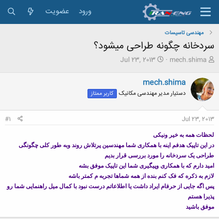
ورود
عضویت
مهندسی تاسیسات
سردخانه چگونه طراحی میشود؟
ش
ت
Jul 23, 2013
mech.shima
ر
ا
و
ر
mech.shima
ع
ی
دستیار مدیر مهندسی مکانیک
کاربر ممتاز
ک
خ
ن
ش
ن
ر
#1
Jul 23, 2013
د
و
ه
ع
لحظات همه به خیر ونیکی
م
در این تاپیک هدفم اینه با همکاری شما مهندسین پرتلاش روند وبه طور کلی چگونگی
و
ض
طراحی یک سردخانه را مورد بررسی قرار بدیم
و
امید دارم که با همکاری وپیگیری شما این تاپیک موفق بشه
ع
لازم به ذکره که فک کنم بنده از همه شماها تجربه م کمتر باشه
پس اگه جایی از حرفام ایراد داشت یا اطلاعاتم درست نبود با کمال میل راهنمایی شما رو
پذیرا هستم
موفق باشید