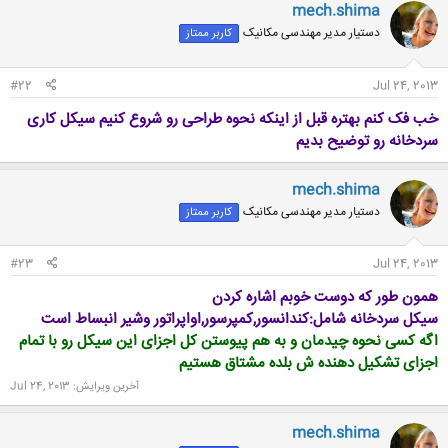
mech.shima
دستیار مدیر مهندسی مکانیک
کاربر ممتاز
#22
Jul 24, 2013
خب فک کنم بهتره قبل از اینکه نحوه طراحی رو شروع کنیم سیکل کاری
سردخانه رو توضیح بدیم
mech.shima
دستیار مدیر مهندسی مکانیک
کاربر ممتاز
#23
Jul 24, 2013
همون طور که دوست خوبم اشاره کردن
سیکل سردخانه شامل:کندانسور,کمپرسور,اواپراتور وشیر انبساط است
اگه کسی نحوه چیدمان و به هم پیوستن کل اجزای این سیکل رو با تمام
اجزای تشکیل دهنده ش بلده مشتاق هستیم
آخرین ویرایش:
Jul 24, 2013
mech.shima