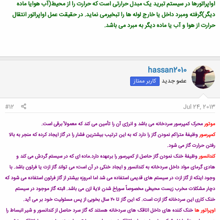
اواپراتورها در سیستم تبرید یک مبدل حرارتی است که حرارت را از محیط(آب هوایا ماده
دیگر)گرفته ومبرد داخل یا خارج لوله ها را تبخیرمی نماید. در حقیقت عمل اواپراتور انتقال
حرارت از هوا و آب یا ماده دیگر به مبرد می باشد.
hassan2010
عضو جدید
کاربر ممتاز
#12
Jul 24, 2013
موتور
محرک کمپرسور سردخانه می باشد و انرژی آن را تأمین می کند که معمولاً برقی است.
کمپرسور
وظیفۀ متراکم نمودن گاز را دارد که به این ترتیب بیشترین فشار را در گاز ایجاد کرده که منجر به بالا
رفتن حرارت گاز می شود.
کندانسور
وظیفۀ خنک نمودن گاز حاصل از کمپرسور را برعهده دارد.
ماده ای که در سیستم گردش می کند و
هادی گرمای مواد داخل سردخانه به کندانسور و ایجاد خنکی در آن است؛ می تواند گاز ازت یا فرئون باشد. با
وجود اینکه از گاز ازت در سیستم های قدیمی استفاده می شد اما امروزه بیشتر از گاز فرئون استفاده می شود که
دچار مشکلات مخرب زیست محیطی مخصوصاً سوراخ شدن لایۀ ازن می باشد. البته گاز موجود در سیستم
خنک کاری این سردخانه گاز ازت است. که این گاز تا ۲۰ سال بخوبی از پس مسئولیت خود بر می آید.
اوپراتور ها
خنک کننده های داخل اتاقک های سردخانه هستند که گاز سرد حاصل از کندانسور و شیر انبساط را