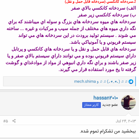
2.سردخانه کانکسي (سردخانه قابل حمل و نقل)
الف) سردخانه کانکسي بالاي صفر
ب) سردخانه کانکسي زير صفر
سردخانه هاي ميوه سردخانه هاي بزرگ و سوله اي ميباشند که براي
نگه داري ميوه هاي مختلف از جمله سيب و مرکبات و غيره ... ساخته
مي شوند . سيستم توليد برودت در اين سردخانه هاي مي تواند
سيستم فريوني و يا آمونياکي باشد.
سردخانه هاي قابل حمل و نقل و يا سردخانه هاي کانکسي و پرتابل
داراي سيستم فريوني بوده و مي توانند داراي سيستم بالاي صفر و يا
زير صفر باشند و براي نگه داري انبوهي از مواد از موادغذاي و گوشت
گرفته تا يخ مورد استفاده قرار مي گيرند.
و
♫ ♫ (｡◕‿◕｡) ♫ ♫
و
mech.shima
ا
ک
ن
hassan2010
ش
عضو جدید
کاربر ممتاز
ه
ا
:
#5
Jul 24, 2013
ببخشید من تشکرام تموم شده.