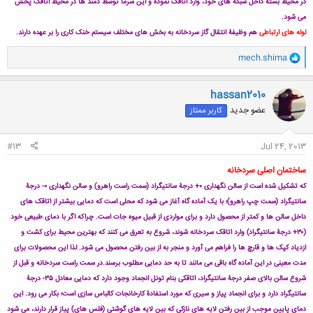
در محیط بستۀ داخل شبکه های خود، وارد اتاقک نموده و این سرما توسط دمند ها در محیط اتاقک پخش
می شود.
لوله های ارتباطی
هم وظیفۀ انتقال گاز سردخانه به بخش های مختلف سیستم خنک کاری را بر عهده دارند.
و
mech.shima
ا
ک
ن
hassan2010
ش
عضو جدید
کاربر ممتاز
ه
ا
:
#13
Jul 24, 2013
ساختمان اصلی سردخانه
که تشکیل شده است از سالن نگهداری ۰+ درجۀ سانتیگراد (سمت راست راهرو) و سالن نگهداری ۰- درجۀ
سانتیگراد (سمت چپ راهرو)؛ با یک آماده گاه آغاز می شود که محلی است که دمایی بیشتر از اتاقک های
داخل سالن ها و کمتر از محصول دارد و برای مواردی از قبیل میوه جات است. چراکه اگر با دمای طبیعی خود
(۳۰+ درجۀ سانتیگراد) وارد اتاقک سردخانه شوند، شروع به تعرق می کنند که بهترین محیط برای کشت و
ازدیاد کپک ها و قارچ ها را فراهم می آورد و منجر به از بین رفتن محصول می شود. لذا این محصولات برای
مدت معینی در این آماده گاه باقی می مانند تا به حد دمایی مطلوب برسند.
در سمت راست سردخانه و قبل از
شروع سالن بالای صفر درجۀ سانتیگراد، اتاقکی بنام تونل انجماد وجود دارد که دمایی معادل ۳۵- درجۀ
سانتیگراد دارد و برای انجماد پیاز و سیری که مورد استفادۀ کارخانجات کالباس سازی است؛ بکار می رود. این
دمای پایین موجب از بین رفتن لایه های نازکی که بین لایه های گوشتی (فلس های) پیاز قرار دارند، می شود