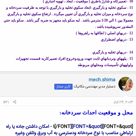
10 - تعميرگاه و شارژ باطري ( موقعيت ، ابعاد ، تهويه اجباري )
11 - سكوي تخليه و بارگيري :ابعاد سكوي تخليه و بارگيري با توجه به ظرفيت سردخانه و
نوع سردخانه و ميزان تخليه و بارگيري آن تعيين مي‏گردد . ارتفاع سكوي تخليه و بارگيري
معمولا بين 1 الي 1/20 مترمي باشد . لبه سكو بايد مجهز به ضربه گير باشد . سكو بايد حتي
المقدور سرپوشيده باشد .
12 - دربهاي اصلي ( اطاق‏ها به راهروها )
13 - دربهاي اضطراري
14 - دربهاي تخليه و بارگيري
15 - پله‏هاي ونردبانهاي ثابت جهت ورودوخروج افراد تعميركاربه قسمت تجهيزات
ولوله‏هاي تأسيسات ومحلهاي مربوطه
mech.shima
دستیار مدیر مهندسی مکانیک
کاربر ممتاز
#21
Jul 24, 2013
محل و موقعیت احداث سردخانه:
[FONT=&quot]1[/FONT]
[FONT=&quot] - امكان داشتن جاده يا راه
ارتباطي مناسب با نوع سردخانه ودسترسي به آب وبرق وتلفن وغيره