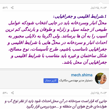
:
#29
Jul 25, 2013
1.شرايط اقليمى و جغرافيايى:
محلّ انبار وسردخانه بايد در جايى انتخاب شودکه عوامل
طبيعى از جمله سيل و زلزله و طوفان و بارندگى کم ترين
آسيب را به آن ها برسانند. ولى اگربنا به دلايلى مجبور به
احداث انبار و سردخانه در محلّ هايى با شرايط اقليمى و
جغرافيايى نامناسب باشيم، طرح تأسيسات، نوع مصالح،
شکل ساختمان و غيره بايد متناسب با شرايط اقليمى و
جغرافيايی آن محل باشد.
mech.shima
دستیار مدیر مهندسی مکانیک
کاربر ممتاز
#30
Jul 25, 2013
جایی که قرار است سردخانه در آن محل احداث شود باید از نظر نوع آب و
هوا,دمای طرح هوای آن منطقه و ...موردبررسی قرار بگیرد