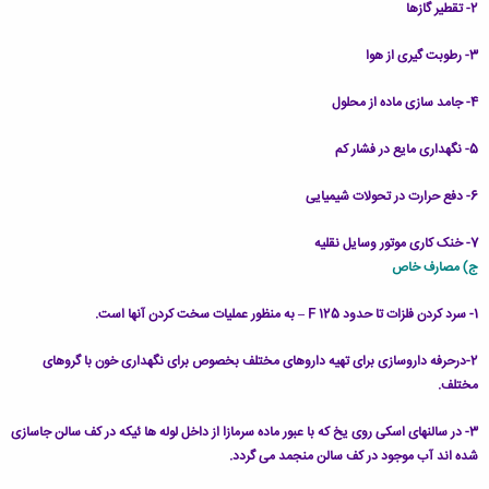
2- تقطیر گازها
3- رطوبت گیری از هوا
4- جامد سازی ماده از محلول
5- نگهداری مایع در فشار کم
6- دفع حرارت در تحولات شیمیایی
7- خنک کاری موتور وسایل نقلیه
ج) مصارف خاص
1- سرد کردن فلزات تا حدود F 125 – به منظور عملیات سخت کردن آنها است.
2-درحرفه داروسازی برای تهیه داروهای مختلف بخصوص برای نگهداری خون با گروهای
مختلف.
3- در سالنهای اسکی روی یخ که با عبور ماده سرمازا از داخل لوله ها ئیکه در کف سالن جاسازی
شده اند آب موجود در کف سالن منجمد می گردد.