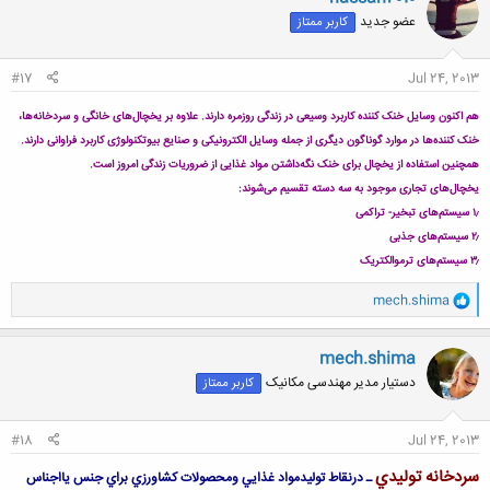
ش
عضو جدید
کاربر ممتاز
ه
ا
:
#17
Jul 24, 2013
هم اکنون وسایل خنک کننده کاربرد وسیعی در زندگی روزمره دارند. علاوه بر یخچال‌های خانگی و سردخانه‌ها،
خنک کننده‌ها در موارد گوناگون دیگری از جمله وسایل الکترونیکی و صنایع بیوتکنولوژی کاربرد فراوانی دارند.
همچنین استفاده از یخچال برای خنک نگه‌داشتن مواد غذایی از ضروریات زندگی امروز است.
یخچال‌های تجاری موجود به سه دسته تقسیم می‌شوند:
۱٫ سیستم‌های تبخیر- تراکمی
۲٫ سیستم‌های جذبی
۳٫ سیستم‌های ترموالکتریک
و
mech.shima
ا
ک
ن
mech.shima
ش
دستیار مدیر مهندسی مکانیک
کاربر ممتاز
ه
ا
:
#18
Jul 24, 2013
سردخانه توليدي
ـ درنقاط توليدمواد غذايي ومحصولات كشاورزي براي جنس يااجناس