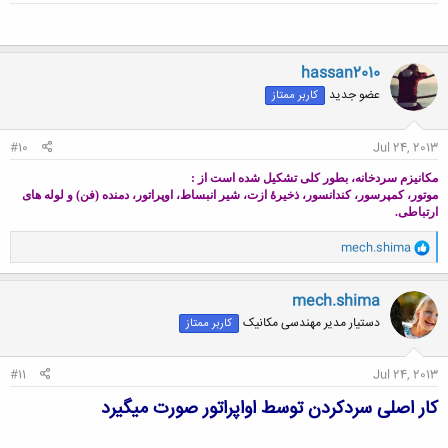
hassan2010
عضو جدید
کاربر ممتاز
#10
Jul 24, 2013
مکانیزم سردخانه، بطور کلی تشکیل شده است از :
موتور، کمپرسور، کندانسور، ذخیرۀ ازت، شیر انبساط، اوپراتور، دمنده (فن) و لوله های
ارتباطی.
و
mech.shima
ا
ک
ن
mech.shima
ش
دستیار مدیر مهندسی مکانیک
کاربر ممتاز
ه
ا
:
#11
Jul 24, 2013
کار اصلی سردکردن توسط اواپراتور صورت میگیرد