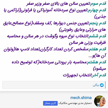
قدم سوم
:تعیین سالن های بالای صفر وزیر صفر
قدم چهارم
:تعیین نوع سردخانه آمونیاکی یا فرئونی(تراکمی یا
جذبی)
قدم پنجم
:تعیین جنس دیوارها ,کف وسقف(نوع مصالح,عایق
های حرارتی وعایق رطوبتی)
قدم ششم
:انتخاب نوع میوه وگوشت در هر سالن و محاسبه
ظرفیت وزنی هر سالن
قدم هفتم
:مشخص کردن تعداد کارگران,تعداد لامپ ها(وتوان
آن ها)و...
قدم هشتم
:محاسبه بار برودتی سردخانه(که توضیح داده
میشود)
قدم آخر
:انتخاب تجهیزات
و
بیگلی
ا
ک
ن
mech.shima
ش
دستیار مدیر مهندسی مکانیک
کاربر ممتاز
ه
ا