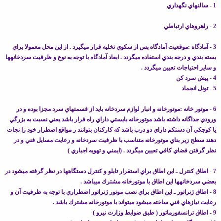
1 - سالنهاي نگهداري
2 - راهروهاي ارتباطي
3 - آمادگاه :موقعيت آمادگاه پس از سكوي تخليه قرار مي‏گيرد . از اين محل معمولا براي
بسته بندي و درجه بندي استفاده مي‏گردد . ابعاد آمادگاه با توجه به نوع و ظرفيت سردخانه‏ها
و ساير احتياجات تعيين مي‏گردد .
4 - پيش سرد كن
5 - تونل انجماد
6 - موتور خانه :موتورخانه و انبار لوازم سردخانه بايد از قسمتهاي سرد مجزا بوده و در
ورودي جداگانه داشته باشد موتورخانه بايستي داراي راه فرار باشد يعني نسبت به بزرگي
يا كوچكي آن دستكم داراي دو درب باشد كه كاركنان بتوانند ر مواقع اضطرار خود را نجات
دهند سطح زير بناي موتورخانه متناسب با ظرفيت سردخانه و رعايت مسايل فني و در
نظر گرفتن فضاي كافي تعيين مي‏گردد . (ايمني و تهويه اجباري )
7 - اطاق كنترل ـ اين اطاق براي استقرار تابلو و كنترل دستگاهها در نظر گرفته مي‏شود در
بعضي سردخانه‏ها اين اطاق با موتورخانه مشترك مي‏باشد .
8 - اطاق ژنراتور ـ اين اطاق براي نصب موتور ژنراتور اضطراري با توجه به ظرفيت آن و
رعايت نيازهاي فني ساخته مي‏شود مي‏تواند با موتورخانه مشترك باشد .
9 - اطاق ترانسفورماتور ( طبق ضوابط وزارت نيرو )