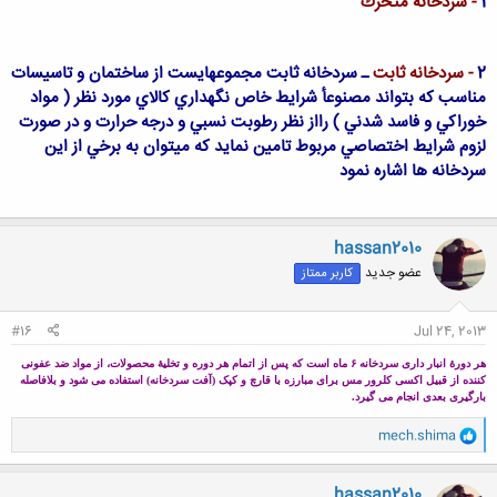
1
- سردخانه متحرك
2
- سردخانه ثابت
ـ سردخانه ثابت مجموعه‏ايست از ساختمان و تاسيسات
مناسب كه بتواند مصنوعأ شرايط خاص نگهداري كالاي مورد نظر ( مواد
خوراكي و فاسد شدني ) رااز نظر رطوبت نسبي و درجه حرارت و در صورت
لزوم‏ شرايط اختصاصي مربوط تامين نمايد كه ميتوان به برخي از اين
سردخانه ها اشاره نمود
hassan2010
عضو جدید
کاربر ممتاز
#16
Jul 24, 2013
هر دورۀ انبار داری سردخانه ۶ ماه است که پس از اتمام هر دوره و تخلیۀ محصولات، از مواد ضد عفونی
کننده از قبیل اکسی کلرور مس برای مبارزه با قارچ و کپک (آفت سردخانه) استفاده می شود و بلافاصله
بارگیری بعدی انجام می گیرد.
و
mech.shima
ا
ک
ن
hassan2010