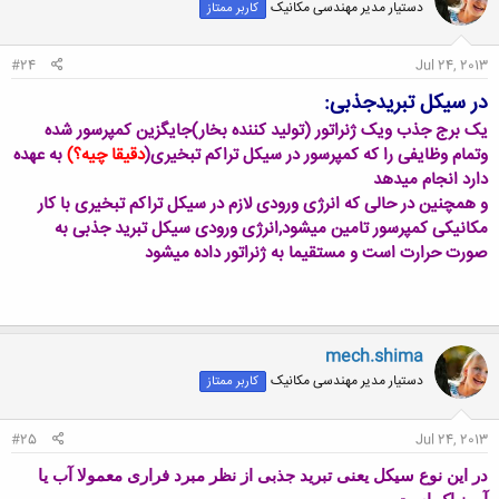
دستیار مدیر مهندسی مکانیک
کاربر ممتاز
#24
Jul 24, 2013
در سیکل تبریدجذبی:
یک برج جذب ویک ژنراتور (تولید کننده بخار)جایگزین کمپرسور شده
وتمام وظایفی را که کمپرسور در سیکل تراکم تبخیری(
دقیقا چیه؟)
به عهده
دارد انجام میدهد
و همچنین در حالی که انرژی ورودی لازم در سیکل تراکم تبخیری با کار
مکانیکی کمپرسور تامین میشود,انرژی ورودی سیکل تبرید جذبی به
صورت حرارت است و مستقیما به ژنراتور داده میشود
mech.shima
دستیار مدیر مهندسی مکانیک
کاربر ممتاز
#25
Jul 24, 2013
در این نوع سیکل یعنی تبرید جذبی از نظر مبرد فراری معمولا آب یا