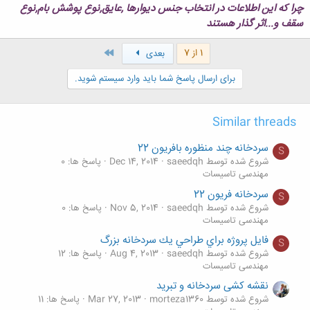
چرا که این اطلاعات در انتخاب جنس دیوارها ,عایق,نوع پوشش بام,نوع
سقف و...اثر گذار هستند
آخر
1 از 7
بعدی
برای ارسال پاسخ شما باید وارد سیستم شوید.
Similar threads
سردخانه چند منظوره بافریون 22
S
شروع شده توسط saeedqh
Dec 14, 2014
پاسخ ها: 0
مهندسی تاسیسات
سردخانه فریون 22
S
شروع شده توسط saeedqh
Nov 5, 2014
پاسخ ها: 0
مهندسی تاسیسات
فايل پروژه براي طراحي يك سردخانه بزرگ
S
شروع شده توسط saeedqh
Aug 4, 2013
پاسخ ها: 12
مهندسی تاسیسات
نقشه کشی سردخانه و تبرید
شروع شده توسط morteza1360
Mar 27, 2013
پاسخ ها: 11