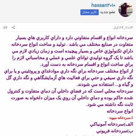
hassan2010
عضو جدید
کاربر ممتاز
#4
Jul 24, 2013
سردخانه انواع و اقسام متفاوتي دارد و داراي کاربري هاي بسيار
متفاوت در صنايع مختلف مي باشد . توليد و ساخت انواع سردخانه
داراي تکنولوژي خاص و بسيار پيچيده است و زمان زيادي لازم مي
باشد تا يک گروه توليدي تواناي علمي و عملي و محاسباتي لازم را
براي ساخت انواع و اقسام سردخانه به دست آورد.
از انواع مختلف سردخانه براي نگه داري موادغذاي و پروتئيني و يا براي
نگه داري سيفي و حتي براي فعاليت هاي آزمايشگاهي و نگه داري گل
و گياه و... استفاده مي شودند.
سردخانه محلي است که در فضاي داخلي آن دماي متفاوت و کنترول
شده حاکم بوده و دماي داخلي آن روي يک ميزان دلخواه به صورت
ثابت نگه داشته مي شود.
انواع سردخانه
1.سردخانه ميوه:
الف)سردخانه آمونياکي
ب)سردخانه فريوني