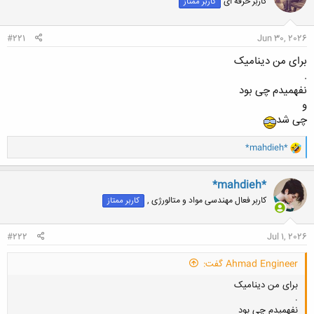
کاربر حرفه ای
کاربر ممتاز
ه
ا
:
#221
Jun 30, 2026
برای من دینامیک
.
نفهمیدم چی بود
و
چی شد
و
*mahdieh*
ا
ک
ن
*mahdieh*
ش
کاربر فعال مهندسی مواد و متالورژی ,
کاربر ممتاز
ه
ا
:
#222
Jul 1, 2026
Ahmad Engineer گفت:
برای من دینامیک
.
نفهمیدم چی بود