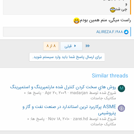
و
چی شد
راست میگی، منم همین بودم
و
ALIREZA.F.1988
ا
ک
ن
اول
8 از 8
قبلی
ش
ه
برای ارسال پاسخ شما باید وارد سیستم شوید.
ا
:
Similar threads
روش هاي سخت كردن كنترل شده مارتمپرينگ و استمپرينگ
M
شروع شده توسط madarjan
Apr 20, 2009
پاسخ ها: 0
مکانیک جامدات
ASME پرکاربرد ترین استاندارد در صنعت نفت و گاز و
پتروشیمی
شروع شده توسط zarei.hd
Nov 18, 2010
پاسخ ها: 0
مکانیک جامدات