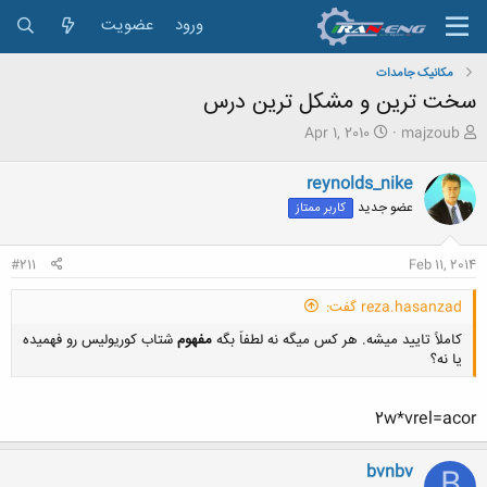
ورود
عضویت
مکانیک جامدات
سخت ترین و مشکل ترین درس
ش
ت
Apr 1, 2010
majzoub
ر
ا
و
ر
reynolds_nike
ع
ی
عضو جدید
کاربر ممتاز
ک
خ
ن
ش
ن
ر
#211
Feb 11, 2014
د
و
ه
ع
reza.hasanzad گفت:
م
و
کاملاً تایید میشه. هر کس میگه نه لطفاً بگه
مفهوم
شتاب کوریولیس رو فهمیده
ض
یا نه؟
و
ع
2w*vrel=acor
bvnbv
B
کلیک کنید تا باز شود...