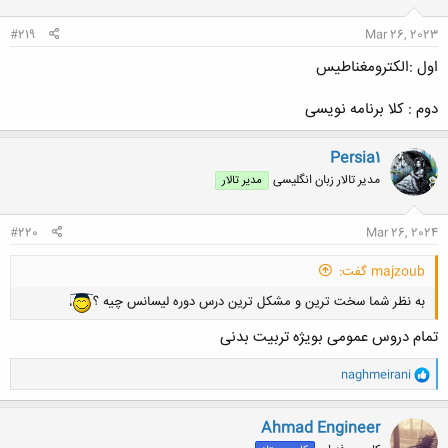
#219
Mar 26, 2023
اول :الکترومغناطیس
دوم : کلا برنامه نویسی
Persia1
مدیر تالار زبان انگلیسی
مدیر تالار
#220
Mar 26, 2024
majzoub گفت:
به نظر شما سخت ترین و مشکل ترین درس دوره لیسانس چیه ؟
تمام دروس عمومی بویژه تربیت بدنی
و
naghmeirani
ا
ک
ن
Ahmad Engineer
ش