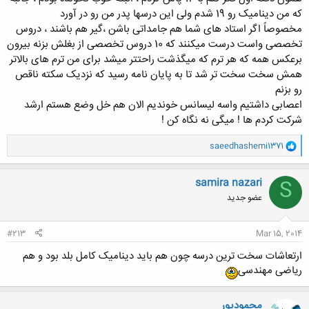
که من دینامیک رو 19 شدم ولی این درسها پدر من رو در آورد
مخصوصاً اگر استاد های شما هم جامداتی باشن ،گیر هم باشند ، دروس
تخصصی واست درست میکنند که 10 دروس تخصصی از بغلش بزنه بیرون
برعکس همه که هر ترم که میگذشت راحتتر میشد برای من ترم های بالاتر
همش سخت سخت تر شد تا به پایان نامه رسید که نزدیک سکته ناقص
رو بزنم
اعصابی داشتیم واسه لیسانس خوندیم الان هم خل وضع هستم ارشد
شرکت کردم ها ! میگی نه نگاه کن !
و
saeedhashemi1371
ا
ک
ن
samira nazari
S
ش
عضو جدید
ه
ا
:
#213
Mar 15, 2014
ارتعاشات سخت ترین درسه چون هم باید دینامیک کامل بلد بود و هم
ریاضی مهندسی
محمودپور