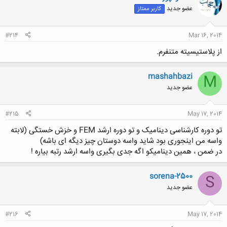
عضو جدید
کاربر ممتاز
#214
Mar 16, 2014
از پلاستیسیته متنفرم.
mashahbazi
M
عضو جدید
#215
May 17, 2014
تو دوره کارشناسی دینامیک و تو دوره ارشد FEM و خزش خستگی (لابته
واسه من اینجوری بود شاید واسه دوستان چیز دیگه ای باشه)
در ضمن ، همین دینامیکو اگه جدی بگیری واسه ارشد رتبه بیاره !
sorena-2500
S
عضو جدید
#216
May 17, 2014