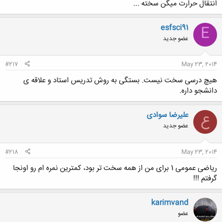
انتقال حرارت میگن سخته ...
esfsci91
E
عضو جدید
#217
May 23, 2014
هیچ درسی سخت نیست. بستگی به روش تدریس استاد و علاقه ی
دانشجو داره.
علیرضا سوادی
ع
عضو جدید
#218
May 23, 2014
ریاضی عمومی 1 برای من از همه سخت تر بود، کمترین نمره ام رو اونجا
گرفتم !!!
karimvand
عضو