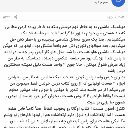
عضو جدید
#212
Feb 16, 2014
دینامیک ماشین نه به خاطر فهم درسش بلکه به خاطر پیاده کردن مطالبی
که بلد هستی من خودم به زور 10 گرفتم ! باید سر جلسه بادامک
میکشیدیم ، بعد یک سری مسائل هندسی پیچیده رو با خطر کش حل
میکردیم ، بعد سوالهای تئوری اش هم واقعاً مشکل بود ، اونهایی که میگن
دینامیک ماشین هلو هست ، با شما مثل هلو کار کردن پدر جد ما در اومد
تا پاس شد ! نزدیک بود سر جلسه اشکمون دربیاد ، دینامیک به نظر من
زیاد سرش شلوغ میکنن ، حالا چون 4 واحد هست دلیل نمیشه سختترین
درس باشه
بدترین درس واسه پاس کردن بعد دینامیک ماشین به نظر من ، طراحی
اجزاء 2 هست اونهایی که از روی کتاب درس خوندن فقط میدونن من
چی میگم ! از سر جلسه بلند شدی یا میفتی یا قبولی چند میشی معلوم
نیست ! واقعاً طراحی 2 کابوس هست ، بخوان گیر بدن یه سوال میدن ،
همون جا بزنی تو سرت
کنترل آسون هست ! کتاب اوگاتا رو بخونید اتفاقاً اصلاً کاملاً قابل هضم
هست ! اما ارتعاشات آره قبول دارم ارتعاشات هم از اونها خارهای تو چشم
مکانیکی هاست برای پاس کردنش چه بسیار تلاش هایی که شد ، من
همون دفعه اول فکر کنم با 14 پاس کردم ، البته خوب نخونده بودم ، جالبه