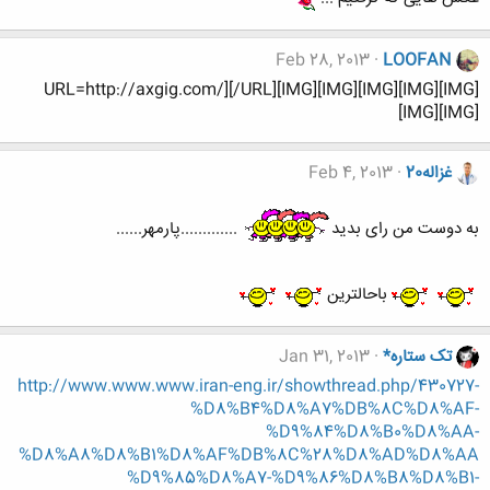
Feb 28, 2013
LOOFAN
URL=http://axgig.com/][/URL][IMG][IMG][IMG][IMG][IMG]
[IMG][IMG]
غزاله20
Feb 4, 2013
به دوست من رای بدید
.............پارمهر......
باحالترین
تک ستاره*
Jan 31, 2013
http://www.www.www.iran-eng.ir/showthread.php/430727-
%D8%B4%D8%A7%DB%8C%D8%AF-
%D9%84%D8%B0%D8%AA-
%D8%A8%D8%B1%D8%AF%DB%8C%28%D8%AD%D8%AA
%D9%85%D8%A7-%D9%86%D8%B8%D8%B1-