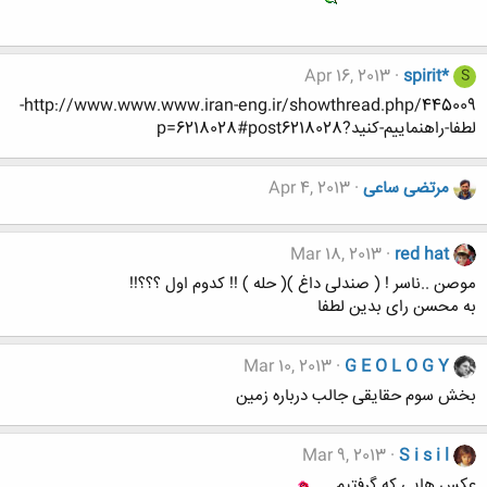
Apr 16, 2013
spirit*
S
http://www.www.www.iran-eng.ir/showthread.php/445009-
لطفا-راهنماییم-کنید?p=6218028#post6218028
مرتضی ساعی
Apr 4, 2013
Mar 18, 2013
red hat
موصن ..ناسر ! ( صندلی داغ )( حله ) !! کدوم اول ؟؟؟!!
به محسن رای بدین لطفا
Mar 10, 2013
G E O L O G Y
بخش سوم حقایقی جالب درباره زمین
Mar 9, 2013
S i s i l
عکس هایی که گرفتیم ...