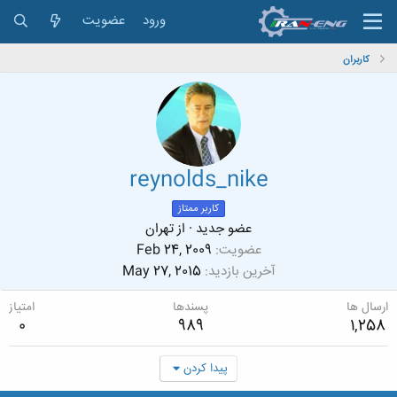
ورود
عضویت
کاربران
reynolds_nike
کاربر ممتاز
عضو جدید
·
از
تهران
عضویت
Feb 24, 2009
آخرین بازدید
May 27, 2015
ارسال ها
پسندها
امتیاز
0
989
1,258
پیدا کردن