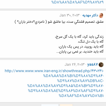
%D8%A8%D8%AF%D9%87%29
دکتر مهدیه
Jan 30, 2013
عشق، تصميم قشنگي ست، بيا عاشق شو ( نامزدي*دختر باران* )
زندگی باید کرد، گاه با یک گل سرخ،
گاه با یک دل تنگ،
گاه باید رویید، در پس یک باران،
گاه باید خندید، بر غمی بی پایان...
Jan 26, 2013
yas87
http://www.www.www.iran-eng.ir/showthread.php/430241-
%D8%AA%D8%B1%D9%88%D9%84-
%D9%87%D8%A7%DB%8C-
%D8%A8%D8%A7%D9%85%D8%B2%D9%87-
%D9%88%D8%AE%D9%86%D8%AF%D9%87-
%D8%AF%D8%A7%D8%B1