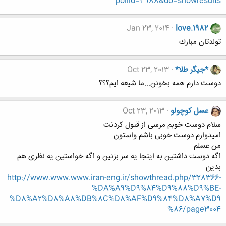
pollid=3988&do=showresults
Jan 23, 2014
love.1982
تولدتان مبارك
*جیگر طلا*
Oct 23, 2013
دوست دارم همه بخونن...ما شیعه ایم؟؟؟
عسل کوچولو
Oct 23, 2013
سلام دوست خوبم مرسی از قبول کردنت
امیدوارم دوست خوبی باشم واستون
من عسلم
اگه دوست داشتین به اینجا یه سر بزنین و اگه خواستین یه نظری هم
بدین
http://www.www.www.iran-eng.ir/showthread.php/328366-
%DA%A9%D9%84%D9%88%D9%BE-
%D8%A2%D8%A8%DB%8C%D8%AF%D9%84%D8%A7%D9
%86/page3004