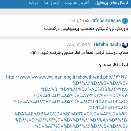
ارسال های پروفایل
آخرین فعالیت
ارسال ها
درباره
Oct 1, 2015
tifoosi6atishe
T
باورنکردنی:کاپیتان متعصب پرسپولیس درگذشت
Aug 3, 2015
Uchiha Itachi
سلام، دوست گرامی لطفاً در نظر سنجی شرکت کنید. :gol:
لینک نظر سنجی:
http://www.www.www.iran-eng.ir/showthread.php/642617-
%D9%86%D8%B8%D8%B1-
%D8%B3%D9%86%D8%AC%DB%8C-%28-
%D8%B4%D9%85%D8%A7-%DA%86%D9%87-
%D8%AA%D8%B5%D9%85%DB%8C%D9%85%DB%8C-
%D9%85%DB%8C-
%DA%AF%DB%8C%D8%B1%DB%8C%D8%AF%D8%9F-
%D8%8C-%D9%84%D8%B7%D9%81%D8%A7%D9%8B-
%D8%AF%D8%B1-%D9%86%D8%B8%D8%B1-