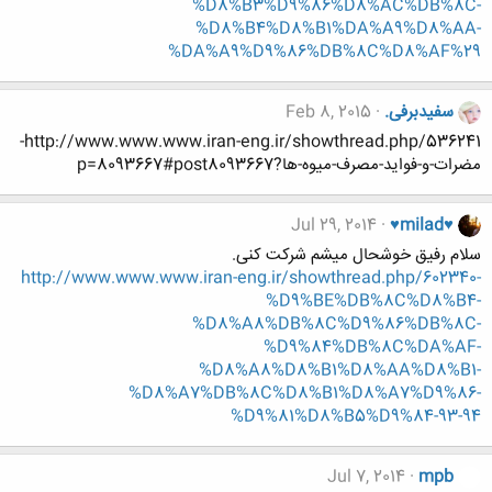
%D8%B3%D9%86%D8%AC%DB%8C-
%D8%B4%D8%B1%DA%A9%D8%AA-
%DA%A9%D9%86%DB%8C%D8%AF%29
سفیدبرفی.
Feb 8, 2015
http://www.www.www.iran-eng.ir/showthread.php/536241-
مضرات-و-فواید-مصرف-میوه-ها?p=8093667#post8093667
Jul 29, 2014
♥milad♥
سلام رفیق خوشحال میشم شرکت کنی.
http://www.www.www.iran-eng.ir/showthread.php/602340-
%D9%BE%DB%8C%D8%B4-
%D8%A8%DB%8C%D9%86%DB%8C-
%D9%84%DB%8C%DA%AF-
%D8%A8%D8%B1%D8%AA%D8%B1-
%D8%A7%DB%8C%D8%B1%D8%A7%D9%86-
%D9%81%D8%B5%D9%84-93-94
Jul 7, 2014
mpb