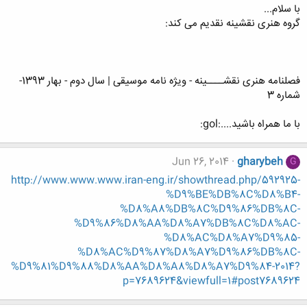
با سلام...
گروه هنری نقشینه نقدیم می کند:
فصلنامه هنری نقشــــینه - ویژه نامه موسیقی | سال دوم - بهار 1393-
شماره 3
با ما همراه باشید....:gol:
Jun 26, 2014
gharybeh
G
http://www.www.www.iran-eng.ir/showthread.php/592925-
%D9%BE%DB%8C%D8%B4-
%D8%A8%DB%8C%D9%86%DB%8C-
%D9%86%D8%AA%D8%A7%DB%8C%D8%AC-
%D8%AC%D8%A7%D9%85-
%D8%AC%D9%87%D8%A7%D9%86%DB%8C-
%D9%81%D9%88%D8%AA%D8%A8%D8%A7%D9%84-2014?
p=7689624&viewfull=1#post7689624