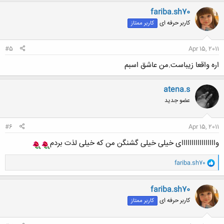
ن
fariba.sh70
ش
کاربر حرفه ای
کاربر ممتاز
ه
ا
:
#5
Apr 15, 2011
اره واقعا زیباست.من عاشق اسبم
atena.s
عضو جدید
#6
Apr 15, 2011
وااااااااااااااااای خیلی خیلی گشنگن من که خیلی لذت بردم
و
fariba.sh70
ا
ک
ن
fariba.sh70
ش
کاربر حرفه ای
کاربر ممتاز
ه
ا
: