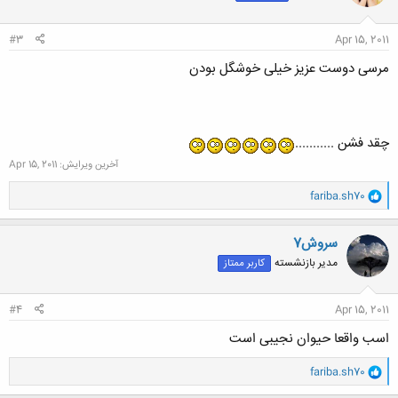
#3
Apr 15, 2011
مرسی دوست عزیز خیلی خوشگل بودن
چقد فشن ...........
آخرین ویرایش:
Apr 15, 2011
و
fariba.sh70
ا
ک
ن
سروش7
ش
مدیر بازنشسته
کاربر ممتاز
ه
ا
:
#4
Apr 15, 2011
اسب واقعا حیوان نجیبی است
و
fariba.sh70
ا
ک