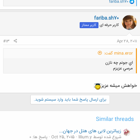
و
fariba.sh70
ا
ک
ن
fariba.sh70
ش
کاربر حرفه ای
کاربر ممتاز
ه
ا
:
#13
Apr 28, 2011
mina.eror گفت:
اي جونم چه نازن
مرسي عزيزم
خواهش میشه عزیز
برای ارسال پاسخ شما باید وارد سیستم شوید.
کلیک کنید تا باز شود...
Similar threads
زیباترین لابی های هتل در جهان...
شروع شده توسط lilium.y
Oct 25, 2015
پاسخ ها: 0