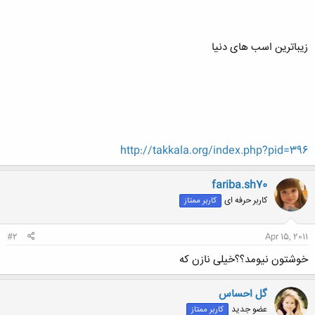
زیباترین اسب های دنیا
http://takkala.org/index.php?pid=396
fariba.sh70
کاربر حرفه ای
کاربر ممتاز
#2
Apr 15, 2011
خوشتون نیومد؟؟خیلی نازن که
گل احساس
عضو جدید
کاربر ممتاز