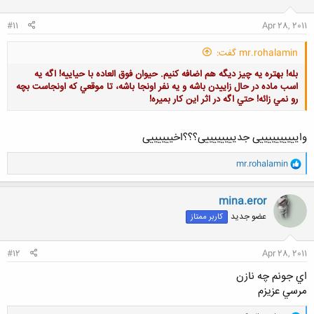
ا
:
#11
Apr 28, 2011
mr.rohalamin گفت:
بله! بهتره يه چيز ديگه هم اضافه كنيم. حيوان فوق العاده با حياييه! اگه يه
اسب ماده در حال زاييدن باشه و يه نفر اونجا باشه، تا موقعي كه اونجاست بچه
رو نمي زائه! حتي اگه در اثر اين كار بميره!
واییییییییییی جدییییییییی؟؟؟اخییییییی
و
mr.rohalamin
کلیک کنید تا باز شود...
ا
ک
ن
mina.eror
ش
عضو جدید
کاربر ممتاز
ه
ا
:
#12
Apr 28, 2011
اي جونم چه نازن
مرسي عزيزم