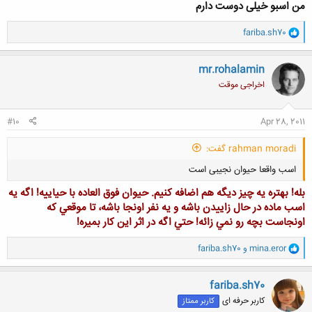
من اسبو خیلی دوست دارم
و
fariba.sh70
ا
ک
ن
mr.rohalamin
ش
اخراجی موقت
ه
ا
:
#10
Apr 28, 2011
rahman moradi گفت:
اسب واقعا حیوان نجیبی است
بله! بهتره يه چيز ديگه هم اضافه كنيم. حيوان فوق العاده با حياييه! اگه يه
اسب ماده در حال زاييدن باشه و يه نفر اونجا باشه، تا موقعي كه
اونجاست بچه رو نمي زائه! حتي اگه در اثر اين كار بميره!
و
mina.eror
و
fariba.sh70
ا
کلیک کنید تا باز شود...
ک
ن
fariba.sh70
ش
کاربر حرفه ای
کاربر ممتاز
ه