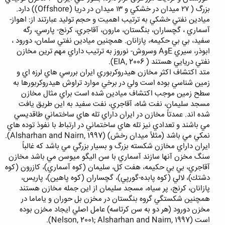
بزرگ ( ٢٧ ميدان در خشكي و ١٣ ميدان در دريا (Offshore)) دارد.
ميادين نفتي خشكي به ترتيب اهميت و حجم توليد عبارتند از: اهواز-
آسماري ، گچساران، بنگستان، مارون، آقاجري، كرنج- پارسي، رگه
سفيد، بي بي حكيمه، پازانان. همچنين ميادين نفتي سلمان، دورود ،
ابوذر، سيري EوA وسروش- نوروز به ترتيب داراي مهم ترين مخازن
نفتي دريايي هستند ( EIA, 2006).
متد اكتشاف اكثر مخازن هيدروكربوري ايران بررسي هاي لرزه اي و
زمين شناسي بوده است ولي در برخي موارد تراوش هيدروكربورها به
سطح زمين موجب اكتشاف ميادين شده است براي مثال مخازن
مسجد سليمان، نفت شاه، آقاجري، نفت سفيد به اين طريق يافت
شده اند. عمدتاً مخازن در ايران داراي تله هاي ساختماني طاقديسي
مي باشند و تعدادي نيز تله هاي ساختماني در ارتباط با نفوذ توده هاي
نمكي مي باشد (مثلاً ميدان رخش) (Alsharhan and Nairn, 1997).
ايران داراي مخازن شكسته بزرگ و بسيار بزرگي مي باشد كه غالباً
سنگ مخزن آنها سازند آسماري با سن اليگو ميوسن مي باشد مخازن
آقاجري، بي بي حكيمه، هفت كل، سليمان (كوه آسماري)، كازرون (كوه
دشتك)، لالي (كوه پابده-گورپي)، گچساران (كوه پاهين)، پاريس،
پازانان، كرنج، پر سياه، مسجد سليمان از اين جمله مخازن هستند
همچنين شكستگي گروه بنگستان در مخزن بل حوران و ياماما در
مخزن دورود (هر دو به سن كرتاسه) عامل اصلي ايجاد مخزن بوده
است (Nelson, 2001; Alsharhan and Nairn, 1997).