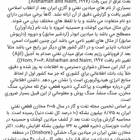
بعث عراق از بين رفت (Alsharhan and Nairn, 1997).
بسياري از نام هاي ميادين نفتي و گازي ايران بعد از انقلاب اسلامي
تغيير يافت و گزارشي دقيق از آن ارائه نشد. گاهاً برخي ميادين داراي
دو نام متفاوت مي باشند و يا با تلفظ هاي مختلف بيان مي شوند.
براي مثال ميادين كوشك و حسينيه امروزه با يك نام (يادآوران)
مصطلح مي باشد يا ميادين ابوذر (اردشير سابق) و دورود (داريوش
سابق) از مثال هاي تغيير نامي مي باشد اين چنين تغييرات اسمي
اجتناب ناپذير است و در اكثر كشور هاي ديگر نيز رايج مي باشد مثلاً
بعد از فروپاشي رژيم بعث عراق ميدان نفتي صدام به آجيل (Ajil)
تغيير نام يافت Horn, 2006; Alsharhan and Nairn, 1997)).
در كنار اين مسائل دشواري دسترسي به اطلاعات به روز شده و دقيق،
خلأ يك بانك اطلاعاتي براي كشوري كه جز سه كشور اول از لحاظ
منابع انرژي هيدروكربوري است را نشان مي دهد. داشتن اطلاعاتي
كلي درباره موقعيت و پراكندگي، ذخيره قطعي، نوع تله مخزني، سنگ
مخزن، سنگ منشاً، سنگ پوش و معلوماتي از اين قبيل بسيار ضروري
است.
بر اساس تخمين مجله نفت و گاز در سال ٢٠٠٥ مخازن قطعي نفتي
ايران به ٨/١٢٥ بيليون بشكه (١٠ درصد كل نفت دنيا) رسيده است. با
محاسبه گزارش وزارت نفت بعد از كشف ميادين كوشك و حسينيه در
ايالت خوزستان ذخيره قطعي به ١٣٢ بيليون بشكه افزايش يافت. اكثر
مخازن نفتي ايران در ميادين بزرگ خشكي (Onshore) در منطقه
خوزستان و نزديك مرز عراق قرار دارد. بطور كلي ايران ٤٠ مخزن توليدي