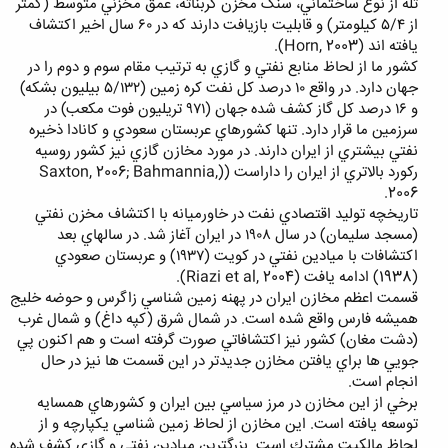
تله از نوع ساختماني، سنگ مخزن كربناته، عمق مخزني متوسط (كمتر
از ٥/٤ كيلومتر) و قابليت بازيافت دارند كه در ٦٠ سال اخير اكتشاف
يافته اند (Horn, 2003).
كشور ما از لحاظ منابع نفتي و گازي به ترتيب مقام سوم و دوم را در
جهان دارد. در واقع ١٠ درصد كل نفت كره زمين (٥/١٣٢ بيليون بشكه)
و ١٦ درصد كل گاز كشف شده جهان (٩٧١ تريليون فوت مكعب) در
سرزمين ما قرار دارد. تنها كشورهاي عربستان سعودي و كانادا ذخيره
نفتي بيشتري از ايران دارند. در مورد مخازن گازي نيز كشور روسيه
ركورد بالاتري از ايران را داراست ((Saxton, 2006; Bahmannia,
2006.
تاريخچه توليد اقتصادي نفت در خاورميانه با اكتشاف مخزن نفتي
(مسجد سليمان) در سال ١٩٠٨ در ايران آغاز شد. در سالهاي بعد
اكتشافات با ميادين نفتي در كويت (١٩٣٧) و عربستان صعودي
(1938) ادامه يافت (Riazi et al, 2004).
قسمت اعظم مخازن ايران در پهنه زمين شناسي زاگرس و حوضه خليج
هميشه فارس واقع شده است. در شمال شرق (كپه داغ) و شمال غرب
(دشت مغان) كشور نيز اكتشافاتي صورت گرفته است و هم اكنون پي
جويي ها براي يافتن مخازن جديدتر در اين قسمت ها نيز در حال
انجام است.
برخي از اين مخازن در مرز سياسي بين ايران و كشورهاي همسايه
توسعه يافته است. اين مخازن از لحاظ زمين شناسي يكپارچه و از
لحاظ مالكيت مشترك است. بزرگترين ميادين نفتي و گازي كشف شده