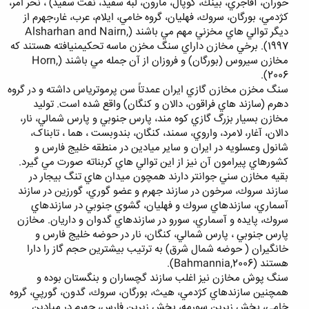
حوران، آقاجري، بينك، كوپال، مارون، لبه سفيد، نفت سفيد) ، نحر امر،
كژدمي، بورگان، سروك، فهليان، گروه خامي، ايلام، عرب، غار،جهرم از
ديگر توالي هاي مخزني مهم مي باشند (Alsharhan and Nairn,
1997). برخي مخازن داراي سنگ مخزن ماسه تحكيمنيافته هستند كه
مخازن سيروس (بورگان) و فروزان از آن جمله مي باشند (Horn,
2006).
سنگ مخزن مخازن گازي ايران عمدتاً سن پرموترياس داشته و در گروه
دهرم (سازند هاي فراقون، دالان و كنگان) واقع شده است. توليد
مخازن بسيار بزرگ گازي کوه مند، پارس جنوبي و پارس شمالي، نار،
دالان، آغار، لامرد، واروي، سمند، کنگان، بندوبست ، هما ، تابناک،
شانول وعسلويه در ايران و ساير ميادين در منطقه خليج فارس و
کشورهاي پيرامون آن نيز از اين توالي هاي کربناته صورت مي گيرد.
بقيه مخازن سني جوانتر دارند همچون ميدان هاي تنگ بيجار در
سازند سروك، سرخون در سازند جهرم و عضو گوري، گورزين در سازند
آسماري، سازندهاي سروك و فهليان، گشوي جنوبي در سازندهاي
سروك، پايده و آسماري، سورو در سازندهاي گدوان و داريان. مخازن
پارس جنوبي ، پارس شمالي، كنگان، نار در حوضه خليج فارس و
خانگيران ( حوضه شمال شرق) به ترتيب بيشترين حجم گاز را دارا
هستند (Bahmannia,2006).
سنگ پوش مخازن نيز اغلب سازند گچساران و بنگستان بوده و
همچنين سازندهاي كژدمي، هيث، بورگان، سروك، گدون، گورپي، گروه
خامي، بخش زيرين سورمه، بخش زيرين فارس، جهرم در ميادين