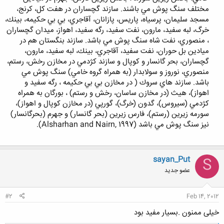
مختلف سنگ پوش مي باشند. سازند گچساران در هفت كل، كرنج،
مسجد سليمان، پرسياه، پاريس، پازانان، آقاجري، بي بي حكيمه، بينك،
خرگ، لبه سفيد، مارون، نفت سفيد، رگه سفيد، اهواز، ميدان گچساران
، منصوري، نفت شاه سنگ پوش مي باشد. سازند بنگستان هم در
ميادين بل حوران، نفت سفيد، آقاجري، بينك، لبه سفيد، مارون،
گچساران، بحر گانسار و كوپال و سازند كژدمي در مخازن رخش، رستم،
منصوري، نوروز و سولابدار (به همراه گروه خامي) سنگ پوش مي
باشد. سازند هاي سروك ( در مخازن بي بي حكيمه ، رگه سفيد و
اهواز)، هيث (در مخازن ساسان، رخش و رستم) ، بورگان به همراه
كژدمي (سيروس)، گدون (خرگ)، گورپي (در مخازن كوپال و اهواز)،
سورمه زيرين (رستم)، فارس زيرين (بحر گانسار) و جهرم (بحرگانسار)
نيز سنگ پوش مي باشد (Alsharhan and Nairn, 1997).
sayan_Put
S
عضو جدید
#2
Feb 14, 2012
خیلی ممنون .بسیار مفید بود