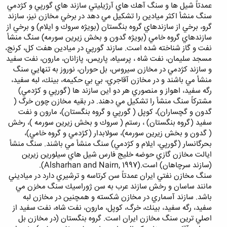
عمدتاً شيل ها و سنگ آهك هاي آرژيليتي سازند هاي گورپي و كژدمي
سنگ منشأ اكثر ميادين را تشكيل مي دهد در برخي مخازن نيز، سازند
گرو، برخي از سازندهاي گروه بنگستان (بويژه سروك و ايلام) و برخي از
سازندهاي گروه خامي (بويژه گدون و بخش زيرين سورمه) سنگ منشأ
نفت و گاز شناخته شده است. سازند گورپي در ميادين هفت كل، كرنج،
مسجد سليمان، نفت شاه ، پرسياه، پاريس، پازانان، مارون، نفت سفيد
و سازند كژدمي در مخازن سيروس، بل حوران، نوروز به تنهايي سنگ
منشأ مي باشند و در مخازن آقاجري، بي بي حكيمه، بينك، لبه سفيد،
رگه سفيد، اهواز و منصوري هر دو اين سازند ها (گورپي و كژدمي)
مشتركاً سنگ منشأ را تشكيل مي دهند. در بقيه مخازن چون خرگ (
گدون و گچساران)، كوپل ( گورپي و گروه بنگستان)، مارون و نفت
سفيد (گروه بنگستان) ، رستم ( سروك و بخش زيرين سورمه )، رخش
( گدون و بخش زيرين سورمه)، سولابدار (كژدمي و گروه خامي)،
بحرگانسار (گورپي، ايلام و كژدمي) سنگ منشأ مي باشند. سنگ منشأ
ايالت مخازن گازي حوضه خليج فارس شيل هاي سيلورين زيرين
(سازند سرچاهان) است.(Alsharhan and Nairn, 1997).
سنگ مخازن نفتي ايران عمدتاً سن كرتاسه و ترشيري دارد در مياديني
مانند ساسان و رخش سازند عرب به سن ژوراسيك سنگ مخزن مي
باشد. سازند آسماري در مخازن شكسته و همچنين در مخازن لبه
سفيد، رگه سفيد، بينك، خرگ، كوپل، مارون، نفت شاه، نفت سفيد از
اصلي ترين سنگ مخازن ايران است. گروه بنگستان (در مخازن بل