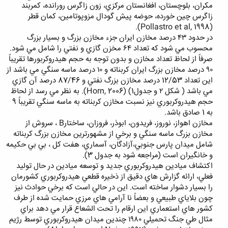
مكران، بلوچستان، افغانستان مركزي، زون زاگرس رورانده، كمربند
زاگرس چين خورده، حوضه پيش گودال مزوپوتامين، كمان قطر
(Pollastro et al, 1998).
در حدود ٤٣ درصد مخازن ايران جزء مخازن بزرگ و بسيار بزرگ
محسوب مي شود كه تعداد ٦٤ مخزن گازي و نفتي را شامل مي شود.
صرفاً از لحاظ تعداد مخازن و بدون توجه به حجم هيدروكربورها تقريباً
٩٠ درصد مخازن بزرگ ايران كربناته و ١٠ درصد ماسه سنگي مي باشد از
اين تعداد 12/53 درصد مخازن بزرگ نفتي و 87/46 درصد آن گازي
مي باشد ( شكل ٢ و جدول1) (Horn, 2006). به نظر مي رسد از لحاظ
حجم هيدروكربوري نيز نسبت مخازن كربناته به ماسه سنگي تقريباً 9
به 1 صادق باشد.
مخازن اهواز، نوروز، فريدون، ابوذر، فروزان، ساختارB ، سروش از
مخازن بزرگ ماسه سنگي و برخي از مشهورترين مخازن بزرگ كربناته
شامل ميدان پارس جنوبي،آزادگان، آسماري، هفت كل ، بي بي حكيمه
و خانگيران است (مراجعه شود به جدول 3).
اكتشاف ميادين هيدروكربوري جديد و توسعه ميادين در حال توليد
فعلي، ارائه گزارش هاي دقيق از ذخيره قطعي هيدروكربوري كشورمان
را بسيار دشوار ساخته است. اين در حالي است كه برخي حوادث نيز
چون بلاياي طبيعي و بعضاً نا آرامي هاي مرزي حمايت شده از طرف
كشور هاي استعماري اين ارقام را تحت الشعاع قرار مي دهد براي
مثال طي جنگ تحميلي ١٩٨٠ چندين ميدان هيدروكربوري توسط رژيم