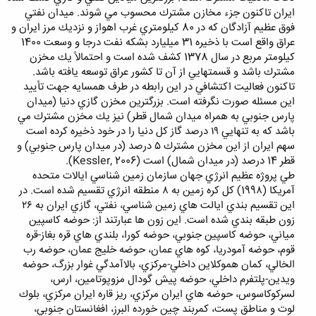
ايران تاكنون جزء مخازن مشترك محسوب مي شوند. ميدان نفتي
فوق عظيم آزادگان كه در 80 كيلومتري غرب اهواز و نزديك مرز ايران و
عراق واقع است با ذخيره 31 ميليارد بشكه نفت درجا و وسعت 1400
كيلومتر مربع در سال 1378 كشف شده است و احتمالاً يك مخزن
مشترك باشد و قسمتهايي از آن تا كشور عراق توسعه يافته باشد.
تاكنون فعاليت اكتشافي در اين رابطه در طرف همسايه جهت تأييد
اين مسئله صورت نگرفته است. بزرگترين مخزن گازي دنيا (ميدان
پارس جنوبي به همراه ميدان شمال قطر) نيز يك مخزن مشترك مي
باشد كه به تنهايي ١٩ درصد گاز كل دنيا را در خود ذخيره كرده است
سهم ايران از اين مخزن مشترك ٥ درصد (در ميدان پارس جنوبي) و
قطر 14 درصد (در ميدان شمال) است (Kessler, 2006).
طي پروژه عظيم انرژي جهان سازمان زمين شناسي ايالات متحده
آمريكا (199٨) كل كره زمين به ٨ منطقه انرژي تقسيم شده است. در
اين تقسيم بندي ايالت هاي زمين شناسي، نفتي، گازي ايران به ٢٦
زون طبقه بندي شده است. اين زون ها عبارتند از: حوضه كاسپين
مياني، حوضه كاسپين جنوبي، حوضه كورا، بلندي هاي قره بغاز-قره
قوم، حوضه آمودريا، كوه هاي عمان، حوضه خليج عمان، حوضه رب
الخالي، كمان هموكلاين داخلي-مركزي، بالاآمدگي غوار بزرگ، حوضه
ويدين-پلتفرم داخلي، حوضه پيش گودال مزوپوتامين، ارس،
لسركوكاسوس، حوضه هاي ايران مركزي، ريز قاره ايران مركزي، بلوك
لوت و مناطق پست، كمربند چين خورده البرز، افغانستان جنوبي،