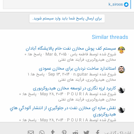
و
k_siroos
ا
ک
ن
برای ارسال پاسخ شما باید وارد سیستم شوید.
ش
ه
ا
Similar threads
:
سیستم کف پوش مخازن نفت خام پالایشگاه آبادان
شروع شده توسط فاطمه یاس
Mar 5, 2015
پاسخ ها: 0
مخازن هیدروکربری، فرآیند های نفتی
استاندارد ساخت نردبان برای مخازن عمودی
شروع شده توسط n.guitar
Sep 13, 2014
پاسخ ها: 1
مخازن هیدروکربری، فرآیند های نفتی
كاربرد لرزه نگاری در توسعه مخازن هيدروكربوری
شروع شده توسط P O U R I A
May 28, 2014
پاسخ ها: 0
مخازن هیدروکربری، فرآیند های نفتی
نقش سازه اي مخازن نفت در جلوگيري از انتشار آلودگي هاي
هيدروكربوري
شروع شده توسط P O U R I A
May 28, 2014
پاسخ ها: 0
مخازن هیدروکربری، فرآیند های نفتی
فیسبوک
تویتر
Reddit
Pinterest
Tumblr
ایمیل
WhatsApp
اشتراک گذاری: