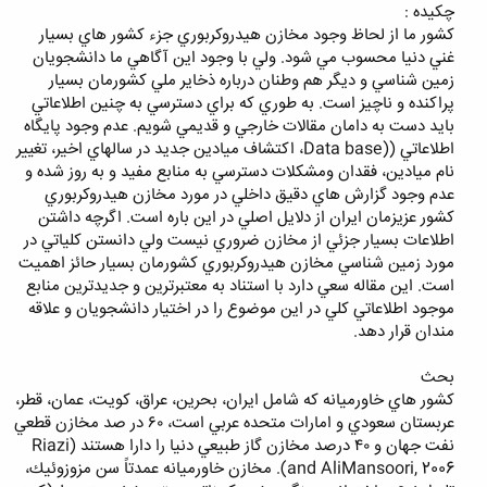
چكيده :
كشور ما از لحاظ وجود مخازن هيدروكربوري جزء كشور هاي بسيار
غني دنيا محسوب مي شود. ولي با وجود اين آگاهي ما دانشجويان
زمين شناسي و ديگر هم وطنان درباره ذخاير ملي كشورمان بسيار
پراكنده و ناچيز است. به طوري كه براي دسترسي به چنين اطلاعاتي
بايد دست به دامان مقالات خارجي و قديمي شويم. عدم وجود پايگاه
اطلاعاتي ((Data base‏، اكتشاف ميادين جديد در سالهاي اخير، تغيير
نام ميادين، فقدان ومشكلات دسترسي به منابع مفيد و به روز شده و
عدم وجود گزارش هاي دقيق داخلي در مورد مخازن هيدروكربوري
كشور عزيزمان ايران از دلايل اصلي در اين باره است. اگرچه داشتن
اطلاعات بسيار جزئي از مخازن ضروري نيست ولي دانستن كلياتي در
مورد زمين شناسي مخازن هيدروكربوري كشورمان بسيار حائز اهميت
است. اين مقاله سعي دارد با استناد به معتبرترين و جديدترين منابع
موجود اطلاعاتي كلي در اين موضوع را در اختيار دانشجويان و علاقه
مندان قرار دهد.
بحث
كشور هاي خاورميانه كه شامل ايران، بحرين، عراق، كويت، عمان، قطر،
عربستان سعودي و امارات متحده عربي است، ٦٠ در صد مخازن قطعي
نفت جهان و ٤٠ درصد مخازن گاز طبيعي دنيا را دارا هستند (Riazi
and AliMansoori, 2006). مخازن خاورميانه عمدتاً سن مزوزوئيك،