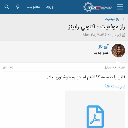
ورود
عضویت
راز موفقیت
راز موفقیت - آنتوني رابینز
ش
ت
آی ناز
Mar 28, 2012
ر
ا
و
ر
آی ناز
ع
ی
عضو جدید
ک
خ
ن
ش
ن
ر
#1
Mar 28, 2012
د
و
ه
ع
فایل را ضمیمه گذاشتم امیدوارم خوشتون بیاد.
م
پیوست ها
و
ض
و
ع