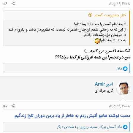
#6
Aug 29, 2008
کافر خداپرست گفت:
شرمنده‌ام آسمان! به‌خدا شرمنده‌ام!
از اين‌که به راستي قلمم آن‌چنان شاعرانه نيست که نظم‌پرداز باشد و ياري‌ام کند
تا ميهمان دل‌نوشته‌ات باشم...
به خدا شرمنده‌ام!
شکسته نفسی می کنید....!
من در عجبم این همه فروتنی از کجا میاد؟؟؟
و
مآه
ا
ک
ن
امیر Amir
ش
کاربر حرفه ای
ه
ا
:
#7
Aug 29, 2008
دست نوشته هامو آتیش زدم به خاطر از یاد بردن دوران تلخ زندگیم
و
مآه
,
آسمان بزرگ
,
سمیه نوروزی
و 1 شخص دیگر
ا