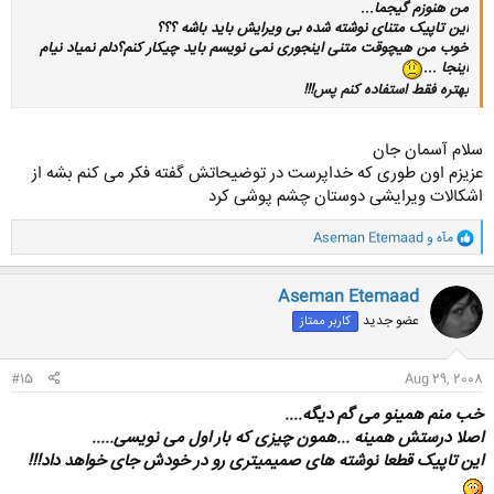
من هنوزم گیجما...
این تاپیک متنای نوشته شده بی ویرایش باید باشه ؟؟؟
خوب من هیچوقت متنی اینجوری نمی نویسم باید چیکار کنم؟دلم نمیاد نیام
اینجا ...
بهتره فقط استفاده کنم پس!!!
سلام آسمان جان
کلیک کنید تا باز شود...
عزیزم اون طوری که خداپرست در توضیحاتش گفته فکر می کنم بشه از
اشکالات ویرایشی دوستان چشم پوشی کرد
و
مآه
و
Aseman Etemaad
ا
ک
ن
Aseman Etemaad
ش
عضو جدید
کاربر ممتاز
ه
ا
:
#15
Aug 29, 2008
خب منم همینو می گم دیگه....
اصلا درستش همینه ...همون چیزی که بار اول می نویسی.....
این تاپیک قطعا نوشته های صمیمیتری رو در خودش جای خواهد داد!!!