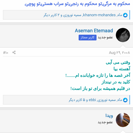
محکوم به مرگی,تو محکوم به رنجی,تو سراب هستی,تو پوچی.
و
مآه
,
khanom-mohandes
,
سمیه نوروزی
و 2 کاربر دیگر
ا
ک
ن
Aseman Etemaad
ش
عضو جدید
کاربر ممتاز
ه
ا
:
#10
Aug 29, 2008
وقتی می آیی
آهسته بیا
آخر غصه ها را تازه خوابانده ام.......!
کلید به در نینداز
در قلبم همیشه برای تو باز است!
و
مآه
,
سمیه نوروزی
,
ebbi
و 5 کاربر دیگر
ا
ک
ن
ویدا
ش
عضو جدید
ه
ا
: