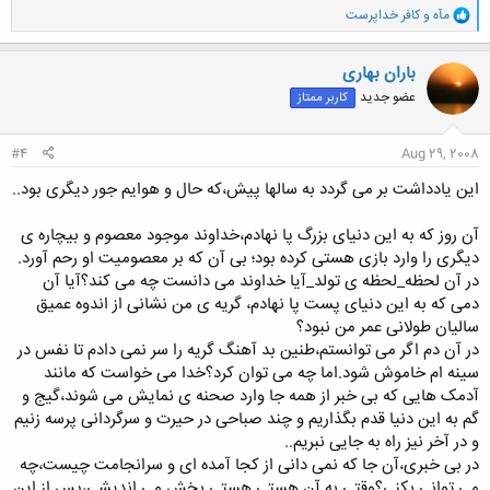
و
مآه
و
کافر خداپرست
ا
ک
ن
باران بهاری
ش
عضو جدید
کاربر ممتاز
ه
ا
:
#4
Aug 29, 2008
این یادداشت بر می گردد به سالها پیش،که حال و هوایم جور دیگری بود..
آن روز که به این دنیای بزرگ پا نهادم،خداوند موجود معصوم و بیچاره ی
دیگری را وارد بازی هستی کرده بود؛ بی آن که بر معصومیت او رحم آورد.
در آن لحظه_لحظه ی تولد_آیا خداوند می دانست چه می کند؟آیا آن
دمی که به این دنیای پست پا نهادم، گریه ی من نشانی از اندوه عمیق
سالیان طولانی عمر من نبود؟
در آن دم اگر می توانستم،طنین بد آهنگ گریه را سر نمی دادم تا نفس در
سینه ام خاموش شود.اما چه می توان کرد؟خدا می خواست که مانند
آدمک هایی که بی خبر از همه جا وارد صحنه ی نمایش می شوند،گیج و
گم به این دنیا قدم بگذاریم و چند صباحی در حیرت و سرگردانی پرسه زنیم
و در آخر نیز راه به جایی نبریم..
در بی خبری،آن جا که نمی دانی از کجا آمده ای و سرانجامت چیست،چه
می توانی بکنی؟وقتی به آن هستیِ هستی بخش می اندیشی،پس از این