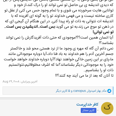
که دیدی اندیشه ی بی حاصل تو نمی تواند او را درک کند،از خود و
توانایی هایت سرخورده می شوی و با تمام وجود حس می کنی از عقل تو
کاری ساخته نیست و می فهمی خداوند تو را به گونه ای آفریده که با
اندیشه ات نتوانی به ذات او راه پیدا کنی. در این هنگام آن گیجی ای که
در ذهن تو موج می زند،به تو می گوید:
بس است..اندیشیدن بس است..
تو نمی توانی!
آیا انسان همین است؟؟!موجودی که حتی ذات آفریدگارش را نمی تواند
بشناسد؟!
نمی دانم آن گاه که مهره ی وجود ما از نرد هستی محو شد و خاکستر
جسم آخرین آدم را هم خداوند به باد فنا داد،آیا دوباره موجوداتی مانند
ما،پای بر این زمین خاکی خواهند نهاد؟آیا دوباره خداوند خواهد خواست
خود را به موجوداتی دیگر بشناساند؟ما که اشرف مخلوقاتیم،نتوانستیم
ذات او را بشناسیم..
تا آنان که بعد از ما می آیند چه کنند؟!!
آخرین ویرایش:
Aug 29, 2008
و
مآه
,
بهار امیدوار
,
canopus
و 5 کاربر دیگر
ا
ک
ن
کافر خداپرست
ک
ش
-
کاربر ممتاز
ه
ا