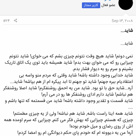
ش
عضو فعال
کاربر ممتاز
ه
ا
:
#24
Sep 13, 2008
شاید...
شاید...
نمی دونم! شاید هیچ وقت نتونم چیزی بشم که می خوای! شاید نتونم
چیزایی رو که می خوای بهت بدم! شاید همیشه باید توی یک اتاق تاریک
بشینم و سرم رو به دیوار فشار بدم.
شاید خدایی وجود داشته باشه! شاید وقتی که مردم منو واسه بی
اعتقادیام ببره جهنم! شاید تو جهنم تا ابد پیکره ام از هم بپاشه! شاید...
آره...شاید حق با تو بود. شاید من یه احمق روشنفکرم! شاید اصلا روشنفکر
هم نباشم! شاید دارم ادای روشنفکر ها رو در می آرم!
شاید قسمت و تقدیر وجود داشته باشه! شاید من قسمتمه که تنها باشم و
....
شاید همه اینا راست باشه, شاید هم نباشه! ولی از یه چیزی مطمئنم!
چیزی که هستم, چیزایی که بهش فکر می کنم, چیزایی که سرم اومده همه
اش از روی رضای و میل خودم بوده!
آره! من یه دیوونه ام که خودم پای حکم دیوانگی ام رو امضا کردم!