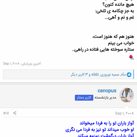
هیچ مانده کنون؟
به جز چکامه ی تلخی:
غم و نم و آهی...
هنوز هم که هنوز است،
خواب می بینم
ستاره سوخته هایی فتاده در راهی..
آخرین ویرایش:
Sep 1, 2008
و
مآه
,
سمیه نوروزی
,
ebbi
و 3 کاربر دیگر
ا
ک
ن
canopus
ش
مدیر بازنشسته
کاربر ممتاز
ه
ا
:
#17
Sep 1, 2008
آواز باران تو را به فردا میخواند
او خوب میداند تو نیز به فردا می نگری
آواز باران درگوشت زمزمه میکند