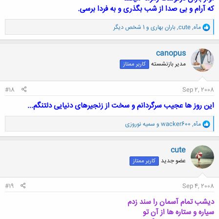
که آرام و بی صدا از شب بگذری و به فردا برسی.
و
مآه
,
cute
,
باران بهاری
و 1 شخص دیگر
ا
ک
ن
canopus
ش
مدیر بازنشسته
کاربر ممتاز
ه
ا
:
#18
Sep 2, 2008
این روز ها عجیب سرگردانم و سخت از زنجیرهای دنیایی دلتنگم...
و
مآه
,
wacker600
و
سمیه نوروزی
ا
ک
ن
cute
ش
عضو جدید
کاربر ممتاز
ه
ا
:
#19
Sep 4, 2008
دیشب تمام آسمان را سند زدم
سیاره و ستاره ها از آن تو