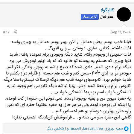
ک
ن
کالیگولا
ش
عضو فعال
کاربر ممتاز
ه
ا
:
#27
Sep 19, 2008
قبلنا خوب بودم. یعنی حداقل از الان بهتر بودم. حداقل یه چیزی واسه
لذت داشتم. کتابی, سازی, دوستی.... ولی الان؟....
لذت حقیقی از وجودم رفته. شاید دیگه وجودی برام نمونده باشه. شاید
تنها چیزی که هستم یه پوسته تو خالیه که که باد اینور اونورش می بره.
دیگه برام عادی شده.. عادی شده که صبح پاشم به پوچی زندگی فکر کنم,
خودمو تو یه اتاق 3ًٌ×4 حبس کنم و شب هم خسته از فکرام دراز بکشم تا
شاید خوابم ببره. کابوسهای نیمه شب هم دیگه ترسناک نیستن.اصلا دیگه
کابوس برام بی معنا شده. وقتی رویا نباشه دیگه کابوسی هم وجود نداره.
آشفتگی خواب اسم بهتریه! آشفتگی خواب.....
یه حفره میون من و بقیه بوجود اومده. نمی دونم این حفره از کجا اومده.
یا اینکه کی بوجود اومد ولی در هر حال یه حفره لعنتیه! حفره ای که نمی
زاره حتی بهترین دوستم رو هم احساس کنم...
گاهی این حفره منو می بلعه و .... فراموشش کن!دیگه اهمیتی نداره!
و
سمیه نوروزی
,
taravat_tree
,
russell
و 1 شخص دیگر
ا