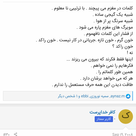
کلمات در مغزم می پیچند . با ترتیبی نا معلوم .
شبیه یک گیجی ساده .
شبیه سرنگ پر از هوا .
مویرگ های مغزم پاره می شود .
از فشار این کلمات نافهموم .
خون گرم ، خون تازه .جریانی در کار نیست . خون راکد .
خون راکد ؟
نه !
اینها فقط فکرند که بیرون می ریزند ...
فکرهایم را نمی خواهم .
همین طور کلماتم را .
هر که می خواهد برشان دارد .
طاقت دیدن این همه حرف مستعمل را ندارم .
و
aynaz.m
,
سمیه نوروزی
,
ebbi
و 1 شخص دیگر
ا
ک
ن
کافر خداپرست
ک
ش
-
کاربر ممتاز
ه
ا
:
#30
Sep 19, 2008