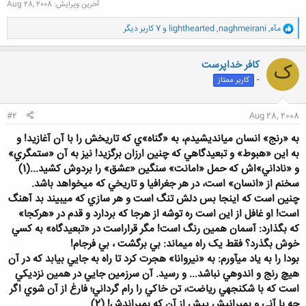
آخرین ویرایش:
Aug 28, 2008
و
مآه
,
naghmeirani
,
lighthearted
و 7 کاربر دیگر
ا
ک
ن
کافر خداپرست
ک
ش
-
کاربر ممتاز
ه
ا
:
#2
Aug 28, 2008
به «رنج» انسان مي‏انديشيدم، به «گناه»ي که تاريخش را با آن آغازيد! و
به اين «هبوط» و تبعيدگاهي که چنين ارزان برگزيد! نيز به آن «ستمگري»
و «ناداني»اش که حمل «امانت» سنگين «عشق» را بردوش کشيد...(1)
سخنم از ‍«انسان» است، در هر جغرافيا و تاريخي که مي‏خواهد‍ باشد.
چنين است که اينجا بس دلش تنگ است و هر سازي که مي‏بيند بد آهنگ
است! او غافل از اين است ره توشه از هرجا که بردارد و قدم در «هرکجا»
که بگذارد: آسمان همين رنگ است! مگر قراراست در «تبعيدگاه» به کسي
خوش بگذرد؟ فقط يک راه مي‏ماند: بي برگشت ، بي فرجام!
بودا را به ياد مي‏‏آورم: به «نيروانا» هجرت کرد تا راه به جايي بيابد که در آن
هيچ رنج و اندوهي نباشد... و رسيد. آن سرزمين جايي در همين نزديکي
است که با شکنجه‏ي رياضت، تن خاکي را رام گرداني؛ فارغ از آن شوي اگر
چه با آني و بميرانيش پيش از آن که بميراندش! (2)