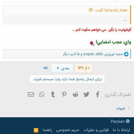
taravat_tree گفت:
...
گوشهایت را بگیر . می خواهم سکوت کنم ...
واي، عجب امضايي!
و
سمیه نوروزی
,
ebbi
,
soqrat
و 5 کاربر دیگر
ا
کلیک کنید تا باز شود...
ک
ن
آخر
1 از 147
بعدی
ش
ه
برای ارسال پاسخ شما باید وارد سیستم شوید.
ا
:
فیسبوک
تویتر
Reddit
Pinterest
Tumblr
ایمیل
WhatsApp
اشتراک گذاری:
ادبیات
Persian
ارتباط با ما
قوانین و مقرّرات
حریم خصوصی
راهنما
R
S