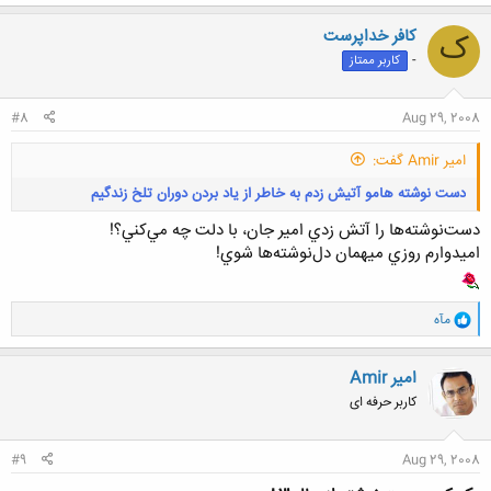
ک
ن
کافر خداپرست
ک
ش
-
کاربر ممتاز
ه
ا
:
#8
Aug 29, 2008
امیر Amir گفت:
دست نوشته هامو آتیش زدم به خاطر از یاد بردن دوران تلخ زندگیم
دست‌نوشته‌ها را آتش زدي امير جان، با دلت‌ چه مي‌کني؟!
اميدوارم روزي ميهمان دل‌نوشته‌ها شوي!
و
مآه
ا
کلیک کنید تا باز شود...
ک
ن
امیر Amir
ش
کاربر حرفه ای
ه
ا
:
#9
Aug 29, 2008