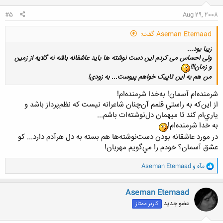
:
#5
Aug 29, 2008
Aseman Etemaad گفت:
زیبا بود...
ولی احساس می کردم این دست نوشته ها باید عاشقانه باشه نه گلایه از زمین
و زمان!!!
من هم به این تاپیک خواهم پیوست... به زودی!
شرمنده‌ام آسمان! به‌خدا شرمنده‌ام!
از اين‌که به راستي قلمم آن‌چنان شاعرانه نيست که نظم‌پرداز باشد و
ياري‌ام کند تا ميهمان دل‌نوشته‌ات باشم...
کلیک کنید تا باز شود...
به خدا شرمنده‌ام!
در مورد عاشقانه بودن دست‌نوشته‌ها هم بسته به دل هرآدم دارد... کو
عشق آسمان؟ خودم را مي‌گويم مهربان!
و
مآه
و
Aseman Etemaad
ا
ک
ن
Aseman Etemaad
ش
عضو جدید
کاربر ممتاز
ه
ا
: