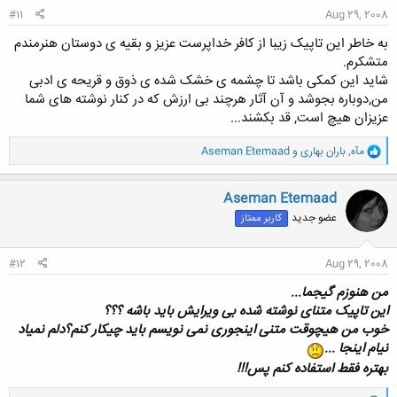
#11
Aug 29, 2008
به خاطر این تاپیک زیبا از کافر خداپرست عزیز و بقیه ی دوستان هنرمندم
متشکرم.
شاید این کمکی باشد تا چشمه ی خشک شده ی ذوق و قریحه ی ادبی
من,دوباره بجوشد و آن آثار هرچند بی ارزش که در کنار نوشته های شما
عزیزان هیچ است, قد بکشند...
و
مآه
,
باران بهاری
و
Aseman Etemaad
ا
ک
ن
Aseman Etemaad
ش
عضو جدید
کاربر ممتاز
ه
ا
:
#12
Aug 29, 2008
من هنوزم گیجما...
این تاپیک متنای نوشته شده بی ویرایش باید باشه ؟؟؟
خوب من هیچوقت متنی اینجوری نمی نویسم باید چیکار کنم؟دلم نمیاد
نیام اینجا ...
بهتره فقط استفاده کنم پس!!!