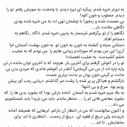
به دورتر خیره شدم. پیکره ای تیره دیدم. با وحشت به سویش رفتم. تو را
دیدم. مصلوب و خون آلود!
بی عصمت شده و رنجور! با چشمان تهی ات به من خیره شده بودی.
نگاهی ملامت بار....
نگاهم را از تو برگرفتم, شرمسار به پایین خیره شدم. ناگاه , نگاهم به
دستانم افتاد.
دستانی سیاه و آغشته به خون, به خون تو. به خون بهشت آسمانی ام!
آری! این من بودم که سوزاندم زیبایی هایم را. من بودم که به صلیب
خشم کشیدمت. به صلیب تعصبات!
تو را در آغوش گرفتم برای آخرین بار. هرچند که با آخرین توان مانده در تن
پاره پاره ات از من می گریختی! آنقدر در آغوشم ماندی که سردی بدن بی
جانت بر گرمی خون روان بر بدنت برتری جست.
بازگشتم و هیاکل پر پر شده را پشت سر گذاشتم. دریایی رعب آور پیش
رویم بود. سرخ و بی انتها!
به بالا سرم خیره شدم.به آسمان. آماده بارش بود! که بشورد بدی ها را. که
بشورد معاصی فانی ام را..... منتظر ماندم. باید می بارید! باید شستشویم
می داد......
و اکنون سالهاست که من در انتظار آن بارانم. ابرهایی که همیشه آماده
باریدنند ولی دریغ از قطره ای.. دریغ از رحمت....انتظاری تا ابد برای
بخشایش.. تا ابد.....