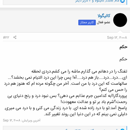
مآه
,
cute
,
کالیگولا
و 2 کاربر دیگر
ا
ک
ن
کالیگولا
ش
عضو فعال
کاربر ممتاز
ه
ا
:
#22
Sep 12, 2008
حکم
حکم
تفنگ را در دهانم می گذارم.ماشه را می کشم.دردی لحظه
ای....درد...درد....باز هم درد....آه! پس چرا این درد التیام نمی بخشد؟...
سالهاست که این درد با من است. آخر من چگونه مرده ام که هنوز هم درد
را حس می کنم؟
پروردگارا!به کدامین جرم عذابم می دهی؟ بس نبود درد و رنج دنیای بی
رحمت؟شرم باد بر تو و عدالت معهودت!
پاسخ آمد:تو با درد زاده شده ای. با درد زندگی می کنی و با درد می میری.
دلیلی نمی بینم که در این دنیا این روند تغییر کند.
آخرین ویرایش:
Sep 12, 2008