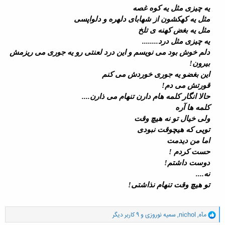
یه چیزی مثل یه کوه غصه
مثل یه کهکشون از شهابای دلهره و دلواپسی
مثل یه بغض کهنه ی تلخ
یه چیزی مثل درد........
دلم خوش بود می نویسم و این درد لعنتی رو یه جوری می ریزمش
بیرون!
این بغضو یه جوری خوردش می کنم
قورتش می دم!
حالا انگار کلمه هام دارن تنهام می ذارن....
کلمه ها آره
ولی خیال تو نه هیچ وقت
تویی که هیچوقت نبودی
اما من دیدمت
حست کردم !
دوست داشتم!
نه....
تو هیچ وقت تنهام نذاشتی!
و
مآه
,
nichol
,
سمیه نوروزی
و 9 کاربر دیگر
ا