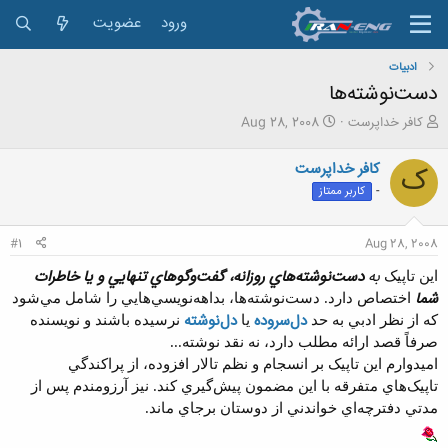
ورود
عضویت
ادبیات
دست‌نوشته‌ها
ش
ت
کافر خداپرست
Aug 28, 2008
ر
ا
و
ر
کافر خداپرست
ک
ع
ی
-
کاربر ممتاز
ک
خ
ن
ش
ن
ر
#1
Aug 28, 2008
د
و
ه
ع
به
دست‌نوشته‌هاي روزانه، گفت‌وگو‌هاي تنهايي و يا خاطرات
اين تاپيک
م
شما
اختصاص دارد. دست‌نوشته‌ها، بداهه‌نويسي‌هايي را شامل مي‌شود
و
دل‌سروده
دل‌نوشته
ض
که از نظر ادبي به حد
يا
نرسيده باشند و نويسنده
و
صرفاً قصد ارائه مطلب دارد، نه نقد نوشته...
ع
اميدوارم اين تاپيک بر انسجام و نظم تالار افزوده، از پراکندگي
تاپيک‌هاي متفرقه با اين مضمون پيش‌گيري کند. نيز آرزومندم پس از
مدتي دفترچه‌اي خواندني از دوستان برجاي ماند.