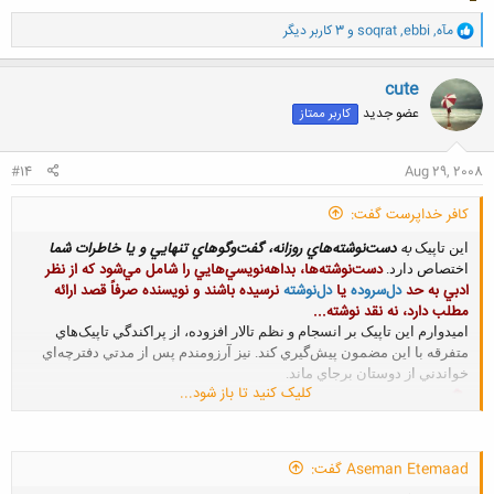
و
مآه
,
ebbi
,
soqrat
و 3 کاربر دیگر
ا
ک
ن
cute
ش
عضو جدید
کاربر ممتاز
ه
ا
:
#14
Aug 29, 2008
کافر خداپرست گفت:
به
دست‌نوشته‌هاي روزانه، گفت‌وگو‌هاي تنهايي و يا خاطرات شما
اين تاپيک
دست‌نوشته‌ها، بداهه‌نويسي‌هايي را شامل مي‌شود که از نظر
اختصاص دارد.
ادبي به حد
دل‌سروده
يا
دل‌نوشته
نرسيده باشند و نويسنده صرفاً قصد ارائه
مطلب دارد، نه نقد نوشته...
اميدوارم اين تاپيک بر انسجام و نظم تالار افزوده، از پراکندگي تاپيک‌هاي
متفرقه با اين مضمون پيش‌گيري کند. نيز آرزومندم پس از مدتي دفترچه‌اي
خواندني از دوستان برجاي ماند.
کلیک کنید تا باز شود...
Aseman Etemaad گفت: