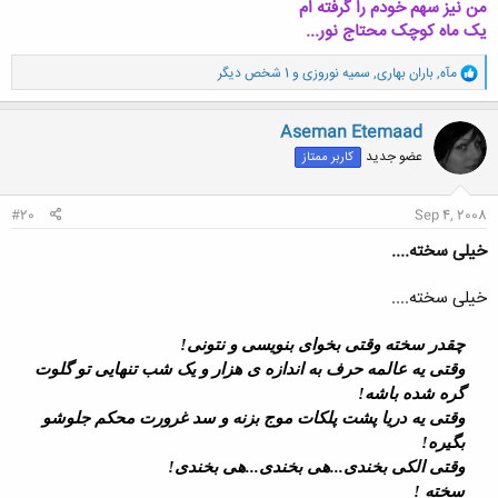
من نیز سهم خودم را گرفته ام
یک ماه کوچک محتاج نور...
و
مآه
,
باران بهاری
,
سمیه نوروزی
و 1 شخص دیگر
ا
ک
ن
Aseman Etemaad
ش
عضو جدید
کاربر ممتاز
ه
ا
:
#20
Sep 4, 2008
خیلی سخته....
خیلی سخته....
چقدر سخته وقتی بخوای بنویسی و نتونی!
وقتی یه عالمه حرف به اندازه ی هزار و یک شب تنهایی تو گلوت
گره شده باشه!
وقتی یه دریا پشت پلکات موج بزنه و سد غرورت محکم جلوشو
بگیره!
وقتی الکی بخندی...هی بخندی...هی بخندی!
سخته !