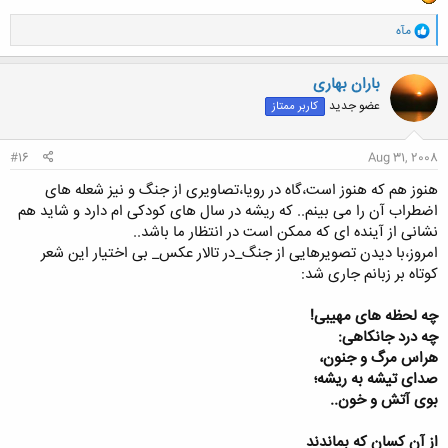
و
مآه
ا
ک
ن
باران بهاری
ش
عضو جدید
کاربر ممتاز
ه
ا
:
#16
Aug 31, 2008
هنوز هم که هنوز است،گاه در رویا،تصاویری از جنگ و نیز شعله های
اضطراب آن را می بینم.. که ریشه در سال های کودکی ام دارد و شاید هم
نشانی از آینده ای که ممکن است در انتظار ما باشد..
امروز،با دیدن تصویرهایی از جنگ_در تالار عکس_ بی اختیار این شعر
کوتاه بر زبانم جاری شد:
چه لحظه های مهیبی!
چه درد جانکاهی:
هراس مرگ و جنون،
صدای تیشه به ریشه؛
بوی آتش و خون..
از آن کسان که بماندند