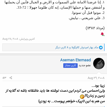
۱. إنا عرضنا الامانة علي السموات و الارض و الجبال فأبين أن يحملنها
و أشفقن منها و حملها الإنسان، إنه کان ظلوما جهولا ؛ 72‍-33.
2. موتوا قبل أن تموتوا.
3. علي شريعتي ‍، نيايش.
(مرداد 1382)
آخرین ویرایش:
Aug 28, 2008
و
مآه
,
بهار امیدوار
,
کالیگولا
و 8 کاربر دیگر
ا
ک
ن
Aseman Etemaad
ش
عضو جدید
کاربر ممتاز
ه
ا
:
#3
Aug 29, 2008
زیبا بود...
ولی احساس می کردم این دست نوشته ها باید عاشقانه باشه نه گلایه از
زمین و زمان!!!
من هم به این تاپیک خواهم پیوست... به زودی!