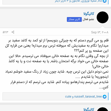
و
مآه
,
سمیه نوروزی
,
گلابتون
و 3 کاربر دیگر
ا
ک
ن
کالیگولا
ش
عضو فعال
کاربر ممتاز
ه
ا
:
#23
Sep 13, 2008
قلم رو می گیرم دستم که یه چیزکی بنویسم! از تو کمد یه کاغد سفید بر
میدارم! نگام به سفیدیش که میوفته ترس برم میداره! یعنی من قراره کل
این صفحه رو پر کنم؟؟؟
از بچه گی وقتی نگام به یه صفحه خالی میوفتاد می ترسیدم. حالا این
صفحه خالی می خواد برگه امتحان باشه, یا یه صفحه نت و یا یه کاغذ
خالی خالی!
نمی دونم دلیل این ترس چیه. شاید چون زیاد از رنگ سفید خوشم نمیاد
اینجوریه! یا شایدم .....
شایدم می ترسم پندارهامو پیاده کنم. شاید می ترسم که از دستم فرار
کنن....
و
taravat_tree
,
russell
و
cute
ا
ک
ن
کالیگولا