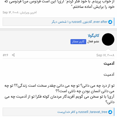
از خواب پریدم. با خود فکر کردم" آری! این است فردوس من! فردوسی که
خود را برایش آماده ساختم."
آخرین ویرایش:
Sep 14, 2008
و
ever after
,
گلابتون
,
russell
و 1 شخص دیگر
ا
ک
ن
کالیگولا
ش
عضو فعال
کاربر ممتاز
ه
ا
:
#26
Sep 17, 2008
آدمیت
آدمیت
تو از درد چه می دانی؟ تو چه می دانی چقدر سخت است زندگی؟؟ تو چه
می دانی انسان بودن چه ذلتی است؟؟
آری! با تو سخن می گویم آفریدگار مردمان کوته فکر! تو از آدمیت چه می
دانی؟
و
taravat_tree
,
russell
و
کافر خداپرست
ا