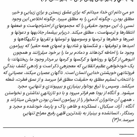
«و مي دانم اي خدا؛ مي‏دانم که براي عشق زيستن و براي زيبايي و خير،
مطلق بودن ، چگونه آدمي را به مطلق مي‏‏برد. چگونه اخلاص اين وجود
نسبي را، اين موجود حقيقي را که مجموعه‏اي از احتياج‏هاست و ضعف‏ها و
انتظارها و ترس‏هاست ، مطلق مي‏کند. دربرابر بي‏شمار جاذبه‏ها و دعوت‏ها و
ضررها و خطرها و ترس‏ها و وسوسه‏ها و توسل‏ها و تقرب‏ها و تکيه‏گاه‏ها و
اميد‏ها و توفيق‏ها ، و شکست‏ها و شادي‏ها و غم‏هاي همه حقير! که پيرامون
وجود ما را احاطه کرده‏اند و دمادم بر ما را بر خود مي‏لرزانند و همچون
انبوهي از گرگ‏ها و روباه‏ها و کرکس‏ها و کرم‏ها بر مردار وجود ما ريخته‏اند؛ با
يک خودخواهي عظيم انقلابي که معجزه‏ي ذکر است و زاده‏ي کشف بندگي‏
فروتنانه‏ي خويشتن خدايي انسان است. ناگهان عصيان مي‏کند‍، عصياني که
با انتخاب تسليم مطلق به حقيقت مطلق فرا مي‏رسد و از عمق فطرت، شعله
مي‏کشد. وسپس با تيغ بوداوار بي‏نيازي و بي‏پيوندي و تنهايي، مجرد
مي‏شود. و آنگاه از بودا هم فراتر مي‏رود و با دو تازيانه‏ي نداشتن و نخواستن
، همه‏ي آن جانوران آدم‏خوار را از پيرامون انسان بودن خويش مي‏تاراند و
آنگاه : آزاد، سبک‏‏بال ، غسل‏کرده و طاهر، پاک و پارسا، خودشده و مجرد و
رستگار ، انسان‏شده و بي‏نياز به بلند‏‏ترين قله‏ي رفيع معراج تنهايي
مي‏رسد.»(3)
ـــــــــــــــــــــــــــــــــــــــــــــــــــــــــــــــــــــــــــــــــــــــــــــــــــــــــــ
ــــــــــــ