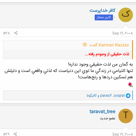
ک
ن
کافر خداپرست
ک
ش
-
کاربر ممتاز
ه
ا
:
#28
Sep 19, 2008
Kamran Razzaz گفت:
لذت حقیقی از وجودم رفته...
به گمان من لذت حقيقي وجود نداره!
تنها التيامي در زندگي ما توي اين دنياست که لذتي واقعي است و دليلش
هم تسکين دردها و رنج‌هاست!
کلیک کنید تا باز شود...
و
soqrat
,
paras2
و
کالیگولا
ا
ک
ن
taravat_tree
T
ش
عضو جدید
ه
ا
:
#29
Sep 19, 2008