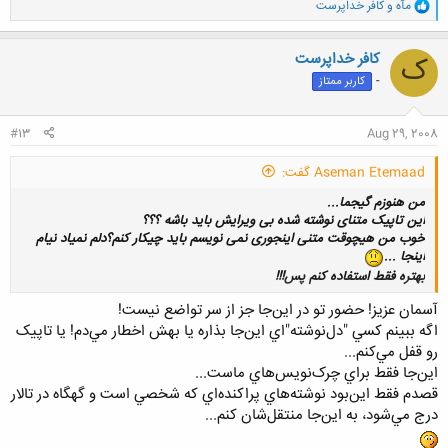
و
مآه
و
کافر خداپرست
ا
ک
ن
کافر خداپرست
ک
ش
-
کاربر ممتاز
ه
ا
:
#13
Aug 29, 2008
Aseman Etemaad گفت:
من هنوزم گیجما...
این تاپیک متنای نوشته شده بی ویرایش باید باشه ؟؟؟
خوب من هیچوقت متنی اینجوری نمی نویسم باید چیکار کنم؟دلم نمیاد نیام
اینجا ...
بهتره فقط استفاده کنم پس!!!
آسمان عزيز! حضور تو در اين‌جا جز از سر تواضع نيست!
اگه ببينم کسي "دل‌نوشته‌"اي اين‌جا بذاره يا بهش اخطار مي‌دم!‌ يا تاپيک
کلیک کنید تا باز شود...
رو قفل مي‌کنم...
اين‌جا فقط براي چرک‌نويس‌هاي ماست...
قصدم فقط اين‌بود نوشته‌هاي پراکنده‌اي که شخصي است و گهگاه در تالار
درج مي‌شود، به اين‌جا منتقل‌شان کنم...