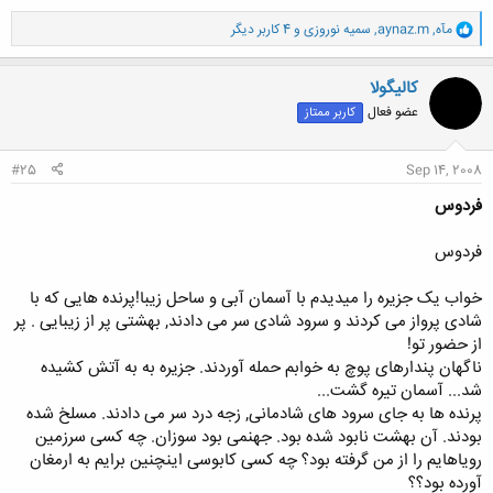
و
مآه
,
aynaz.m
,
سمیه نوروزی
و 4 کاربر دیگر
ا
ک
ن
کالیگولا
ش
عضو فعال
کاربر ممتاز
ه
ا
:
#25
Sep 14, 2008
فردوس
فردوس
خواب یک جزیره را میدیدم با آسمان آبی و ساحل زیبا!پرنده هایی که با
شادی پرواز می کردند و سرود شادی سر می دادند, بهشتی پر از زیبایی . پر
از حضور تو!
ناگهان پندارهای پوچ به خوابم حمله آوردند. جزیره به به آتش کشیده
شد... آسمان تیره گشت...
پرنده ها به جای سرود های شادمانی, زجه درد سر می دادند. مسلخ شده
بودند. آن بهشت نابود شده بود. جهنمی بود سوزان. چه کسی سرزمین
رویاهایم را از من گرفته بود؟ چه کسی کابوسی اینچنین برایم به ارمغان
آورده بود؟؟