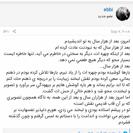
ک
ن
ebbi
ش
عضو جدید
ه
ا
:
#21
Sep 7, 2008
امروز، بعد از هزار سال به تو انديشيدم
بعد از هزار سال كه به نبودنت عادت كرده ام
بعد از اينكه چهره ات، ديگر به سختي در خاطرم مي آيد، تنها خاطره ايست
بسيار محو كه ديگر هيچ طعمي نمي دهد.
بعد از هزار سال...
بارها كوشيده بودم چهره ات را از ياد نبرم، بارها تلاش كرده بودم در ذهنم
بماني، سعي كرده بودم نقشِ لبخند زيبايت را بر دريچه ي ذهنم حك كنم
كه تا ابد برايم بماند و هر باره كوشش هايم بر بيهودگي سر برآورد و تصوير
و لبخندت محو شد و ذهنم خالي از حسّ ات گشت.
اما امروز بعد از هزاران سال و بعد از اين همه، به ناگاه همچون تصويري
كه بر آن قاب قديمي نقش است؛
تو در پيشم استاده بودي و لبخند مي زدي، هورمِ دلپذير نفسهايت بر
صورتم مي نواخت و اندامت را با دستانم به لمس گرفتم و چون گذشته
فشردم.
و