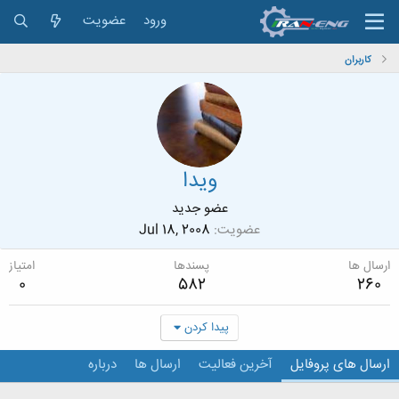
ورود
عضویت
کاربران
ویدا
عضو جدید
عضویت
Jul 18, 2008
ارسال ها
پسندها
امتیاز
0
582
260
پیدا کردن
ارسال های پروفایل
آخرین فعالیت
ارسال ها
درباره