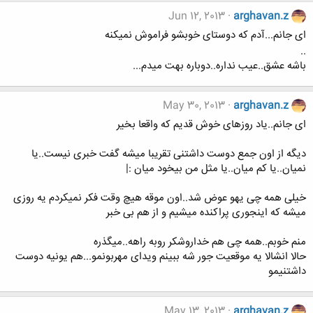
Jun 12, 2013
arghavan.z
ای جانم...آدم که دوستای خوبشو فراموش نمیکنه
..
باشه عشق..عیب نداره..دوباره بهت میدم...
May 30, 2013
arghavan.z
ای جانم..یاد روزهای خوش قدیم که واقعا بخیر
دیگه از اون جمع دوست داشتنی تقریبا میشه گفت خبری نیست..یا
نمیان..یا کم میان..یا مثل من بیخود میان :|
خیلی همه چی یهو عوض شد..اون موقه هیچ وقت فکر نمیکردم یه روزی
میشه که اینجوری پراکنده میشیم و از هم بی خبر
منم خوبم..همه چی هم خداروشکر روبه راهه..میگذره
حالا انشالا یه موقعیت جور شه ببینم ویدای مهربونمو...هم یونیه دوست
داشتنیمو
May 13, 2013
arghavan.z