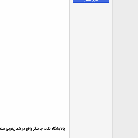
ض
و
ع