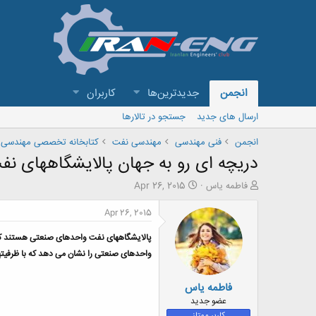
انجمن
جدیدترین‌ها
کاربران
ارسال های جدید
جستجو در تالارها
انجمن
فنی مهندسی
مهندسی نفت
کتابخانه تخصصی مهندسی 
دریچه ای رو به جهان پالایشگاههای نفت
ش
ت
فاطمه یاس
Apr 26, 2015
ر
ا
و
ر
Apr 26, 2015
ع
ی
ک
خ
پالایشگاههای نفت واحدهای صنعتی هستند که نف
ن
ش
واحدهای صنعتی را نشان می دهد که با ظرفیتها
ن
ر
د
و
فاطمه یاس
ه
ع
م
عضو جدید
و
کاربر ممتاز