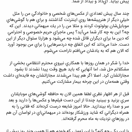
پيش بيايد. اي‌داد و بيداد از شما.
چند سال پيش تعدادي از عكس‌هاي شخصي و خانوادگي من را مثل
خيلي ديگر از هنرپيشه‌ها روي اينترنت گذاشتند و براي هم با گوشي‌هاي
موبايل‌شان بولوتوث كردند و مثلا من را در يك ميهماني ديدند. اين كه
چه؟ اين به چه كار شما مي‌آيد؟ پس ماجراي حريم خصوصي و احترامي
كه دين ما براي ديگران قائل شده چه مي‌شود و هزارتا سئوال ديگر از اين
دست. خدا مي‌داند كه اين اتفاق چه دردسرهايي را براي من بوجود آورد
كه الان هم كه به يادشان مي‌افتم ناراحت مي‌شوم.
خدا را شكر در همان روزها با همكاري نيروي محترم انتظامي بخشي از
مشكلاتم حل شد، اما آنهايي كه بايد هيچ وقت پيدا نشدند تا بشود
مجازاتشان كرد. اصلا اگر هم پيدا مي‌شدند مجازاتشان چه فايده‌اي داشت
وقتي همه‌مان در اين چرخه بيمار مشاركت مي‌كنيم.
قبل از هر اظهار نظري لطفا همين الان به حافظه گوشي‌هاي موبايلتان
سري بزنيد و ببينيد چندتا از اين دست فيلم‌ها و عكس‌ها را داريد و بعد
سر و صدا راه بيندازيد. حالا امروز شايعه درست كرده‌اند كه فلاني را به
همراه ديگراني كه شايد ورزشكار بوده‌اند در ميهماني‌اي در لواسان آن هم
در روزهاي نزديك به ماه محرم گرفته‌اند.
با اين يكي چه كنم؟ با اين تهمتي كه خودم هم تا همين چند روز پيش از