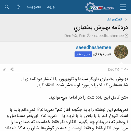
ورود
عضویت
گفتگوی آزاد
دردنامه بهنوش بختياري
ش
ت
Dec 25, 2010
saeedhashemee
ر
ا
و
ر
saeedhashemee
ع
ی
کاربر حرفه ای
کاربر ممتاز
ک
خ
ن
ش
ن
ر
#1
Dec 25, 2010
د
و
ه
ع
بهنوش بختياري بازيگر سينما و تلويزيون با انتشار دردنامه‌اي از
م
شايعه‌هايي كه اخيرا درمورد او منتشر شده، انتقاد كرد.
و
ض
متن كامل اين يادداشت را در ادامه مي‌خوانيد.
و
ع
نمي‌دانم اين نوشته را بايد چگونه آغاز كنم؟ نمي‌دانم؟! نمي‌دانم بايد با
اشك شروع كنم يا با بغض يا با فرياد يا … نمي‌دانم؟! اين‌قدر مستاصل و
آزرده‌ام كه نمي‌دانم چه بگويم. انگار ديگر فقط خداست كه صداي ما را
مي‌شنود. انگار فقط و فقط اوست و همه در گوش‌هايشان پنبه گذاشته‌اند