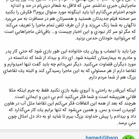
ماجرايش خبري نداشتم. مني كه لااقل به شعائر ديني‌ام در حد و اندازه
خودم احترام مي‌گذارم آيا بايد اينگونه مورد سئوال بروم؟! فكرش را بكنيد
سر صحنه فيلم جديدتان هستيد و همسرتان هم در مسافرت به سر مي‌برد.
ناگهان به شما زنگ مي‌زند و از آن طرف تلفن تمام ماجرا را تعريف مي‌كند
كه مگر تو سر كار نبودي و اين اخبار چيست و… باقي‌اش ماجراهايي است
كه مي‌توانيد خودتان حدس بزنيد.
چرا بايد با اعصاب و روان يك خانواده اين طور بازي شود كه حتي كار پدر
و مادرم به بيمارستان كشيده شود. اي داد و بيداد از شما كه ندانسته در
مورد ديگران قضاوت مي‌كنيد. ديگر نمي‌دانم چه بايد گفت تنها اميدوارم و
تقاضا دارم از هر مسئولي كه به اين ماجرا رسيدگي كند و البته يك تقاضاي
بزرگ هم از شما مردم دارم.
اينكه اين‌قدر به راحتي با آبروي بقيه بازي نكنيد فقط به جرم اينكه مثلا
فلاني هنرپيشه است و شما فكر مي‌كنيد آدم بي دين و ايماني است.
هرچند كه بعد از همه اين اتفاقات فكر مي‌كنم اين تقاضا مثل آب در هاون
كوبيدن است و بس. و همين مي‌شود كه تنها برايم يك كار مي‌گذارد كه
داد و بيدادم را پيش خداوند بزرگ ببرم تا شايد او به داد دل امثال چون
مني برسد.
hamed-Gibson