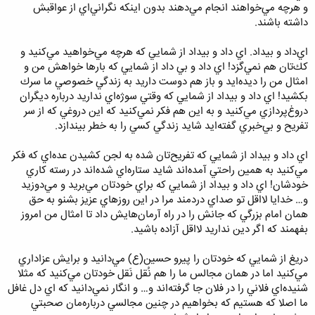
و هرچه مي‌خواهند انجام مي‌دهند بدون اينكه نگراني‌اي از عواقبش
داشته باشند.
اي‌داد و بيداد. اي داد و بيداد از شمايي كه هرچه مي‌خواهيد مي‌كنيد و
كك‌تان هم نمي‌گزد! اي داد و بي داد از شمايي كه بارها خواهش من و
امثال من را ديده‌ايد و باز هم دوست داريد به زندگي خصوصي ‌ما سرك
بكشيد! اي داد و بيداد از شمايي كه وقتي سوژه‌اي نداريد درباره ديگران
دروغ‌پردازي مي‌كنيد و به اين هم فكر نمي‌كنيد كه اين دروغي كه از سر
تفريح و بي‌خبري گفته‌ايد شايد زندگي كسي را به خطر بيندازد.
اي داد و بيداد از شمايي كه تفريح‌تان شده به لجن كشيدن عده‌اي كه فكر
مي‌كنيد به همين راحتي آمده‌اند شايد ستاره‌اي شده‌اند در رسته كاري
خودشان! اي داد و بيداد از شمايي كه براي خودتان مي‌بريد و مي‌دوزيد
و… خدايا لااقل تو صداي دردمند مرا در اين روزهاي عزيز بشنو به حق
همان امام بزرگي كه جانش را در راه آرمان‌هايش داد تا امثال من امروز
بفهمند كه اگر دين نداريد لااقل آزاده باشيد.
دريغ از شمايي كه خودتان را پيرو حسين(ع) مي‌دانيد و برايش عزاداري
مي‌كنيد اما در همان مجالس ما را هم نُقل نَقل خودتان مي‌كنيد كه مثلا
شنيده‌اي فلاني را در فلان جا گرفته‌اند و… و انگار نمي‌دانيد كه اي دل غافل
ما اصلا كه هستيم كه بخواهيم در چنين مجالسي درباره‌مان صحبتي