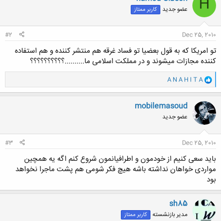
H
عضو جدید
کاربر ممتاز
#2
Dec 25, 2010
تو امریکا که به قول بعضیا تو فساد غرقه هم منتشر کننده و هم استفاده
کننده مجازات میشوند و در مملکت اسلامی ما..........؟؟؟؟؟؟؟؟؟؟
و
A N A H I T A
ا
ک
ن
mobilemasoud
ش
عضو جدید
ه
ا
:
#3
Dec 25, 2010
باید سعی کنیم از خودمون و اطرافیانمون شروع کنم اگه یه همچین
مواردی خواهان نداشته باشه هیچ فکر شومی هم پشت ماجرا نخواهد
بود
sh85
مدیر بازنشسته
کاربر ممتاز