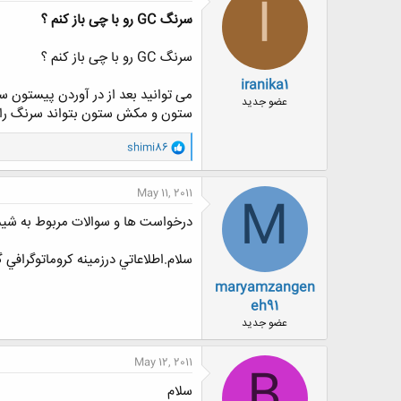
I
سرنگ GC رو با چی باز کنم ؟
سرنگ GC رو با چی باز کنم ؟
iranika1
عضو جدید
ستون و مکش ستون بتواند سرنگ را باز کند.دما با
و
shimi86
ا
ک
ن
May 11, 2011
M
ش
ه
درخواست ها و سوالات مربوط به شیم
ا
:
سلام.اطلاعاتي درزمينه كروماتوگرافي
maryamzangen
eh91
عضو جدید
May 12, 2011
B
سلام