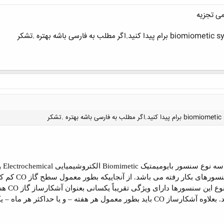
ی تجزیه
 سه نوع سنسور بایومیمتیک
Biomimetic
الکتروشیمیایی
Electrochemical
و
سورهای بکار رفته می باشد. از آنجاییکه بطور معمول سطح گاز
CO
کم کم
کلیک کنید تا باز شود...
وع این سنسورها دارای ویژگی تقریباً یکسانی بعنوان آشکارساز گاز
CO
هست
. بعلاوه آشکارساز
CO
باید بطور معمول هر هفته – و یا حداکثر هر ماه –