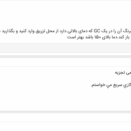
می توانید بعد از در آوردن پیستون سرنگ آن را در یک GC که دمای بالائی دارد از مح
لای 150 باشد بهتر است
ی تجزیه
 گازي سريع مي خواستم.