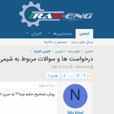
انجمن
جدیدترین‌ها
کاربران
ارسال های جدید
جستجو در تالارها
انجمن
علوم پایه
شیمی
شیمی تجزیه
درخواست ها و سوالات مربوط به شیمی
ش
ت
Feb 11, 2010
Nlu Kmd
ر
ا
1
2
3
...
8
بعدی
و
ر
ع
ی
ک
خ
Feb 11, 2010
N
ن
ش
روش تصحیح حجم چیه؟؟ یه سری اطلاع
ن
ر
د
و
ه
ع
م
Nlu Kmd
و