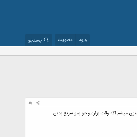
ورود
عضویت
جستجو
#1
ون میشم اگه وقت بزارینو جوابمو سریع بدین