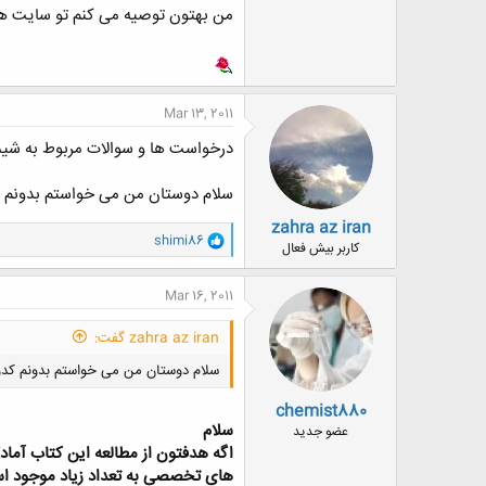
من بهتون توصیه می کنم تو سایت های
Mar 13, 2011
درخواست ها و سوالات مربوط به شیم
سلام دوستان من می خواستم بدونم 
zahra az iran
و
shimi86
کاربر بیش فعال
ا
ک
ن
Mar 16, 2011
ش
ه
zahra az iran گفت:
ا
:
سلام دوستان من می خواستم بدونم کدو
chemist880
سلام
عضو جدید
اگه هدفتون از مطالعه این کتاب آماد
های تخصصی به تعداد زیاد موجود ا