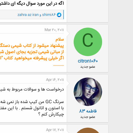
اگه در این مورد سوال دیگه ای داشت
و
shimi86
و
zahra az iran
ا
ک
ن
Mar 20, 2011
C
ش
ه
سلام
ا
پیشنهاد میشود از کتاب شیمی دستگا
:
از مبانی شیمی تجزیه بجای اصول شیم
اگر خیلی پیشرفته میخواهید کتاب 
citron1060
.........
عضو جدید
Apr 16, 2011
درخواست ها و سوالات مربوط به شیم
سرنگ GC من کیپ شده باز نمی شه
با استون و اتانول شستم . با این 
فاطمه 83
چیکارش کنم ؟
عضو جدید
Apr 17, 2011