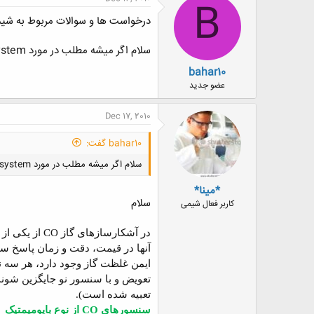
B
درخواست ها و سوالات مربوط به شیم
سلام اگر میشه مطلب در مورد biomiometic system برام پیدا کنید.اگر مطلب به فارسی باشه بهتره .تشکر
bahar10
عضو جدید
Dec 17, 2010
bahar10 گفت:
سلام اگر میشه مطلب در مورد biomiometic system برام پیدا کنید.اگر مطلب به فارسی باشه بهتره .تشکر
*مینا*
سلام
کاربر فعال شیمی
در آشکارسازهای گاز
CO
از یکی از
آنها در قیمت، دقت و زمان پاسخ سن
ایمن غلظت گاز وجود دارد، هر سه ن
تعویض و با سنسور نو جایگزین شوند
تعبیه شده است).
سنسورهای
CO
از نوع بایومیمتیک