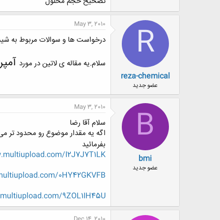
تصحیح حجم محلول
May 3, 2010
R
درخواست ها و سوالات مربوط به شیم
آمپر
سلام.یه مقاله ی لاتین در مورد
reza-chemical
عضو جدید
May 3, 2010
B
سلام آقا رضا
اگه یه مقدار موضوع رو محدود تر می
بفرمائید
.multiupload.com/I2J7J7T1LK
bmi
عضو جدید
multiupload.com/0HY42GKVFB
.multiupload.com/9ZOL1IH45U
Dec 14, 2010