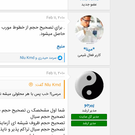
ض
عضو جدید
و
ع
Feb 11, 2010
. براي تصحيح حجم از خطوط مورب استفا
حاصل ميشود.
منبع
*مینا*
کاربر فعال شیمی
و
سرمد حیدری
و
Nlu Kmd
ا
ک
ن
Feb 11, 2010
ش
ه
Nlu Kmd گفت:
ا
:
مرسی!! خب
پس با هر محلولی میشه نش
پیرجو
شما اول مشخصک ن تصحیح حجم برا
مدیر ارشد
تصحیح حجم سیال
مدیر کل سایت
تصحیح حجم ظروف شیشه ای آزمایش
مدیر ارشد
تصحیح حجم سیال تراکم پذیر و ناپذی