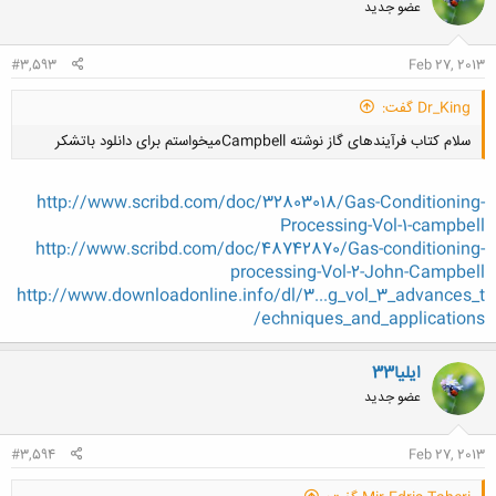
عضو جدید
#3,593
Feb 27, 2013
Dr_King گفت:
سلام کتاب فرآیندهای گاز نوشته Campbellمیخواستم برای دانلود باتشکر
http://www.scribd.com/doc/32803018/Gas-Conditioning-
Processing-Vol-1-campbell
http://www.scribd.com/doc/48742870/Gas-conditioning-
processing-Vol-2-John-Campbell
کلیک کنید تا باز شود...
http://www.downloadonline.info/dl/3...g_vol_3_advances_t
echniques_and_applications/
ایلیا33
عضو جدید
#3,594
Feb 27, 2013