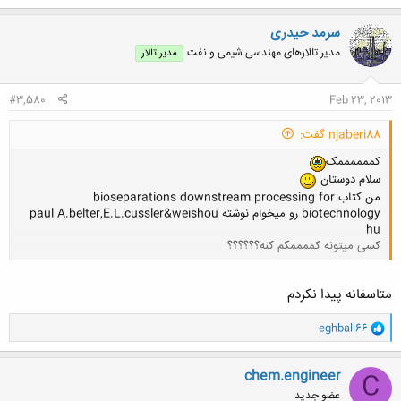
ک
ن
سرمد حیدری
ش
مدیر تالارهای مهندسی شیمی و نفت
مدیر تالار
ه
ا
:
#3,580
Feb 23, 2013
njaberi88 گفت:
کممممممک
سلام دوستان
من کتاب bioseparations downstream processing for
biotechnology رو میخوام نوشته paul A.belter,E.L.cussler&weishou
hu
کسی میتونه کممممکم کنه؟؟؟؟؟؟
کلیک کنید تا باز شود...
متاسفانه پیدا نکردم
و
eghbali66
ا
ک
ن
chem.engineer
C
ش
عضو جدید
ه