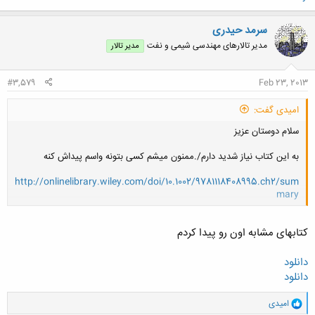
سرمد حیدری
مدیر تالارهای مهندسی شیمی و نفت
مدیر تالار
#3,579
Feb 23, 2013
امیدی گفت:
سلام دوستان عزیز
به این کتاب نیاز شدید دارم/.ممنون میشم کسی بتونه واسم پیداش کنه
http://onlinelibrary.wiley.com/doi/10.1002/9781118408995.ch2/sum
mary
کلیک کنید تا باز شود...
کتابهای مشابه اون رو پیدا کردم
دانلود
دانلود
و
امیدی
ا