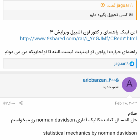
jaguar19 گفت:
آقا کسی تحویل بگیره مارو
این لینک راهنمای راکتور لون اشپیل ویرایش 3
http://www.4shared.com/rar/i_YnGJMf/CRed3.html
راهنمای حرارت ارپاجی تو اینترنت نیست،البته تا اونجاییکه من می دونم
کلیک کنید تا باز شود...
و
jaguar19
ا
ک
ن
ariobarzan_2005
A
ش
عضو جدید
ه
ا
:
#3,600
Feb 28, 2013
سلام
حل المسائل کتاب مکانیک آماری norman davidson رو میخواستم
statistical mechanics by norman davidson