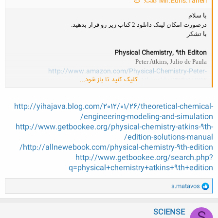
Mir.Edris.Taheri گفت:
با سلام
درصورت امکان لینک دانلود 2 کتاب زیر رو قرار بدهید.
با تشکر
Physical Chemistry, 9th Editon
Peter Atkins, Julio de Paula
http://www.amazon.com/Physical-Chemistry-Peter-
کلیک کنید تا باز شود...
Atkins/dp/1429218126
#_
http://yihajava.blog.com/2012/01/26/theoretical-chemical-
Theoretical Chemical Engineering: Modeling and Simulation
engineering-modeling-and-simulation/
Christo Boyadjiev
http://www.getbookee.org/physical-chemistry-atkins-9th-
http://www.amazon.com/Theoretical-C...1-
1&keywords=theoretical+chemical+engineering
edition-solutions-manual/
http://allnewebook.com/physical-chemistry-9th-edition/
http://www.getbookee.org/search.php?
q=physical+chemistry+atkins+9th+edition
و
s.matavos
ا
ک
ن
SCIENSE
ش