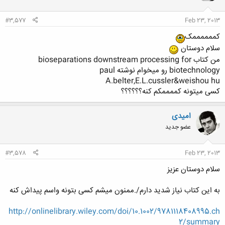
#3,577
Feb 23, 2013
کممممممک
سلام دوستان
من کتاب bioseparations downstream processing for
biotechnology رو میخوام نوشته paul
A.belter,E.L.cussler&weishou hu
کسی میتونه کممممکم کنه؟؟؟؟؟؟
امیدی
عضو جدید
#3,578
Feb 23, 2013
سلام دوستان عزیز
به این کتاب نیاز شدید دارم/.ممنون میشم کسی بتونه واسم پیداش کنه
http://onlinelibrary.wiley.com/doi/10.1002/9781118408995.ch
2/summary