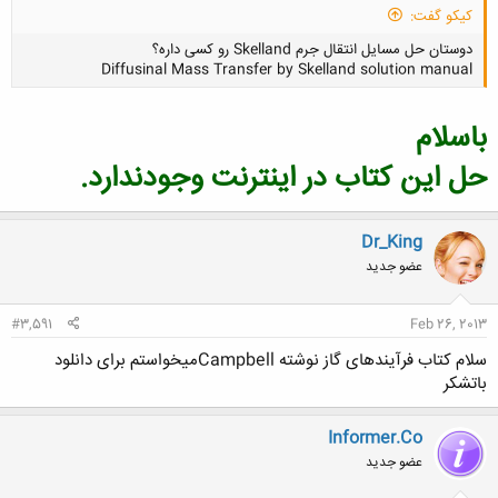
کیکو گفت:
دوستان حل مسایل انتقال جرم Skelland رو کسی داره؟
Diffusinal Mass Transfer by Skelland solution manual
باسلام
حل اين كتاب در اينترنت وجودندارد.
کلیک کنید تا باز شود...
Dr_King
عضو جدید
#3,591
Feb 26, 2013
سلام کتاب فرآیندهای گاز نوشته Campbellمیخواستم برای دانلود
باتشکر
Informer.Co
عضو جدید