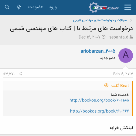
ورود
عضویت
سوالات و درخواست های مهندسی شیمی
درخواست های مرتبط با | کتاب های مهندسی شیمی
ش
ت
Dec 16, 2007
sepanta.d
ر
ا
و
ر
ariobarzan_2005
A
ع
ی
عضو جدید
ک
خ
ن
ش
ن
ر
#3,571
Feb 19, 2013
د
و
ه
ع
Beat گفت:
م
و
خدمت شما
ض
http://bookos.org/book/602185
و
ع
http://bookos.org/book/610466
لینکش خرابه
کلیک کنید تا باز شود...