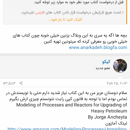
قبل از درخواست کتاب مورد نظر خود به موارد زیر توجّه کنید:
1
.تحت هیچ شرایطی درخواست قرار دادن کتاب های
فارسی
نفرمایید.
کلیک کنید تا باز شود...
2
. لطفاً پیش از مطرح کردن درخواست، از بخش
جست و جوی پیشرفته
عنوان
درخواستی خود را جست و جو کرده و در صورت عدم پیدا کردن لینک مناسب،
درخواست خود را بفرستید.
بچه ها اگه یه سری به این وبلاگ بزنین خیلی خوبه چون کتاب های
خیلی خوبی رو معرفی کرده که میتونین تهیه کنین
3
.لطفا کتاب درخواستی مورد نظر خود را با فرمت زیر بیان کنید:
www.anarkadeh.blogfa.com
نام کامل کتاب به زبان انگلیسی
کیکو
عضو جدید
نام نویسنده کتاب
لینک سایت آمازون کتاب مورد نظر
www.amazon.com
#3,583
Feb 25, 2013
---------------------
سلام دوستان عزیز من به این کتاب نیاز شدید دارم حتی با نویسندش در
به عنوان مثال:
تماس بودم اما با توجه به قانون کپی رایت نتونستم چیزی ازش بگیرم
Modeling of Processes and Reactors for Upgrading of
نام کتاب: Mass Transfer Operation
Heavy Petroleum
By Jorge Ancheyta
نویسنده: Robert Treybal
لیتک آمازون
http://www.amazon.com/Transfer-Opera...8489547&sr=8-1
http://www.amazon.com/Modeling-Processes-Upgrading-