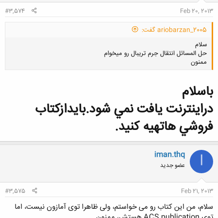
#3,574
Feb 20, 2013
ariobarzan_2005 گفت:
سلام
حل المسائل انتقال جرم تریبال رو میخوام
ممنون
باسلام
دراينترنت يافت نمي شود.بايدازكتاب
کلیک کنید تا باز شود...
فروشي هاتهيه كنيد.
iman.thq
I
عضو جدید
#3,575
Feb 21, 2013
سلام، من این کتاب رو می خواستم، ولی ظاهرا توی آمازون نیست، اما
توی ACS publication هستش، ممنون