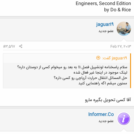
Engineers, Second Edition
by Do & Rice
jaguar19
عضو جدید
#3,597
Feb 27, 2013
jaguar19 گفت:
سلام پاسخنامه لونشپیل فصل 11 به بعد رو میخوام کسی از دوستان داره؟
لینک موجود در اینجا غیر فعال شده
حل المسائل انتقال حرارت آرپاچی رو کسی داره؟
ممنون میشم اگه راهنمایی کنید
آقا کسی تحویل بگیره مارو
کلیک کنید تا باز شود...
Informer.Co
عضو جدید