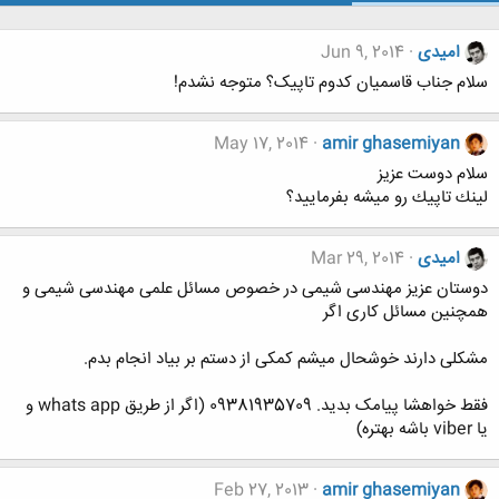
امیدی
Jun 9, 2014
سلام جناب قاسمیان کدوم تاپیک؟ متوجه نشدم!
May 17, 2014
amir ghasemiyan
سلام دوست عزيز
لينك تاپيك رو ميشه بفرماييد؟
امیدی
Mar 29, 2014
دوستان عزیز مهندسی شیمی در خصوص مسائل علمی مهندسی شیمی و
همچنین مسائل کاری اگر
مشکلی دارند خوشحال میشم کمکی از دستم بر بیاد انجام بدم.
فقط خواهشا پیامک بدید. 09381935709 (اگر از طریق whats app و
یا viber باشه بهتره)
Feb 27, 2013
amir ghasemiyan