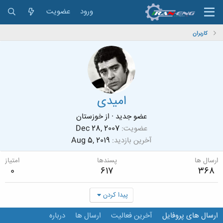
ورود
عضویت
کاربران
امیدی
عضو جدید
·
از
خوزستان
عضویت
Dec 28, 2007
آخرین بازدید
Aug 5, 2019
ارسال ها
پسندها
امتیاز
0
617
368
پیدا کردن
ارسال های پروفایل
آخرین فعالیت
ارسال ها
درباره