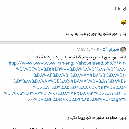
ای بابا
بذار اموزششو یه جوری میذارم برات.
شهرام 59
May 6, 2012
اینجا رو ببین اینا رو خودم گذاشتم با اپلود خود باشگاه
http://www.www.www.iran-eng.ir/showthread.php/69614-
%D9%BE%D8%B1%D9%88%DA%98%D9%87-%D9%88-
%DA%AF%D8%B2%D8%A7%D8%B1%D8%B4-
%D9%87%D8%A7%DB%8C-%DA%A9%D8%A7%D8%B1-
%D8%A2%D9%85%D9%88%D8%B2%DB%8C-
%D9%85%D9%87%D9%86%D8%AF%D8%B3%D8%A7%D9%
86-%D8%B4%DB%8C%D9%85%DB%8C/page36
ببین معلومه هنوز جاشو پیدا نکردی