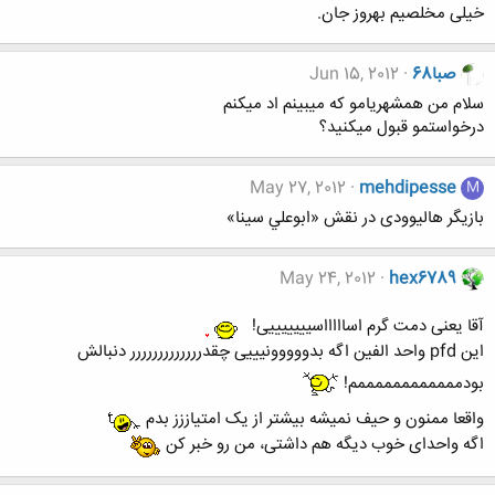
خیلی مخلصیم بهروز جان.
صبا68
Jun 15, 2012
سلام من همشهریامو که میبینم اد میکنم
درخواستمو قبول میکنید؟
May 27, 2012
mehdipesse
M
بازیگر هالیوودی در نقش «ابوعلي سينا»
May 24, 2012
hex6789
آقا یعنی دمت گرم اساااااسیییییییی!
این pfd واحد الفین اگه بدووووونیییی چقدررررررررررررر دنبالش
بودممممممممممممم!
واقعا ممنون و حیف نمیشه بیشتر از یک امتیاززز بدم
اگه واحدای خوب دیگه هم داشتی، من رو خبر کن