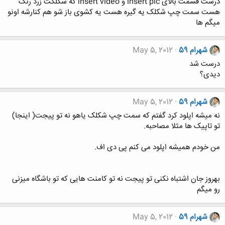
درست قسمت بالای insert pic و insert video که شکلکت زرد رنگ
هست سمت چپ شکلک یه گیره هست یه کشوی باز شو هم کنارشه اونو
میگم ها
شهرام 59
May 5, 2012
درست شد
دیدی؟
شهرام 59
May 5, 2012
نه میشه اپلود کرد گفتم که سمت چپ شکلک یاهو نه تو پیجت( اینجا)
تو تاپیک ها مثلا مصاحبه.
من خودم همیشه اپلود می کنم پی دی اف.
بهروز جان اشتباه نکنی تو پیجت نه تو کامنت هایی که تو باشگاه میزنی
رو میگم
شهرام 59
May 5, 2012