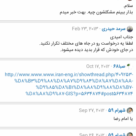
سلام.
بذار ببينم مشكلشون چيه. بهت خبر ميدم
سرمد حیدری
Feb 23, 2013
جتاب امیدی
لطفا یه درخواست رو در جاه های مختلف تکرار نکنید.
در جای خودش که قرار بدید دیده میشود.
صبا68
Oct 17, 2012
http://www.www.www.iran-eng.ir/showthread.php/409253-
%D8%B3%D9%88%D8%A7%D9%84%D8%A7%D8%AA-
%D9%85%D8%B1%D8%A8%D9%88%D8%B7-
%D8%A8%D9%87-GIS?p=5634874#post5634874
شهرام 59
Sep 27, 2012
یا امام رضا
شهرام 59
Sep 26, 2012