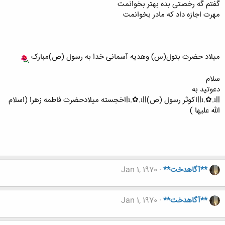
گفتم گه رخصتی بده بهتر بخوانمت
مهرت اجازه داد که مادر بخوانمت
میلاد حضرت بتول(س) وهدیه آسمانی خدا به رسول (ص)مبارک
سلام
دعوتید به
llı.✿.ıllاکوثر رسول (ص)lı.✿.ıllاخجسته میلادحضرت فاطمه زهرا (اسلام
الله علیها )
**آگاهدخت**
Jan 1, 1970
**آگاهدخت**
Jan 1, 1970