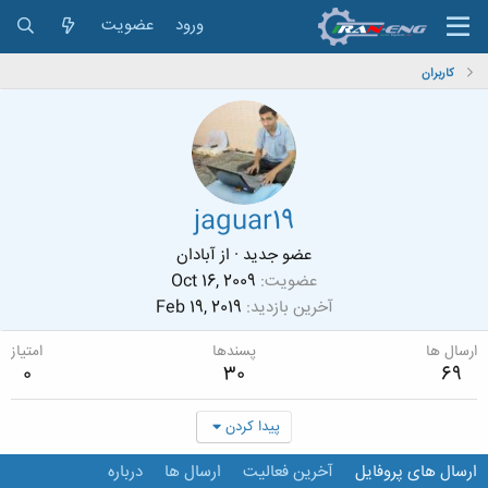
ورود
عضویت
کاربران
jaguar19
عضو جدید
·
از
آبادان
عضویت
Oct 16, 2009
آخرین بازدید
Feb 19, 2019
ارسال ها
پسندها
امتیاز
0
30
69
پیدا کردن
ارسال های پروفایل
آخرین فعالیت
ارسال ها
درباره