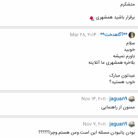
متشکرم
برقرار باشید همشهری
**آگاهدخت**
Mar 28, 2014
سلام
خوبید
باورم نمیشه
بلاخره همشهری ما آنلاینه
عیدتون مبارک
خوب هستید؟
Nov 14, 2011
jaguar19
ممنون از راهنمایی
Nov 7, 2011
jaguar19
بودن یانبودن.مسئله این است.ومن هستم.وچرا؟؟؟؟؟