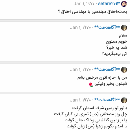
Jan 1, 1970
setare2013
بحث:اخلاق مهندسی یا مهندسی اخلاق ؟
**آگاهدخت**
Jan 1, 1970
سلام
خوبم ممنون
شما په خبر؟
کی برمیگردید؟
**آگاهدخت**
Jan 1, 1970
من با اجازه اتون مرخص بشم
شبتون بخیر ونیکی
**آگاهدخت**
Jan 1, 1970
بانور تو زمین شرف آسمان گرفت
چل روز مصطفی (ص) ثمری بی کران گرفت
پا بر زمین گذاشتی وخاک جان گرفت
تا آمدم بگویم زهرا (س) زبان گرفت