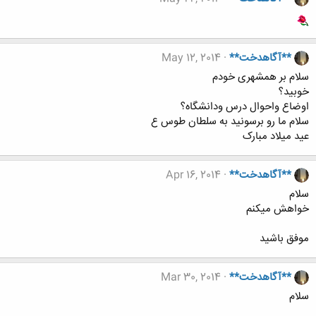
**آگاهدخت**
May 12, 2014
سلام بر همشهری خودم
خوبید؟
اوضاع واحوال درس ودانشگاه؟
سلام ما رو برسونید به سلطان طوس ع
عید میلاد مبارک
**آگاهدخت**
Apr 16, 2014
سلام
خواهش میکنم
موفق باشید
**آگاهدخت**
Mar 30, 2014
سلام