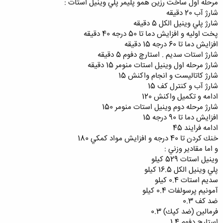
مرحله اول ساخت رزين همو پليمر پلي وينيل استات :
شارژ آب 20 دقيقه
شارژ پلي وينيل الكل 5 دقيقه
پخت اوليه و افزايش دما تا 50 درجه 40 دقيقه
افزايش دما تا 60 درجه 15 دقيقه
شارژ استات سديم . استارچ دفوم 5 دقيقه
شارژ مرحله اول وينيل استات منومر 15 دقيقه
شارژ كاتاليست و انجام واكنش 15
شارژ آب و كنترل كف 15
ادامه و تكميل واكنش 120
شارژ مرحله دوم وينيل استات منومر 150
افزايش دما تا 90 درجه 15
ادامه فرايند 45
خنك كردن تا 40 درجه و افزايش مواد كمكي 180
و اما مقادير وزني :
وينيل استات 529 كيلو
پلي وينيل الكل 16.5 كيلو
سديم استات 0.4 كيلو
آمونيم پرسولفات 0.4 كيلو
ضد كف 0.3
فرمالين (ضد كپك) 0.3
استارچ دفوم 1.4