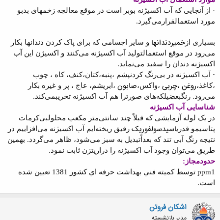
·
از آنجايی که آب اکسيژنه بوبر است در موقع معالجه زخمهای بدبو
مورد استعمال
قرارمی‌گيرد
.
خمير
دندانها
بسياری از
و ساير اجسامی که برای پاک کردن دندانها بکار
می‌رود در موقع استعمال
توليد آب اکسيژنه می‌کنند و اکسيژن اين آب
اکسيژنه دندان را سفيد می‌نمايد
.
·
آب اکسيژنه در بی‌رنگ کردن
پشم
،
پنبه
،
کتان
،
کنف
، کاه ، چوب
روغن
چربی
صابون
،
کاغذ
،
،
،
واکس
،
،
ابريشم
، عاج ، پر و غيره بکار
می‌رود. رنگ
بعضی
لکه‌های صورت
را هم آب اکسيژنه تخريب
می‌کند.
شناسایی آب اکسيژنه
در يک لوله آزمايشی که قبلاً چند سانتی‌متر مکعب محلول
بی‌کرمات
اسيد
سولفوريک
پتاسيم
و قدری
رقيق ريخته‌ايم آب اکسيژنه می‌افزاييم در
نتيجه رنگ آبی تند که بعداً
تبديل به سبز می‌شود، ظاهر می‌گردد. بهمين
طريق می‌توان وجود آب اکسيژنه را در
اريتزن ثابت نمود
.
حدودمجاز:
ppm
1 توسط كميته فني بهداشت حرفه اي كشور 1381 تعيين شده
است.
اشکان فروتن
مدیر بازنشسته