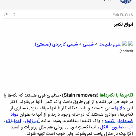
#4
Feb 19, 2008
انواع لکه‌بر
علوم طبیعت
>
شیمی
>
شیمی کاربردی (صنعتی)
(cached)
لکه‌برها یا لکه‌زداها
(
Stain removers
) حلالهای قوی هستند که لکه‌ها را
در خود حل می‌کنند و از این طریق باعث پاک شدن آنها می‌شوند. اکثر
این
حلالها
سمی هستند و باید هنگام کار با آنها مراقب بود. بسیاری از
لکه‌برها ، موادی هستند که در خانه وجود دارند و از آنها به عنوان
مواد
ضدعفونی کننده
و پاک کننده استفاده می‌شود. مانند
آب ژاول
،
آمونیاک
،
آب
،
صابون
،
الکل
،
آب اکسیژنه
و.... . برخی هم مثل پربورات و اسید
اگزالیک در منزل یافت نمی‌شوند، ولی خوب است تهیه شوند.