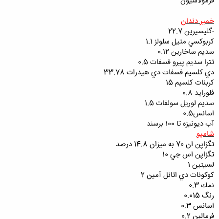
فرمولاسيون
خمير دندان
-گليسيرين 22.7
كربوكسي متيل سلولز 1.1
سديم ساخارين 0.12
تترا سديم پيرو فسفات 0.5
دي كلسيم فسفات دي هيدرات 33.78
كربنات كلسيم 15
فلورايد 0.8
سديم لوريل سولفات 1.5
اسانس0.5
آب ديونيزه تا 100 برسند
شامپو
تگزاپن ان 70 به ميزان 14.8 درصد
تگزاپن اس جي 10
لسيتين 1
كوكونات دي اتانل آمين 2
نمك 0.3
رنگ 0.015
اسانس 0.3
فرمالين 0.2