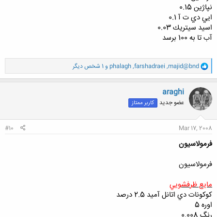
نپاژين 0.15
ايي دي ت آ 0.1
اسيد سيتريك 0.03
آب تا به 100 برسد
و
majid@bnd
,
farshadraei
,
phalagh
و 1 شخص دیگر
ا
ک
ن
araghi
ش
عضو جدید
کاربر ممتاز
ه
ا
:
#10
Mar 17, 2008
فرمولاسيون
فرمولاسيون
مايع ظرفشويي
كوكونات دي اتانل آميد 2.5 درصد
اوره 5
رنگ 0.008