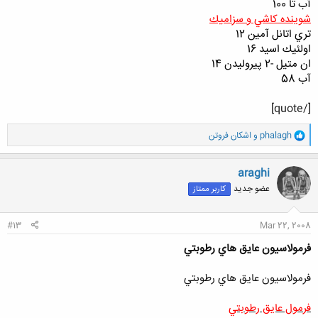
آب تا 100
شوينده كاشي و سزاميك
تري اتانل آمين 12
اولئيك اسيد 16
ان متيل -2 پيروليدن 14
آب 58
[/quote]
و
phalagh
و
اشکان فروتن
ا
ک
ن
araghi
ش
عضو جدید
کاربر ممتاز
ه
ا
:
#13
Mar 22, 2008
فرمولاسيون عايق هاي رطوبتي
فرمولاسيون عايق هاي رطوبتي
فرمول عايق رطوبتي