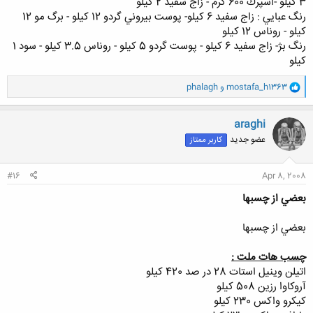
3 كيلو -اسپرك 600 گرم - زاج سفيد 2 كيلو
رنگ عبايي : زاج سفيد 6 كيلو- پوست بيروني گردو 12 كيلو - برگ مو 12
كيلو - روناس 12 كيلو
رنگ بژ- زاج سفيد 6 كيلو - پوست گردو 5 كيلو - روناس 3.5 كيلو - سود 1
كيلو
و
mostafa_h1363
و
phalagh
ا
ک
ن
araghi
ش
عضو جدید
کاربر ممتاز
ه
ا
:
#16
Apr 8, 2008
بعضي از چسبها
بعضي از چسبها
چسب هات ملت :
اتيلن وينيل استات 28 در صد 420 كيلو
آروكاوا رزين 508 كيلو
كيكرو واكس 230 كيلو