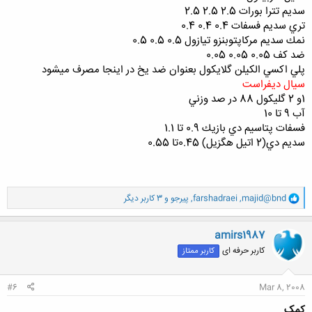
سديم تترا بورات 2.5 2.5 2.5
تري سديم فسفات 0.4 0.4 0.4
نمك سديم مركاپتوبنزو تيازول 0.5 0.5 0.5
ضد كف 0.05 0.05 0.05
پلي اكسي الكيلن گلايكول بعنوان ضد يخ در اينجا مصرف ميشود
سيال ديفراست
1و 2 گليكول 88 در صد وزني
آب 9 تا 10
فسفات پتاسيم دي بازيك 0.9 تا 1.1
سديم دي(2 اتيل هگزيل) 0.45تا 0.55
و
majid@bnd
,
farshadraei
,
پیرجو
و 3 کاربر دیگر
ا
ک
ن
amirs1987
ش
کاربر حرفه ای
کاربر ممتاز
ه
ا
:
#6
Mar 8, 2008
کمک