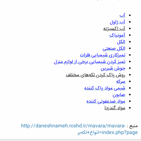
آب
آب ژاول
آب اکسیژنه
آمونیاک
الکل
الکل صنعتی
تمیزکاری شیمیایی فلزات
تمیز کردن شیمیایی برخی از لوازم منزل
جوش شیرین
روش پاک کردن لکه‌های مختلف
سرکه
شیمی مواد پاک کننده
صابون
مواد ضدعفونی کننده
مواد گندزدا
منبع :
http://daneshnameh.roshd.ir/mavara/mavara-
index.php?page=انواع+لکه‌بر