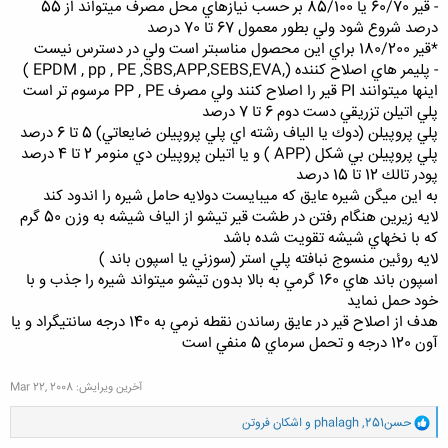
- قير 60/70 يا 85/100 بر حسب نيازهاي محل مصرف ميتواند از 55
درصد شروع شود ولي بطور معمول 67 تا 70 درصد
*قير 180/200 براي اين محصول مناسبتر است ولي در دسترس نيست
- پليمر هاي اصلاح كننده (,EPDM , pp , PE ,SBS,APP,SEBS,EVA )
اينها ميتوانند PI قير را اصلاح كنند ولي مصرف PP , PE مرسوم تر است
پلي اتيلن تزريقي دست دوم 6 تا 7 درصد
پلي پروپيلن (دوك يا الياف رشته اي پلي پروپيلن ضايعاتي) 5 تا 6 درصد
پلي پروپيلن بي شكل (APP ) و يا اتيلن پروپيلن دي منومر 2 تا 4 درصد
پودر تالك 12 تا 15 درصد
به اين ميگن شيره عايق كه ميبايست دولايه حامل شيره را اندود كند
لايه زيرين هنگام رفتن در طشت قير تيشو از الياف شيشه به وزن 50 گرم
كه با نخهاي شيشه تقويت شده باشد
لايه روئين منسوج نبافته پلي استر (سوزني يا اسپون باند )
اسپون باند هاي 160 گرمي به بالا بدون تيشو ميتواند شيره را جذب و با
خود حمل نمايد
هدف از اصلاح قير در عايق رساندن نقطه نرمي به 140 درجه سانتيگراد و يا
آون 120 درجه و تحمل سرماي 5 منفي است
آخرین ویرایش:
Mar 22, 2008
و
حسن251
,
phalagh
و
اشکان فروتن
ا