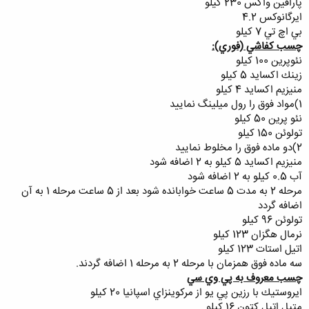
پارافين واكس 230 كيلو
ايرگانوكس 4.2
بي اچ تي 7 كيلو
چسب كفاشي (فوري):
نئوپرين 100 كيلو
زينك اكسايد 5 كيلو
منيزيم اكسايد 4 كيلو
1)مواد فوق را رول ميلينگ نماييد
نئو پرين 50 كيلو
تولوئن 150 كيلو
2)دو ماده فوق را مخلوط نماييد
منيزيم اكسايد 5 كيلو به 2 اضافه شود
آب 0.5 كيلو به 2 اضافه شود
مرحله 2 به مدت 5 ساعت خوابانده شود بعد از 5 ساعت مرحله 1 به آن
اضافه گردد
تولوئن 96 كيلو
نرمال هگزان 123 كيلو
اتيل استات 123 كيلو
سه ماده فوق همزمان با مرحله 2 به مرحله 1 اضافه گردند.
چسب معروف به پي وي سي
ايروستيك با رزين پي يو از مركوينزاي اسپانيا 20 كيلو
متيل اتيل كتون 16 كيلو