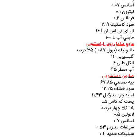
اسانس 0.07
ليترون 0.1
فرمالين 0.2
سود كاستيك 2.19
ال اي بي اس ان آ 16
مابقي آب تا 100
مايع مكمل پودر لباسشويي
نانيونيك (برول 087 ) 35 درصد
گليسيرين 14
الكل طبي 6
آب مقطر 45
صابون دستشويي
پيه صنعتي 67.85
سود خشك 12.25
اسيد چرب نارگيل 11.43
پخت كه كامل شد
EDTA چهار درصد
لانولين 0.5
اسانس 0.7
سولفات منيزيم 0.53
سيليكات سديم 0.4