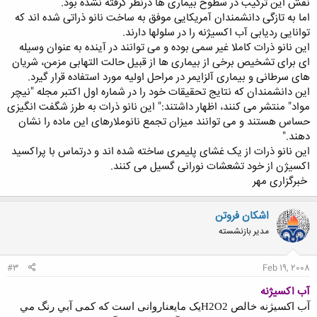
نقش این ترکیب در سطوح بیماری ها درنظر گرفته نشده بود.
اما به تازگی دانشمندان آمریکایی موفق به ساخت نانو ذراتی شده اند که
توانایی ردیابی آب اکسیژنه را در سلولها دارند.
این نانو ذرات کاملا غیر سمی بوده و می توانند در آینده به عنوان وسیله
ای برای تشخیص برخی از بیماری ها از قبیل حالت التهابی مزمن، شریان
های سرطانی و بیماری آلزایمر در مراحل اولیه مورد استفاده قرار گیرد.
این دانشمندان که نتایج تحقیقات خود را در شماره اول اکتبر مجله "نیچر
مواد" منتشر می کنند، اظهار داشتند:" این نانو ذرات به طرز شگفت انگیزی
حساس هستند و می توانند میزان تجمع نانوملارهای این ماده را نشان
دهند."
این نانو ذرات از یک غشای پلیمری ساخته شده اند و درتماس با پراکسید
اکسیژن از خود تشعشات نورانی گسیل می کنند.
خبرگزارى مهر
اشکان فروتن
مدیر بازنشسته
#3
Feb 19, 2008
آب
اکسیژنه
آب اکسيژنه خالص
H2O2
يک مايع
ناروانی است که کمی آبي رنگ مي