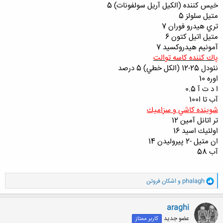
خيس كننده (الكيل آريل سولفونات) 5
متيل سلولز 5
تري هيدرو فوران 7
متيل اتيل كتون 6
آمونيم هيدروكسيد 7
پاك كننده كاسه توالت
نئودل 25-12 (الكل خطي) 5 درصد
اوره 10
ا د ت آ 0.5
آب تا ا100
شوينده كاشي و سزاميك
تر اتانل آمين 12
اولئيك اسيد 16
ان متيل -2 پيروليدن 14
آب 58
و
phalagh
و
اشکان فروتن
ا
ک
ن
araghi
ش
عضو جدید
کاربر ممتاز
ه