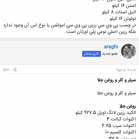
استن 16 كيلو
اتيل استات 8 كيلو
تولوئن 16 كيلو
در چسب پي وي سي رزين پي وي سي امولشن يا نوع اس آن وجود ندارد
بلكه رزين اصلي نوعي پلي اورتان است .
araghi
عضو جدید
کاربر ممتاز
#17
Apr 8, 2008
سيلر و كلر و روغن جلا
سيلر و كلر و روغن جلا
روغن جلا
الكيد رزين لانگ اويل 927.5 كيلو
اكتوات كبالت 4
اكتوات سرب 6.75
اكتوات كلسيم 10
دي پنتن 37.5