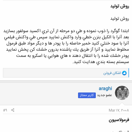
روش توليد
روش توليد
ابتدا گوگرد را ذوب نموده و طي دو مرحله از آن تري اكسيد سولفور بسازيد
بعد آنرا با الكيل بنزن خطي وارد واكنش نماييد سپس طي واكنش فيلمي
آنرا با سود خنثي كنيد خمير حاصله را با پودر ها و ديگر مواد طبق فرمول
مخلوط نماييد و آنرا آز طريق يك پاشنده بدرون خشك كن پخش نماييد
پودر خشك شده را با انتقال دهند ه هاي هوايي يا اسكرو به سمت
سيستم بسته بندي هدايت كنيد.
و
اشکان فروتن
ا
ک
ن
araghi
ش
عضو جدید
کاربر ممتاز
ه
ا
:
#9
Mar 17, 2008
فرمولاسيون