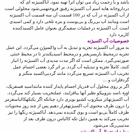
باشد و با زحمت زياد مي توان آنرا تهيه نمود. آب
اکسيژنه ای که
در
داروخانه ها
به اسم آب اکسيژنه رقيق فروخته
می‌شود محلولی است
از آب اكسيژنه در آب که در 100 قسمت آن سه قسمت آب اکسيژنه
آب
است و
مانند
بی‌رنگ و بی‌بوست و مزه تلخی دارد و کمی اسيدی
است
.
آب اكسيژنه درعمليات سفيدگري بعنوان عامل اكسيدكننده
كاربرد دارد
خصوصيات آب اکسيژنه
اکسيژن
به مرور آب اکسيژنه تجزيه و تبديل به آب و
می‌گردد. اين عمل
تجزيه در
محيط بازی
سريعتر و در
محيط اسيدی
کندتر تا در محيط خنثی
صورت
می‌گيرد. ممکن است که اگر مدت مديدی آب اکسيژنه را انبار
کنند، کاملاً تجزيه و تبديل
به آب گردد. بر اثر گرد بعضی اجسام عمل
تخريب آب اکسيژنه تسريع می‌گردد مانند گرد
بی‌اکسيد منگنز و
گرد
فلزات
و
…
اگر بر روی محلول آب قدری
از اجسام پايدار کننده مانند
اسيد فسفريک
،
اوره
،
اسد بنزوييک
و نظير آنها بيافزايند، عمل
تخريب بسيار کند می‌گردد.
آب اکسيژنه
اثر ميکروب کشی
و بوبری دارد چنانکه اگر يک
تکه
کالباس
قرمز
را درون ظرف محتوی آب اکسيژنه
قرار دهيم پس از چند روز محتويات
ظرف کاملاً بی‌بو است و بوی گنديده نمی‌دهد. آب
اکسيژنه رنگها را نيز
تخريب می‌کند به همين دليل تکه کالباس درون ظرف بعد از
مدتی
بی‌رنگ می‌شود
.
موارد استعمال آب اکسيژنه