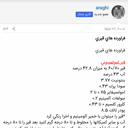
ک
ن
araghi
ش
عضو جدید
کاربر ممتاز
ه
ا
:
#14
Mar 22, 2008
فراورده هاي قيري
فراورده هاي قيري
قير امولسيوني
قير 60/70 به ميزان 42.8 درصد
آب 43 درصد
بنتونيت 3.77
سودا پرك 0.43
امولسيفاير 0.75 تا 2
سولفات آلمينيم 0.2
كلرور كلسيم 0 تا 0.43
پودر تالك 8.5
*قير را ميتوان با خمير آلومينيم و اخرا رنگي كرد
آب و ساير كميكالها را مخلوط و تا 80 درجه گرم كنيد بعد قير را تا 80 درجه