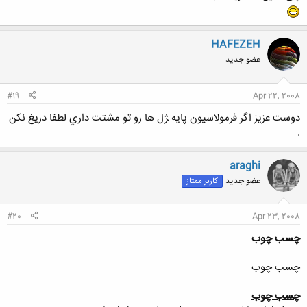
HAFEZEH
عضو جدید
#19
Apr 22, 2008
دوست عزيز اگر فرمولاسيون پايه ‍ژل ها رو تو مشتت داري لطفا دريغ نكن
.
araghi
عضو جدید
کاربر ممتاز
#20
Apr 23, 2008
چسب چوب
چسب چوب
چسب چوب