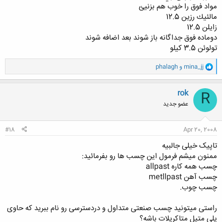
مواد فوق را خوب هم بزنيئ
مالئيك رزين 12.5
زايلن 12.5
دوماده فوق جداگانه باز شوند بعد اضافه شوند
تولوئن 3.5 كيلو
و
mina_jj
و
phalagh
ا
ک
ن
rok
R
ش
عضو جدید
ه
ا
:
#18
Apr 20, 2008
تاپیک خیلی جالبیه
ممنون میشم فرمول این چسب ها رو بفرمائید:
چسب همه کاره allpast
چسب آهن metllpast
چسب چوب.
راستی میتونید چسب صنعتی متداول و دردسترسی رو نام ببرید که حاوی
پلی متیل متاکریلات باشه؟