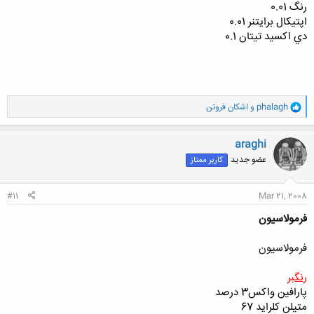
رنگ 0.01
اپتيكال برايتنر 0.01
دي اكسيد تيتان 0.1
و
phalagh
و
اشکان فروتن
ا
ک
ن
araghi
ش
عضو جدید
کاربر ممتاز
ه
ا
:
#11
Mar 21, 2008
فرمولاسيون
فرمولاسيون
رنگبر
پارافين واكس
3 درصد
متيلن كلرايد 67