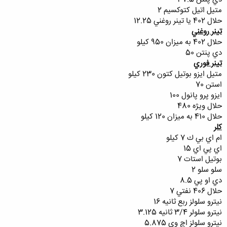
متيل اتيل كتوكسيم 2
حلال 402 يا تينر روغني 12.25
تينر روغني
حلال 402 به ميزان 950 كيلو
دي پنتن 50
تينر فوري
متيل ايزو بوتيل كتون 230 كيلو
استن 70
ايزو پرو پانول 100
حلال ويژه 480
حلال 410 به ميزان 120 كيلو
كلر
ام اي بي ك 7 كيلو
اي پي اي 15
بوتيل استات 7
سلو سلو 2
دي او پي 8.5
حلال 406 نفتي 7
نيترو سلولز ربع ثانيه 16
نيترو سلولر 3/4 ثانيه 3.125
نيترو سلولز اچ وي 5.875