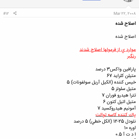
ا
:
#12
Mar 22, 2008
اصلاح شده
اصلاح شده
موارد ي از فرمولها اصلاح شدند
رنگبر
پارافين واكس
3 درصد
متيلن كلرايد 67
خيس كننده (الكيل آريل سولفونات) 5
متيل سلولز 5
تترا هيدرو فوران 7
متيل اتيل كتون 6
آمونيم هيدروكسيد 7
پاك كننده كاسه توالت
نئودل 25-12 (الكل خطي) 5 درصد
اوره 10
ا د ت آ 0.5