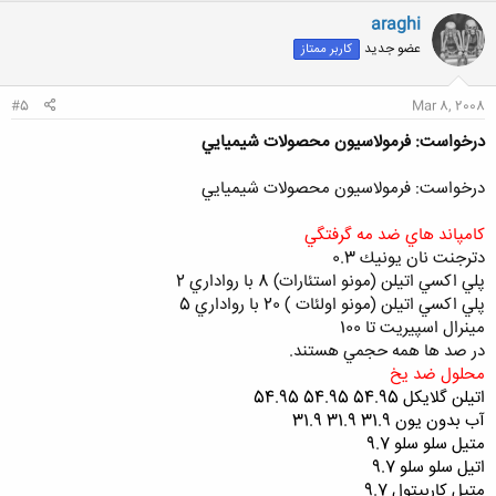
araghi
عضو جدید
کاربر ممتاز
#5
Mar 8, 2008
درخواست: فرمولاسيون محصولات شيميايي
درخواست: فرمولاسيون محصولات شيميايي
كامپاند هاي ضد مه گرفتگي
دترجنت نان يونيك 0.3
پلي اكسي اتيلن (مونو استئارات) 8 با رواداري 2
پلي اكسي اتيلن (مونو اولئات ) 20 با رواداري 5
مينرال اسپيريت تا 100
در صد ها همه حجمي هستند.
محلول ضد يخ
اتيلن گلايكل 54.95 54.95 54.95
آب بدون يون 31.9 31.9 31.9
متيل سلو سلو 9.7
اتيل سلو سلو 9.7
متيل كاربيتول 9.7