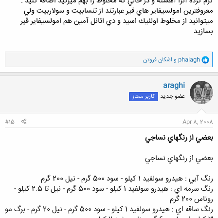
گرم كرده آنرا آهسته و در حالي كه مخلوط را بهم ميزنيد اضافه كنيد .
معروفترين امولسيفاير هاي قير عبارتند از تنسابيت و سولاربيت ولي
ميتوانيد از مخلوط اولئيك اسيد و دي اتانل آمين هم امولسيفاير قير
بسازيد
و
phalagh
و
اشکان فروتن
ا
ک
ن
araghi
ش
عضو جدید
کاربر ممتاز
ه
ا
:
#15
Apr 8, 2008
بعضي از رنگهاي نساجي
بعضي از رنگهاي نساجي
رنگ آبي : هيدرو سولفيد 1 كيلو - سود 500 گرم - نيل 200 گرم
رنگ سرمه اي : هيدرو سولفيد 1 كيلو - سود 500 گرم - نيل تا 2.5 كيلو -
روناس 200 گرم
رنگ ساقه اي : هيدرو سولفيد 1 كيلو - سود 500 گرم - نيل 20 گرم - برگ مو