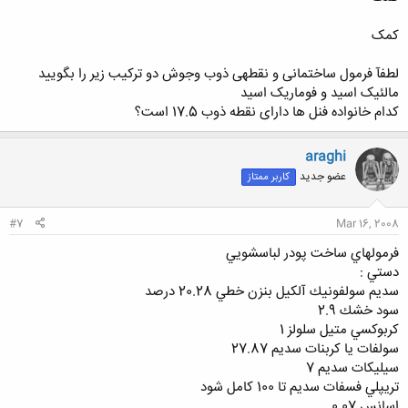
کمک
لطفآ فرمول ساختمانی و نقطهی ذوب وجوش دو ترکیب زیر را بگویید
مالئیک اسید و فوماریک اسید
کدام خانواده فنل ها دارای نقطه ذوب 17.5 است؟
araghi
عضو جدید
کاربر ممتاز
#7
Mar 16, 2008
فرمولهاي ساخت پودر لباسشويي
دستي :
سديم سولفونيك آلكيل بنزن خطي 20.28 درصد
سود خشك 2.9
كربوكسي متيل سلولز 1
سولفات يا كربنات سديم 27.87
سيليكات سديم 7
تريپلي فسفات سديم تا 100 كامل شود
اسانس 0.07