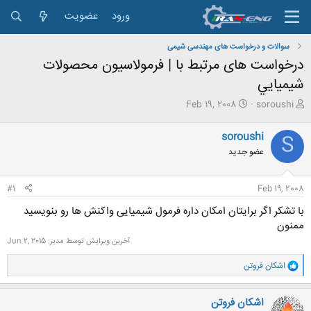
ورود
عضویت
سوالات و درخواست های مهندسی شیمی
درخواست های مرتبط با | فرمولاسيون محصولات
شيميايي
ش
ت
Feb 19, 2008
soroushi
ر
ا
و
ر
soroushi
S
ع
ی
عضو جدید
ک
خ
ن
ش
ن
ر
#1
Feb 19, 2008
د
و
ه
ع
با تشکر اگر برایتان امکان داره فرمول شیمیایی واکنش ها رو بنویسید
م
ممنون
و
ض
آخرین ویرایش توسط مدیر:
Jun 2, 2015
و
و
ع
اشکان فروتن
ا
ک
ن
اشکان فروتن
ش