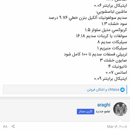
اپتيكال برايتنر 0.06
ماشين لباسشويي:
سديم سولفونيك آلكيل بنزن خطي 9.76 درصد
سود خشك 1.3
كربوكسي متيل سلولز 1.5
سولفات يا كربنات سديم 16.18
سيليكات سديم 8
سيليكات منيزيم 1
تريپلي فسفات سديم تا 100 كامل شود
صابون خشك 3
نانيونيك 4
اسانس 0.07
اپتيكال برايتنر 0.09
و
chtasa
و
اشکان فروتن
ا
ک
ن
araghi
ش
عضو جدید
کاربر ممتاز
ه
ا
:
#8
Mar 16, 2008